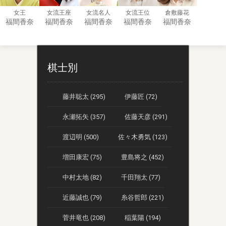
女王
女流王座
女流名人
女流王位
倉敷藤花
福間香奈
福間香奈
福間香奈
福間香奈
福間香奈
棋士別
藤井聡太 (295)
伊藤匠 (72)
永瀬拓矢 (357)
佐藤天彦 (291)
渡辺明 (500)
佐々木勇気 (123)
増田康宏 (75)
豊島将之 (452)
中村太地 (82)
千田翔太 (77)
近藤誠也 (79)
糸谷哲郎 (221)
菅井竜也 (208)
稲葉陽 (194)