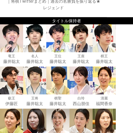
｜
将棋Twitterまとめ
｜
過去の名勝負を振り返る★
レジェンド
タイトル保持者
竜王
名人
王位
王座
棋王
藤井聡太
藤井聡太
藤井聡太
藤井聡太
藤井聡太
叡王
王将
棋聖
白玲
清麗
伊藤匠
藤井聡太
藤井聡太
西山朋佳
福間香奈