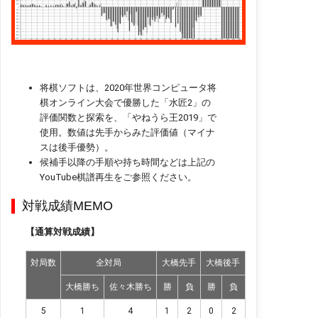
将棋ソフトは、2020年世界コンピュータ将
棋オンライン大会で優勝した「水匠2」の
評価関数と探索を、「やねうら王2019」で
使用。数値は先手からみた評価値（マイナ
スは後手優勢）。
候補手以降の手順や持ち時間などは上記の
YouTube棋譜再生をご参照ください。
対戦成績MEMO
【通算対戦成績】
対局数
全対局
大橋先手
大橋後手
大橋勝ち
佐々木勝ち
勝
負
勝
負
5
1
4
1
2
0
2