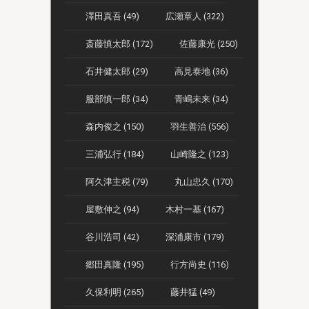
澤田真吾 (49)
広瀬章人 (322)
斎藤慎太郎 (172)
佐藤康光 (250)
石井健太郎 (29)
高見泰地 (36)
服部慎一郎 (34)
青嶋未来 (34)
森内俊之 (150)
羽生善治 (556)
三浦弘行 (184)
山崎隆之 (123)
阿久津主税 (79)
丸山忠久 (170)
屋敷伸之 (94)
木村一基 (167)
谷川浩司 (42)
深浦康市 (179)
郷田真隆 (195)
行方尚史 (116)
久保利明 (265)
藤井猛 (49)