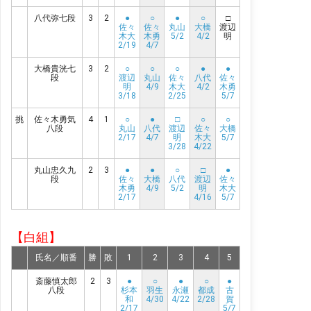
八代弥七段
3
2
●
○
●
○
□
佐々
佐々
丸山
大橋
渡辺
木大
木勇
5/2
4/2
明
2/19
4/7
大橋貴洸七
3
2
○
○
○
●
●
段
渡辺
丸山
佐々
八代
佐々
明
4/9
木大
4/2
木勇
3/18
2/25
5/7
挑
佐々木勇気
4
1
○
●
□
○
○
八段
丸山
八代
渡辺
佐々
大橋
2/17
4/7
明
木大
5/7
3/28
4/22
丸山忠久九
2
3
●
●
○
□
●
段
佐々
大橋
八代
渡辺
佐々
木勇
4/9
5/2
明
木大
2/17
4/16
5/7
【白組】
氏名／順番
勝
敗
1
2
3
4
5
斎藤慎太郎
2
3
●
○
●
○
●
八段
杉本
羽生
永瀬
都成
古
和
4/30
4/22
2/28
賀
2/17
5/7