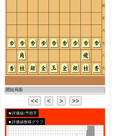
四
五
六
七
八
九
★評価値/予想手
★評価値推移グラフ