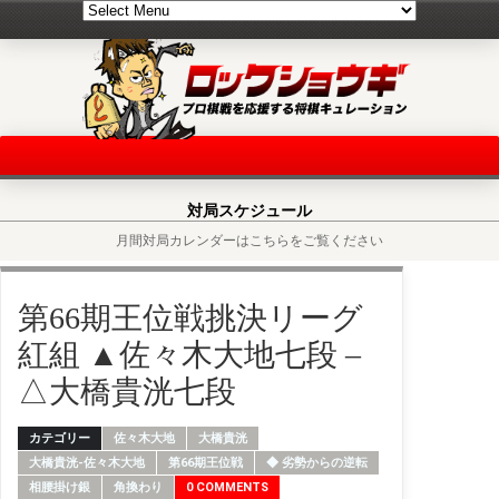
対局スケジュール
月間対局カレンダーはこちらをご覧ください
第66期王位戦挑決リーグ
紅組 ▲佐々木大地七段 –
△大橋貴洸七段
カテゴリー
佐々木大地
大橋貴洸
大橋貴洸-佐々木大地
第66期王位戦
◆ 劣勢からの逆転
相腰掛け銀
角換わり
0 COMMENTS