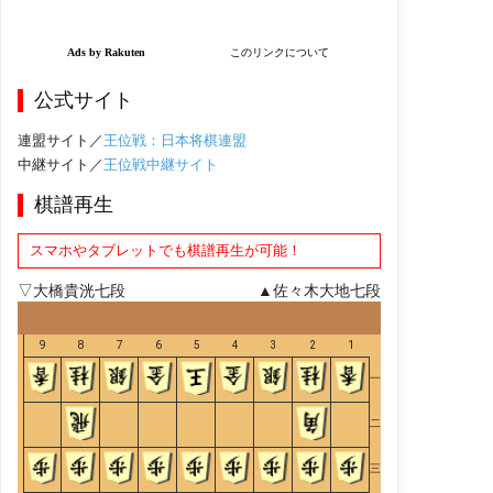
公式サイト
連盟サイト／
王位戦：日本将棋連盟
中継サイト／
王位戦中継サイト
棋譜再生
スマホやタブレットでも棋譜再生が可能！
▽大橋貴洸七段
▲佐々木大地七段
9
8
7
6
5
4
3
2
1
一
二
三