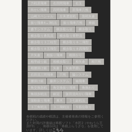
力戦居飛車
右四間飛車
右玉
向かい飛車
四間飛車
居飛車穴熊
山崎スペシャル
左美濃急戦
急戦矢倉
振り飛車4→3戦法
振り飛車穴熊
棒銀
森下システム
横歩取らせ
横歩取り
横歩取り勇気流
横歩取り青野流
横歩取り３三桂型
横歩取り８二飛型
横歩取り８五飛型
横歩取り８四飛型
片矢倉
相振り飛車
相掛かり
相早繰り銀
相横歩取り
相矢倉
相穴熊
相腰掛け銀
矢倉
矢倉早囲い
石田流三間飛車
穴熊
脇システム
腰掛け銀
藤井システム
袖飛車
角交換急戦
角交換振り飛車
角換わり
角頭歩戦法
銀冠
阪田流向かい飛車
陽動振り飛車
雁木
３七銀戦法
３三角戦法
３二飛戦法
５筋位取り
各棋戦の成績や棋譜は、主催者発表の情報をご参照く
ださい。
また対局の評価値は将棋ソフト「水匠2（やねうら王
2019）」、将棋GUIは「将棋ぶらうざＱ」を使用して
こちら
います。詳しくは