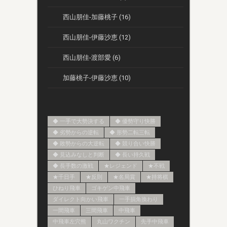
西山朋佳-加藤桃子 (16)
西山朋佳-伊藤沙恵 (12)
西山朋佳-渡部愛 (6)
加藤桃子-伊藤沙恵 (10)
◆ 一手で大勢決する
◆ 優勢守り快勝
◆ 劣勢からの逆転
◆ 形勢二転三転
◆ 敗勢からの大逆転
◆ 競り合い快勝
◆ 見込みなしと判断
◆ 長い持久戦
◆ 長手数の激戦
★レジェンド
★不戦
★千日手
★反則
★名局賞
★持将棋
ひねり飛車
ゴキゲン中飛車
ダイレクト向かい飛車
一手損角換わり
一間飛車
三間飛車
中飛車
中飛車左穴熊
丸山ワクチン
先手中飛車