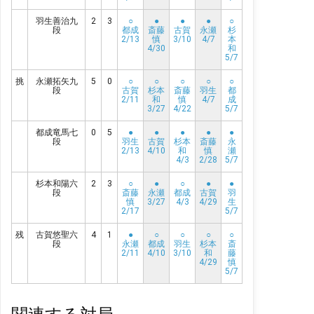
羽生善治九
2
3
○
●
●
●
○
段
都成
斎藤
古賀
永瀬
杉
2/13
慎
3/10
4/7
本
4/30
和
5/7
挑
永瀬拓矢九
5
0
○
○
○
○
○
段
古賀
杉本
斎藤
羽生
都
2/11
和
慎
4/7
成
3/27
4/22
5/7
都成竜馬七
0
5
●
●
●
●
●
段
羽生
古賀
杉本
斎藤
永
2/13
4/10
和
慎
瀬
4/3
2/28
5/7
杉本和陽六
2
3
○
●
○
●
●
段
斎藤
永瀬
都成
古賀
羽
慎
3/27
4/3
4/29
生
2/17
5/7
残
古賀悠聖六
4
1
●
○
○
○
○
段
永瀬
都成
羽生
杉本
斎
2/11
4/10
3/10
和
藤
4/29
慎
5/7