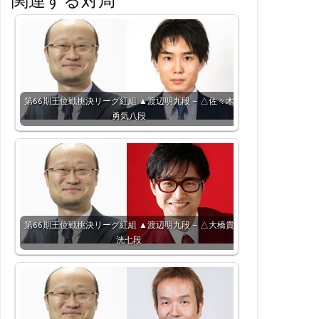
関連する対局
第66期王位戦挑決リーグ紅組 ▲渡辺明九段 – △佐々木
勇気八段
第66期王位戦挑決リーグ紅組 ▲渡辺明九段 – △大橋貴
洸七段