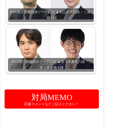
第66期王位戦挑決リーグ紅組 ▲丸山忠久九段 – △渡辺
明九段
第66期王位戦挑決リーグ紅組 ▲佐々木勇気八段 – △
佐々木大地七段
対局MEMO
応援コメントなどご記入ください！