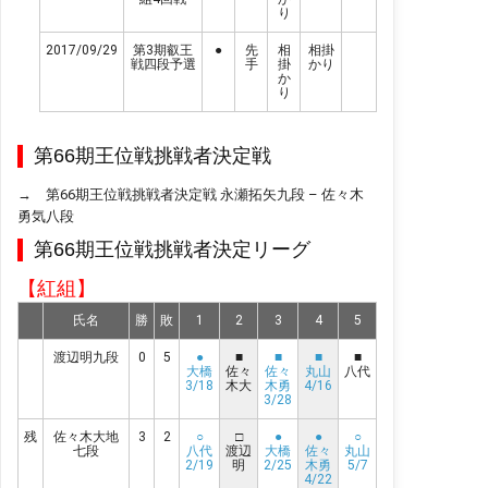
り
2017/09/29
第3期叡王
●
先
相
相掛
戦四段予選
手
掛
かり
か
り
第66期王位戦挑戦者決定戦
→
第66期王位戦挑戦者決定戦 永瀬拓矢九段 – 佐々木
勇気八段
第66期王位戦挑戦者決定リーグ
【紅組】
氏名
勝
敗
1
2
3
4
5
渡辺明九段
0
5
●
■
■
■
■
大橋
佐々
佐々
丸山
八代
3/18
木大
木勇
4/16
3/28
残
佐々木大地
3
2
○
□
●
●
○
七段
八代
渡辺
大橋
佐々
丸山
2/19
明
2/25
木勇
5/7
4/22