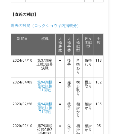
【直近の対戦】
過去の対局（ロックショウギ内掲載分）
対局日
棋戦
大
大
大
佐々
手
橋
橋
橋
木戦
数
勝
手
戦
型
敗
番
型
2024/04/10
第37期竜
●
後
角
角換
113
王戦3組昇
手
換
わり
決戦
わ
り
2024/04/03
第94期棋
●
先
横
横歩
102
聖戦決勝
手
歩
取り
T1回戦
取
り
2023/02/28
第94期棋
●
後
相
相掛
135
聖戦決勝
手
掛
かり
T1回戦
か
り
2020/09/10
第79期順
○
先
相
相掛
95
位戦C級2
手
掛
かり
組4回戦
か