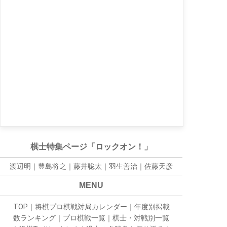
棋士特集ページ「ロックオン！」
渡辺明｜
豊島将之
｜
藤井聡太
｜
羽生善治
｜
佐藤天彦
MENU
TOP
｜
将棋プロ棋戦対局カレンダー
｜
年度別掲載
数ランキング
｜
プロ棋戦一覧
｜
棋士・対戦別一覧