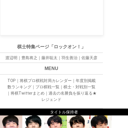
棋士特集ページ「ロックオン！」
渡辺明｜
豊島将之
｜
藤井聡太
｜
羽生善治
｜
佐藤天彦
MENU
TOP
｜
将棋プロ棋戦対局カレンダー
｜
年度別掲載
数ランキング
｜
プロ棋戦一覧
｜
棋士・対戦別一覧
｜
将棋Twitterまとめ
｜
過去の名勝負を振り返る★
レジェンド
タイトル保持者