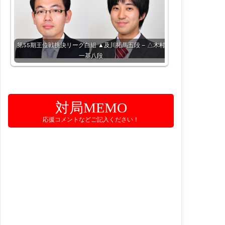
第55期王位戦挑決リーグ白組 ▲及川拓馬五段 – △木村
一基八段
対局MEMO
応援コメントなどご記入ください！