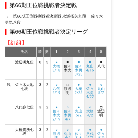
第66期王位戦挑戦者決定戦
→
第66期王位戦挑戦者決定戦 永瀬拓矢九段 – 佐々木
勇気八段
第66期王位戦挑戦者決定リーグ
【紅組】
氏名
勝
敗
1
2
3
4
5
渡辺明九段
0
5
●
■
■
■
■
大橋
佐々
佐々
丸山
八代
3/18
木大
木勇
4/16
3/28
残
佐々木大地
3
2
○
□
●
●
○
七段
八代
渡辺
大橋
佐々
丸山
2/19
明
2/25
木勇
5/7
4/22
八代弥七段
3
2
●
○
●
○
□
佐々
佐々
丸山
大橋
渡辺
木大
木勇
5/2
4/2
明
2/19
4/7
大橋貴洸七
3
2
○
○
○
●
●
段
渡辺
丸山
佐々
八代
佐々
明
4/9
木大
4/2
木勇