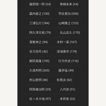
服部慎一郎 (34)
青嶋未来 (34)
森内俊之 (150)
羽生善治 (556)
三浦弘行 (184)
山崎隆之 (123)
阿久津主税 (79)
丸山忠久 (170)
屋敷伸之 (94)
木村一基 (167)
谷川浩司 (42)
深浦康市 (179)
郷田真隆 (195)
行方尚史 (116)
久保利明 (265)
藤井猛 (49)
村山慈明 (46)
松尾歩 (62)
阿部健治郎 (39)
八代弥 (51)
佐々木大地 (97)
本田奎 (32)