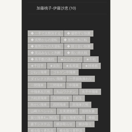
加藤桃子-伊藤沙恵 (10)
◆ 一手で大勢決する
◆ 優勢守り快勝
◆ 劣勢からの逆転
◆ 形勢二転三転
◆ 敗勢からの大逆転
◆ 競り合い快勝
◆ 見込みなしと判断
◆ 長い持久戦
◆ 長手数の激戦
★レジェンド
★不戦
★千日手
★反則
★名局賞
★持将棋
ひねり飛車
ゴキゲン中飛車
ダイレクト向かい飛車
一手損角換わり
一間飛車
三間飛車
中飛車
中飛車左穴熊
丸山ワクチン
先手中飛車
力戦居飛車
右四間飛車
右玉
向かい飛車
四間飛車
居飛車穴熊
山崎スペシャル
左美濃急戦
急戦矢倉
振り飛車4→3戦法
振り飛車穴熊
棒銀
森下システム
横歩取らせ
横歩取り
横歩取り勇気流
横歩取り青野流