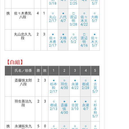
3/18
2/25
5/7
挑
佐々木勇気
4
1
○
●
□
○
○
八段
丸山
八代
渡辺
佐々
大橋
2/17
4/7
明
木大
5/7
3/28
4/22
丸山忠久九
2
3
●
●
○
□
●
段
佐々
大橋
八代
渡辺
佐々
木勇
4/9
5/2
明
木大
2/17
4/16
5/7
【白組】
氏名／順番
勝
敗
1
2
3
4
5
斎藤慎太郎
2
3
●
○
●
○
●
八段
杉本
羽生
永瀬
都成
古
和
4/30
4/22
2/28
賀
2/17
5/7
羽生善治九
2
3
○
●
●
●
○
段
都成
斎藤
古賀
永瀬
杉
2/13
慎
3/10
4/7
本
4/30
和
5/7
挑
永瀬拓矢九
5
0
○
○
○
○
○