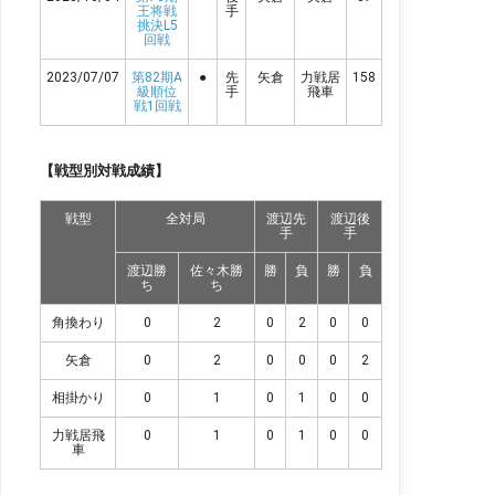
王将戦
手
挑決L5
回戦
2023/07/07
第82期A
●
先
矢倉
力戦居
158
級順位
手
飛車
戦1回戦
【戦型別対戦成績】
戦型
全対局
渡辺先
渡辺後
手
手
渡辺勝
佐々木勝
勝
負
勝
負
ち
ち
角換わり
0
2
0
2
0
0
矢倉
0
2
0
0
0
2
相掛かり
0
1
0
1
0
0
力戦居飛
0
1
0
1
0
0
車