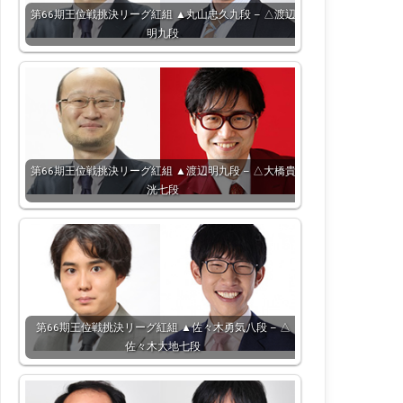
第66期王位戦挑決リーグ紅組 ▲丸山忠久九段 – △渡辺
明九段
第66期王位戦挑決リーグ紅組 ▲渡辺明九段 – △大橋貴
洸七段
第66期王位戦挑決リーグ紅組 ▲佐々木勇気八段 – △
佐々木大地七段