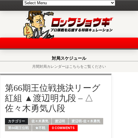
対局スケジュール
月間対局カレンダーはこちらをご覧ください
第66期王位戦挑決リーグ
紅組 ▲渡辺明九段 – △
佐々木勇気八段
カテゴリー
佐々木勇気
渡辺明
渡辺明-佐々木勇気
第66期王位戦
★不戦
0 COMMENTS