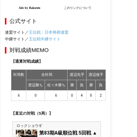
公式サイト
連盟サイト／
王位戦：日本将棋連盟
中継サイト／
王位戦中継サイト
対戦成績MEMO
【通算対戦成績】
対局数
全対局
渡辺先手
渡辺後手
渡辺勝ち
佐々木勝ち
勝
負
勝
負
6
0
6
0
4
0
2
【直近の対戦（5局）】
ロックショウギ
第83期A級順位戦 5回戦 ▲