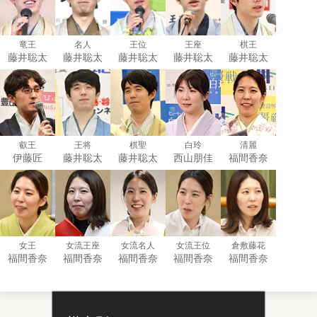
竜王
名人
王位
王座
棋王
藤井聡太
藤井聡太
藤井聡太
藤井聡太
藤井聡太
叡王
王将
棋聖
白玲
清麗
伊藤匠
藤井聡太
藤井聡太
西山朋佳
福間香奈
女王
女流王座
女流名人
女流王位
倉敷藤花
福間香奈
福間香奈
福間香奈
福間香奈
福間香奈