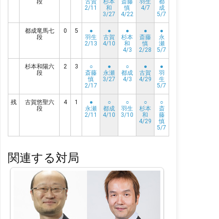
段
古賀
杉本
斎藤
羽生
都
2/11
和
慎
4/7
成
3/27
4/22
5/7
都成竜馬七
0
5
●
●
●
●
●
段
羽生
古賀
杉本
斎藤
永
2/13
4/10
和
慎
瀬
4/3
2/28
5/7
杉本和陽六
2
3
○
●
○
●
●
段
斎藤
永瀬
都成
古賀
羽
慎
3/27
4/3
4/29
生
2/17
5/7
残
古賀悠聖六
4
1
●
○
○
○
○
段
永瀬
都成
羽生
杉本
斎
2/11
4/10
3/10
和
藤
4/29
慎
5/7
関連する対局