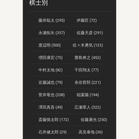
棋士別
藤井聡太 (295)
伊藤匠 (72)
永瀬拓矢 (357)
佐藤天彦 (291)
渡辺明 (500)
佐々木勇気 (123)
増田康宏 (75)
豊島将之 (452)
中村太地 (82)
千田翔太 (77)
近藤誠也 (79)
糸谷哲郎 (221)
菅井竜也 (208)
稲葉陽 (194)
澤田真吾 (49)
広瀬章人 (322)
斎藤慎太郎 (172)
佐藤康光 (250)
石井健太郎 (29)
高見泰地 (36)