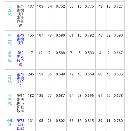
王
第71
137
103
34
0.752
55
16
0.775
48
18
0.727
座
期挑
戦
決T
準決
勝敗
退
棋
第49
155
107
48
0.690
61
16
0.792
46
32
0.590
王
期挑
戦
決T
叡
第9
17
10
7
0.588
7
5
0.583
4
2
0.667
王
期九
戦
段予
選
王
第73
245
159
86
0.649
79
40
0.664
80
46
0.635
将
期挑
戦
決L0-
0
棋
第94
182
125
57
0.687
64
28
0.696
61
29
0.678
聖
期決
戦
勝T2
回戦
敗退
NHK
第73
131
105
26
0.802
66
15
0.815
39
11
0.780
杯
回2
回戦