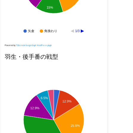
15%
矢倉
角換わり
1/3
Powered by
TSBA.mobi GoogleGraph WordPress plugin
羽生・後手番の戦型
6.5%
12.9%
12.9%
25.8%