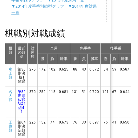
手番別戦型グラフ
▼2015年度対局一覧
▼2014年度手番別戦型グラフ
▼2014年度対局
一覧
棋戦別対戦成績
棋
最近
対
全局
先手番
後手番
戦
の戦
局
況
数
勝
負
勝率
勝
負
勝率
勝
負
勝率
竜
第36
275
172
102
0.625
88
43
0.672
84
59
0.587
王
期決
戦
勝T
敗退
名
第82
370
252
118
0.681
131
51
0.720
121
67
0.644
人
期順
戦
位戦
B級1
組4-
1
王
第64
226
152
74
0.673
76
33
0.697
76
41
0.650
位
期決
戦
定戦
敗退