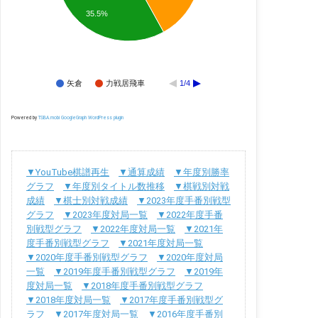
35.5%
矢倉
力戦居飛車
1/4
Powered by
TSBA.mobi GoogleGraph WordPress plugin
▼YouTube棋譜再生
▼通算成績
▼年度別勝率
グラフ
▼年度別タイトル数推移
▼棋戦別対戦
成績
▼棋士別対戦成績
▼2023年度手番別戦型
グラフ
▼2023年度対局一覧
▼2022年度手番
別戦型グラフ
▼2022年度対局一覧
▼2021年
度手番別戦型グラフ
▼2021年度対局一覧
▼2020年度手番別戦型グラフ
▼2020年度対局
一覧
▼2019年度手番別戦型グラフ
▼2019年
度対局一覧
▼2018年度手番別戦型グラフ
▼2018年度対局一覧
▼2017年度手番別戦型グ
ラフ
▼2017年度対局一覧
▼2016年度手番別