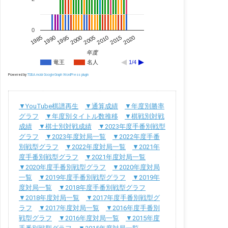
0
1995
2020
2005
1990
2015
2000
1985
2010
年度
竜王
名人
1/4
Powered by
TSBA.mobi GoogleGraph WordPress plugin
▼YouTube棋譜再生
▼通算成績
▼年度別勝率
グラフ
▼年度別タイトル数推移
▼棋戦別対戦
成績
▼棋士別対戦成績
▼2023年度手番別戦型
グラフ
▼2023年度対局一覧
▼2022年度手番
別戦型グラフ
▼2022年度対局一覧
▼2021年
度手番別戦型グラフ
▼2021年度対局一覧
▼2020年度手番別戦型グラフ
▼2020年度対局
一覧
▼2019年度手番別戦型グラフ
▼2019年
度対局一覧
▼2018年度手番別戦型グラフ
▼2018年度対局一覧
▼2017年度手番別戦型グ
ラフ
▼2017年度対局一覧
▼2016年度手番別
戦型グラフ
▼2016年度対局一覧
▼2015年度