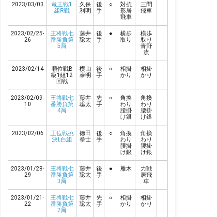
2023/03/03
竜王戦1
久保
後
○
対抗
三間
組R戦
利明
手
形居
飛車
飛車
2023/02/25-
王将戦七
藤井
後
●
横歩
横歩
26
番勝負第
聡太
手
取り
取り
5局
青野
流
2023/02/14
順位戦B
横山
後
○
相掛
相掛
級1組12
泰明
手
かり
かり
回戦
2023/02/09-
王将戦七
藤井
先
○
角換
角換
10
番勝負第
聡太
手
わり
わり
4局
腰掛
腰掛
け銀
け銀
2023/02/06
王位戦挑
徳田
後
○
角換
角換
決L白組
拳士
手
わり
わり
腰掛
腰掛
け銀
け銀
2023/01/28-
王将戦七
藤井
後
●
雁木
力戦
29
番勝負第
聡太
手
居飛
3局
車
2023/01/21-
王将戦七
藤井
先
○
相掛
相掛
22
番勝負第
聡太
手
かり
かり
2局