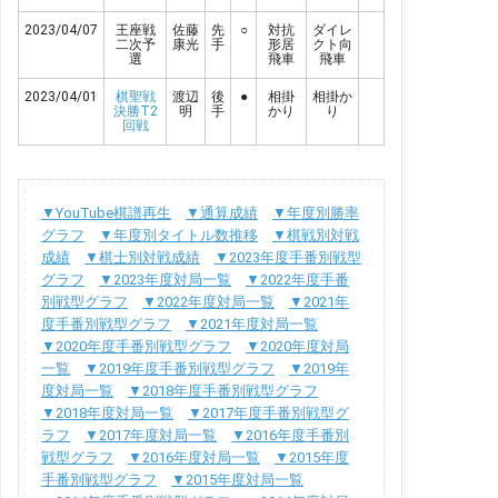
2023/04/07
王座戦
佐藤
先
○
対抗
ダイレ
二次予
康光
手
形居
クト向
選
飛車
飛車
2023/04/01
棋聖戦
渡辺
後
●
相掛
相掛か
決勝T2
明
手
かり
り
回戦
▼YouTube棋譜再生
▼通算成績
▼年度別勝率
グラフ
▼年度別タイトル数推移
▼棋戦別対戦
成績
▼棋士別対戦成績
▼2023年度手番別戦型
グラフ
▼2023年度対局一覧
▼2022年度手番
別戦型グラフ
▼2022年度対局一覧
▼2021年
度手番別戦型グラフ
▼2021年度対局一覧
▼2020年度手番別戦型グラフ
▼2020年度対局
一覧
▼2019年度手番別戦型グラフ
▼2019年
度対局一覧
▼2018年度手番別戦型グラフ
▼2018年度対局一覧
▼2017年度手番別戦型グ
ラフ
▼2017年度対局一覧
▼2016年度手番別
戦型グラフ
▼2016年度対局一覧
▼2015年度
手番別戦型グラフ
▼2015年度対局一覧