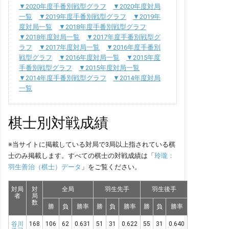
▼2020年度手番別戦型グラフ
▼2020年度対局
一覧
▼2019年度手番別戦型グラフ
▼2019年
度対局一覧
▼2018年度手番別戦型グラフ
▼2018年度対局一覧
▼2017年度手番別戦型グ
ラフ
▼2017年度対局一覧
▼2016年度手番別
戦型グラフ
▼2016年度対局一覧
▼2015年度
手番別戦型グラフ
▼2015年度対局一覧
▼2014年度手番別戦型グラフ
▼2014年度対局
一覧
棋士別対戦成績
※当サイトに掲載している対局で3局以上指されている棋
士のみ掲載します。すべての棋士の対戦成績は「
玲瓏：
羽生善治（棋士）データ
」をご覧ください。
対局
対
全局
羽生先手
羽生後手
者
局
数
勝
負
勝率
勝
負
勝率
勝
負
勝率
谷川
168
106
62
0.631
51
31
0.622
55
31
0.640