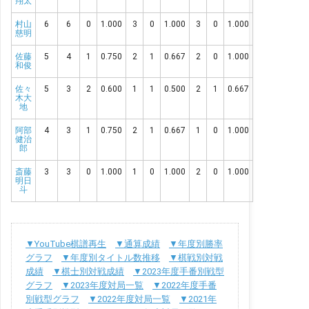
翔太
村山
6
6
0
1.000
3
0
1.000
3
0
1.000
慈明
佐藤
5
4
1
0.750
2
1
0.667
2
0
1.000
和俊
佐々
5
3
2
0.600
1
1
0.500
2
1
0.667
木大
地
阿部
4
3
1
0.750
2
1
0.667
1
0
1.000
健治
郎
斎藤
3
3
0
1.000
1
0
1.000
2
0
1.000
明日
斗
▼YouTube棋譜再生
▼通算成績
▼年度別勝率
グラフ
▼年度別タイトル数推移
▼棋戦別対戦
成績
▼棋士別対戦成績
▼2023年度手番別戦型
グラフ
▼2023年度対局一覧
▼2022年度手番
別戦型グラフ
▼2022年度対局一覧
▼2021年