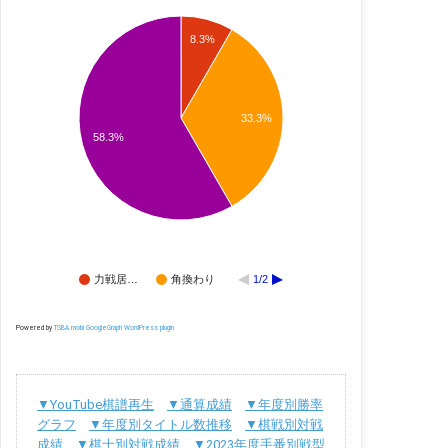
8.3%
33.3%
58.3%
力戦居…
角換わり
1/2
Powered by
TSBA.mobi GoogleGraph WordPress plugin
▼YouTube棋譜再生
▼通算成績
▼年度別勝率
グラフ
▼年度別タイトル数推移
▼棋戦別対戦
成績
▼棋士別対戦成績
▼2023年度手番別戦型