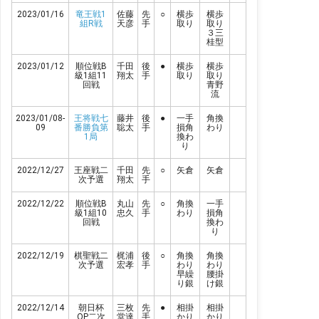
2023/01/16
竜王戦1
佐藤
先
○
横歩
横歩
組R戦
天彦
手
取り
取り
３三
桂型
2023/01/12
順位戦B
千田
後
●
横歩
横歩
級1組11
翔太
手
取り
取り
回戦
青野
流
2023/01/08-
王将戦七
藤井
後
●
一手
角換
09
番勝負第
聡太
手
損角
わり
1局
換わ
り
2022/12/27
王座戦二
千田
先
○
矢倉
矢倉
次予選
翔太
手
2022/12/22
順位戦B
丸山
先
○
角換
一手
級1組10
忠久
手
わり
損角
回戦
換わ
り
2022/12/19
棋聖戦二
梶浦
後
○
角換
角換
次予選
宏孝
手
わり
わり
早繰
腰掛
り銀
け銀
2022/12/14
朝日杯
三枚
先
●
相掛
相掛
OP二次
堂達
手
かり
かり