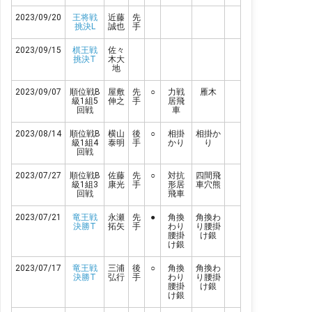
2023/09/20
王将戦
近藤
先
挑決L
誠也
手
2023/09/15
棋王戦
佐々
挑決T
木大
地
2023/09/07
順位戦B
屋敷
先
○
力戦
雁木
級1組5
伸之
手
居飛
回戦
車
2023/08/14
順位戦B
横山
後
○
相掛
相掛か
級1組4
泰明
手
かり
り
回戦
2023/07/27
順位戦B
佐藤
先
○
対抗
四間飛
級1組3
康光
手
形居
車穴熊
回戦
飛車
2023/07/21
竜王戦
永瀬
先
●
角換
角換わ
決勝T
拓矢
手
わり
り腰掛
腰掛
け銀
け銀
2023/07/17
竜王戦
三浦
後
○
角換
角換わ
決勝T
弘行
手
わり
り腰掛
腰掛
け銀
け銀