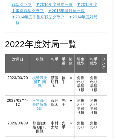
戦型グラフ
▼2016年度対局一覧
▼2015年度
手番別戦型グラフ
▼2015年度対局一覧
▼2014年度手番別戦型グラフ
▼2014年度対局
一覧
2022年度対局一覧
対局日
棋戦
相手
手
勝
羽生
相手
リ
番
敗
戦型
戦型
ン
ク
2023/03/20
棋聖戦決
斎藤
後
○
角換
角換
勝T1回
明日
手
わり
わり
戦
斗
早繰
早繰
り銀
り銀
2023/03/11-
王将戦七
藤井
先
●
角換
角換
12
番勝負第
聡太
手
わり
わり
6局
早繰
早繰
り銀
り銀
2023/03/09
順位戦B
中村
先
○
角換
角換
級1組13
太地
手
わり
わり
回戦