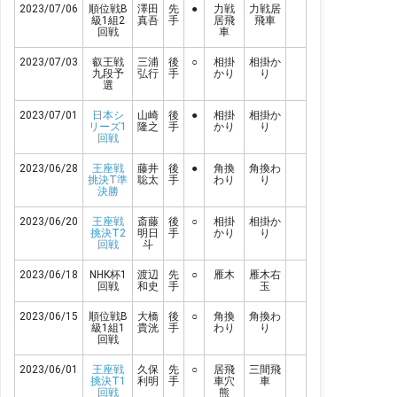
2023/07/06
順位戦B
澤田
先
●
力戦
力戦居
級1組2
真吾
手
居飛
飛車
回戦
車
2023/07/03
叡王戦
三浦
後
○
相掛
相掛か
九段予
弘行
手
かり
り
選
2023/07/01
日本シ
山崎
後
●
相掛
相掛か
リーズ1
隆之
手
かり
り
回戦
2023/06/28
王座戦
藤井
後
●
角換
角換わ
挑決T準
聡太
手
わり
り
決勝
2023/06/20
王座戦
斎藤
後
○
相掛
相掛か
挑決T2
明日
手
かり
り
回戦
斗
2023/06/18
NHK杯1
渡辺
先
○
雁木
雁木右
回戦
和史
手
玉
2023/06/15
順位戦B
大橋
後
○
角換
角換わ
級1組1
貴洸
手
わり
り
回戦
2023/06/01
王座戦
久保
先
○
居飛
三間飛
挑決T1
利明
手
車穴
車
回戦
熊