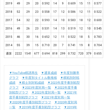
2019
49
29
20
0.592
14
9
0.609
15
11
0.577
2018
52
29
23
0.558
17
12
0.586
12
11
0.522
2017
54
32
22
0.593
14
10
0.583
18
12
0.600
2016
49
26
23
0.531
14
13
0.519
12
10
0.545
2015
46
30
16
0.652
12
11
0.522
18
5
0.783
2014
55
39
15
0.710
20
7
0.741
19
8
0.704
通算
2222
1541
677
0.694
818
299
0.732
720
379
0.655
▼YouTube棋譜再生
▼通算成績
▼年度別勝率
グラフ
▼年度別タイトル数推移
▼棋戦別対戦
成績
▼棋士別対戦成績
▼2023年度手番別戦型
グラフ
▼2023年度対局一覧
▼2022年度手番
別戦型グラフ
▼2022年度対局一覧
▼2021年
度手番別戦型グラフ
▼2021年度対局一覧
▼2020年度手番別戦型グラフ
▼2020年度対局
一覧
▼2019年度手番別戦型グラフ
▼2019年