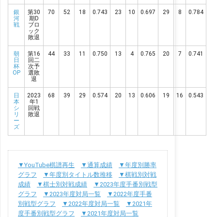
銀
第30
70
52
18
0.743
23
10
0.697
29
8
0.784
河
期D
戦
ブロ
ック
敗退
朝
第16
44
33
11
0.750
13
4
0.765
20
7
0.741
日
回二
杯
次予
OP
選敗
退
日
2023
68
39
29
0.574
20
13
0.606
19
16
0.543
本
年1
シ
回戦
リ
敗退
ー
ズ
▼YouTube棋譜再生
▼通算成績
▼年度別勝率
グラフ
▼年度別タイトル数推移
▼棋戦別対戦
成績
▼棋士別対戦成績
▼2023年度手番別戦型
グラフ
▼2023年度対局一覧
▼2022年度手番
別戦型グラフ
▼2022年度対局一覧
▼2021年
度手番別戦型グラフ
▼2021年度対局一覧