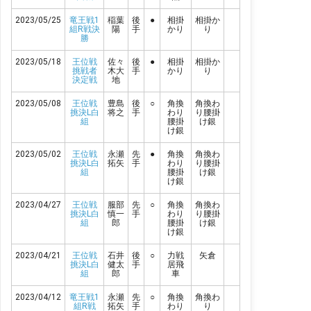
2023/05/25
竜王戦1
稲葉
後
●
相掛
相掛か
組R戦決
陽
手
かり
り
勝
2023/05/18
王位戦
佐々
後
●
相掛
相掛か
挑戦者
木大
手
かり
り
決定戦
地
2023/05/08
王位戦
豊島
後
○
角換
角換わ
挑決L白
将之
手
わり
り腰掛
組
腰掛
け銀
け銀
2023/05/02
王位戦
永瀬
先
●
角換
角換わ
挑決L白
拓矢
手
わり
り腰掛
組
腰掛
け銀
け銀
2023/04/27
王位戦
服部
先
○
角換
角換わ
挑決L白
慎一
手
わり
り腰掛
組
郎
腰掛
け銀
け銀
2023/04/21
王位戦
石井
後
○
力戦
矢倉
挑決L白
健太
手
居飛
組
郎
車
2023/04/12
竜王戦1
永瀬
先
○
角換
角換わ
組R戦
拓矢
手
わり
り