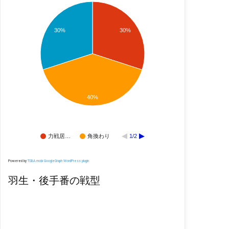
30%
30%
40%
力戦居…
角換わり
1/2
Powered by
TSBA.mobi GoogleGraph WordPress plugin
羽生・後手番の戦型