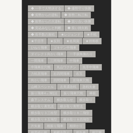
◆ 一手で大勢決する
◆ 優勢守り快勝
◆ 劣勢からの逆転
◆ 形勢二転三転
◆ 敗勢からの大逆転
◆ 競り合い快勝
◆ 見込みなしと判断
◆ 長い持久戦
◆ 長手数の激戦
★レジェンド
★不戦
★千日手
★反則
★名局賞
★持将棋
ひねり飛車
ゴキゲン中飛車
ダイレクト向かい飛車
一手損角換わり
一間飛車
三間飛車
中飛車
中飛車左穴熊
丸山ワクチン
先手中飛車
力戦居飛車
右四間飛車
右玉
向かい飛車
四間飛車
居飛車穴熊
山崎スペシャル
左美濃急戦
急戦矢倉
振り飛車4→3戦法
振り飛車穴熊
棒銀
森下システム
横歩取らせ
横歩取り
横歩取り勇気流
横歩取り青野流
横歩取り３三桂型
横歩取り８二飛型
横歩取り８五飛型
横歩取り８四飛型
片矢倉
相振り飛車
相掛かり
相早繰り銀
相横歩取り
相矢倉
相穴熊