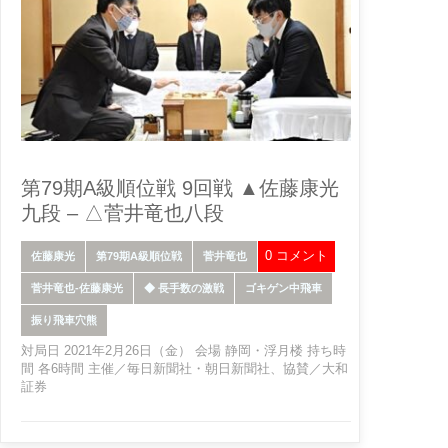
第79期A級順位戦 9回戦 ▲佐藤康光
九段 – △菅井竜也八段
0 コメント
佐藤康光
第79期A級順位戦
菅井竜也
菅井竜也-佐藤康光
◆ 長手数の激戦
ゴキゲン中飛車
振り飛車穴熊
対局日 2021年2月26日（金） 会場 静岡・浮月楼 持ち時
間 各6時間 主催／毎日新聞社・朝日新聞社、協賛／大和
証券