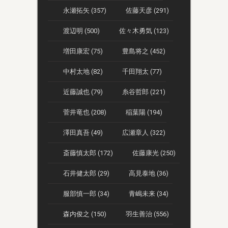
永瀬拓矢 (357)
佐藤天彦 (291)
渡辺明 (500)
佐々木勇気 (123)
増田康宏 (75)
豊島将之 (452)
中村太地 (82)
千田翔太 (77)
近藤誠也 (79)
糸谷哲郎 (221)
菅井竜也 (208)
稲葉陽 (194)
澤田真吾 (49)
広瀬章人 (322)
斎藤慎太郎 (172)
佐藤康光 (250)
石井健太郎 (29)
高見泰地 (36)
服部慎一郎 (34)
青嶋未来 (34)
森内俊之 (150)
羽生善治 (556)