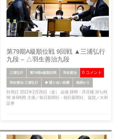
第79期A級順位戦 9回戦 ▲三浦弘行
九段 – △羽生善治九段
0 コメント
三浦弘行
第79期A級順位戦
羽生善治
羽生善治-三浦弘行
◆ 競り合い快勝
相掛かり
対局日 2021年2月26日（金） 会場 静岡・浮月楼 持ち時
間 各6時間 主催／毎日新聞社・朝日新聞社、協賛／大和
証券