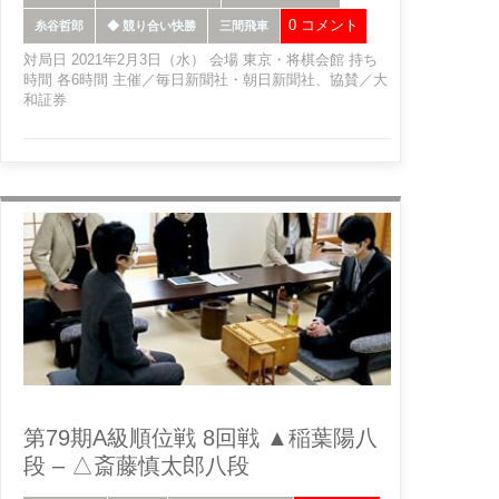
0 コメント
糸谷哲郎
◆ 競り合い快勝
三間飛車
対局日 2021年2月3日（水） 会場 東京・将棋会館 持ち
時間 各6時間 主催／毎日新聞社・朝日新聞社、協賛／大
和証券
第79期A級順位戦 8回戦 ▲稲葉陽八
段 – △斎藤慎太郎八段