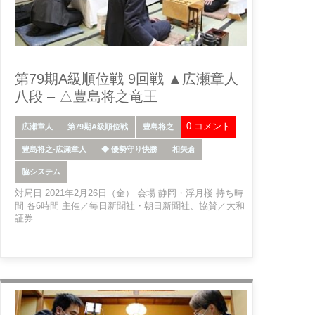
第79期A級順位戦 9回戦 ▲広瀬章人
八段 – △豊島将之竜王
0 コメント
広瀬章人
第79期A級順位戦
豊島将之
豊島将之-広瀬章人
◆ 優勢守り快勝
相矢倉
脇システム
対局日 2021年2月26日（金） 会場 静岡・浮月楼 持ち時
間 各6時間 主催／毎日新聞社・朝日新聞社、協賛／大和
証券