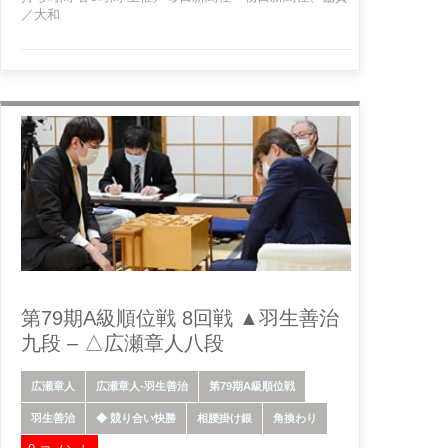
／大和
第79期A級順位戦 8回戦 ▲羽生善治
九段 – △広瀬章人八段
広瀬章人
広瀬章人-羽生善治
第79期A級順位戦
羽生善治
◆ 競り合い快勝
相腰掛け銀
角換わり