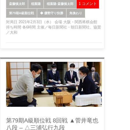
1 コメント
斎藤慎太郎
稲葉陽
稲葉陽-斎藤慎太郎
第79期A級順位戦
◆ 優勢守り快勝
角換わり
対局日 2021年2月3日（水） 会場 大阪・関西将棋会館
持ち時間 各6時間 主催／毎日新聞社・朝日新聞社、協賛
／大和
第79期A級順位戦 8回戦 ▲菅井竜也
八段 – △三浦弘行九段