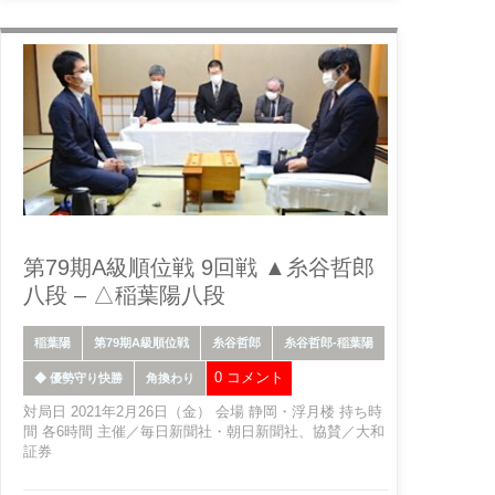
第79期A級順位戦 9回戦 ▲糸谷哲郎
八段 – △稲葉陽八段
稲葉陽
第79期A級順位戦
糸谷哲郎
糸谷哲郎-稲葉陽
0 コメント
◆ 優勢守り快勝
角換わり
対局日 2021年2月26日（金） 会場 静岡・浮月楼 持ち時
間 各6時間 主催／毎日新聞社・朝日新聞社、協賛／大和
証券