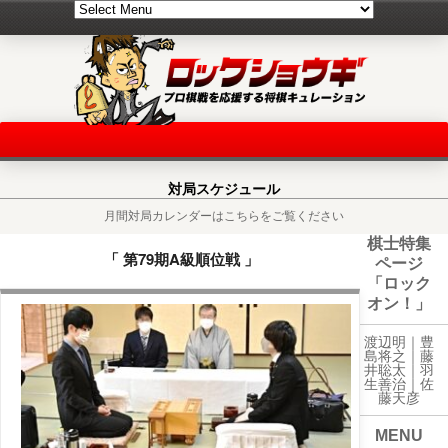
対局スケジュール
月間対局カレンダーはこちらをご覧ください
棋士特集
「 第79期A級順位戦 」
ページ
「ロック
オン！」
渡辺明｜
豊
島将之
｜
藤
井聡太
｜
羽
生善治
｜
佐
藤天彦
MENU