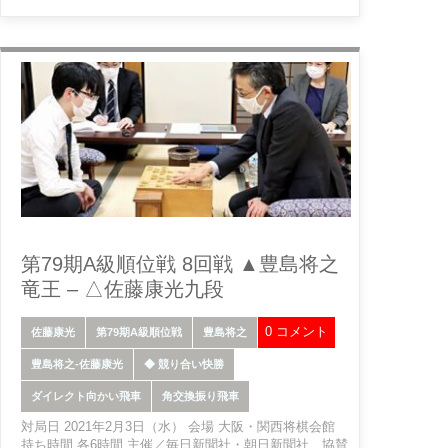
第79期A級順位戦 8回戦 ▲豊島将之
竜王 – △佐藤康光九段
0 コメント
佐藤康光
第79期A級順位戦
豊島将之
豊島将之-佐藤康光
◆ 競り合い快勝
ダイレクト向かい飛車
角交換振り飛車
対局日 2021年2月3日（水） 会場 大阪・関西将棋会館
持ち時間 各6時間 主催／毎日新聞社・朝日新聞社、協賛