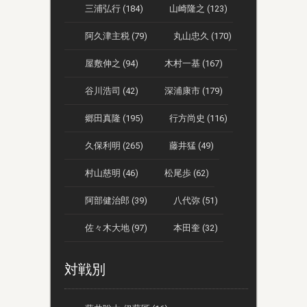
三浦弘行 (184)
山崎隆之 (123)
阿久津主税 (79)
丸山忠久 (170)
屋敷伸之 (94)
木村一基 (167)
谷川浩司 (42)
深浦康市 (179)
郷田真隆 (195)
行方尚史 (116)
久保利明 (265)
藤井猛 (49)
村山慈明 (46)
松尾歩 (62)
阿部健治郎 (39)
八代弥 (51)
佐々木大地 (97)
本田奎 (32)
対戦別