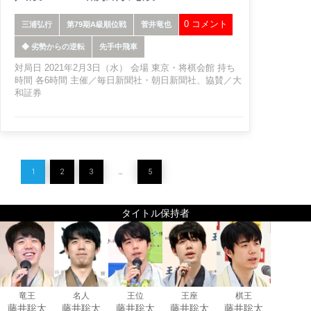
0 コメント
三浦弘行
第79期A級順位戦
菅井竜也
◆ 劣勢からの逆転
先手中飛車
対局日 2021年2月3日（水） 会場 東京・将棋会館 持ち
時間 各6時間 主催／毎日新聞社・朝日新聞社、協賛／大
和証券
1
2
3
…
5
タイトル保持者
竜王
名人
王位
王座
棋王
藤井聡太
藤井聡太
藤井聡太
藤井聡太
藤井聡太