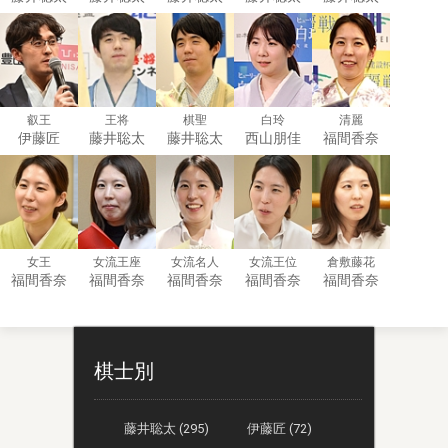
叡王
王将
棋聖
白玲
清麗
伊藤匠
藤井聡太
藤井聡太
西山朋佳
福間香奈
女王
女流王座
女流名人
女流王位
倉敷藤花
福間香奈
福間香奈
福間香奈
福間香奈
福間香奈
棋士別
藤井聡太 (295)
伊藤匠 (72)