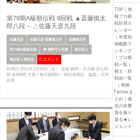
TOP
｜
将
棋プロ棋
第79期A級順位戦 9回戦 ▲斎藤慎太
戦対局カ
郎八段 – △佐藤天彦九段
レンダー
｜
年度別
佐藤天彦
佐藤天彦-斎藤慎太郎
斎藤慎太郎
掲載数ラ
第79期A級順位戦
◆ 優勢守り快勝
横歩取り
ンキング
｜
プロ棋
0 コメント
横歩取り青野流
戦一覧
｜
対局日 2021年2月26日（金） 会場 静岡・浮月楼 持ち時
棋士・対
間 各6時間 主催／毎日新聞社・朝日新聞社、協賛／大和
戦別一覧
証券
｜
将棋
Twitterま
とめ
｜
過
去の名勝
負を振り
返る★レ
ジェンド