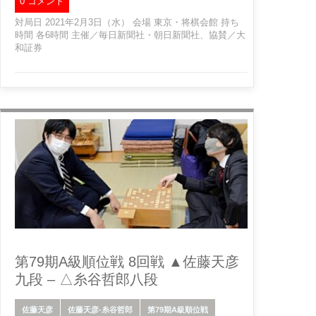
0 コメント
対局日 2021年2月3日（水） 会場 東京・将棋会館 持ち
時間 各6時間 主催／毎日新聞社・朝日新聞社、協賛／大
和証券
第79期A級順位戦 8回戦 ▲佐藤天彦
九段 – △糸谷哲郎八段
佐藤天彦
佐藤天彦-糸谷哲郎
第79期A級順位戦