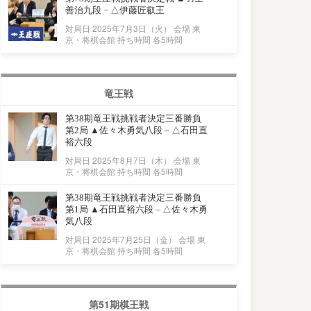
善治九段 − △伊藤匠叡王
対局日 2025年7月3日（火） 会場 東
京・将棋会館 持ち時間 各5時間
竜王戦
第38期竜王戦挑戦者決定三番勝負
第2局 ▲佐々木勇気八段 – △石田直
裕六段
対局日 2025年8月7日（木） 会場 東
京・将棋会館 持ち時間 各5時間
第38期竜王戦挑戦者決定三番勝負
第1局 ▲石田直裕六段 – △佐々木勇
気八段
対局日 2025年7月25日（金） 会場 東
京・将棋会館 持ち時間 各5時間
第51期棋王戦