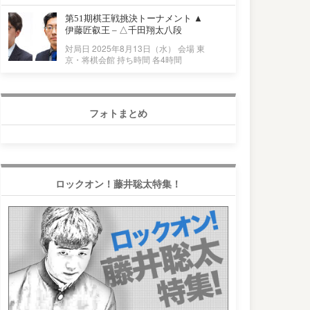
第51期棋王戦挑決トーナメント ▲
伊藤匠叡王 – △千田翔太八段
対局日 2025年8月13日（水） 会場 東
京・将棋会館 持ち時間 各4時間
フォトまとめ
ロックオン！藤井聡太特集！