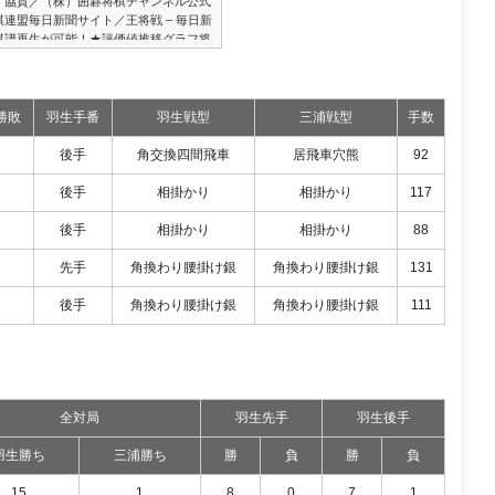
、協賛／（株）囲碁将棋チャンネル公式
連盟毎日新聞サイト／王将戦 – 毎日新
棋譜再生が可能！★評価値推移グラフ将
メントで優勝した「平成将棋合戦ぽんぽ
王2017」で使用。数値は先手からみた
補手以降の手順や持ち時間などは上記の
勝敗
羽生手番
羽生戦型
三浦戦型
手数
後手
角交換四間飛車
居飛車穴熊
92
後手
相掛かり
相掛かり
117
後手
相掛かり
相掛かり
88
先手
角換わり腰掛け銀
角換わり腰掛け銀
131
後手
角換わり腰掛け銀
角換わり腰掛け銀
111
全対局
羽生先手
羽生後手
羽生勝ち
三浦勝ち
勝
負
勝
負
15
1
8
0
7
1