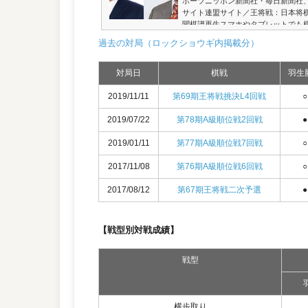
ポーツニッポン新聞社・毎日新聞社
サイト連盟サイト／王将戦：日本将棋
聞棋譜再生スマホやタブレットでも
棋ソフトは、第5回将棋電王トーナ
過去の対局（ロックショウギ内掲載分）
こ」の評価関数と定跡を、「やねうら
評価値（マイナスは後手優勢）。候
YouTube棋譜再生を...
対局日
棋戦
羽生
2019/11/11
第69期王将戦挑決L4回戦
○
2019/07/22
第78期A級順位戦2回戦
●
2019/01/11
第77期A級順位戦7回戦
○
2017/11/08
第76期A級順位戦6回戦
○
2017/08/12
第67期王将戦二次予選
●
【戦型別対戦成績】
戦型
横歩取り