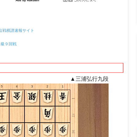
位戦棋譜速報サイト
戦Ａ級９回戦
▲三浦弘行九段
5
4
3
2
1
一
二
三