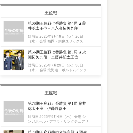
王位戦
第66期王位戦七番勝負 第4局 ▲藤
井聡太王位 − △永瀬拓矢九段
対局日 2025年8月19日（火）20日
（水） 会場 福岡・宗像ユリックス
第66期王位戦七番勝負 第3局 ▲永
瀬拓矢九段 − △藤井聡太王位
対局日 2025年7月29日（火）30日
（水） 会場 北海道・ポルトムインタ
王座戦
第73期王座戦五番勝負 第1局 藤井
聡太王座 – 伊藤匠叡王
対局日 2025年9月4日（木） 会場 シ
ンガポール・アマラ・サンクチュアリ
第73期王座戦挑戦者決定戦 ▲羽生