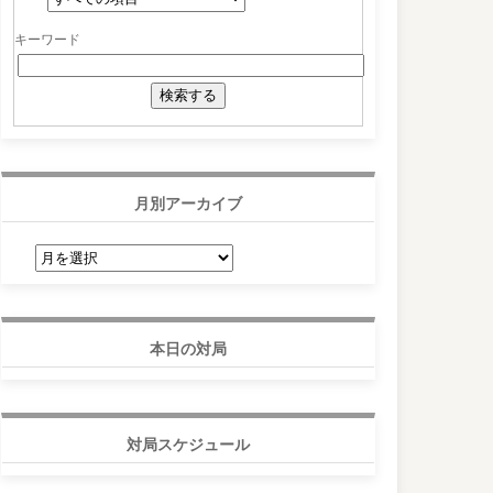
キーワード
月別アーカイブ
月
別
ア
ー
カ
イ
ブ
本日の対局
対局スケジュール