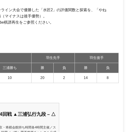
オンライン大会で優勝した「水匠2」の評価関数と探索を、「やね
値（マイナスは後手優勢）。
ube棋譜再生をご参照ください。
羽生先手
羽生後手
三浦勝ち
勝
負
勝
負
10
20
2
14
8
4回戦 ▲三浦弘行九段 – △
場東京・将棋会館持ち時間各4時間主催／ス