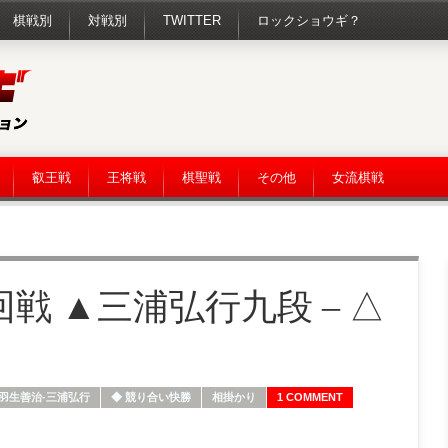
棋戦別
対戦別
TWITTER
ロックショウギ？
叡王戦
王将戦
棋聖戦
その他
女流棋戦
回戦 ▲三浦弘行九段 – △
羽生善治-三浦弘行
◆ 競り合い快勝
相掛かり
1 COMMENT