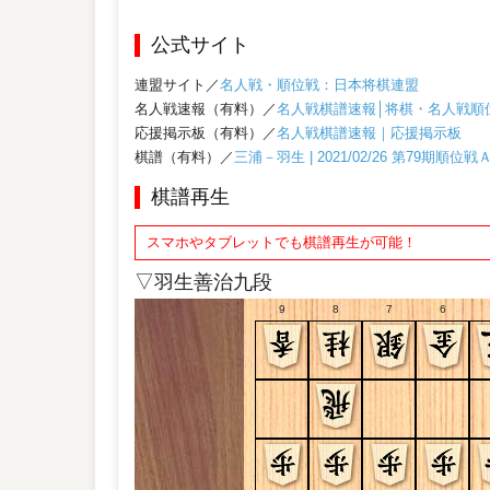
公式サイト
連盟サイト／
名人戦・順位戦：日本将棋連盟
名人戦速報（有料）／
名人戦棋譜速報│将棋・名人戦順
応援掲示板（有料）／
名人戦棋譜速報｜応援掲示板
棋譜（有料）／
三浦－羽生 | 2021/02/26 第79期順位
棋譜再生
スマホやタブレットでも棋譜再生が可能！
▽羽生善治九段
9
8
7
6