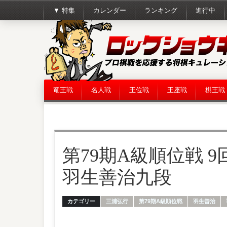
▼ 特集
カレンダー
ランキング
進行中
竜王戦
名人戦
王位戦
王座戦
棋王戦
第79期A級順位戦 9
羽生善治九段
カテゴリー
三浦弘行
第79期A級順位戦
羽生善治