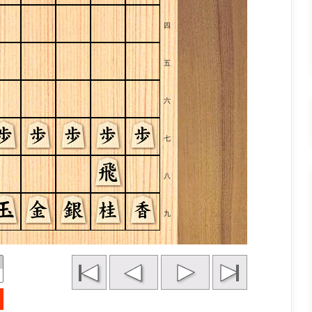
四
五
六
七
八
九