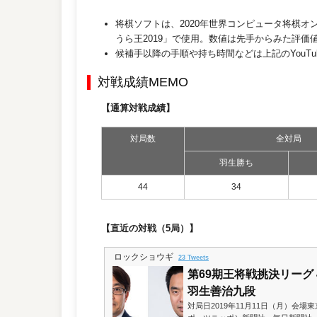
将棋ソフトは、2020年世界コンピュータ将棋
うら王2019」で使用。数値は先手からみた評価
候補手以降の手順や持ち時間などは上記のYouT
対戦成績MEMO
【通算対戦成績】
対局数
全対局
羽生勝ち
44
34
【直近の対戦（5局）】
ロックショウギ
23 Tweets
第69期王将戦挑決リーグ 
羽生善治九段
対局日2019年11月11日（月）会