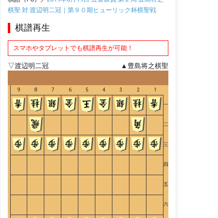
棋聖 対 渡辺明二冠｜第９０期ヒューリック杯棋聖戦
棋譜再生
スマホやタブレットでも棋譜再生が可能！
▽渡辺明二冠
▲豊島将之棋聖
9
8
7
6
5
4
3
2
1
一
二
三
四
五
六