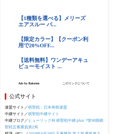
公式サイト
連盟サイト／
棋聖戦：日本将棋連盟
中継サイト／
棋聖戦中継サイト
中継ブログ／
ヒューリック杯 棋聖戦中継 plus: *第90期棋
聖戦五番勝負第2局
棋譜（PC）／
2019年6月19日 五番勝負 第２局 豊島将之