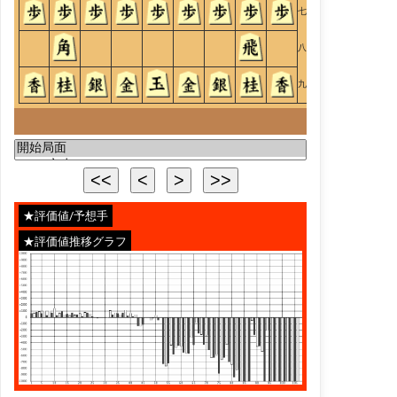
七
八
九
★評価値/予想手
★評価値推移グラフ