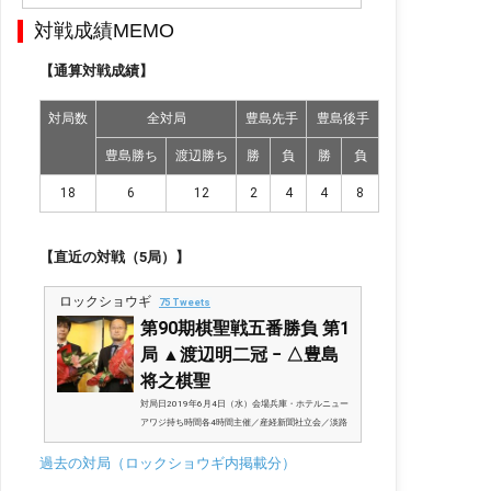
棋聖を獲得すると三冠となる渡辺明二冠の本局からの…
対戦成績MEMO
【通算対戦成績】
対局数
全対局
豊島先手
豊島後手
豊島勝ち
渡辺勝ち
勝
負
勝
負
18
6
12
2
4
4
8
【直近の対戦（5局）】
ロックショウギ
75 Tweets
第90期棋聖戦五番勝負 第1
局 ▲渡辺明二冠 − △豊島
将之棋聖
対局日2019年6月4日（水）会場兵庫・ホテルニュー
アワジ持ち時間各4時間主催／産経新聞社立会／淡路
仁茂九段、副立会／稲葉陽八段、記録係／桝田悠介三
過去の対局（ロックショウギ内掲載分）
段公式サイト連盟サイト／棋聖戦：日本将棋連盟中継
サイト／棋聖戦中継サイト中継ブログ／ヒューリック