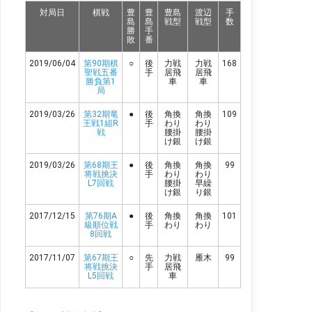
杯 棋聖戦中継 plus: *第90期棋聖戦五番勝負第1局棋譜
対局日
棋戦
豊
豊
豊島
渡辺
手
（PC）／2019年6月4日 五番勝負 第１局 豊島将之棋
島
島
戦型
戦型
数
聖 対 渡辺明二冠｜第９０期ヒューリック杯棋聖戦棋
勝
手
敗
番
譜再生スマホやタブレットでも棋譜再生が可能！★評
価値推移グラフ将棋ソフトは、第5回将棋電王トーナ
2019/06/04
第90期棋
○
後
力戦
力戦
168
メントで優勝した「平...
聖戦五番
手
居飛
居飛
勝負第1
車
車
局
2019/03/26
第32期竜
●
後
角換
角換
109
王戦1組R
手
わり
わり
戦
腰掛
腰掛
け銀
け銀
2019/03/26
第68期王
●
後
角換
角換
99
将戦挑決
手
わり
わり
L7回戦
腰掛
早繰
け銀
り銀
2017/12/15
第76期A
●
後
角換
角換
101
級順位戦
手
わり
わり
8回戦
2017/11/07
第67期王
○
先
力戦
雁木
99
将戦挑決
手
居飛
L5回戦
車