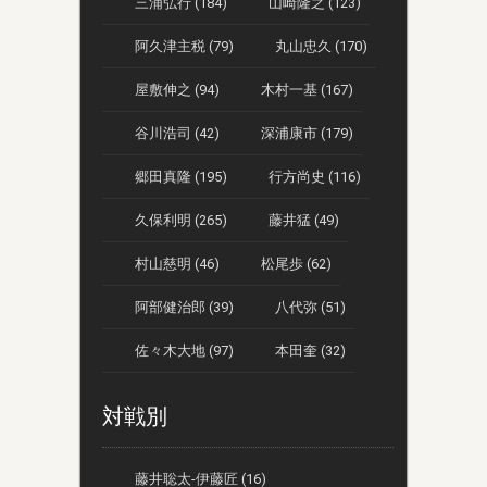
三浦弘行 (184)
山崎隆之 (123)
阿久津主税 (79)
丸山忠久 (170)
屋敷伸之 (94)
木村一基 (167)
谷川浩司 (42)
深浦康市 (179)
郷田真隆 (195)
行方尚史 (116)
久保利明 (265)
藤井猛 (49)
村山慈明 (46)
松尾歩 (62)
阿部健治郎 (39)
八代弥 (51)
佐々木大地 (97)
本田奎 (32)
対戦別
藤井聡太-伊藤匠 (16)