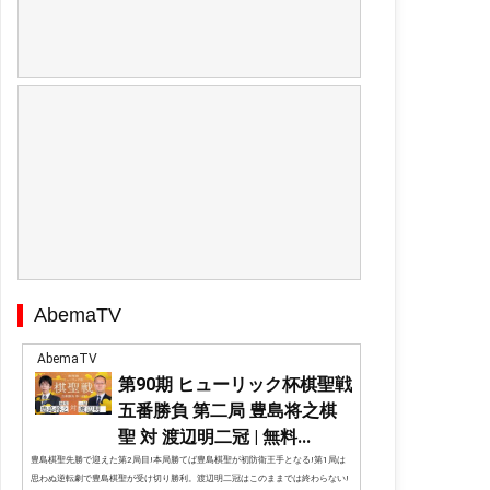
AbemaTV
AbemaTV
第90期 ヒューリック杯棋聖戦
五番勝負 第二局 豊島将之棋
聖 対 渡辺明二冠 | 無料...
豊島棋聖先勝で迎えた第2局目!本局勝てば豊島棋聖が初防衛王手となる!第1局は
思わぬ逆転劇で豊島棋聖が受け切り勝利。渡辺明二冠はこのままでは終わらない!