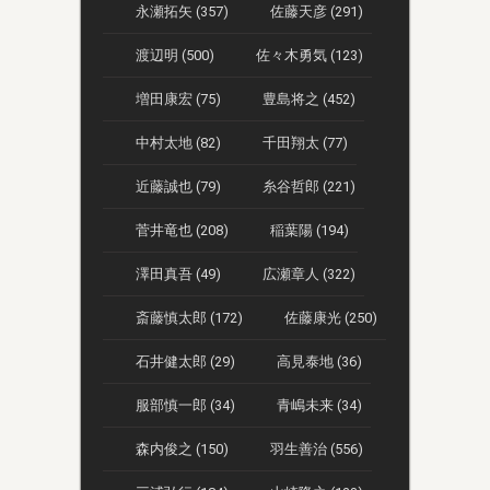
永瀬拓矢 (357)
佐藤天彦 (291)
渡辺明 (500)
佐々木勇気 (123)
増田康宏 (75)
豊島将之 (452)
中村太地 (82)
千田翔太 (77)
近藤誠也 (79)
糸谷哲郎 (221)
菅井竜也 (208)
稲葉陽 (194)
澤田真吾 (49)
広瀬章人 (322)
斎藤慎太郎 (172)
佐藤康光 (250)
石井健太郎 (29)
高見泰地 (36)
服部慎一郎 (34)
青嶋未来 (34)
森内俊之 (150)
羽生善治 (556)