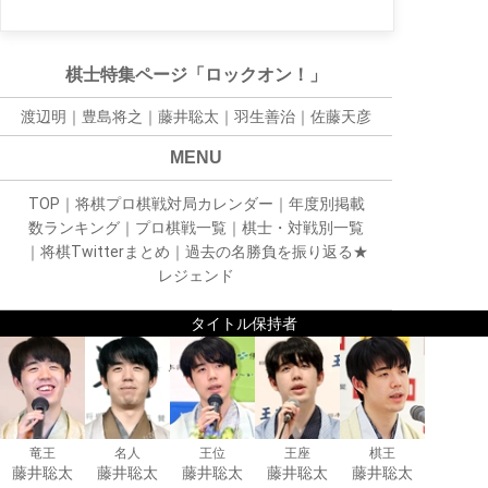
棋士特集ページ「ロックオン！」
渡辺明｜
豊島将之
｜
藤井聡太
｜
羽生善治
｜
佐藤天彦
MENU
TOP
｜
将棋プロ棋戦対局カレンダー
｜
年度別掲載
数ランキング
｜
プロ棋戦一覧
｜
棋士・対戦別一覧
｜
将棋Twitterまとめ
｜
過去の名勝負を振り返る★
レジェンド
タイトル保持者
竜王
名人
王位
王座
棋王
藤井聡太
藤井聡太
藤井聡太
藤井聡太
藤井聡太