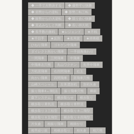
◆ 一手で大勢決する
◆ 優勢守り快勝
◆ 劣勢からの逆転
◆ 形勢二転三転
◆ 敗勢からの大逆転
◆ 競り合い快勝
◆ 見込みなしと判断
◆ 長い持久戦
◆ 長手数の激戦
★レジェンド
★不戦
★千日手
★反則
★名局賞
★持将棋
ひねり飛車
ゴキゲン中飛車
ダイレクト向かい飛車
一手損角換わり
一間飛車
三間飛車
中飛車
中飛車左穴熊
丸山ワクチン
先手中飛車
力戦居飛車
右四間飛車
右玉
向かい飛車
四間飛車
居飛車穴熊
山崎スペシャル
左美濃急戦
急戦矢倉
振り飛車4→3戦法
振り飛車穴熊
棒銀
森下システム
横歩取らせ
横歩取り
横歩取り勇気流
横歩取り青野流
横歩取り３三桂型
横歩取り８二飛型
横歩取り８五飛型
横歩取り８四飛型
片矢倉
相振り飛車
相掛かり
相早繰り銀
相横歩取り
相矢倉
相穴熊