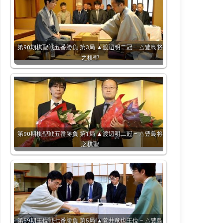
第90期棋聖戦五番勝負 第3局 ▲渡辺明二冠 − △豊島将
之棋聖
第90期棋聖戦五番勝負 第1局 ▲渡辺明二冠 − △豊島将
之棋聖
第59期王位戦七番勝負 第5局 ▲菅井竜也王位 − △豊島