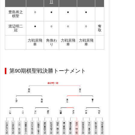
日
豊島将之
○
●
●
●
棋聖
渡辺明二
●
○
○
○
奪
冠
取
力戦居飛
角換わ
力戦居飛
力戦居飛
車
り
車
車
第90期棋聖戦決勝トーナメント