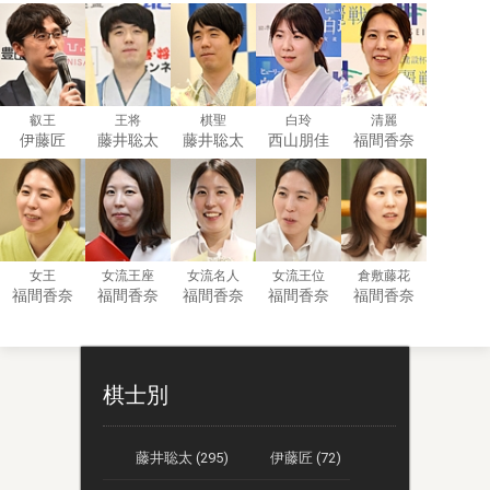
叡王
王将
棋聖
白玲
清麗
伊藤匠
藤井聡太
藤井聡太
西山朋佳
福間香奈
女王
女流王座
女流名人
女流王位
倉敷藤花
福間香奈
福間香奈
福間香奈
福間香奈
福間香奈
棋士別
藤井聡太 (295)
伊藤匠 (72)