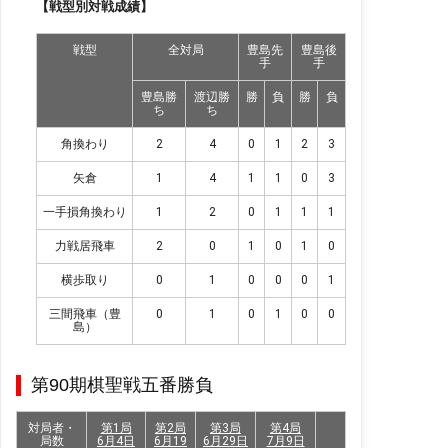
【戦型別対戦成績】
戦型
全対局
豊島先
豊島後
手
手
豊島勝
渡辺勝
勝
負
勝
負
ち
ち
角換わり
2
4
0
1
2
3
矢倉
1
4
1
1
0
3
一手損角換わり
1
2
0
1
1
1
力戦居飛車
2
0
1
0
1
0
横歩取り
0
1
0
0
0
1
三間飛車（豊
0
1
0
1
0
0
島）
第90期棋聖戦五番勝負
対局者・
第1局
第2局
第3局
第4局
局数
6月4日
6月19
6月29日
7月9日