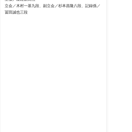
立会／木村一基九段、副立会／杉本昌隆八段、記録係／
冨田誠也三段