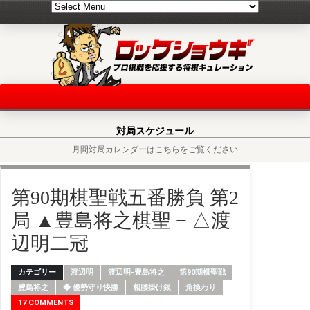
対局スケジュール
月間対局カレンダーはこちらをご覧ください
第90期棋聖戦五番勝負 第2
局 ▲豊島将之棋聖 − △渡
辺明二冠
カテゴリー
渡辺明
渡辺明-豊島将之
第90期棋聖戦
豊島将之
◆ 優勢守り快勝
相腰掛け銀
角換わり
17 COMMENTS