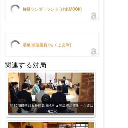
将棋ワンダーランド (ぴあMOOK)
増補 頭脳勝負 (ちくま文庫)
関連する対局
第90期棋聖戦五番勝負 第4局 ▲豊島将之棋聖 − △渡辺
明二冠