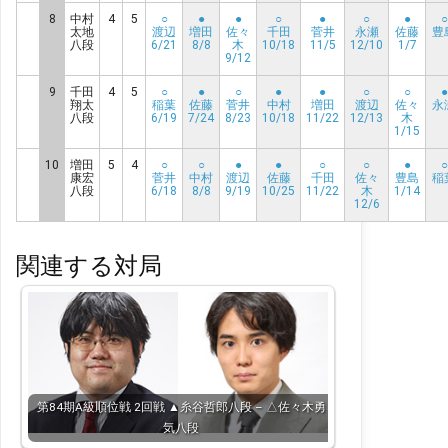
8
中村
4
5
○
●
●
○
●
○
●
○
太地
渡辺
増田
佐々
千田
菅井
永瀬
佐藤
豊
八段
6/21
8/8
木
10/18
11/5
12/10
1/7
9/12
9
千田
4
5
○
●
○
●
●
○
○
●
翔太
稲葉
佐藤
菅井
中村
増田
渡辺
佐々
永
八段
6/19
7/24
8/23
10/18
11/22
12/13
木
1/15
10
増田
5
4
○
○
●
●
○
○
●
○
康宏
菅井
中村
渡辺
佐藤
千田
佐々
豊島
稲
八段
6/18
8/8
9/19
10/25
11/22
木
1/14
12/6
関連する対局
第84期A級順位戦 2回戦 ▲糸谷哲郎八段 – △佐々木勇
気八段