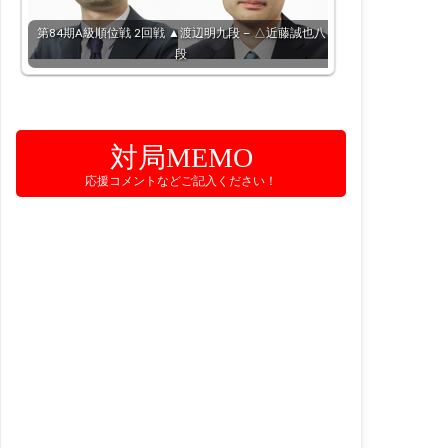
第84期A級順位戦 2回戦 ▲渡辺明九段 – △近藤誠也八
段
対局MEMO
応援コメントなどご記入ください！