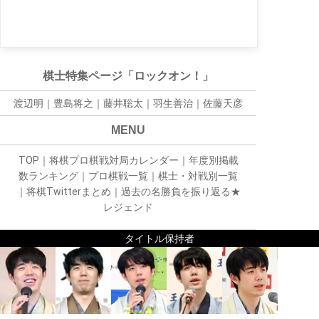
棋士特集ページ「ロックオン！」
渡辺明｜
豊島将之
｜
藤井聡太
｜
羽生善治
｜
佐藤天彦
MENU
TOP
｜
将棋プロ棋戦対局カレンダー
｜
年度別掲載
数ランキング
｜
プロ棋戦一覧
｜
棋士・対戦別一覧
｜
将棋Twitterまとめ
｜
過去の名勝負を振り返る★
レジェンド
タイトル保持者