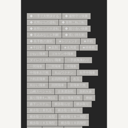
◆ 一手で大勢決する
◆ 優勢守り快勝
◆ 劣勢からの逆転
◆ 形勢二転三転
◆ 敗勢からの大逆転
◆ 競り合い快勝
◆ 見込みなしと判断
◆ 長い持久戦
◆ 長手数の激戦
★レジェンド
★不戦
★千日手
★反則
★名局賞
★持将棋
ひねり飛車
ゴキゲン中飛車
ダイレクト向かい飛車
一手損角換わり
一間飛車
三間飛車
中飛車
中飛車左穴熊
丸山ワクチン
先手中飛車
力戦居飛車
右四間飛車
右玉
向かい飛車
四間飛車
居飛車穴熊
山崎スペシャル
左美濃急戦
急戦矢倉
振り飛車4→3戦法
振り飛車穴熊
棒銀
森下システム
横歩取らせ
横歩取り
横歩取り勇気流
横歩取り青野流
横歩取り３三桂型
横歩取り８二飛型
横歩取り８五飛型
横歩取り８四飛型