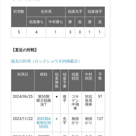
対局数
全対局
稲葉先手
稲葉後手
稲葉勝ち
中村勝ち
勝
負
勝
負
5
4
1
3
0
1
1
【直近の対戦】
過去の対局（ロックショウギ内掲載分）
対局日
棋戦
稲
稲
稲葉
中村
手
葉
葉
戦型
戦型
数
勝
手
敗
番
2024/06/25
第50期
●
後
ゴキ
対抗
97
棋王戦挑
手
ゲン
形居
決T
中飛
飛車
車
2023/11/22
第82期A
○
先
相掛
相掛
127
級順位戦
手
かり
かり
5回戦