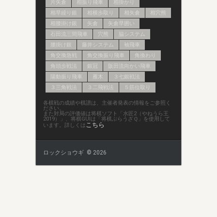
片矢倉
相振り飛車
相掛かり
相早繰り銀
相横歩取り
相矢倉
相穴熊
相腰掛け銀
矢倉
矢倉早囲い
石田流三間飛車
穴熊
脇システム
腰掛け銀
藤井システム
袖飛車
角交換急戦
角交換振り飛車
角換わり
角頭歩戦法
銀冠
阪田流向かい飛車
陽動振り飛車
雁木
３七銀戦法
３三角戦法
３二飛戦法
５筋位取り
各棋戦の成績や棋譜は、主催者発表の情報をご参照く
ださい。
また対局の評価値は将棋ソフト「水匠2（やねうら王
2019）」、将棋GUIは「将棋ぶらうざＱ」を使用して
こちら
います。詳しくは
ロックショウギ © 2026