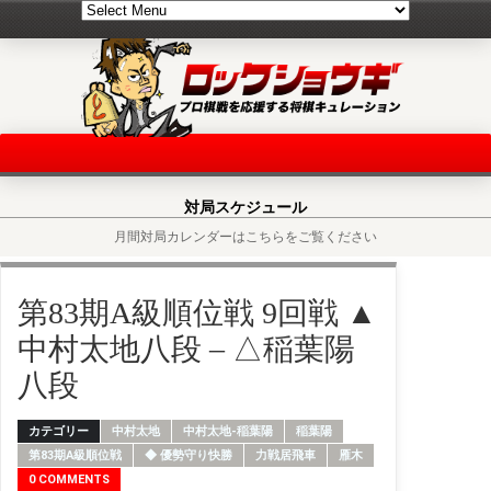
対局スケジュール
月間対局カレンダーはこちらをご覧ください
第83期A級順位戦 9回戦 ▲
中村太地八段 – △稲葉陽
八段
カテゴリー
中村太地
中村太地-稲葉陽
稲葉陽
第83期A級順位戦
◆ 優勢守り快勝
力戦居飛車
雁木
0 COMMENTS