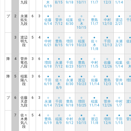
九段
木
8/15
9/18
10/11
11/7
12/3
1/14
6/19
プ
2
永瀬
6
3
●
○
○
○
○
●
●
○
拓矢
佐藤
菅井
稲葉
佐々
豊島
中村
渡辺
千
九段
6/14
7/12
8/30
木
11/7
12/10
2/21
10/15
3
渡辺
5
4
●
○
○
○
●
●
○
●
明九
中村
豊島
増田
稲葉
佐々
千田
永瀬
佐
段
6/21
8/15
9/19
10/23
木
12/13
2/21
11/8
降
4
菅井
3
6
●
●
●
●
○
○
●
○
竜也
増田
永瀬
千田
豊島
中村
佐藤
稲葉
佐
八段
6/18
7/12
8/23
10/11
11/5
12/26
1/14
降
5
稲葉
3
6
●
●
●
●
○
●
○
●
陽八
千田
佐々
永瀬
渡辺
佐藤
豊島
菅井
増
段
6/19
木
8/30
10/23
11/14
12/3
1/14
8/9
プ
6
佐藤
6
3
○
○
○
○
●
●
○
○
天彦
永瀬
千田
豊島
増田
稲葉
菅井
中村
渡
九段
6/14
7/24
9/18
10/25
11/14
12/26
1/7
7
佐々
5
4
○
○
○
●
○
●
●
●
木勇
豊島
稲葉
中村
永瀬
渡辺
増田
千田
菅
気八
6/19
8/9
9/12
10/15
11/8
12/6
1/15
段