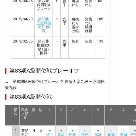
2019/04/26
第27期
○
後
角換
角換
88
銀河戦A
手
わり
わり
ブロック
2015/04/23
第63期
○
先
角換
角換
105
王座戦挑
手
わり
わり
決T1回
腰掛
腰掛
戦
け銀
け銀
2013/02/05
第71期
○
先
矢倉
矢倉
133
順位戦C
手
級1組9
回戦
第83期A級順位戦プレーオフ
→
第83期A級順位戦 プレーオフ 佐藤天彦九段 – 永瀬拓
矢九段
第83期A級順位戦
順
氏名
勝
敗
１
２
３
４
５
６
７
位
／順
番
1/
1
豊島
4
5
●
●
●
○
●
○
○
●
将之
佐々
渡辺
佐藤
菅井
永瀬
稲葉
増田
中