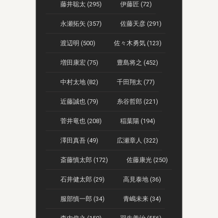
藤井聡太 (295)
伊藤匠 (72)
永瀬拓矢 (357)
佐藤天彦 (291)
渡辺明 (500)
佐々木勇気 (123)
増田康宏 (75)
豊島将之 (452)
中村太地 (82)
千田翔太 (77)
近藤誠也 (79)
糸谷哲郎 (221)
菅井竜也 (208)
稲葉陽 (194)
澤田真吾 (49)
広瀬章人 (322)
斎藤慎太郎 (172)
佐藤康光 (250)
石井健太郎 (29)
高見泰地 (36)
服部慎一郎 (34)
青嶋未来 (34)