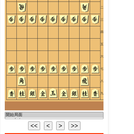
二
三
四
五
六
七
八
九