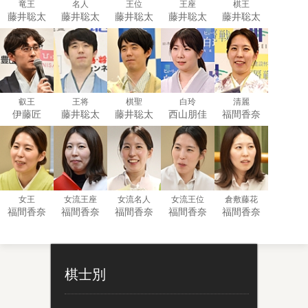
竜王
名人
王位
王座
棋王
藤井聡太
藤井聡太
藤井聡太
藤井聡太
藤井聡太
叡王
王将
棋聖
白玲
清麗
伊藤匠
藤井聡太
藤井聡太
西山朋佳
福間香奈
女王
女流王座
女流名人
女流王位
倉敷藤花
福間香奈
福間香奈
福間香奈
福間香奈
福間香奈
棋士別