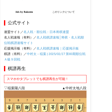
公式サイト
連盟サイト／
名人戦・順位戦：日本将棋連盟
名人戦速報（有料）／
名人戦棋譜速報│将棋・名人戦順
位戦棋譜速報サイト
応援掲示板（有料）／
名人戦棋譜速報｜応援掲示板
棋譜（有料）／
中村太－稲葉 | 2025/02/27 第83期順位戦
Ａ級９回戦
棋譜再生
スマホやタブレットでも棋譜再生が可能！
▽稲葉陽八段
▲中村太地八段
9
8
7
6
5
4
3
2
1
一