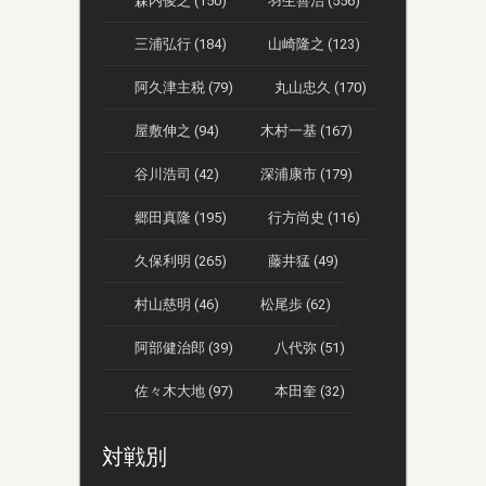
森内俊之 (150)
羽生善治 (556)
三浦弘行 (184)
山崎隆之 (123)
阿久津主税 (79)
丸山忠久 (170)
屋敷伸之 (94)
木村一基 (167)
谷川浩司 (42)
深浦康市 (179)
郷田真隆 (195)
行方尚史 (116)
久保利明 (265)
藤井猛 (49)
村山慈明 (46)
松尾歩 (62)
阿部健治郎 (39)
八代弥 (51)
佐々木大地 (97)
本田奎 (32)
対戦別