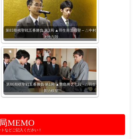
第83期棋聖戦五番勝負 第3局 ▲羽生善治棋聖 – △中村
太地六段
第86期棋聖戦五番勝負 第1局 ▲豊島将之七段 - △羽生
善治棋聖
局MEMO
ントなどご記入ください！