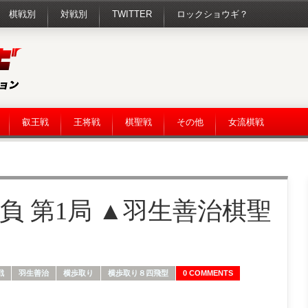
棋戦別
対戦別
TWITTER
ロックショウギ？
叡王戦
王将戦
棋聖戦
その他
女流棋戦
負 第1局 ▲羽生善治棋聖
戦
羽生善治
横歩取り
横歩取り８四飛型
0 COMMENTS