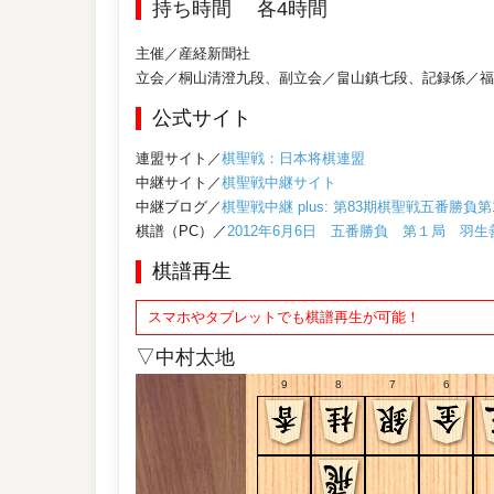
持ち時間
各4時間
主催／産経新聞社
立会／桐山清澄九段、副立会／畠山鎮七段、記録係／福
公式サイト
連盟サイト／
棋聖戦：日本将棋連盟
中継サイト／
棋聖戦中継サイト
中継ブログ／
棋聖戦中継 plus: 第83期棋聖戦五番勝負第
棋譜（PC）／
2012年6月6日 五番勝負 第１局 
棋譜再生
スマホやタブレットでも棋譜再生が可能！
▽中村太地
9
8
7
6