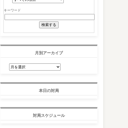
キーワード
月別アーカイブ
月
別
ア
ー
カ
イ
ブ
本日の対局
対局スケジュール