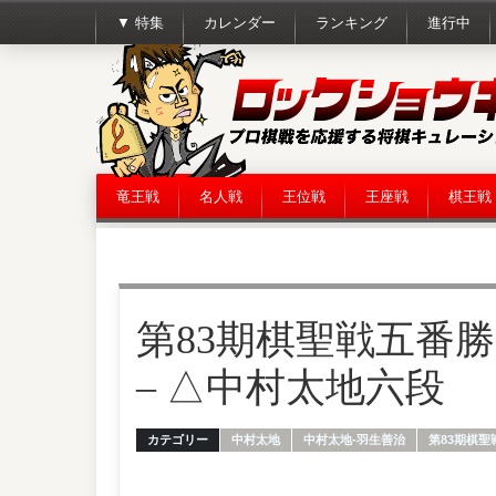
▼ 特集
カレンダー
ランキング
進行中
竜王戦
名人戦
王位戦
王座戦
棋王戦
第83期棋聖戦五番勝
– △中村太地六段
カテゴリー
中村太地
中村太地-羽生善治
第83期棋聖