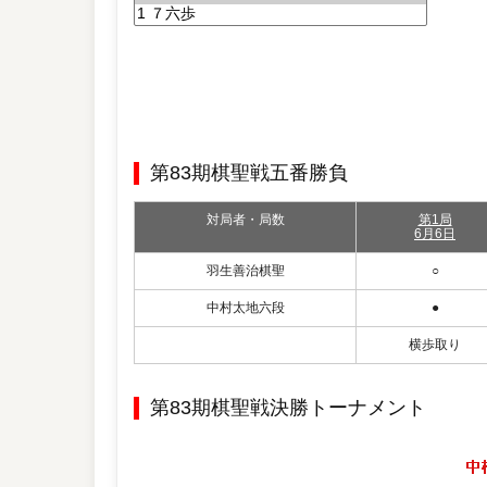
第83期棋聖戦五番勝負
対局者・局数
第1局
6月6日
羽生善治棋聖
○
中村太地六段
●
横歩取り
第83期棋聖戦決勝トーナメント