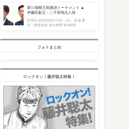
第51期棋王戦挑決トーナメント ▲
伊藤匠叡王 – △千田翔太八段
対局日 2025年8月13日（水） 会場 東
京・将棋会館 持ち時間 各4時間
フォトまとめ
ロックオン！藤井聡太特集！