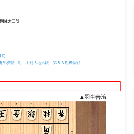
間健太三段
1局
羽生善治棋聖 対 中村太地六段｜第８３期棋聖戦
▲羽生善治
5
4
3
2
1
一
二