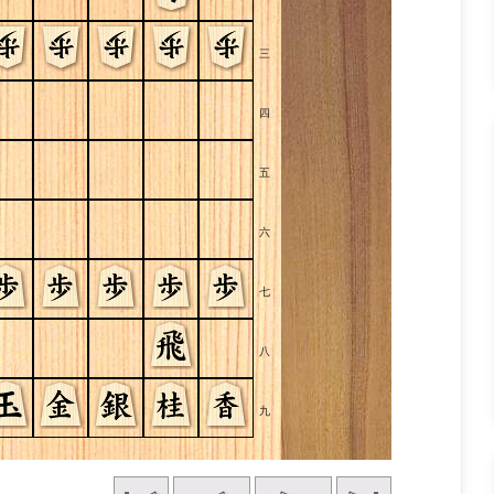
三
四
五
六
七
八
九