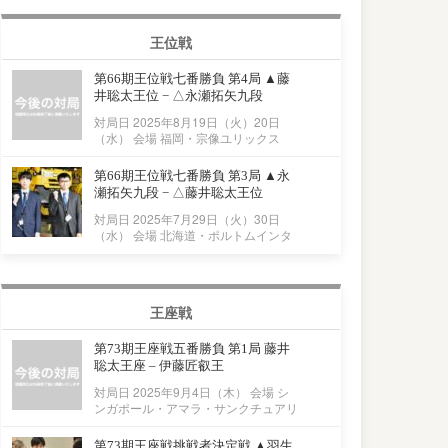
王位戦
第66期王位戦七番勝負 第4局 ▲藤
井聡太王位 − △永瀬拓矢九段
対局日 2025年8月19日（火）20日
（水） 会場 福岡・宗像ユリックス
第66期王位戦七番勝負 第3局 ▲永
瀬拓矢九段 − △藤井聡太王位
対局日 2025年7月29日（火）30日
（水） 会場 北海道・ポルトムインタ
王座戦
第73期王座戦五番勝負 第1局 藤井
聡太王座 – 伊藤匠叡王
対局日 2025年9月4日（木） 会場 シ
ンガポール・アマラ・サンクチュアリ
第73期王座戦挑戦者決定戦 ▲羽生