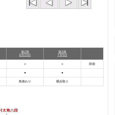
第2局
第3局
6月23日
7月5日
○
○
防衛
●
●
角換わり
横歩取り