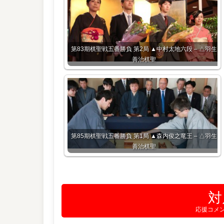
第83期棋聖戦五番勝負 第2局 ▲中村太地六段 – △羽生
善治棋聖
第85期棋聖戦五番勝負 第1局 ▲森内俊之竜王 – △羽生
善治棋聖
対
応援コメ