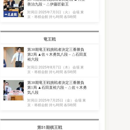
善治九段 − △伊藤匠叡王
対局日 2025年7月3日（火） 会場 東
京・将棋会館 持ち時間 各5時間
竜王戦
第38期竜王戦挑戦者決定三番勝負
第2局 ▲佐々木勇気八段 – △石田直
裕六段
対局日 2025年8月7日（木） 会場 東
京・将棋会館 持ち時間 各5時間
第38期竜王戦挑戦者決定三番勝負
第1局 ▲石田直裕六段 – △佐々木勇
気八段
対局日 2025年7月25日（金） 会場 東
京・将棋会館 持ち時間 各5時間
第51期棋王戦