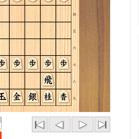
四
五
六
七
八
九