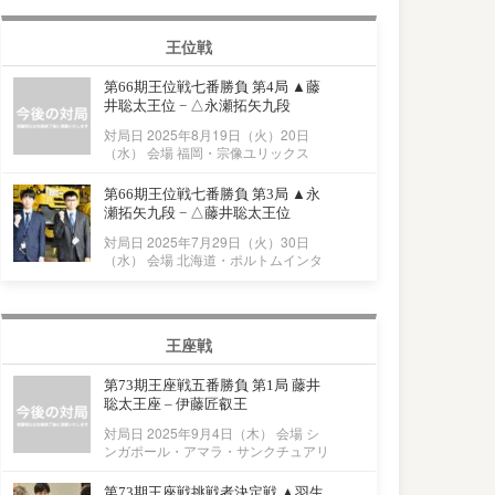
王位戦
第66期王位戦七番勝負 第4局 ▲藤
井聡太王位 − △永瀬拓矢九段
対局日 2025年8月19日（火）20日
（水） 会場 福岡・宗像ユリックス
第66期王位戦七番勝負 第3局 ▲永
瀬拓矢九段 − △藤井聡太王位
対局日 2025年7月29日（火）30日
（水） 会場 北海道・ポルトムインタ
王座戦
第73期王座戦五番勝負 第1局 藤井
聡太王座 – 伊藤匠叡王
対局日 2025年9月4日（木） 会場 シ
ンガポール・アマラ・サンクチュアリ
第73期王座戦挑戦者決定戦 ▲羽生