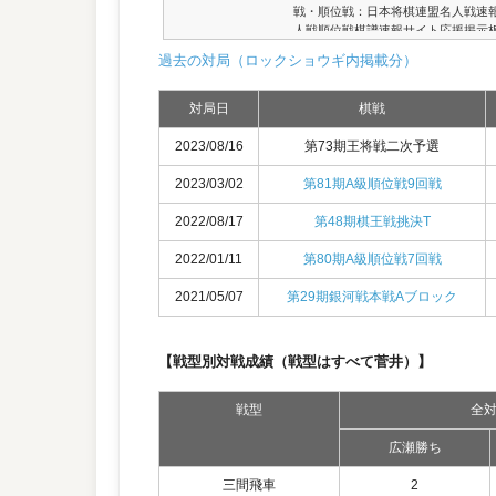
戦・順位戦：日本将棋連盟名人戦速
人戦順位戦棋譜速報サイト応援掲示
板棋譜（有料）／菅井－広瀬 | 2023
過去の対局（ロックショウギ内掲載分）
スマホやタブレットでも棋譜再生が
は、2020年世界コンピュータ将棋
価関数と探索を、「やねうら...
対局日
棋戦
2023/08/16
第73期王将戦二次予選
2023/03/02
第81期A級順位戦9回戦
2022/08/17
第48期棋王戦挑決T
2022/01/11
第80期A級順位戦7回戦
2021/05/07
第29期銀河戦本戦Aブロック
【戦型別対戦成績（戦型はすべて菅井）】
戦型
全
広瀬勝ち
三間飛車
2