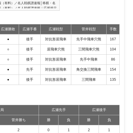
報（有料）／名人戦棋譜速報│将棋・名
板（有料）／名人戦棋譜速報｜応援掲示
/03/02 第81期順位戦Ａ級９回戦棋譜再生
可能！★評価値推移グラフ将棋ソフト
オンライン大会で優勝した「水匠2」の評
広瀬勝敗
広瀬手番
広瀬戦型
菅井戦型
手数
●
後手
対抗形居飛車
先手中飛車穴熊
167
○
後手
居飛車穴熊
三間飛車穴熊
104
○
後手
対抗形居飛車
先手中飛車
86
●
先手
対抗形居飛車
角交換三間飛車
154
●
後手
対抗形居飛車
三間飛車
135
対局
広瀬先手
広瀬後手
菅井勝ち
勝
負
勝
負
2
0
1
2
1