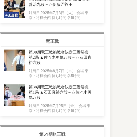
善治九段 − △伊藤匠叡王
対局日 2025年7月3日（火） 会場 東
京・将棋会館 持ち時間 各5時間
竜王戦
第38期竜王戦挑戦者決定三番勝負
第2局 ▲佐々木勇気八段 – △石田直
裕六段
対局日 2025年8月7日（木） 会場 東
京・将棋会館 持ち時間 各5時間
第38期竜王戦挑戦者決定三番勝負
第1局 ▲石田直裕六段 – △佐々木勇
気八段
対局日 2025年7月25日（金） 会場 東
京・将棋会館 持ち時間 各5時間
第51期棋王戦