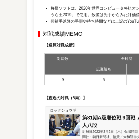
将棋ソフトは、2020年世界コンピュータ将棋
うら王2019」で使用。数値は先手からみた評価
候補手以降の手順や持ち時間などは上記のYouT
対戦成績MEMO
【通算対戦成績】
対局数
全対局
広瀬勝ち
9
5
【直近の対戦（5局）】
ロックショウギ
第81期A級順位戦 9回戦
人八段
対局日2023年3月2日（木）会場静
聞社・朝日新聞社、協賛／大和証券