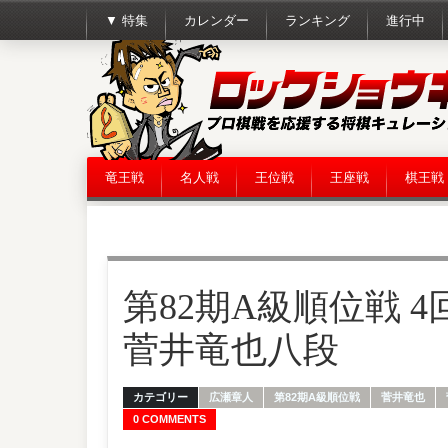
▼ 特集
カレンダー
ランキング
進行中
竜王戦
名人戦
王位戦
王座戦
棋王戦
第82期A級順位戦 4
菅井竜也八段
カテゴリー
広瀬章人
第82期A級順位戦
菅井竜也
0 COMMENTS