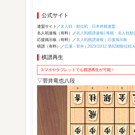
公式サイト
連盟サイト／
名人戦・順位戦：日本将棋連盟
名人戦速報（有料）／
名人戦棋譜速報│将棋・名人戦順
応援掲示板（有料）／
名人戦棋譜速報｜応援掲示板
棋譜（有料）／
広瀬－菅井 | 2023/10/12 第82期順位
棋譜再生
スマホやタブレットでも棋譜再生が可能！
▽菅井竜也八段
9
8
7
6