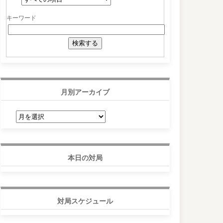
キーワード
月別アーカイブ
月
別
ア
ー
カ
イ
ブ
本日の対局
対局スケジュール