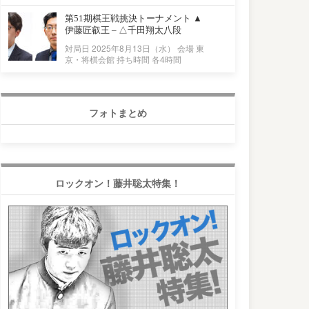
第51期棋王戦挑決トーナメント ▲
伊藤匠叡王 – △千田翔太八段
対局日 2025年8月13日（水） 会場 東
京・将棋会館 持ち時間 各4時間
フォトまとめ
ロックオン！藤井聡太特集！