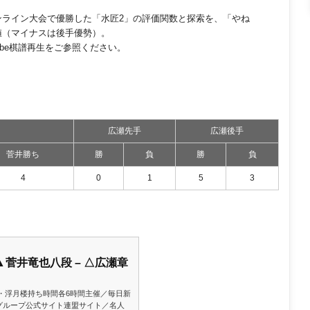
オンライン大会で優勝した「水匠2」の評価関数と探索を、「やね
値（マイナスは後手優勢）。
ube棋譜再生をご参照ください。
広瀬先手
広瀬後手
菅井勝ち
勝
負
勝
負
4
0
1
5
3
 ▲菅井竜也八段 – △広瀬章
岡・浮月楼持ち時間各6時間主催／毎日新
グループ公式サイト連盟サイト／名人