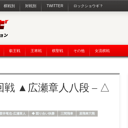
棋戦別
対戦別
TWITTER
ロックショウギ？
叡王戦
王将戦
棋聖戦
その他
女流棋戦
回戦 ▲広瀬章人八段 – △
菅井竜也-広瀬章人
◆ 競り合い快勝
三間飛車
居飛車穴熊