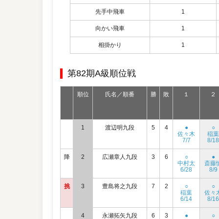
先手中飛車
1
向かい飛車
1
相掛かり
1
第82期A級順位戦
順位
氏名／順番
勝
敗
１
２
1
渡辺明九段
5
4
●
○
佐々木
稲葉
7/7
8/18
降
2
広瀬章人九段
3
6
○
●
中村太
斎藤
6/28
8/9
挑
3
豊島将之九段
7
2
○
○
稲葉
佐々
6/14
8/16
4
永瀬拓矢九段
6
3
●
○