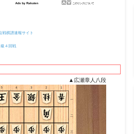
位戦棋譜速報サイト
戦Ａ級４回戦
▲広瀬章人八段
5
4
3
2
1
一
二
三