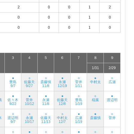
2
0
0
1
2
0
0
0
1
0
0
0
0
1
0
３
４
５
６
７
８
９
1/31
2/29
●
○
○
●
○
●
○
豊島
佐藤天
斎藤慎
永瀬
菅井
中村太
広瀬
9/7
9/27
11/8
12/19
1/11
●
●
●
●
○
○
●
慎
佐々木
菅井
永瀬
佐藤天
豊島
稲葉
渡辺明
9/22
10/12
11/8
12/8
1/19
○
○
○
○
●
●
○
木
渡辺明
永瀬
佐藤天
中村太
広瀬
斎藤慎
菅井
9/7
10/17
11/13
12/7
1/19
○
●
○
○
●
○
○