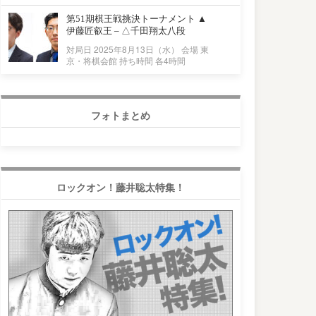
第51期棋王戦挑決トーナメント ▲
伊藤匠叡王 – △千田翔太八段
対局日 2025年8月13日（水） 会場 東
京・将棋会館 持ち時間 各4時間
フォトまとめ
ロックオン！藤井聡太特集！