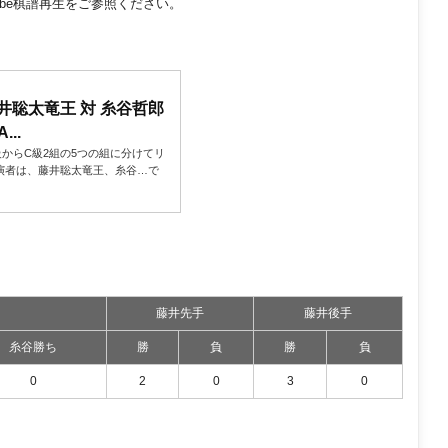
ube棋譜再生をご参照ください。
藤井聡太竜王 対 糸谷哲郎
..
からC級2組の5つの組に分けてリ
演者は、藤井聡太竜王、糸谷…で
藤井先手
藤井後手
糸谷勝ち
勝
負
勝
負
0
2
0
3
0