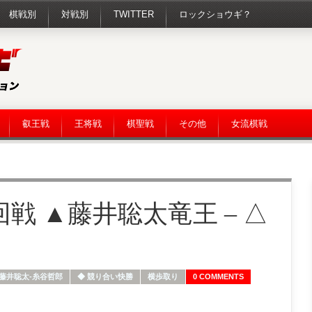
棋戦別
対戦別
TWITTER
ロックショウギ？
叡王戦
王将戦
棋聖戦
その他
女流棋戦
回戦 ▲藤井聡太竜王 – △
藤井聡太-糸谷哲郎
◆ 競り合い快勝
横歩取り
0 COMMENTS