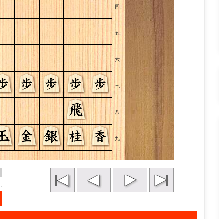
四
五
六
七
八
九