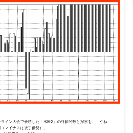
オンライン大会で優勝した「水匠2」の評価関数と探索を、「やね
値（マイナスは後手優勢）。