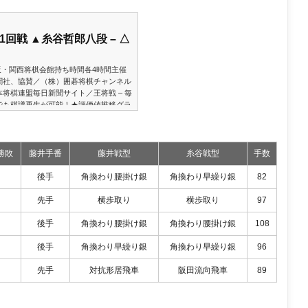
1回戦 ▲糸谷哲郎八段 – △
大阪・関西将棋会館持ち時間各4時間主催
聞社、協賛／（株）囲碁将棋チャンネル
将棋連盟毎日新聞サイト／王将戦 – 毎
でも棋譜再生が可能！★評価値推移グラ
ピュータ将棋オンライン大会で優勝した
ねうら王2019」で使用。数値は先手か
）。候補手以降の手順や持ち時間などは
勝敗
藤井手番
藤井戦型
糸谷戦型
手数
後手
角換わり腰掛け銀
角換わり早繰り銀
82
先手
横歩取り
横歩取り
97
後手
角換わり腰掛け銀
角換わり腰掛け銀
108
後手
角換わり早繰り銀
角換わり早繰り銀
96
先手
対抗形居飛車
阪田流向飛車
89