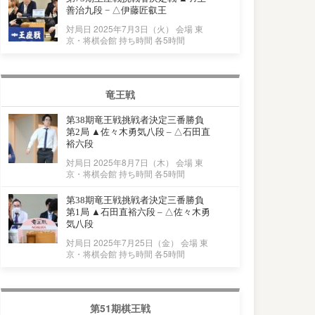
善治九段 − △伊藤匠叡王
対局日 2025年7月3日（火） 会場 東
京・将棋会館 持ち時間 各5時間
竜王戦
第38期竜王戦挑戦者決定三番勝負
第2局 ▲佐々木勇気八段 – △石田直
裕六段
対局日 2025年8月7日（木） 会場 東
京・将棋会館 持ち時間 各5時間
第38期竜王戦挑戦者決定三番勝負
第1局 ▲石田直裕六段 – △佐々木勇
気八段
対局日 2025年7月25日（金） 会場 東
京・将棋会館 持ち時間 各5時間
第51期棋王戦