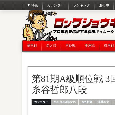
▼ 特集
カレンダー
ランキング
進行中
竜王戦
名人戦
王位戦
王座戦
棋王戦
第81期A級順位戦 3
糸谷哲郎八段
カテゴリー
第81期A級順位戦
糸谷哲郎
藤井聡太