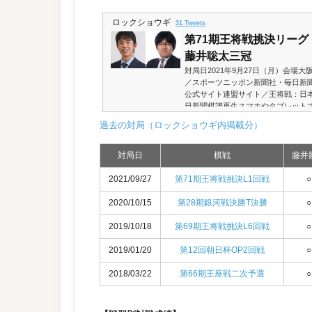
ロックショウギ
31 Tweets
第71期王将戦挑決リーグ 
藤井聡太三冠
対局日2021年9月27日（月）会場
／スポーツニッポン新聞社・毎日新
公式サイト連盟サイト／王将戦：日本
日新聞棋譜再生スマホやタブレット
フ将棋ソフトは、2020年世界コン
過去の対局（ロックショウギ内掲載分）
「水匠2」の評価関数と探索を、「や
らみた評価値（マイナスは後手優勢
上記のYouTube棋譜再...
対局日
棋戦
藤井
2021/09/27
第71期王将戦挑決L1回戦
○
2020/10/15
第28期銀河戦決勝T決勝
○
2019/10/18
第69期王将戦挑決L6回戦
○
2019/01/20
第12回朝日杯OP2回戦
○
2018/03/22
第66期王座戦二次予選
○