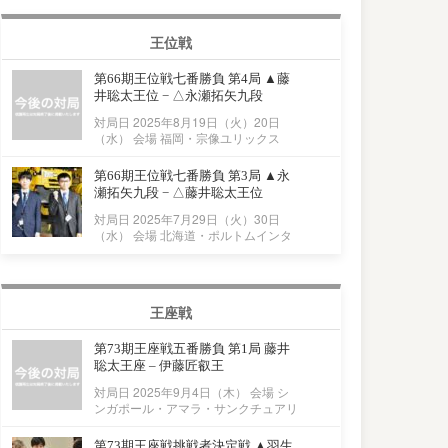
王位戦
第66期王位戦七番勝負 第4局 ▲藤
井聡太王位 − △永瀬拓矢九段
対局日 2025年8月19日（火）20日
（水） 会場 福岡・宗像ユリックス
第66期王位戦七番勝負 第3局 ▲永
瀬拓矢九段 − △藤井聡太王位
対局日 2025年7月29日（火）30日
（水） 会場 北海道・ポルトムインタ
王座戦
第73期王座戦五番勝負 第1局 藤井
聡太王座 – 伊藤匠叡王
対局日 2025年9月4日（木） 会場 シ
ンガポール・アマラ・サンクチュアリ
第73期王座戦挑戦者決定戦 ▲羽生