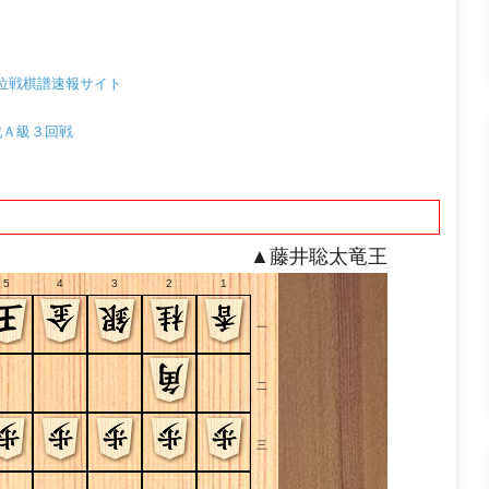
位戦棋譜速報サイト
順位戦Ａ級３回戦
▲藤井聡太竜王
5
4
3
2
1
一
二
三