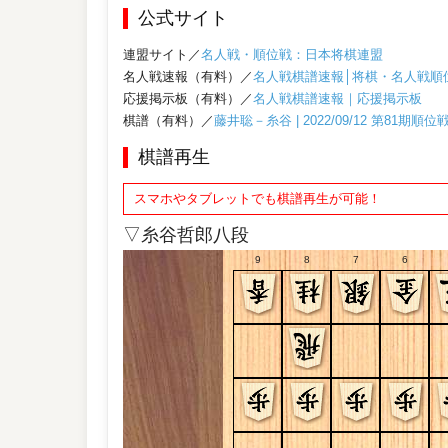
公式サイト
連盟サイト／
名人戦・順位戦：日本将棋連盟
名人戦速報（有料）／
名人戦棋譜速報│将棋・名人戦順
応援掲示板（有料）／
名人戦棋譜速報｜応援掲示板
棋譜（有料）／
藤井聡－糸谷 | 2022/09/12 第81期
棋譜再生
スマホやタブレットでも棋譜再生が可能！
▽糸谷哲郎八段
9
8
7
6