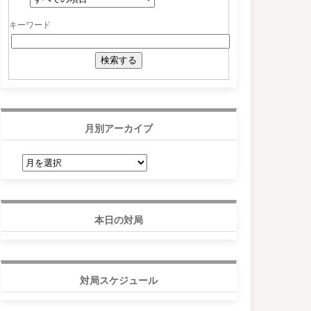
キーワード
月別アーカイブ
月
別
ア
ー
カ
イ
ブ
本日の対局
対局スケジュール