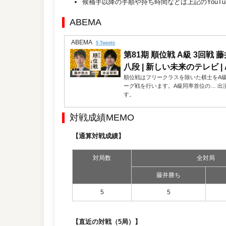
候補手以降の手順や持ち時間などは上記のYouT
ABEMA
ABEMA
5 Tweets
第81期 順位戦 A級 3回戦 
八段 | 新しい未来のテレビ | A.
順位戦はフリークラスを除いた棋士をA級
ーグ戦を行います。A級同率首位の… 出
す。
対戦成績MEMO
【通算対戦成績】
対局数
全対局
藤井勝ち
5
5
【直近の対戦（5局）】