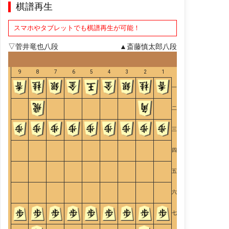
棋譜再生
スマホやタブレットでも棋譜再生が可能！
▽菅井竜也八段
▲斎藤慎太郎八段
9
8
7
6
5
4
3
2
1
一
二
三
四
五
六
七