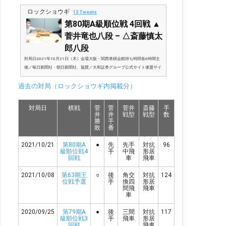
ロックショウギ
13 Tweets
第80期A級順位戦 4回戦 ▲
菅井竜也八段 – △斎藤慎太
郎八段
対局日2021年10月21日（木）会場大阪・関西将棋会館持ち時間各6時間主
催／毎日新聞社・朝日新聞社、協賛／大和証券グループ公式サイト連盟サイ
ト／名人戦・順位戦：日本将棋連盟名人戦速報（有料）／名人戦棋譜速報│
過去の対局（ロックショウギ内掲載分）
将棋・名人戦順位戦棋譜速報サイト応援掲示板（有料）／名人戦棋譜速報｜
応援掲示板棋譜（有料）／菅井－斎藤慎 | 2021/10/21 第80期順位戦Ａ級４
回戦棋譜再生スマホやタブレットでも棋譜再生が可能！★評価値推移グラフ
対局日
棋戦
菅
菅
菅井
斎藤
手
将棋ソフトは、2020年世界コンピュータ将棋オンライン大会で優勝した
井
井
戦型
戦型
数
「水匠2」の評価関数と探索を、...
勝
手
敗
番
2021/10/21
第80期A
●
先
先手
対抗
96
級順位戦4
手
中飛
形居
回戦
車
飛車
2021/10/08
第63期王
○
後
角交
対抗
124
位戦予選
手
換四
形居
間飛
飛車
車
2020/09/25
第79期A
●
後
三間
対抗
117
級順位戦3
手
飛車
形居
回戦
飛車