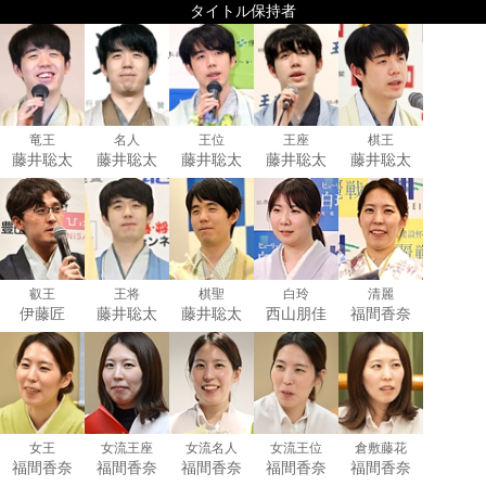
タイトル保持者
竜王
名人
王位
王座
棋王
藤井聡太
藤井聡太
藤井聡太
藤井聡太
藤井聡太
叡王
王将
棋聖
白玲
清麗
伊藤匠
藤井聡太
藤井聡太
西山朋佳
福間香奈
女王
女流王座
女流名人
女流王位
倉敷藤花
福間香奈
福間香奈
福間香奈
福間香奈
福間香奈