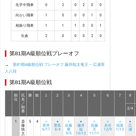
先手中飛車
0
2
0
2
0
0
向かい飛車
1
0
0
0
1
0
相振り飛車
1
1
1
0
0
1
矢倉
2
0
0
0
2
0
第81期A級順位戦プレーオフ
→
第81期A級順位戦 プレーオフ 藤井聡太竜王 – 広瀬章
人八段
第81期A級順位戦
順
氏
勝
敗
１
２
３
４
５
６
７
８
位
名
／
順
2/4
番
1
斎
5
4
○
●
○
●
○
○
○
●
藤
菅井
豊島
佐藤
藤井
佐藤
糸谷
稲葉
広
慎
6/17
8/4
康
聡
天
12/9
1/13
瀬
太
9/5
10/12
11/11