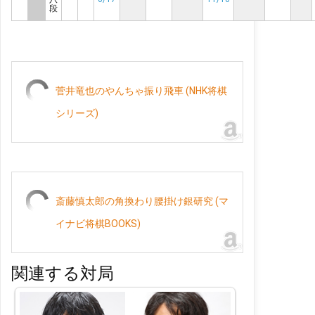
段
菅井竜也のやんちゃ振り飛車 (NHK将棋
シリーズ)
斎藤慎太郎の角換わり腰掛け銀研究 (マ
イナビ将棋BOOKS)
関連する対局