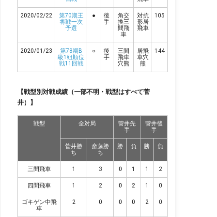
2020/02/22
第70期王
●
後
角交
対抗
105
将戦一次
手
換三
形居
予選
間飛
飛車
車
2020/01/23
第78期B
○
後
三間
居飛
144
級1組順位
手
飛車
車穴
戦11回戦
穴熊
熊
【戦型別対戦成績（一部不明・戦型はすべて菅
井）】
戦型
全対局
菅井先
菅井後
手
手
菅井勝
斎藤勝
勝
負
勝
負
ち
ち
三間飛車
1
3
0
1
1
2
四間飛車
1
2
0
2
1
0
ゴキゲン中飛
2
0
0
0
2
0
車