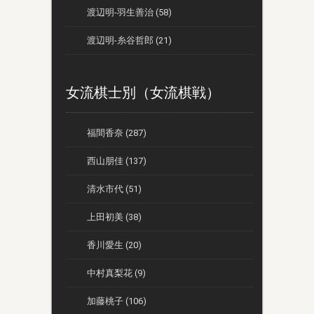
渡辺明-羽生善治 (58)
渡辺明-糸谷哲郎 (21)
女流棋士別（女流棋戦）
福間香奈 (287)
西山朋佳 (137)
清水市代 (51)
上田初美 (38)
香川愛生 (20)
中村真梨花 (9)
加藤桃子 (106)