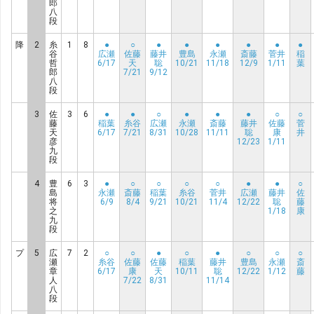
郎
八
段
降
2
糸
1
8
●
○
●
●
●
●
●
●
谷
広瀬
佐藤
藤井
豊島
永瀬
斎藤
菅井
稲
哲
6/17
天
聡
10/21
11/18
12/9
1/11
葉
郎
7/21
9/12
八
段
3
佐
3
6
●
●
○
●
●
●
○
○
藤
稲葉
糸谷
広瀬
永瀬
斎藤
藤井
佐藤
菅
天
6/17
7/21
8/31
10/28
11/11
聡
康
井
彦
12/23
1/11
九
段
4
豊
6
3
●
○
○
○
○
●
●
○
島
永瀬
斎藤
稲葉
糸谷
菅井
広瀬
藤井
佐
将
6/9
8/4
9/21
10/21
11/4
12/22
聡
藤
之
1/18
康
九
段
プ
5
広
7
2
○
○
●
○
●
○
○
○
瀬
糸谷
佐藤
佐藤
稲葉
藤井
豊島
永瀬
斎
章
6/17
康
天
10/11
聡
12/22
1/12
藤
人
7/22
8/31
11/14
八
段