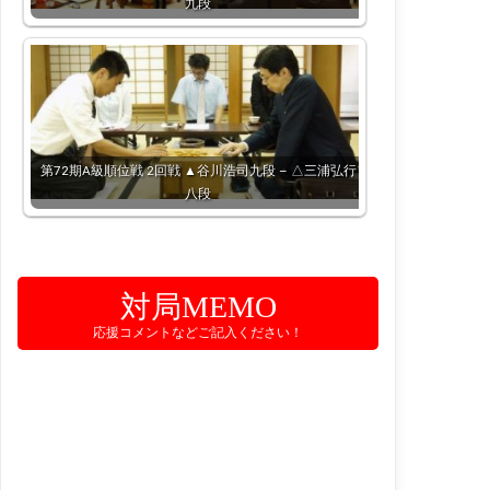
九段
第72期A級順位戦 2回戦 ▲谷川浩司九段 – △三浦弘行
八段
対局MEMO
応援コメントなどご記入ください！