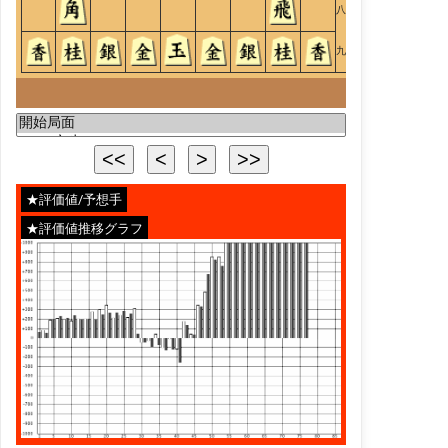
八
九
★評価値/予想手
★評価値推移グラフ