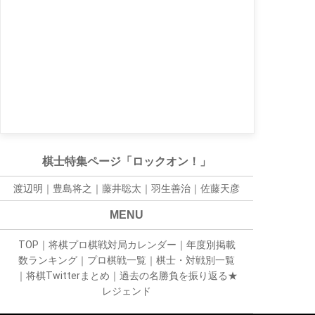
棋士特集ページ「ロックオン！」
渡辺明｜
豊島将之
｜
藤井聡太
｜
羽生善治
｜
佐藤天彦
MENU
TOP
｜
将棋プロ棋戦対局カレンダー
｜
年度別掲載
数ランキング
｜
プロ棋戦一覧
｜
棋士・対戦別一覧
｜
将棋Twitterまとめ
｜
過去の名勝負を振り返る★
レジェンド