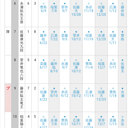
6
永
6
3
○
●
●
○
○
○
●
○
瀬
豊島
稲葉
菅井
佐藤
糸谷
佐藤
広瀬
藤
拓
6/9
7/8
9/7
天
11/18
康
1/12
井
矢
10/28
12/20
聡
王
座
降
7
佐
1
8
●
●
●
●
●
●
●
●
藤
藤井
広瀬
斎藤
菅井
稲葉
永瀬
佐藤
豊
康
聡
7/22
9/5
10/12
11/16
12/20
天
島
光
6/22
1/11
九
段
8
菅
5
4
●
○
○
○
●
○
○
●
井
斎藤
藤井
永瀬
佐藤
豊島
稲葉
糸谷
佐
竜
6/17
聡
9/7
康
11/4
12/7
1/11
藤
也
8/10
10/12
天
八
段
プ
9
藤
7
2
○
●
○
○
○
○
○
●
井
佐藤
菅井
糸谷
斎藤
広瀬
佐藤
豊島
永
聡
康
8/10
9/12
10/12
11/14
天
1/18
瀬
太
6/22
12/23
竜
王
10
稲
4
5
○
○
●
●
○
●
●
○
葉
佐藤
永瀬
豊島
広瀬
佐藤
菅井
斎藤
糸
陽
天
7/8
9/21
10/11
康
12/7
1/13
谷
八
6/17
11/16