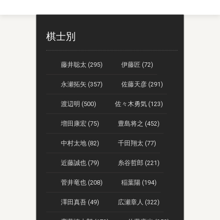
棋士別
藤井聡太 (295)
伊藤匠 (72)
永瀬拓矢 (357)
佐藤天彦 (291)
渡辺明 (500)
佐々木勇気 (123)
増田康宏 (75)
豊島将之 (452)
中村太地 (82)
千田翔太 (77)
近藤誠也 (79)
糸谷哲郎 (221)
菅井竜也 (208)
稲葉陽 (194)
澤田真吾 (49)
広瀬章人 (322)