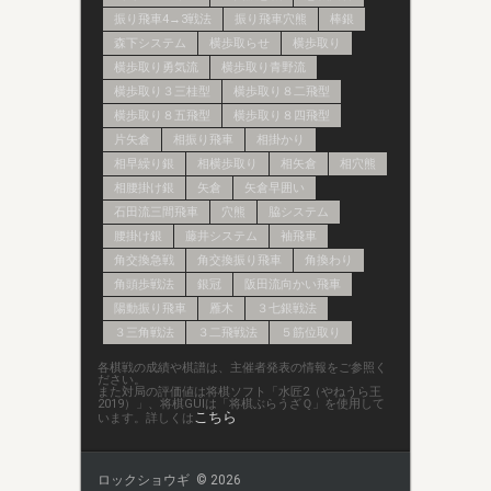
振り飛車4→3戦法
振り飛車穴熊
棒銀
森下システム
横歩取らせ
横歩取り
横歩取り勇気流
横歩取り青野流
横歩取り３三桂型
横歩取り８二飛型
横歩取り８五飛型
横歩取り８四飛型
片矢倉
相振り飛車
相掛かり
相早繰り銀
相横歩取り
相矢倉
相穴熊
相腰掛け銀
矢倉
矢倉早囲い
石田流三間飛車
穴熊
脇システム
腰掛け銀
藤井システム
袖飛車
角交換急戦
角交換振り飛車
角換わり
角頭歩戦法
銀冠
阪田流向かい飛車
陽動振り飛車
雁木
３七銀戦法
３三角戦法
３二飛戦法
５筋位取り
各棋戦の成績や棋譜は、主催者発表の情報をご参照く
ださい。
また対局の評価値は将棋ソフト「水匠2（やねうら王
2019）」、将棋GUIは「将棋ぶらうざＱ」を使用して
こちら
います。詳しくは
ロックショウギ © 2026