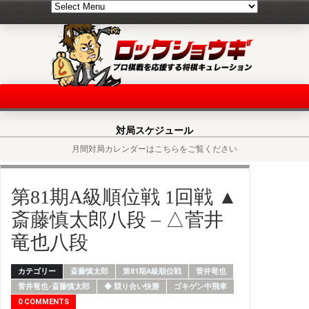
対局スケジュール
月間対局カレンダーはこちらをご覧ください
第81期A級順位戦 1回戦 ▲
斎藤慎太郎八段 – △菅井
竜也八段
カテゴリー
斎藤慎太郎
第81期A級順位戦
菅井竜也
菅井竜也-斎藤慎太郎
◆ 競り合い快勝
ゴキゲン中飛車
0 COMMENTS