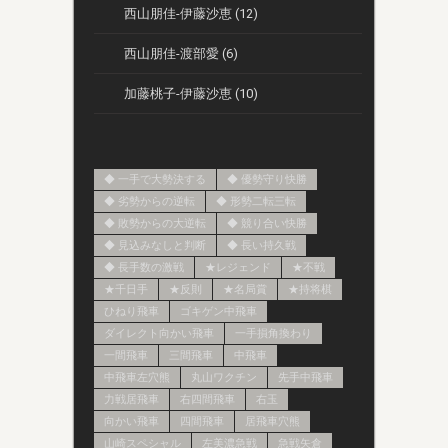
西山朋佳-伊藤沙恵 (12)
西山朋佳-渡部愛 (6)
加藤桃子-伊藤沙恵 (10)
◆ 一手で大勢決する
◆ 優勢守り快勝
◆ 劣勢からの逆転
◆ 形勢二転三転
◆ 敗勢からの大逆転
◆ 競り合い快勝
◆ 見込みなしと判断
◆ 長い持久戦
◆ 長手数の激戦
★レジェンド
★不戦
★千日手
★反則
★名局賞
★持将棋
ひねり飛車
ゴキゲン中飛車
ダイレクト向かい飛車
一手損角換わり
一間飛車
三間飛車
中飛車
中飛車左穴熊
丸山ワクチン
先手中飛車
力戦居飛車
右四間飛車
右玉
向かい飛車
四間飛車
居飛車穴熊
山崎スペシャル
左美濃急戦
急戦矢倉