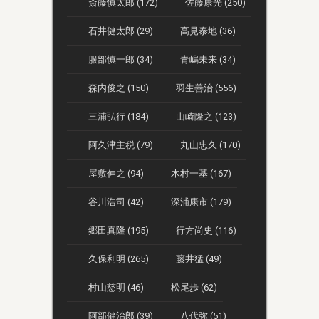
斎藤慎太郎 (172)
佐藤康光 (250)
石井健太郎 (29)
高見泰地 (36)
服部慎一郎 (34)
青嶋未来 (34)
森内俊之 (150)
羽生善治 (556)
三浦弘行 (184)
山崎隆之 (123)
阿久津主税 (79)
丸山忠久 (170)
屋敷伸之 (94)
木村一基 (167)
谷川浩司 (42)
深浦康市 (179)
郷田真隆 (195)
行方尚史 (116)
久保利明 (265)
藤井猛 (49)
村山慈明 (46)
松尾歩 (62)
阿部健治郎 (39)
八代弥 (51)