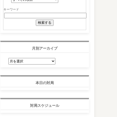
キーワード
月別アーカイブ
月
別
ア
ー
カ
イ
ブ
本日の対局
対局スケジュール