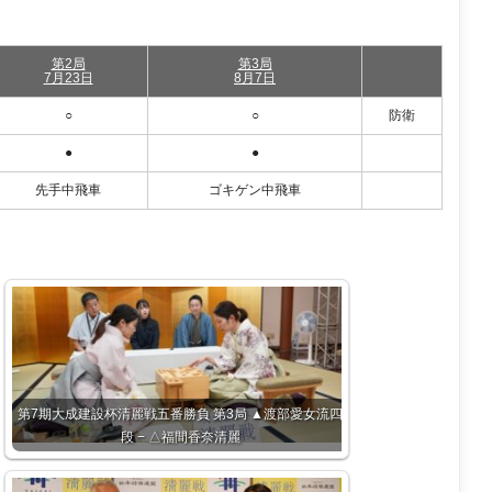
第2局
第3局
7月23日
8月7日
○
○
防衛
●
●
先手中飛車
ゴキゲン中飛車
第7期大成建設杯清麗戦五番勝負 第3局 ▲渡部愛女流四
段 − △福間香奈清麗