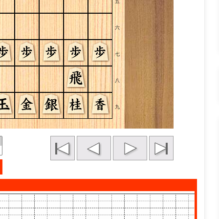
五
六
七
八
九