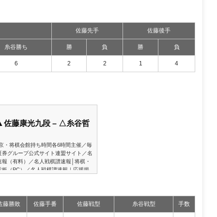
佐藤先手
佐藤後手
糸谷勝ち
勝
負
勝
負
6
2
2
1
4
 ▲佐藤康光九段 – △糸谷哲
場東京・将棋会館持ち時間各6時間主催／毎
証券グループ公式サイト連盟サイト／名
速報（有料）／名人戦棋譜速報│将棋・
示板（PC）／名人戦棋譜速報｜応援掲
9/11/22 第78期順位戦Ａ級５回戦棋譜
生が可能！★評価値推移グラフ将棋ソフ
で優勝した「平成将棋合戦ぽんぽこ」の
佐藤勝敗
佐藤手番
佐藤戦型
糸谷戦型
手数