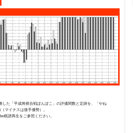
勝した「平成将棋合戦ぽんぽこ」の評価関数と定跡を、「やね
値（マイナスは後手優勢）。
ube棋譜再生をご参照ください。