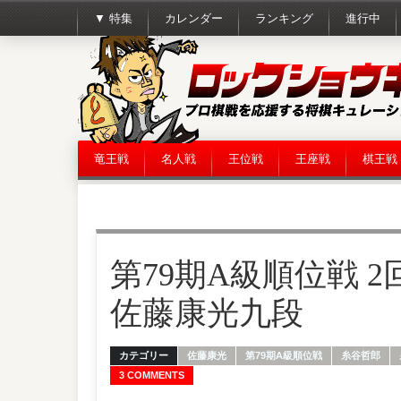
▼ 特集
カレンダー
ランキング
進行中
竜王戦
名人戦
王位戦
王座戦
棋王戦
第79期A級順位戦 2
佐藤康光九段
カテゴリー
佐藤康光
第79期A級順位戦
糸谷哲郎
3 COMMENTS