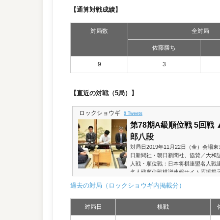
【通算対戦成績】
対局数
全対局
佐藤勝ち
9
3
【直近の対戦（5局）】
ロックショウギ
9 Tweets
第78期A級順位戦 5回戦
郎八段
対局日2019年11月22日（金）会
日新聞社・朝日新聞社、協賛／大和
人戦・順位戦：日本将棋連盟名人戦
名人戦順位戦棋譜速報サイト応援掲
示板棋譜（PC）／佐藤康－糸谷 | 201
過去の対局（ロックショウギ内掲載分）
再生スマホやタブレットでも棋譜再
トは、第5回将棋電王トーナメント
評価関数と定跡を、「やねう...
対局日
棋戦