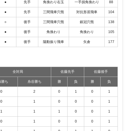
●
先手
角換わり右玉
一手損角換わり
88
●
先手
三間飛車穴熊
対抗形居飛車
104
○
後手
三間飛車穴熊
銀冠穴熊
138
●
後手
角換わり
角換わり
105
●
後手
陽動振り飛車
矢倉
177
全対局
佐藤先手
佐藤後手
藤勝ち
糸谷勝ち
勝
負
勝
負
0
2
0
1
0
1
0
1
0
0
0
1
1
1
1
0
0
1
0
1
0
0
0
1