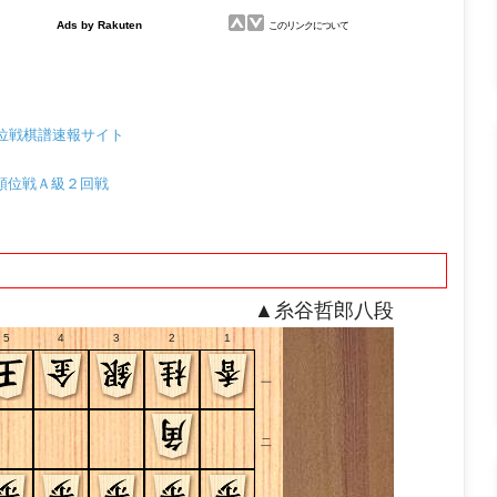
位戦棋譜速報サイト
79期順位戦Ａ級２回戦
▲糸谷哲郎八段
5
4
3
2
1
一
二