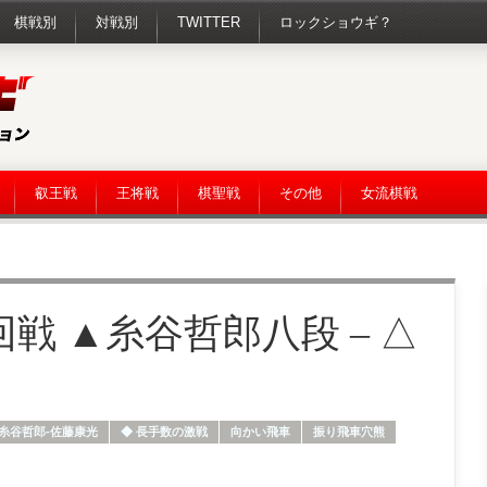
棋戦別
対戦別
TWITTER
ロックショウギ？
叡王戦
王将戦
棋聖戦
その他
女流棋戦
回戦 ▲糸谷哲郎八段 – △
糸谷哲郎-佐藤康光
◆ 長手数の激戦
向かい飛車
振り飛車穴熊