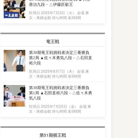
善治九段 − △伊藤匠叡王
対局日 2025年7月3日（火） 会場 東
京・将棋会館 持ち時間 各5時間
竜王戦
第38期竜王戦挑戦者決定三番勝負
第2局 ▲佐々木勇気八段 – △石田直
裕六段
対局日 2025年8月7日（木） 会場 東
京・将棋会館 持ち時間 各5時間
第38期竜王戦挑戦者決定三番勝負
第1局 ▲石田直裕六段 – △佐々木勇
気八段
対局日 2025年7月25日（金） 会場 東
京・将棋会館 持ち時間 各5時間
第51期棋王戦