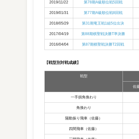
2019/11/22
第78期A級順位戦5回戦
2019/01/31
第77期A級順位戦8回戦
2018/05/29
第31期竜王戦1組5位出決
2017/04/19
第88期棋聖戦決勝T準決勝
2016/04/04
第87期棋聖戦決勝T2回戦
【戦型別対戦成績】
戦型
佐
一手損角換わり
角換わり
陽動振り飛車（佐藤）
四間飛車（佐藤）