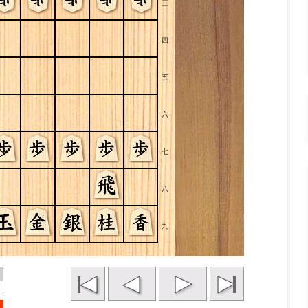
三
四
五
六
七
八
九