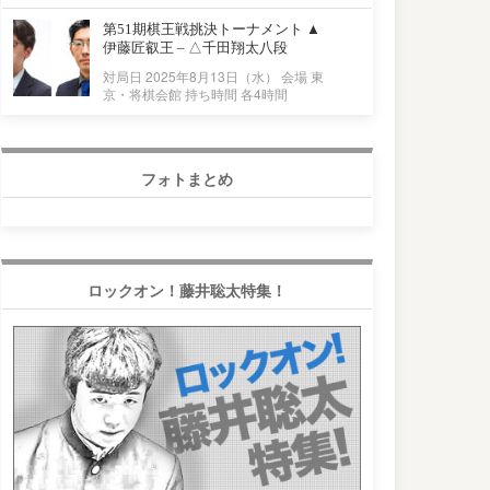
第51期棋王戦挑決トーナメント ▲
伊藤匠叡王 – △千田翔太八段
対局日 2025年8月13日（水） 会場 東
京・将棋会館 持ち時間 各4時間
フォトまとめ
ロックオン！藤井聡太特集！