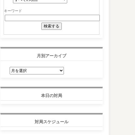
キーワード
月別アーカイブ
月
別
ア
ー
カ
イ
ブ
本日の対局
対局スケジュール