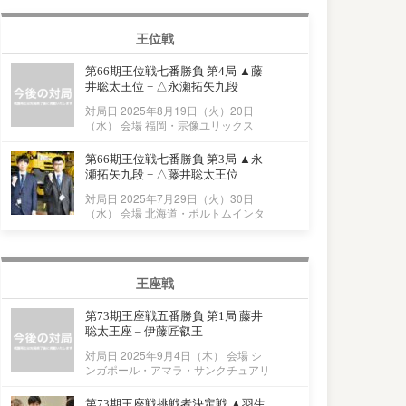
王位戦
第66期王位戦七番勝負 第4局 ▲藤
井聡太王位 − △永瀬拓矢九段
対局日 2025年8月19日（火）20日
（水） 会場 福岡・宗像ユリックス
第66期王位戦七番勝負 第3局 ▲永
瀬拓矢九段 − △藤井聡太王位
対局日 2025年7月29日（火）30日
（水） 会場 北海道・ポルトムインタ
王座戦
第73期王座戦五番勝負 第1局 藤井
聡太王座 – 伊藤匠叡王
対局日 2025年9月4日（木） 会場 シ
ンガポール・アマラ・サンクチュアリ
第73期王座戦挑戦者決定戦 ▲羽生