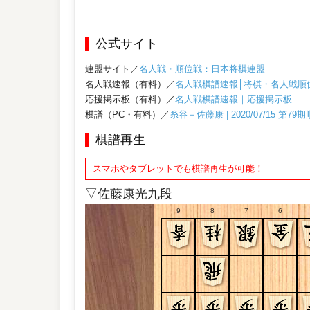
公式サイト
連盟サイト／
名人戦・順位戦：日本将棋連盟
名人戦速報（有料）／
名人戦棋譜速報│将棋・名人戦順
応援掲示板（有料）／
名人戦棋譜速報｜応援掲示板
棋譜（PC・有料）／
糸谷－佐藤康 | 2020/07/15 第
棋譜再生
スマホやタブレットでも棋譜再生が可能！
▽佐藤康光九段
9
8
7
6