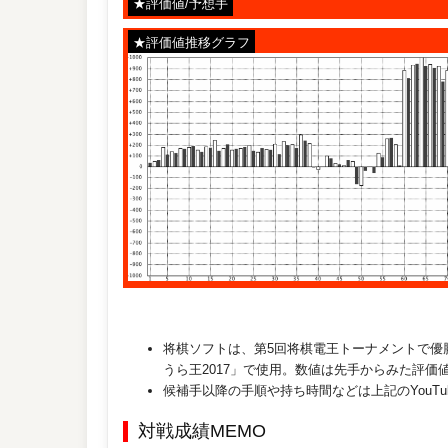
★評価値/予想手
★評価値推移グラフ
将棋ソフトは、第5回将棋電王トーナメントで優
うら王2017」で使用。数値は先手からみた評価
候補手以降の手順や持ち時間などは上記のYouT
対戦成績MEMO