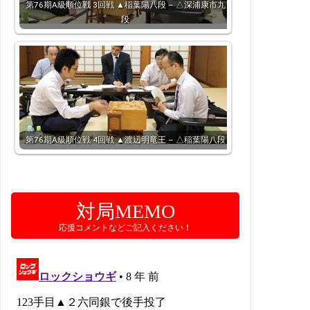
第76期A級順位戦 3回戦 ▲稲葉陽八段 – △深浦康市九
段
第76期A級順位戦 4回戦 ▲渡辺明竜王 – △稲葉陽八段
対局MEMO
応援コメントなどご記入ください！