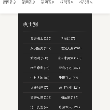
福間香奈
福間香奈
福間香奈
福間香奈
福間香奈
棋士別
藤井聡太 (295)
伊藤匠 (72)
永瀬拓矢 (357)
佐藤天彦 (291)
渡辺明 (500)
佐々木勇気 (123)
増田康宏 (75)
豊島将之 (452)
中村太地 (82)
千田翔太 (77)
近藤誠也 (79)
糸谷哲郎 (221)
菅井竜也 (208)
稲葉陽 (194)
澤田真吾 (49)
広瀬章人 (322)