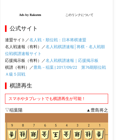
公式サイト
連盟サイト／
名人戦・順位戦：日本将棋連盟
名人戦速報（有料）／
名人戦棋譜速報│将棋・名人戦順
位戦棋譜速報サイト
応援掲示板（有料）／
名人戦棋譜速報｜応援掲示板
棋譜（有料）／
豊島－稲葉 | 2017/09/22 第76期順位戦
Ａ級５回戦
棋譜再生
スマホやタブレットでも棋譜再生が可能！
▽稲葉陽
▲豊島将之
9
8
7
6
5
4
3
2
1
一