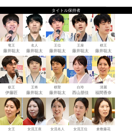
タイトル保持者
竜王
名人
王位
王座
棋王
藤井聡太
藤井聡太
藤井聡太
藤井聡太
藤井聡太
叡王
王将
棋聖
白玲
清麗
伊藤匠
藤井聡太
藤井聡太
西山朋佳
福間香奈
女王
女流王座
女流名人
女流王位
倉敷藤花