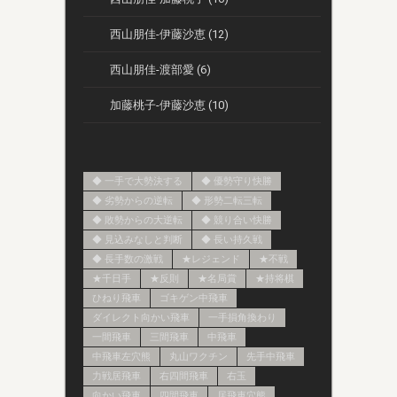
西山朋佳-伊藤沙恵 (12)
西山朋佳-渡部愛 (6)
加藤桃子-伊藤沙恵 (10)
◆ 一手で大勢決する
◆ 優勢守り快勝
◆ 劣勢からの逆転
◆ 形勢二転三転
◆ 敗勢からの大逆転
◆ 競り合い快勝
◆ 見込みなしと判断
◆ 長い持久戦
◆ 長手数の激戦
★レジェンド
★不戦
★千日手
★反則
★名局賞
★持将棋
ひねり飛車
ゴキゲン中飛車
ダイレクト向かい飛車
一手損角換わり
一間飛車
三間飛車
中飛車
中飛車左穴熊
丸山ワクチン
先手中飛車
力戦居飛車
右四間飛車
右玉
向かい飛車
四間飛車
居飛車穴熊