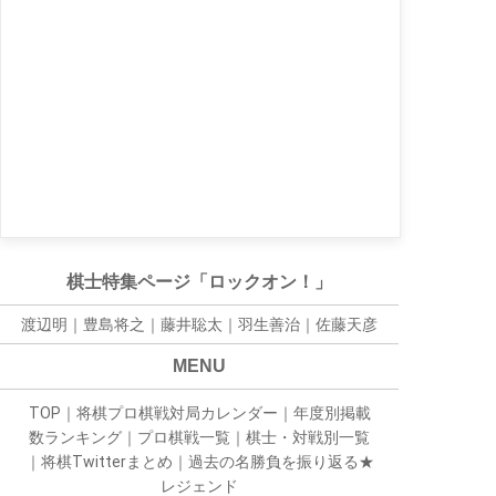
棋士特集ページ「ロックオン！」
渡辺明｜
豊島将之
｜
藤井聡太
｜
羽生善治
｜
佐藤天彦
MENU
TOP
｜
将棋プロ棋戦対局カレンダー
｜
年度別掲載
数ランキング
｜
プロ棋戦一覧
｜
棋士・対戦別一覧
｜
将棋Twitterまとめ
｜
過去の名勝負を振り返る★
レジェンド