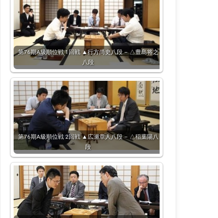
第76期A級順位戦 1回戦 ▲行方尚史八段 – △豊島将之
八段
第76期A級順位戦 2回戦 ▲広瀬章人八段 – △稲葉陽八
段