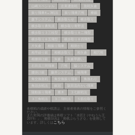
山崎スペシャル
左美濃急戦
急戦矢倉
振り飛車4→3戦法
振り飛車穴熊
棒銀
森下システム
横歩取らせ
横歩取り
横歩取り勇気流
横歩取り青野流
横歩取り３三桂型
横歩取り８二飛型
横歩取り８五飛型
横歩取り８四飛型
片矢倉
相振り飛車
相掛かり
相早繰り銀
相横歩取り
相矢倉
相穴熊
相腰掛け銀
矢倉
矢倉早囲い
石田流三間飛車
穴熊
脇システム
腰掛け銀
藤井システム
袖飛車
角交換急戦
角交換振り飛車
角換わり
角頭歩戦法
銀冠
阪田流向かい飛車
陽動振り飛車
雁木
３七銀戦法
３三角戦法
３二飛戦法
５筋位取り
各棋戦の成績や棋譜は、主催者発表の情報をご参照く
ださい。
また対局の評価値は将棋ソフト「水匠2（やねうら王
2019）」、将棋GUIは「将棋ぶらうざＱ」を使用して
こちら
います。詳しくは