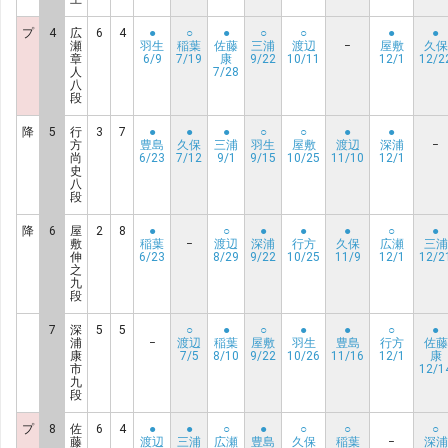
プ
4
広
6
4
●
○
●
○
○
●
●
瀬
羽生
稲葉
佐藤
三浦
渡辺
−
屋敷
久保
章
6/9
7/19
康
9/22
10/11
12/1
12/2
人
7/28
八
段
降
5
行
3
7
●
●
●
○
○
●
●
方
豊島
久保
三浦
羽生
屋敷
渡辺
深浦
−
尚
6/23
7/12
9/1
9/15
10/25
11/10
12/1
史
八
段
降
6
屋
2
8
●
○
●
●
●
○
●
敷
稲葉
−
渡辺
深浦
行方
久保
広瀬
三浦
伸
6/23
8/29
9/22
10/25
11/9
12/1
12/2
之
九
段
7
深
5
5
○
●
○
●
●
○
●
浦
−
渡辺
稲葉
屋敷
羽生
豊島
行方
佐藤
康
7/5
8/10
9/22
10/26
11/16
12/1
康
市
12/1
九
段
プ
8
佐
6
4
●
●
○
●
○
○
○
藤
渡辺
三浦
広瀬
豊島
久保
稲葉
−
深浦