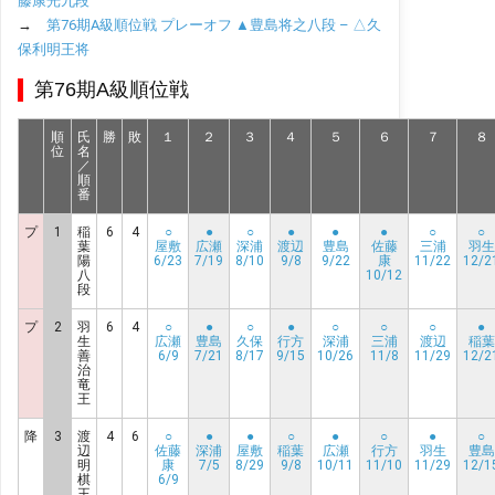
藤康光九段
→
第76期A級順位戦 プレーオフ ▲豊島将之八段 – △久
保利明王将
第76期A級順位戦
順
氏
勝
敗
１
２
３
４
５
６
７
８
位
名
／
順
番
プ
1
稲
6
4
○
●
○
●
●
●
○
○
葉
屋敷
広瀬
深浦
渡辺
豊島
佐藤
三浦
羽生
陽
6/23
7/19
8/10
9/8
9/22
康
11/22
12/2
八
10/12
段
プ
2
羽
6
4
○
●
○
●
○
○
○
●
生
広瀬
豊島
久保
行方
深浦
三浦
渡辺
稲葉
善
6/9
7/21
8/17
9/15
10/26
11/8
11/29
12/2
治
竜
王
降
3
渡
4
6
○
●
●
○
●
○
●
○
辺
佐藤
深浦
屋敷
稲葉
広瀬
行方
羽生
豊島
明
康
7/5
8/29
9/8
10/11
11/10
11/29
12/1
棋
6/9
王