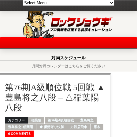
対局スケジュール
月間対局カレンダーはこちらをご覧ください
第76期A級順位戦 5回戦 ▲
豊島将之八段 – △稲葉陽
八段
カテゴリー
稲葉陽
第76期A級順位戦
豊島将之
豊島将之-稲葉陽
◆ 優勢守り快勝
力戦居飛車
雁木
6 COMMENTS