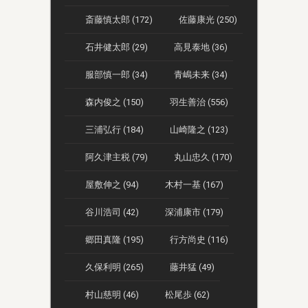
斎藤慎太郎 (172)
佐藤康光 (250)
石井健太郎 (29)
高見泰地 (36)
服部慎一郎 (34)
青嶋未来 (34)
森内俊之 (150)
羽生善治 (556)
三浦弘行 (184)
山崎隆之 (123)
阿久津主税 (79)
丸山忠久 (170)
屋敷伸之 (94)
木村一基 (167)
谷川浩司 (42)
深浦康市 (179)
郷田真隆 (195)
行方尚史 (116)
久保利明 (265)
藤井猛 (49)
村山慈明 (46)
松尾歩 (62)