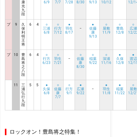
康
6/9
7/7
7/28
8/30
9/13
10/12
12/1
光
九
段
プ
9
久
6
4
○
○
●
●
○
○
○
保
三浦
行方
羽生
−
佐藤
屋敷
豊島
広瀬
利
6/8
7/12
8/17
康
11/9
12/8
12/2
明
9/13
王
将
プ
10
豊
6
4
○
○
○
○
○
●
●
島
行方
羽生
−
佐藤
稲葉
深浦
久保
渡辺
将
6/23
7/21
康
9/22
11/16
12/8
12/1
之
8/30
八
段
11
三
5
5
●
○
○
●
●
●
○
浦
久保
佐藤
行方
広瀬
−
羽生
稲葉
屋敷
弘
6/8
康
9/1
9/22
11/8
11/22
12/2
行
7/7
九
段
ロックオン！豊島将之特集！