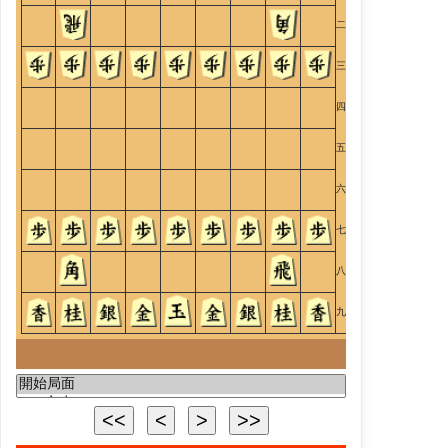
二
三
四
五
六
七
八
九