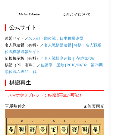
公式サイト
連盟サイト／
名人戦・順位戦：日本将棋連盟
名人戦速報（有料）／
名人戦棋譜速報│将棋・名人戦順
位戦棋譜速報サイト
応援掲示板（有料）／
名人戦棋譜速報｜応援掲示板
棋譜（PC・有料）／
佐藤康－屋敷 | 2018/03/02 第76期
順位戦Ａ級11回戦
棋譜再生
スマホやタブレットでも棋譜再生が可能！
▽屋敷伸之
▲佐藤康光
9
8
7
6
5
4
3
2
1
一