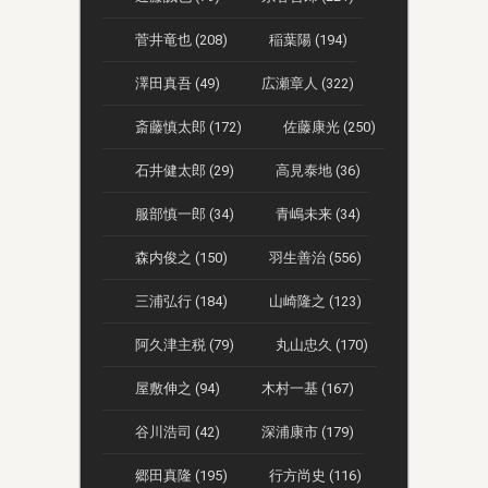
菅井竜也 (208)
稲葉陽 (194)
澤田真吾 (49)
広瀬章人 (322)
斎藤慎太郎 (172)
佐藤康光 (250)
石井健太郎 (29)
高見泰地 (36)
服部慎一郎 (34)
青嶋未来 (34)
森内俊之 (150)
羽生善治 (556)
三浦弘行 (184)
山崎隆之 (123)
阿久津主税 (79)
丸山忠久 (170)
屋敷伸之 (94)
木村一基 (167)
谷川浩司 (42)
深浦康市 (179)
郷田真隆 (195)
行方尚史 (116)