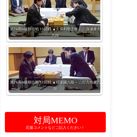
第76期A級順位戦 11回戦 ▲久保利明王将 – △深浦康市
九段
第76期A級順位戦 11回戦 ▲稲葉陽八段 – △行方尚史八
段
対局MEMO
応援コメントなどご記入ください！