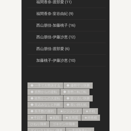
福間香奈-渡部愛 (11)
福間香奈-室谷由紀 (9)
西山朋佳-加藤桃子 (16)
西山朋佳-伊藤沙恵 (12)
西山朋佳-渡部愛 (6)
加藤桃子-伊藤沙恵 (10)
◆ 一手で大勢決する
◆ 優勢守り快勝
◆ 劣勢からの逆転
◆ 形勢二転三転
◆ 敗勢からの大逆転
◆ 競り合い快勝
◆ 見込みなしと判断
◆ 長い持久戦
◆ 長手数の激戦
★レジェンド
★不戦
★千日手
★反則
★名局賞
★持将棋
ひねり飛車
ゴキゲン中飛車
ダイレクト向かい飛車
一手損角換わり