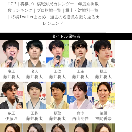
TOP
｜
将棋プロ棋戦対局カレンダー
｜
年度別掲載
数ランキング
｜
プロ棋戦一覧
｜
棋士・対戦別一覧
｜
将棋Twitterまとめ
｜
過去の名勝負を振り返る★
レジェンド
タイトル保持者
竜王
名人
王位
王座
棋王
藤井聡太
藤井聡太
藤井聡太
藤井聡太
藤井聡太
叡王
王将
棋聖
白玲
清麗
伊藤匠
藤井聡太
藤井聡太
西山朋佳
福間香奈