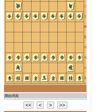
二
三
四
五
六
七
八
九