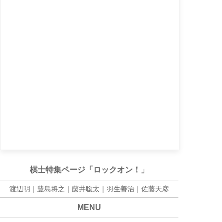
棋士特集ページ「ロックオン！」
渡辺明｜
豊島将之
｜
藤井聡太
｜
羽生善治
｜
佐藤天彦
MENU