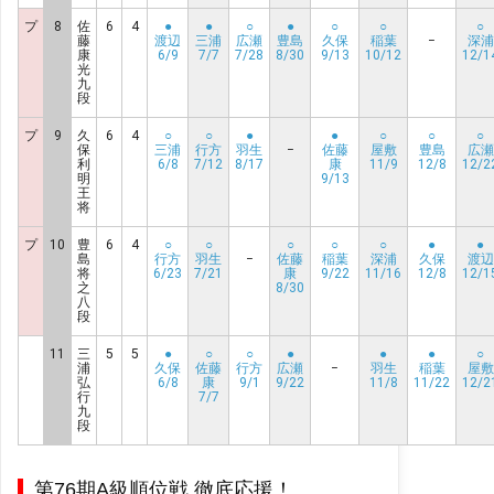
プ
8
佐
6
4
●
●
○
●
○
○
○
藤
渡辺
三浦
広瀬
豊島
久保
稲葉
−
深浦
康
6/9
7/7
7/28
8/30
9/13
10/12
12/1
光
九
段
プ
9
久
6
4
○
○
●
●
○
○
○
保
三浦
行方
羽生
−
佐藤
屋敷
豊島
広瀬
利
6/8
7/12
8/17
康
11/9
12/8
12/2
明
9/13
王
将
プ
10
豊
6
4
○
○
○
○
○
●
●
島
行方
羽生
−
佐藤
稲葉
深浦
久保
渡辺
将
6/23
7/21
康
9/22
11/16
12/8
12/1
之
8/30
八
段
11
三
5
5
●
○
○
●
●
●
○
浦
久保
佐藤
行方
広瀬
−
羽生
稲葉
屋敷
弘
6/8
康
9/1
9/22
11/8
11/22
12/2
行
7/7
九
段
第76期A級順位戦 徹底応援！