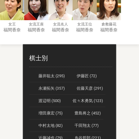
女王
女流王座
女流名人
女流王位
倉敷藤花
福間香奈
福間香奈
福間香奈
福間香奈
福間香奈
棋士別
藤井聡太 (295)
伊藤匠 (72)
永瀬拓矢 (357)
佐藤天彦 (291)
渡辺明 (500)
佐々木勇気 (123)
増田康宏 (75)
豊島将之 (452)
中村太地 (82)
千田翔太 (77)
近藤誠也 (79)
糸谷哲郎 (221)