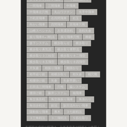
一間飛車
三間飛車
中飛車
中飛車左穴熊
丸山ワクチン
先手中飛車
力戦居飛車
右四間飛車
右玉
向かい飛車
四間飛車
居飛車穴熊
山崎スペシャル
左美濃急戦
急戦矢倉
振り飛車4→3戦法
振り飛車穴熊
棒銀
森下システム
横歩取らせ
横歩取り
横歩取り勇気流
横歩取り青野流
横歩取り３三桂型
横歩取り８二飛型
横歩取り８五飛型
横歩取り８四飛型
片矢倉
相振り飛車
相掛かり
相早繰り銀
相横歩取り
相矢倉
相穴熊
相腰掛け銀
矢倉
矢倉早囲い
石田流三間飛車
穴熊
脇システム
腰掛け銀
藤井システム
袖飛車
角交換急戦
角交換振り飛車
角換わり
角頭歩戦法
銀冠
阪田流向かい飛車
陽動振り飛車
雁木
３七銀戦法
３三角戦法
３二飛戦法
５筋位取り