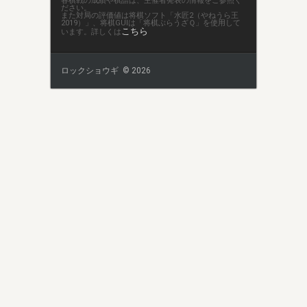
各棋戦の成績や棋譜は、主催者発表の情報をご参照く
ださい。
また対局の評価値は将棋ソフト「水匠2（やねうら王
2019）」、将棋GUIは「将棋ぶらうざＱ」を使用して
こちら
います。詳しくは
ロックショウギ © 2026