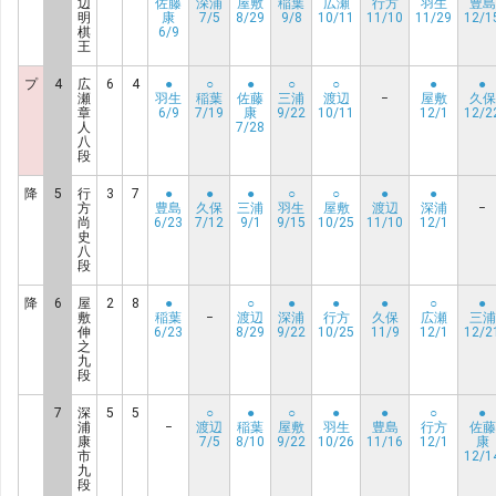
辺
佐藤
深浦
屋敷
稲葉
広瀬
行方
羽生
豊島
明
康
7/5
8/29
9/8
10/11
11/10
11/29
12/1
棋
6/9
王
プ
4
広
6
4
●
○
●
○
○
●
●
瀬
羽生
稲葉
佐藤
三浦
渡辺
−
屋敷
久保
章
6/9
7/19
康
9/22
10/11
12/1
12/2
人
7/28
八
段
降
5
行
3
7
●
●
●
○
○
●
●
方
豊島
久保
三浦
羽生
屋敷
渡辺
深浦
−
尚
6/23
7/12
9/1
9/15
10/25
11/10
12/1
史
八
段
降
6
屋
2
8
●
○
●
●
●
○
●
敷
稲葉
−
渡辺
深浦
行方
久保
広瀬
三浦
伸
6/23
8/29
9/22
10/25
11/9
12/1
12/2
之
九
段
7
深
5
5
○
●
○
●
●
○
●
浦
−
渡辺
稲葉
屋敷
羽生
豊島
行方
佐藤
康
7/5
8/10
9/22
10/26
11/16
12/1
康
市
12/1
九
段