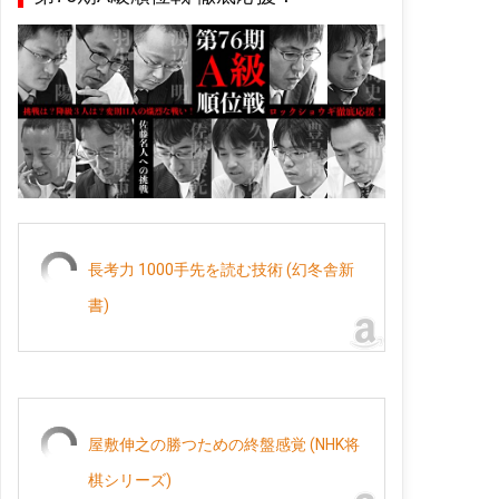
長考力 1000手先を読む技術 (幻冬舎新
書)
屋敷伸之の勝つための終盤感覚 (NHK将
棋シリーズ)