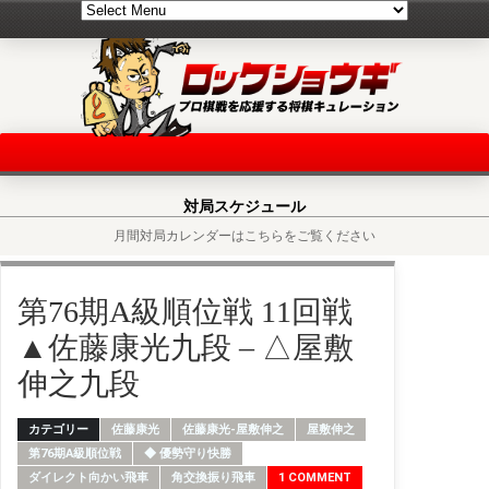
対局スケジュール
月間対局カレンダーはこちらをご覧ください
第76期A級順位戦 11回戦
▲佐藤康光九段 – △屋敷
伸之九段
カテゴリー
佐藤康光
佐藤康光-屋敷伸之
屋敷伸之
第76期A級順位戦
◆ 優勢守り快勝
ダイレクト向かい飛車
角交換振り飛車
1 COMMENT