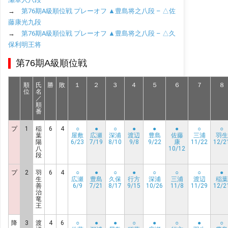
→
第76期A級順位戦 プレーオフ ▲豊島将之八段 – △佐
藤康光九段
→
第76期A級順位戦 プレーオフ ▲豊島将之八段 – △久
保利明王将
第76期A級順位戦
順
氏
勝
敗
１
２
３
４
５
６
７
８
位
名
／
順
番
プ
1
稲
6
4
○
●
○
●
●
●
○
○
葉
屋敷
広瀬
深浦
渡辺
豊島
佐藤
三浦
羽生
陽
6/23
7/19
8/10
9/8
9/22
康
11/22
12/2
八
10/12
段
プ
2
羽
6
4
○
●
○
●
○
○
○
●
生
広瀬
豊島
久保
行方
深浦
三浦
渡辺
稲葉
善
6/9
7/21
8/17
9/15
10/26
11/8
11/29
12/2
治
竜
王
降
3
渡
4
6
○
●
●
○
●
○
●
○