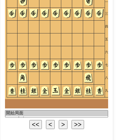
二
三
四
五
六
七
八
九