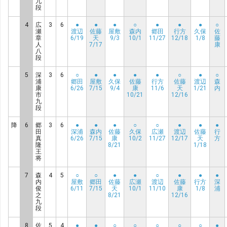
九
段
4
広
3
6
●
●
●
○
●
●
●
○
瀬
渡辺
佐藤
屋敷
森内
郷田
行方
久保
佐
章
6/19
天
9/3
10/1
11/27
12/18
1/8
藤
人
7/17
康
八
段
5
深
3
6
○
●
●
●
●
○
●
○
浦
郷田
屋敷
久保
佐藤
行方
佐藤
渡辺
森
康
6/26
7/15
9/4
康
11/6
天
1/21
内
市
10/21
12/16
九
段
降
6
郷
3
6
●
●
●
○
○
●
●
●
田
深浦
森内
佐藤
久保
広瀬
渡辺
佐藤
行
真
6/26
7/15
康
10/2
11/27
12/17
天
方
隆
8/21
1/18
王
将
7
森
4
5
○
○
●
●
○
●
●
●
内
屋敷
郷田
佐藤
広瀬
渡辺
佐藤
行方
深
俊
6/11
7/15
天
10/1
11/10
康
1/8
浦
之
8/21
12/16
九
段
8
佐
5
4
●
●
○
○
○
○
○
●