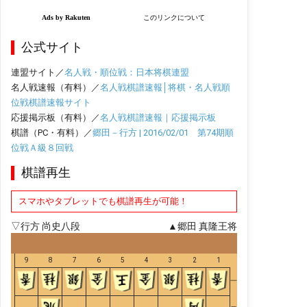
公式サイト
連盟サイト／
名人戦・順位戦：日本将棋連盟
名人戦速報（有料）／
名人戦棋譜速報│将棋・名人戦順
位戦棋譜速報サイト
応援掲示板（有料）／
名人戦棋譜速報｜応援掲示板
棋譜（PC・有料）／
郷田－行方 | 2016/02/01 第74期順
位戦Ａ級８回戦
棋譜再生
スマホやタブレットでも棋譜再生が可能！
▽行方 尚史八段
▲郷田 真隆王将
9
8
7
6
5
4
3
2
1
一