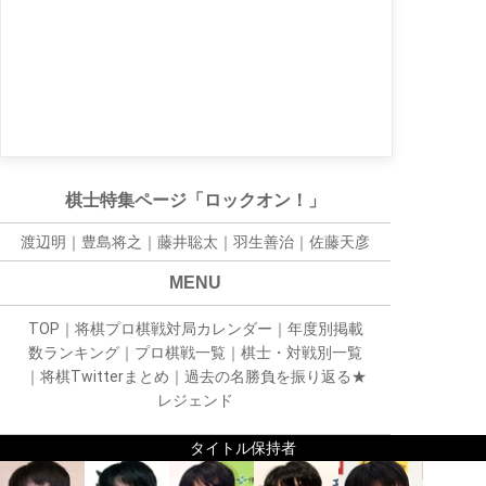
棋士特集ページ「ロックオン！」
渡辺明｜
豊島将之
｜
藤井聡太
｜
羽生善治
｜
佐藤天彦
MENU
TOP
｜
将棋プロ棋戦対局カレンダー
｜
年度別掲載
数ランキング
｜
プロ棋戦一覧
｜
棋士・対戦別一覧
｜
将棋Twitterまとめ
｜
過去の名勝負を振り返る★
レジェンド
タイトル保持者