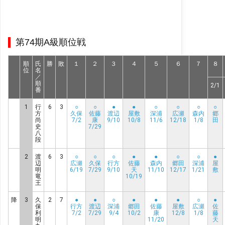
第74期A級順位戦
順
氏
勝
敗
１
２
３
４
５
６
７
８
位
名
／
順
2/1
番
1
行
6
3
○
○
●
●
○
○
○
○
方
久保
佐藤
渡辺
屋敷
深浦
広瀬
森内
郷
尚
7/2
康
9/10
10/8
11/6
12/18
1/8
田
史
7/29
八
段
2
渡
6
3
○
○
○
●
●
○
○
●
辺
広瀬
久保
行方
佐藤
森内
郷田
深浦
屋
明
6/19
7/29
9/10
天
11/10
12/17
1/21
敷
竜
10/19
王
降
3
久
2
7
●
●
○
●
●
●
○
●
保
行方
渡辺
深浦
郷田
佐藤
屋敷
広瀬
佐
利
7/2
7/29
9/4
10/2
康
12/8
1/8
藤
明
11/20
天