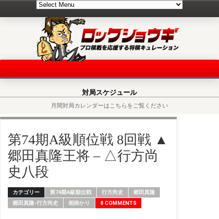
対局スケジュール
月間対局カレンダーはこちらをご覧ください
第74期A級順位戦 8回戦 ▲
郷田真隆王将 – △行方尚
史八段
カテゴリー
第74期A級順位戦
行方尚史
郷田真隆
郷田真隆-行方尚史
相掛かり
8 COMMENTS