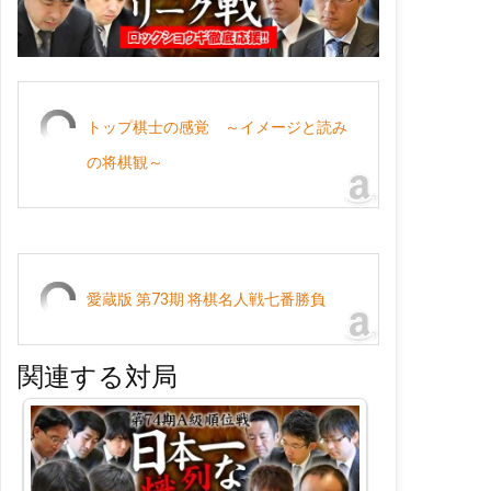
トップ棋士の感覚 ～イメージと読み
の将棋観～
愛蔵版 第73期 将棋名人戦七番勝負
関連する対局