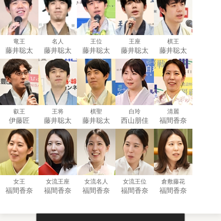
竜王
名人
王位
王座
棋王
藤井聡太
藤井聡太
藤井聡太
藤井聡太
藤井聡太
叡王
王将
棋聖
白玲
清麗
伊藤匠
藤井聡太
藤井聡太
西山朋佳
福間香奈
女王
女流王座
女流名人
女流王位
倉敷藤花
福間香奈
福間香奈
福間香奈
福間香奈
福間香奈