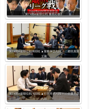
第74期A級順位戦 徹底応援！
第74期A級順位戦 9回戦 ▲屋敷伸之九段 – △郷田真隆
王将
第74期A級順位戦 9回戦 ▲行方尚史八段 – △佐藤天彦
八段