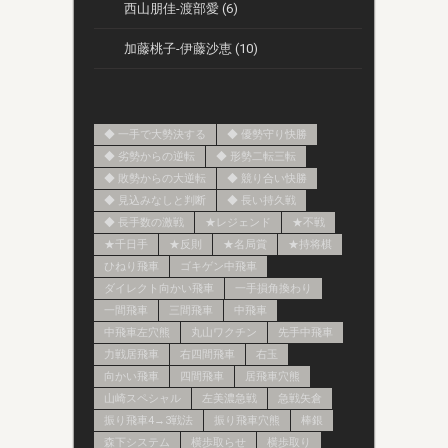
西山朋佳-渡部愛 (6)
加藤桃子-伊藤沙恵 (10)
◆ 一手で大勢決する
◆ 優勢守り快勝
◆ 劣勢からの逆転
◆ 形勢二転三転
◆ 敗勢からの大逆転
◆ 競り合い快勝
◆ 見込みなしと判断
◆ 長い持久戦
◆ 長手数の激戦
★レジェンド
★不戦
★千日手
★反則
★名局賞
★持将棋
ひねり飛車
ゴキゲン中飛車
ダイレクト向かい飛車
一手損角換わり
一間飛車
三間飛車
中飛車
中飛車左穴熊
丸山ワクチン
先手中飛車
力戦居飛車
右四間飛車
右玉
向かい飛車
四間飛車
居飛車穴熊
山崎スペシャル
左美濃急戦
急戦矢倉
振り飛車4→3戦法
振り飛車穴熊
棒銀
森下システム
横歩取らせ
横歩取り