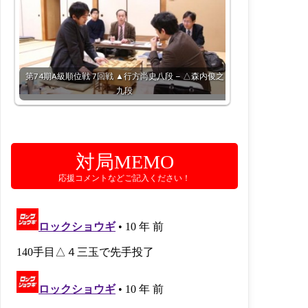
第74期A級順位戦 7回戦 ▲行方尚史八段 – △森内俊之
九段
対局MEMO
応援コメントなどご記入ください！