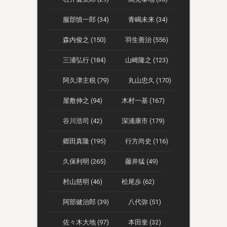
服部慎一郎 (34)
青嶋未来 (34)
森内俊之 (150)
羽生善治 (556)
三浦弘行 (184)
山崎隆之 (123)
阿久津主税 (79)
丸山忠久 (170)
屋敷伸之 (94)
木村一基 (167)
谷川浩司 (42)
深浦康市 (179)
郷田真隆 (195)
行方尚史 (116)
久保利明 (265)
藤井猛 (49)
村山慈明 (46)
松尾歩 (62)
阿部健治郎 (39)
八代弥 (51)
佐々木大地 (97)
本田奎 (32)