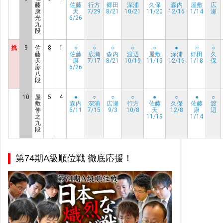
藤
佐藤
行方
郷田
深浦
久保
森内
屋敷
広
康
天
7/29
8/21
10/21
11/20
12/16
1/14
瀬
光
6/26
九
段
挑
9
佐
8
1
○
○
○
○
○
●
○
○
藤
佐藤
広瀬
森内
渡辺
屋敷
深浦
郷田
久
天
康
7/17
8/21
10/19
11/19
12/16
1/18
保
彦
6/26
八
段
10
屋
5
4
●
○
○
○
●
○
●
○
敷
森内
深浦
広瀬
行方
佐藤
久保
佐藤
渡
伸
6/11
7/15
9/3
10/8
天
12/8
康
辺
之
11/19
1/14
九
段
第74期A級順位戦 徹底応援！