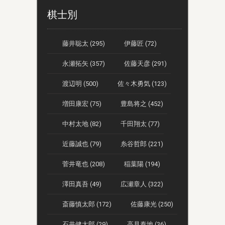
棋士別
藤井聡太 (295)
伊藤匠 (72)
永瀬拓矢 (357)
佐藤天彦 (291)
渡辺明 (500)
佐々木勇気 (123)
増田康宏 (75)
豊島将之 (452)
中村太地 (82)
千田翔太 (77)
近藤誠也 (79)
糸谷哲郎 (221)
菅井竜也 (208)
稲葉陽 (194)
澤田真吾 (49)
広瀬章人 (322)
斎藤慎太郎 (172)
佐藤康光 (250)
石井健太郎 (29)
高見泰地 (36)