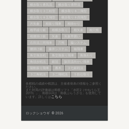
横歩取り勇気流
横歩取り青野流
横歩取り３三桂型
横歩取り８二飛型
横歩取り８五飛型
横歩取り８四飛型
片矢倉
相振り飛車
相掛かり
相早繰り銀
相横歩取り
相矢倉
相穴熊
相腰掛け銀
矢倉
矢倉早囲い
石田流三間飛車
穴熊
脇システム
腰掛け銀
藤井システム
袖飛車
角交換急戦
角交換振り飛車
角換わり
角頭歩戦法
銀冠
阪田流向かい飛車
陽動振り飛車
雁木
３七銀戦法
３三角戦法
３二飛戦法
５筋位取り
各棋戦の成績や棋譜は、主催者発表の情報をご参照く
ださい。
また対局の評価値は将棋ソフト「水匠2（やねうら王
2019）」、将棋GUIは「将棋ぶらうざＱ」を使用して
こちら
います。詳しくは
ロックショウギ © 2026