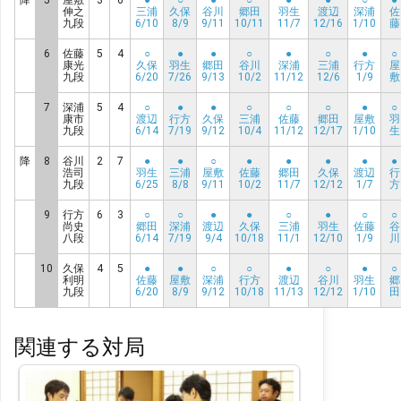
降
5
屋敷
3
6
●
○
●
○
●
●
○
●
伸之
三浦
久保
谷川
郷田
羽生
渡辺
深浦
佐
九段
6/10
8/9
9/11
10/11
11/7
12/16
1/10
藤
6
佐藤
5
4
○
●
●
○
●
○
●
○
康光
久保
羽生
郷田
谷川
深浦
三浦
行方
屋
九段
6/20
7/26
9/13
10/2
11/12
12/6
1/9
敷
7
深浦
5
4
○
●
●
○
○
○
●
○
康市
渡辺
行方
久保
三浦
佐藤
郷田
屋敷
羽
九段
6/14
7/19
9/12
10/4
11/12
12/17
1/10
生
降
8
谷川
2
7
●
●
○
●
●
●
●
●
浩司
羽生
三浦
屋敷
佐藤
郷田
久保
渡辺
行
九段
6/25
8/8
9/11
10/2
11/7
12/12
1/7
方
9
行方
6
3
○
○
●
●
○
●
○
○
尚史
郷田
深浦
渡辺
久保
三浦
羽生
佐藤
谷
八段
6/14
7/19
9/4
10/18
11/1
12/10
1/9
川
10
久保
4
5
●
●
○
○
●
○
●
○
利明
佐藤
屋敷
深浦
行方
渡辺
谷川
羽生
郷
九段
6/20
8/9
9/12
10/18
11/13
12/12
1/10
田
関連する対局