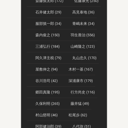
斎藤慎太郎 (172)
佐藤康光 (250)
石井健太郎 (29)
高見泰地 (36)
服部慎一郎 (34)
青嶋未来 (34)
森内俊之 (150)
羽生善治 (556)
三浦弘行 (184)
山崎隆之 (123)
阿久津主税 (79)
丸山忠久 (170)
屋敷伸之 (94)
木村一基 (167)
谷川浩司 (42)
深浦康市 (179)
郷田真隆 (195)
行方尚史 (116)
久保利明 (265)
藤井猛 (49)
村山慈明 (46)
松尾歩 (62)
阿部健治郎 (39)
八代弥 (51)