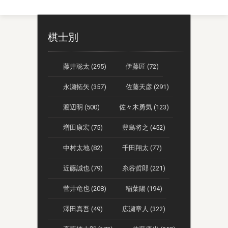
棋士別
藤井聡太 (295)
伊藤匠 (72)
永瀬拓矢 (357)
佐藤天彦 (291)
渡辺明 (500)
佐々木勇気 (123)
増田康宏 (75)
豊島将之 (452)
中村太地 (82)
千田翔太 (77)
近藤誠也 (79)
糸谷哲郎 (221)
菅井竜也 (208)
稲葉陽 (194)
澤田真吾 (49)
広瀬章人 (322)