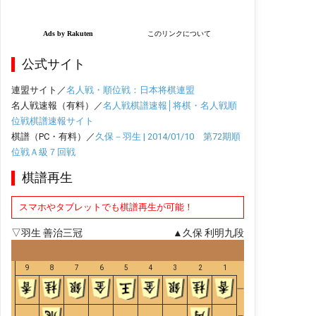
公式サイト
連盟サイト／
名人戦・順位戦：日本将棋連盟
名人戦速報（有料）／
名人戦棋譜速報│将棋・名人戦順
位戦棋譜速報サイト
棋譜（PC・有料）／
久保－羽生 | 2014/01/10 第72期順
位戦Ａ級７回戦
棋譜再生
スマホやタブレットでも棋譜再生が可能！
▽羽生 善治三冠
▲久保 利明九段
9
8
7
6
5
4
3
2
1
一