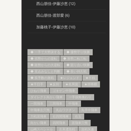
西山朋佳-伊藤沙恵 (12)
西山朋佳-渡部愛 (6)
加藤桃子-伊藤沙恵 (10)
◆ 一手で大勢決する
◆ 優勢守り快勝
◆ 劣勢からの逆転
◆ 形勢二転三転
◆ 敗勢からの大逆転
◆ 競り合い快勝
◆ 見込みなしと判断
◆ 長い持久戦
◆ 長手数の激戦
★レジェンド
★不戦
★千日手
★反則
★名局賞
★持将棋
ひねり飛車
ゴキゲン中飛車
ダイレクト向かい飛車
一手損角換わり
一間飛車
三間飛車
中飛車
中飛車左穴熊
丸山ワクチン
先手中飛車
力戦居飛車
右四間飛車
右玉
向かい飛車
四間飛車
居飛車穴熊
山崎スペシャル
左美濃急戦
急戦矢倉