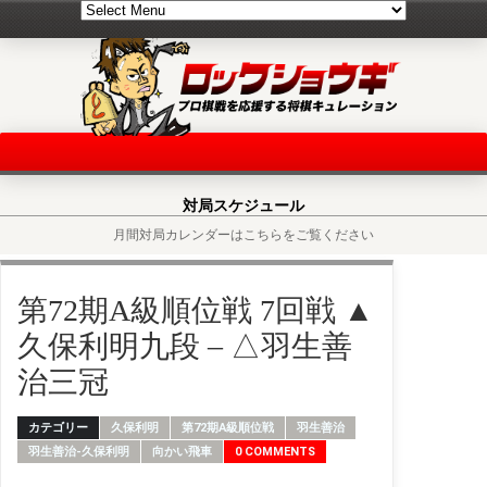
対局スケジュール
月間対局カレンダーはこちらをご覧ください
第72期A級順位戦 7回戦 ▲
久保利明九段 – △羽生善
治三冠
カテゴリー
久保利明
第72期A級順位戦
羽生善治
羽生善治-久保利明
向かい飛車
0 COMMENTS