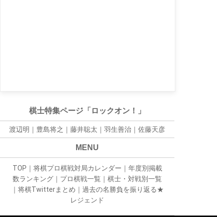
棋士特集ページ「ロックオン！」
渡辺明｜
豊島将之
｜
藤井聡太
｜
羽生善治
｜
佐藤天彦
MENU
TOP
｜
将棋プロ棋戦対局カレンダー
｜
年度別掲載
数ランキング
｜
プロ棋戦一覧
｜
棋士・対戦別一覧
｜
将棋Twitterまとめ
｜
過去の名勝負を振り返る★
レジェンド