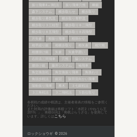
振り飛車4→3戦法
振り飛車穴熊
棒銀
森下システム
横歩取らせ
横歩取り
横歩取り勇気流
横歩取り青野流
横歩取り３三桂型
横歩取り８二飛型
横歩取り８五飛型
横歩取り８四飛型
片矢倉
相振り飛車
相掛かり
相早繰り銀
相横歩取り
相矢倉
相穴熊
相腰掛け銀
矢倉
矢倉早囲い
石田流三間飛車
穴熊
脇システム
腰掛け銀
藤井システム
袖飛車
角交換急戦
角交換振り飛車
角換わり
角頭歩戦法
銀冠
阪田流向かい飛車
陽動振り飛車
雁木
３七銀戦法
３三角戦法
３二飛戦法
５筋位取り
各棋戦の成績や棋譜は、主催者発表の情報をご参照く
ださい。
また対局の評価値は将棋ソフト「水匠2（やねうら王
2019）」、将棋GUIは「将棋ぶらうざＱ」を使用して
こちら
います。詳しくは
ロックショウギ © 2026