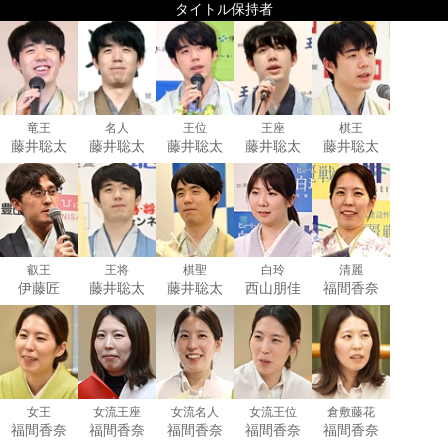
タイトル保持者
竜王
名人
王位
王座
棋王
藤井聡太
藤井聡太
藤井聡太
藤井聡太
藤井聡太
叡王
王将
棋聖
白玲
清麗
伊藤匠
藤井聡太
藤井聡太
西山朋佳
福間香奈
女王
女流王座
女流名人
女流王位
倉敷藤花
福間香奈
福間香奈
福間香奈
福間香奈
福間香奈