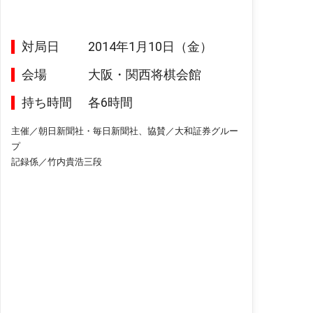
対局日
2014年1月10日（金）
会場
大阪・関西将棋会館
持ち時間
各6時間
主催／朝日新聞社・毎日新聞社、協賛／大和証券グルー
プ
記録係／竹内貴浩三段