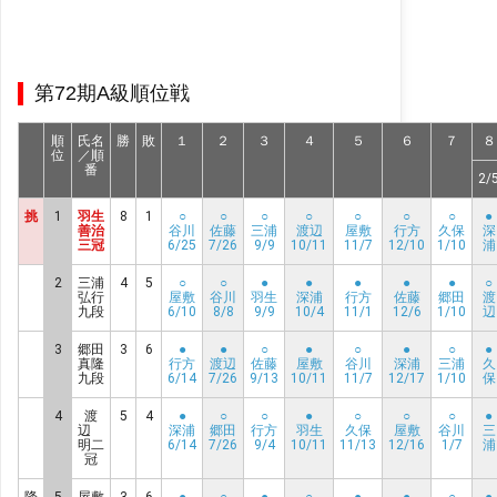
第72期A級順位戦
順
氏名
勝
敗
１
２
３
４
５
６
７
８
位
／順
番
2/
挑
1
羽生
8
1
○
○
○
○
○
○
○
●
善治
谷川
佐藤
三浦
渡辺
屋敷
行方
久保
深
三冠
6/25
7/26
9/9
10/11
11/7
12/10
1/10
浦
2
三浦
4
5
○
○
●
●
●
●
●
○
弘行
屋敷
谷川
羽生
深浦
行方
佐藤
郷田
渡
九段
6/10
8/8
9/9
10/4
11/1
12/6
1/10
辺
3
郷田
3
6
●
●
○
●
○
●
○
●
真隆
行方
渡辺
佐藤
屋敷
谷川
深浦
三浦
久
九段
6/14
7/26
9/13
10/11
11/7
12/17
1/10
保
4
渡
5
4
●
○
○
●
○
○
○
●
辺
深浦
郷田
行方
羽生
久保
屋敷
谷川
三
明二
6/14
7/26
9/4
10/11
11/13
12/16
1/7
浦
冠