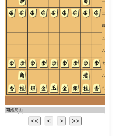
二
三
四
五
六
七
八
九