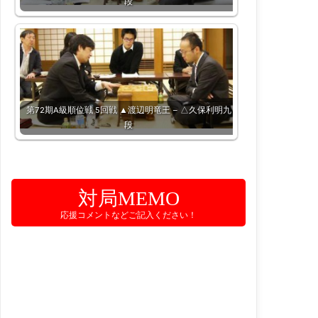
段
第72期A級順位戦 5回戦 ▲渡辺明竜王 – △久保利明九
段
対局MEMO
応援コメントなどご記入ください！