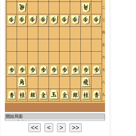
二
三
四
五
六
七
八
九