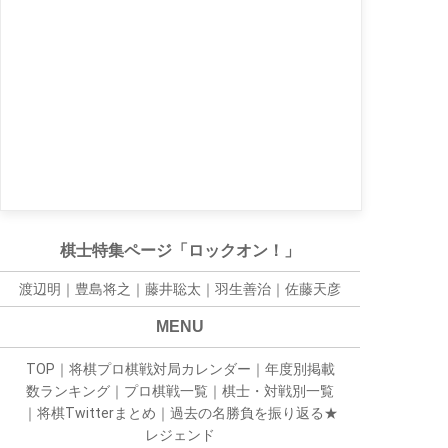
棋士特集ページ「ロックオン！」
渡辺明｜
豊島将之
｜
藤井聡太
｜
羽生善治
｜
佐藤天彦
MENU
TOP
｜
将棋プロ棋戦対局カレンダー
｜
年度別掲載
数ランキング
｜
プロ棋戦一覧
｜
棋士・対戦別一覧
｜
将棋Twitterまとめ
｜
過去の名勝負を振り返る★
レジェンド