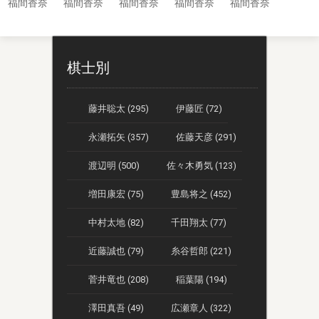
福間香奈
福間香奈
福間香奈
福間香奈
福間香奈
棋士別
藤井聡太 (295)
伊藤匠 (72)
永瀬拓矢 (357)
佐藤天彦 (291)
渡辺明 (500)
佐々木勇気 (123)
増田康宏 (75)
豊島将之 (452)
中村太地 (82)
千田翔太 (77)
近藤誠也 (79)
糸谷哲郎 (221)
菅井竜也 (208)
稲葉陽 (194)
澤田真吾 (49)
広瀬章人 (322)