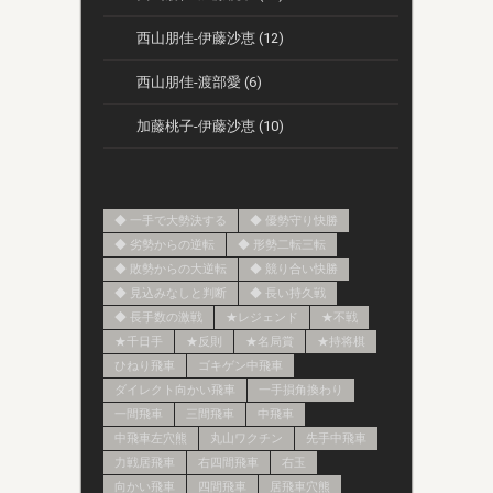
西山朋佳-伊藤沙恵 (12)
西山朋佳-渡部愛 (6)
加藤桃子-伊藤沙恵 (10)
◆ 一手で大勢決する
◆ 優勢守り快勝
◆ 劣勢からの逆転
◆ 形勢二転三転
◆ 敗勢からの大逆転
◆ 競り合い快勝
◆ 見込みなしと判断
◆ 長い持久戦
◆ 長手数の激戦
★レジェンド
★不戦
★千日手
★反則
★名局賞
★持将棋
ひねり飛車
ゴキゲン中飛車
ダイレクト向かい飛車
一手損角換わり
一間飛車
三間飛車
中飛車
中飛車左穴熊
丸山ワクチン
先手中飛車
力戦居飛車
右四間飛車
右玉
向かい飛車
四間飛車
居飛車穴熊