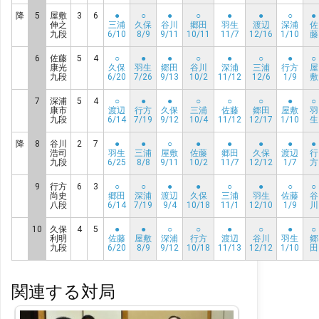
降
5
屋敷
3
6
●
○
●
○
●
●
○
●
伸之
三浦
久保
谷川
郷田
羽生
渡辺
深浦
佐
九段
6/10
8/9
9/11
10/11
11/7
12/16
1/10
藤
6
佐藤
5
4
○
●
●
○
●
○
●
○
康光
久保
羽生
郷田
谷川
深浦
三浦
行方
屋
九段
6/20
7/26
9/13
10/2
11/12
12/6
1/9
敷
7
深浦
5
4
○
●
●
○
○
○
●
○
康市
渡辺
行方
久保
三浦
佐藤
郷田
屋敷
羽
九段
6/14
7/19
9/12
10/4
11/12
12/17
1/10
生
降
8
谷川
2
7
●
●
○
●
●
●
●
●
浩司
羽生
三浦
屋敷
佐藤
郷田
久保
渡辺
行
九段
6/25
8/8
9/11
10/2
11/7
12/12
1/7
方
9
行方
6
3
○
○
●
●
○
●
○
○
尚史
郷田
深浦
渡辺
久保
三浦
羽生
佐藤
谷
八段
6/14
7/19
9/4
10/18
11/1
12/10
1/9
川
10
久保
4
5
●
●
○
○
●
○
●
○
利明
佐藤
屋敷
深浦
行方
渡辺
谷川
羽生
郷
九段
6/20
8/9
9/12
10/18
11/13
12/12
1/10
田
関連する対局