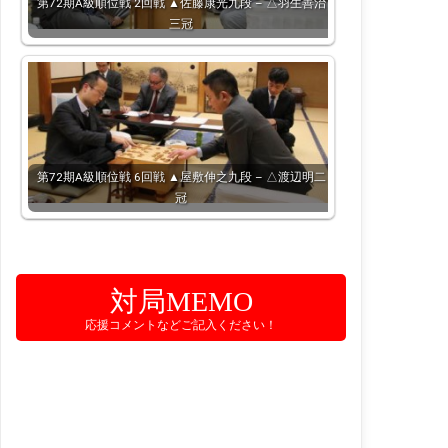
第72期A級順位戦 2回戦 ▲佐藤康光九段 – △羽生善治
三冠
第72期A級順位戦 6回戦 ▲屋敷伸之九段 – △渡辺明二
冠
対局MEMO
応援コメントなどご記入ください！