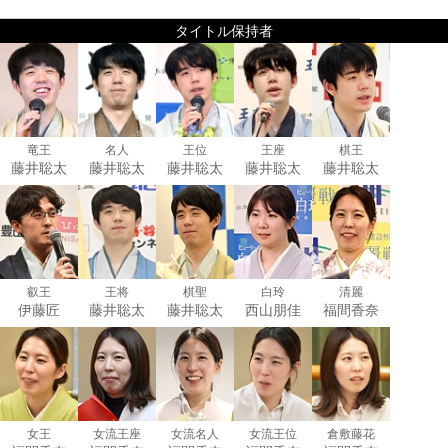
タイトル保持者
竜王
名人
王位
王座
棋王
藤井聡太
藤井聡太
藤井聡太
藤井聡太
藤井聡太
叡王
王将
棋聖
白玲
清麗
伊藤匠
藤井聡太
藤井聡太
西山朋佳
福間香奈
女王
女流王座
女流名人
女流王位
倉敷藤花