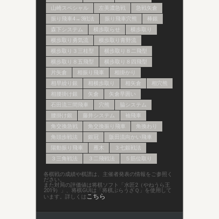
山崎スペシャル
左美濃急戦
急戦矢倉
振り飛車4→3戦法
振り飛車穴熊
棒銀
森下システム
横歩取らせ
横歩取り
横歩取り勇気流
横歩取り青野流
横歩取り３三桂型
横歩取り８二飛型
横歩取り８五飛型
横歩取り８四飛型
片矢倉
相振り飛車
相掛かり
相早繰り銀
相横歩取り
相矢倉
相穴熊
相腰掛け銀
矢倉
矢倉早囲い
石田流三間飛車
穴熊
脇システム
腰掛け銀
藤井システム
袖飛車
角交換急戦
角交換振り飛車
角換わり
角頭歩戦法
銀冠
阪田流向かい飛車
陽動振り飛車
雁木
３七銀戦法
３三角戦法
３二飛戦法
５筋位取り
各棋戦の成績や棋譜は、主催者発表の情報をご参照く
ださい。
また対局の評価値は将棋ソフト「水匠2（やねうら王
2019）」、将棋GUIは「将棋ぶらうざＱ」を使用して
こちら
います。詳しくは