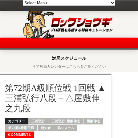
対局スケジュール
月間対局カレンダーはこちらをご覧ください
第72期A級順位戦 1回戦 ▲
三浦弘行八段 – △屋敷伸
之九段
カテゴリー
三浦弘行
三浦弘行-屋敷伸之
屋敷伸之
第72期A級順位戦
相矢倉
脇システム
0 COMMENTS