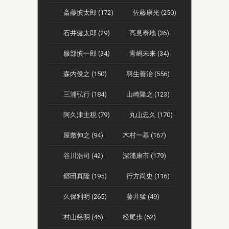
斎藤慎太郎 (172)
佐藤康光 (250)
石井健太郎 (29)
高見泰地 (36)
服部慎一郎 (34)
青嶋未来 (34)
森内俊之 (150)
羽生善治 (556)
三浦弘行 (184)
山崎隆之 (123)
阿久津主税 (79)
丸山忠久 (170)
屋敷伸之 (94)
木村一基 (167)
谷川浩司 (42)
深浦康市 (179)
郷田真隆 (195)
行方尚史 (116)
久保利明 (265)
藤井猛 (49)
村山慈明 (46)
松尾歩 (62)