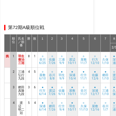
第72期A級順位戦
順
氏名
勝
敗
１
２
３
４
５
６
７
８
位
／順
番
2/
挑
1
羽生
8
1
○
○
○
○
○
○
○
●
善治
谷川
佐藤
三浦
渡辺
屋敷
行方
久保
深
三冠
6/25
7/26
9/9
10/11
11/7
12/10
1/10
浦
2
三浦
4
5
○
○
●
●
●
●
●
○
弘行
屋敷
谷川
羽生
深浦
行方
佐藤
郷田
渡
九段
6/10
8/8
9/9
10/4
11/1
12/6
1/10
辺
3
郷田
3
6
●
●
○
●
○
●
○
●
真隆
行方
渡辺
佐藤
屋敷
谷川
深浦
三浦
久
九段
6/14
7/26
9/13
10/11
11/7
12/17
1/10
保
4
渡
5
4
●
○
○
●
○
○
○
●
辺
深浦
郷田
行方
羽生
久保
屋敷
谷川
三
明二
6/14
7/26
9/4
10/11
11/13
12/16
1/7
浦
冠