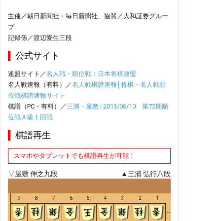
主催／朝日新聞社・毎日新聞社、協賛／大和証券グルー
プ
記録係／渡辺愛生三段
公式サイト
連盟サイト／
名人戦・順位戦：日本将棋連盟
名人戦速報（有料）／
名人戦棋譜速報│将棋・名人戦順
位戦棋譜速報サイト
棋譜（PC・有料）／
三浦－屋敷 | 2013/06/10 第72期順
位戦Ａ級１回戦
棋譜再生
スマホやタブレットでも棋譜再生が可能！
▽屋敷 伸之九段
▲三浦 弘行八段
9
8
7
6
5
4
3
2
1
一