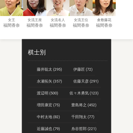
女王
女流王座
女流名人
女流王位
倉敷藤花
福間香奈
福間香奈
福間香奈
福間香奈
福間香奈
棋士別
藤井聡太 (295)
伊藤匠 (72)
永瀬拓矢 (357)
佐藤天彦 (291)
渡辺明 (500)
佐々木勇気 (123)
増田康宏 (75)
豊島将之 (452)
中村太地 (82)
千田翔太 (77)
近藤誠也 (79)
糸谷哲郎 (221)