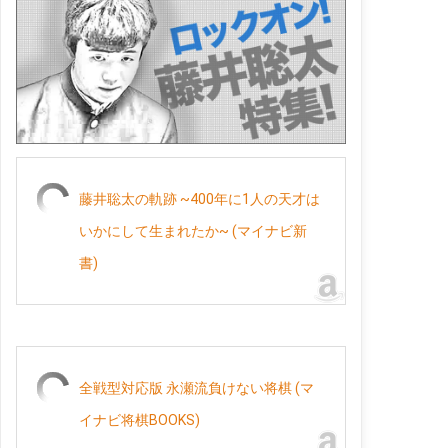
藤井聡太の軌跡 ~400年に1人の天才は
いかにして生まれたか~ (マイナビ新
書)
全戦型対応版 永瀬流負けない将棋 (マ
イナビ将棋BOOKS)