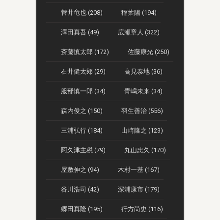
菅井竜也 (208)
稲葉陽 (194)
澤田真吾 (49)
広瀬章人 (322)
斎藤慎太郎 (172)
佐藤康光 (250)
石井健太郎 (29)
高見泰地 (36)
服部慎一郎 (34)
青嶋未来 (34)
森内俊之 (150)
羽生善治 (556)
三浦弘行 (184)
山崎隆之 (123)
阿久津主税 (79)
丸山忠久 (170)
屋敷伸之 (94)
木村一基 (167)
谷川浩司 (42)
深浦康市 (179)
郷田真隆 (195)
行方尚史 (116)