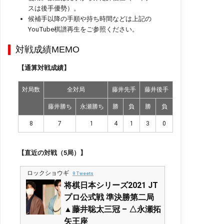
スは後手優勢）。
候補手以降の手順や持ち時間などは上記の
YouTube棋譜再生をご参照ください。
対戦成績MEMO
【通算対戦成績】
対局数
全対局
藤井先手
藤井後手
藤井勝ち
永瀬勝ち
勝
負
勝
負
8
7
1
4
1
3
0
【直近の対戦（5局）】
ロックショウギ
9 Tweets
将棋日本シリーズ2021 JT
プロ公式戦 準決勝第二局
▲藤井聡太三冠 – △永瀬拓
矢王座