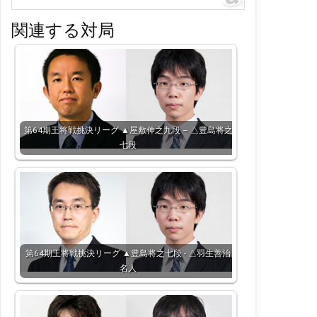
関連する対局
第64期王将戦挑決リーグ ▲屋敷伸之九段 – △豊島将之
七段
第64期王将戦挑決リーグ ▲豊島将之七段 - △羽生善治
名人