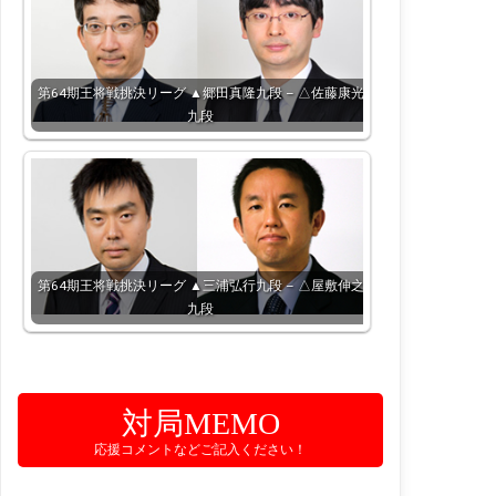
第64期王将戦挑決リーグ ▲郷田真隆九段 – △佐藤康光
九段
第64期王将戦挑決リーグ ▲三浦弘行九段 – △屋敷伸之
九段
対局MEMO
応援コメントなどご記入ください！