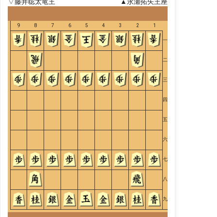
▽藤井聡太竜王
▲永瀬拓矢王座
9
8
7
6
5
4
3
2
1
一
二
三
四
五
六
七
八
九