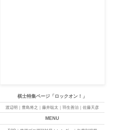
棋士特集ページ「ロックオン！」
渡辺明｜
豊島将之
｜
藤井聡太
｜
羽生善治
｜
佐藤天彦
MENU