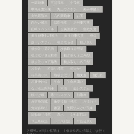
一間飛車
三間飛車
中飛車
中飛車左穴熊
丸山ワクチン
先手中飛車
力戦居飛車
右四間飛車
右玉
向かい飛車
四間飛車
居飛車穴熊
山崎スペシャル
左美濃急戦
急戦矢倉
振り飛車4→3戦法
振り飛車穴熊
棒銀
森下システム
横歩取らせ
横歩取り
横歩取り勇気流
横歩取り青野流
横歩取り３三桂型
横歩取り８二飛型
横歩取り８五飛型
横歩取り８四飛型
片矢倉
相振り飛車
相掛かり
相早繰り銀
相横歩取り
相矢倉
相穴熊
相腰掛け銀
矢倉
矢倉早囲い
石田流三間飛車
穴熊
脇システム
腰掛け銀
藤井システム
袖飛車
角交換急戦
角交換振り飛車
角換わり
角頭歩戦法
銀冠
阪田流向かい飛車
陽動振り飛車
雁木
３七銀戦法
３三角戦法
３二飛戦法
５筋位取り
各棋戦の成績や棋譜は、主催者発表の情報をご参照く