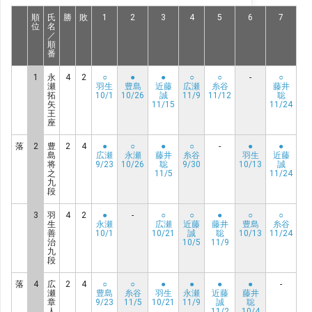
順
氏
勝
敗
1
2
3
4
5
6
7
位
名
／
順
番
1
永
4
2
○
●
●
○
○
-
○
瀬
羽生
豊島
近藤
広瀬
糸谷
藤井
拓
10/1
10/26
誠
11/9
11/12
聡
矢
11/15
11/24
王
座
落
2
豊
2
4
●
○
●
○
-
●
●
島
広瀬
永瀬
藤井
糸谷
羽生
近藤
将
9/23
10/26
聡
9/30
10/13
誠
之
11/5
11/24
九
段
3
羽
4
2
●
-
○
○
●
○
○
生
永瀬
広瀬
近藤
藤井
豊島
糸谷
善
10/1
10/21
誠
聡
10/13
11/24
治
10/5
11/9
九
段
落
4
広
2
4
○
○
●
●
●
●
-
瀬
豊島
糸谷
羽生
永瀬
近藤
藤井
章
9/23
11/5
10/21
11/9
誠
聡
人
11/2
10/4