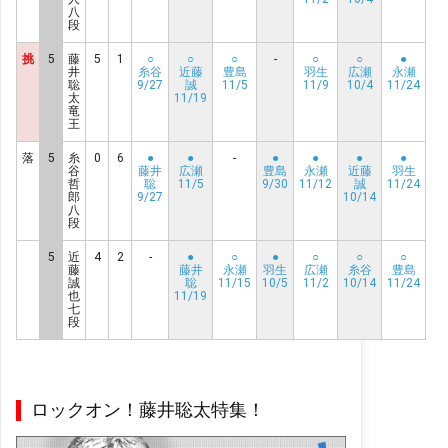
八
段
挑
5
藤
5
1
○
○
○
-
○
○
●
井
糸谷
近藤
豊島
羽生
広瀬
永瀬
聡
9/27
誠
11/5
11/9
10/4
11/24
太
11/19
竜
王
落
5
糸
0
6
●
●
-
●
●
●
●
谷
藤井
広瀬
豊島
永瀬
近藤
羽生
哲
聡
11/5
9/30
11/12
誠
11/24
郎
9/27
10/14
八
段
5
近
4
2
-
●
○
●
○
○
○
藤
藤井
永瀬
羽生
広瀬
糸谷
豊島
誠
聡
11/15
10/5
11/2
10/14
11/24
也
11/19
七
段
ロックオン！藤井聡太特集！