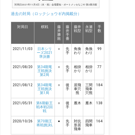
対局日2021年11月3日（水・祝）会場愛知・ポートメッセなごや 第3展示館
持ち時間各10分・切れたら1手30秒未満・他に各5分の考慮時間あり（チェ
過去の対局（ロックショウギ内掲載分）
スクロック使用）主催／日本たばこ産業株式会社大盤解説／稲葉陽八段、聞
き手／北村桂香女流初段、読み上げ／藤井奈々女流初段 公式サイト連盟サイ
ト／将棋日本シリーズ：日本将棋連盟公式サイト／JTプロ公式戦 | 将棋日本
対局日
棋戦
藤
藤
藤井
永瀬
手
井
井
戦型
戦型
数
シリーズ | JT ウェブサイト棋譜／2021年11月3日 準決勝第二局 東海大会
勝
手
藤井聡太三冠 対 永瀬拓矢王座｜第４２回将棋日本シリーズ ＪＴプロ公式戦
敗
番
棋譜再生スマホやタブ...
2021/11/03
日本シリ
○
先
角換
角換
99
ーズ2021
手
わり
わり
準決勝
2021/08/20
第34期竜
○
先
相掛
相掛
77
王戦挑決
手
かり
かり
第2局
2021/08/12
第34期竜
○
後
居飛
三間
184
王戦挑決
手
車穴
飛車
第1局
熊
穴熊
2021/05/31
第6期叡王
○
後
雁木
雁木
138
戦本戦2回
手
戦
2020/10/26
第70期王
●
先
対抗
四間
164
将戦挑決L
手
形居
飛車
飛車