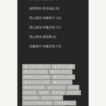
福間香奈-室谷由紀 (9)
西山朋佳-加藤桃子 (16)
西山朋佳-伊藤沙恵 (12)
西山朋佳-渡部愛 (6)
加藤桃子-伊藤沙恵 (10)
◆ 一手で大勢決する
◆ 優勢守り快勝
◆ 劣勢からの逆転
◆ 形勢二転三転
◆ 敗勢からの大逆転
◆ 競り合い快勝
◆ 見込みなしと判断
◆ 長い持久戦
◆ 長手数の激戦
★レジェンド
★不戦
★千日手
★反則
★名局賞
★持将棋
ひねり飛車
ゴキゲン中飛車
ダイレクト向かい飛車
一手損角換わり