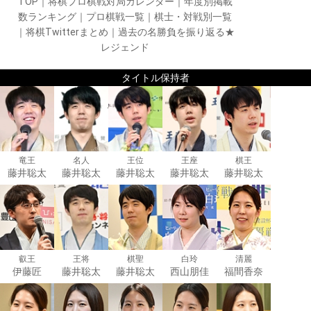
TOP
｜
将棋プロ棋戦対局カレンダー
｜
年度別掲載
数ランキング
｜
プロ棋戦一覧
｜
棋士・対戦別一覧
｜
将棋Twitterまとめ
｜
過去の名勝負を振り返る★
レジェンド
タイトル保持者
竜王
名人
王位
王座
棋王
藤井聡太
藤井聡太
藤井聡太
藤井聡太
藤井聡太
叡王
王将
棋聖
白玲
清麗
伊藤匠
藤井聡太
藤井聡太
西山朋佳
福間香奈