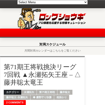
対局スケジュール
月間対局カレンダーはこちらをご覧ください
第71期王将戦挑決リーグ
7回戦 ▲永瀬拓矢王座 – △
藤井聡太竜王
カテゴリー
永瀬拓矢
第71期王将戦
藤井聡太
藤井聡太-永瀬拓矢
◆ 優勢守り快勝
相掛かり
2 COMMENTS