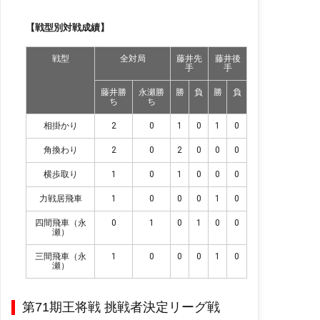
【戦型別対戦成績】
戦型
全対局
藤井先
藤井後
手
手
藤井勝
永瀬勝
勝
負
勝
負
ち
ち
相掛かり
2
0
1
0
1
0
角換わり
2
0
2
0
0
0
横歩取り
1
0
1
0
0
0
力戦居飛車
1
0
0
0
1
0
四間飛車（永
0
1
0
1
0
0
瀬）
三間飛車（永
1
0
0
0
1
0
瀬）
第71期王将戦 挑戦者決定リーグ戦