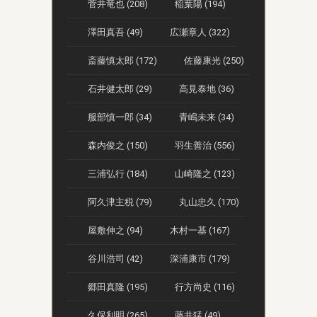
菅井竜也 (208)
稲葉陽 (194)
澤田真吾 (49)
広瀬章人 (322)
斎藤慎太郎 (172)
佐藤康光 (250)
石井健太郎 (29)
高見泰地 (36)
服部慎一郎 (34)
青嶋未来 (34)
森内俊之 (150)
羽生善治 (556)
三浦弘行 (184)
山崎隆之 (123)
阿久津主税 (79)
丸山忠久 (170)
屋敷伸之 (94)
木村一基 (167)
谷川浩司 (42)
深浦康市 (179)
郷田真隆 (195)
行方尚史 (116)
久保利明 (265)
藤井猛 (49)