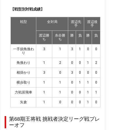
【戦型別対戦成績】
戦型
全対局
渡辺先
渡辺後
手
手
渡辺勝
糸谷勝
勝
負
勝
負
ち
ち
一手損角換わ
3
1
3
1
0
0
り
角換わり
1
2
0
0
1
2
相掛かり
3
0
3
0
0
0
横歩取り
1
1
0
1
1
0
力戦居飛車
1
1
0
0
1
1
矢倉
1
0
0
0
1
0
第68期王将戦 挑戦者決定リーグ戦プレ
ーオフ