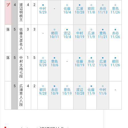
プ
4
渡
4
2
●
○
●
○
○
○
辺
中村
-
佐藤
広瀬
郷田
糸谷
豊島
明
9/29
10/4
10/28
11/8
11/13
11/26
棋
王
落
5
佐
3
3
○
●
○
○
●
●
藤
-
郷田
渡辺
中村
広瀬
豊島
糸谷
天
10/11
10/4
10/19
11/9
11/21
11/26
彦
名
人
落
5
中
1
5
○
●
●
●
●
●
村
渡辺
豊島
-
佐藤
糸谷
広瀬
郷田
太
9/29
10/6
10/19
11/2
11/6
11/26
地
七
段
5
広
4
2
○
●
○
○
●
○
瀬
郷田
糸谷
豊島
渡辺
佐藤
中村
-
章
9/28
10/9
10/19
10/28
11/9
11/6
人
八
段