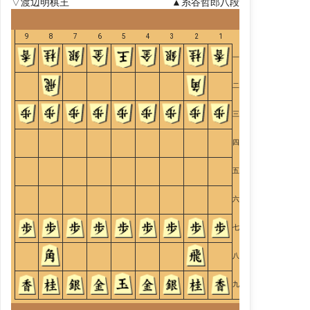
▽渡辺明棋王
▲糸谷哲郎八段
9
8
7
6
5
4
3
2
1
一
二
三
四
五
六
七
八
九