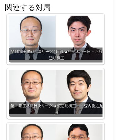
関連する対局
第68期王将戦挑決リーグ 1回戦 ▲中村太地王座 – △渡
辺明棋王
第65期王将戦挑決リーグ ▲渡辺明棋王 – △森内俊之九
段