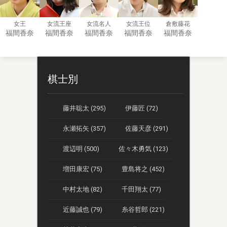
女王
女流王座
女流名人
女流王位
倉敷藤花
福間香奈
福間香奈
福間香奈
福間香奈
福間香奈
棋士別
藤井聡太 (295)
伊藤匠 (72)
永瀬拓矢 (357)
佐藤天彦 (291)
渡辺明 (500)
佐々木勇気 (123)
増田康宏 (75)
豊島将之 (452)
中村太地 (82)
千田翔太 (77)
近藤誠也 (79)
糸谷哲郎 (221)