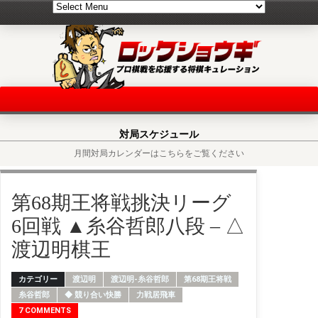
対局スケジュール
月間対局カレンダーはこちらをご覧ください
第68期王将戦挑決リーグ
6回戦 ▲糸谷哲郎八段 – △
渡辺明棋王
カテゴリー
渡辺明
渡辺明-糸谷哲郎
第68期王将戦
糸谷哲郎
◆ 競り合い快勝
力戦居飛車
7 COMMENTS