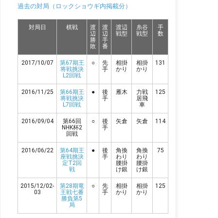
過去の対局（ロックショウギ内掲載分）
連盟サイト／王将戦：日本将棋連盟毎日新聞サイト／
王将戦 – 毎日新聞棋譜再生スマホやタブレットでも棋
譜再生が可能！★評価値推移グラフ※将棋ソフトは、
対局日
棋戦
渡
渡
渡辺
糸谷
手
「elmo」の評価関数と定跡を「やねうら王2017」で
辺
辺
戦型
戦型
数
使用。数値は先手からみた評価値（マイナスは後手優
勝
手
敗
番
勢）
2017/10/07
第67期王
○
先
相掛
相掛
131
将戦挑決
手
かり
かり
L2回戦
2016/11/25
第66期王
●
後
雁木
力戦
125
将戦挑決
手
居飛
L7回戦
車
2016/09/04
第66回
○
後
矢倉
矢倉
114
NHK杯2
手
回戦
2016/06/22
第64期王
●
後
角換
角換
75
座戦挑決
手
わり
わり
定T2回
腰掛
腰掛
戦
け銀
け銀
2015/12/02-
第28期竜
○
先
相掛
相掛
125
03
王戦七番
手
かり
かり
勝負第5
局