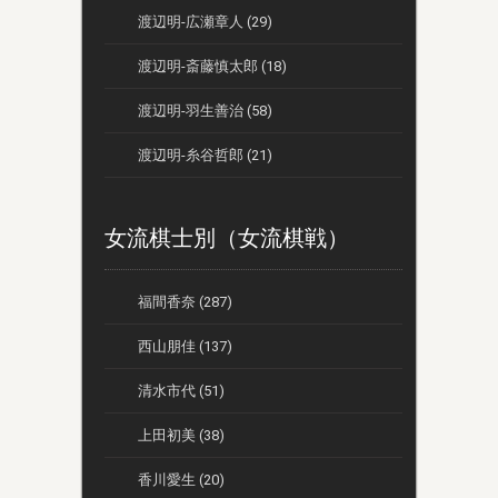
渡辺明-広瀬章人 (29)
渡辺明-斎藤慎太郎 (18)
渡辺明-羽生善治 (58)
渡辺明-糸谷哲郎 (21)
女流棋士別（女流棋戦）
福間香奈 (287)
西山朋佳 (137)
清水市代 (51)
上田初美 (38)
香川愛生 (20)