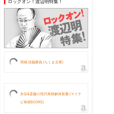
ロックオン！渡辺明特集！
増補 頭脳勝負 (ちくま文庫)
糸谷&斎藤の現代将棋解体新書 (マイナ
ビ将棋BOOKS)