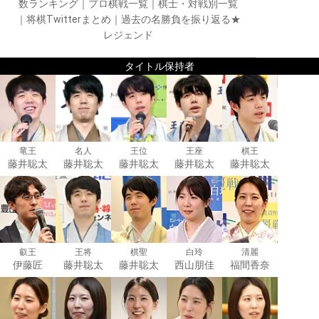
数ランキング
｜
プロ棋戦一覧
｜
棋士・対戦別一覧
｜
将棋Twitterまとめ
｜
過去の名勝負を振り返る★
レジェンド
タイトル保持者
竜王
名人
王位
王座
棋王
藤井聡太
藤井聡太
藤井聡太
藤井聡太
藤井聡太
叡王
王将
棋聖
白玲
清麗
伊藤匠
藤井聡太
藤井聡太
西山朋佳
福間香奈