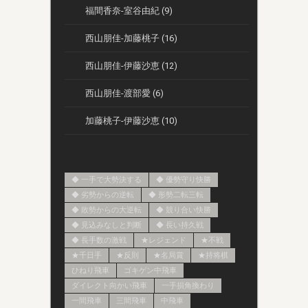
福間香奈-室谷由紀 (9)
西山朋佳-加藤桃子 (16)
西山朋佳-伊藤沙恵 (12)
西山朋佳-渡部愛 (6)
加藤桃子-伊藤沙恵 (10)
◆ 一手で大勢決する
◆ 優勢守り快勝
◆ 劣勢からの逆転
◆ 形勢二転三転
◆ 敗勢からの大逆転
◆ 競り合い快勝
◆ 見込みなしと判断
◆ 長い持久戦
◆ 長手数の激戦
★レジェンド
★不戦
★千日手
★反則
★名局賞
★持将棋
ひねり飛車
ゴキゲン中飛車
ダイレクト向かい飛車
一手損角換わり
一間飛車
三間飛車
中飛車