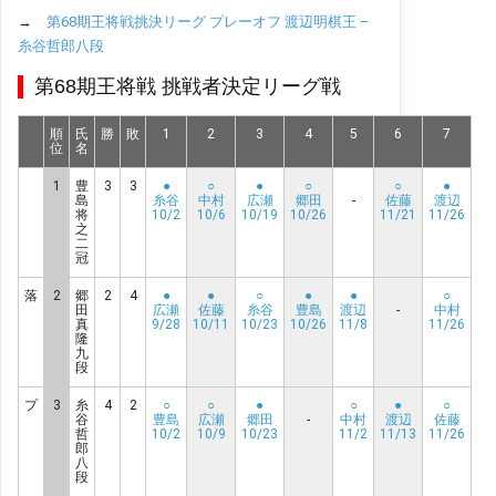
→
第68期王将戦挑決リーグ プレーオフ 渡辺明棋王 –
糸谷哲郎八段
第68期王将戦 挑戦者決定リーグ戦
順
氏
勝
敗
1
2
3
4
5
6
7
位
名
1
豊
3
3
●
○
●
○
○
●
島
糸谷
中村
広瀬
郷田
-
佐藤
渡辺
将
10/2
10/6
10/19
10/26
11/21
11/26
之
二
冠
落
2
郷
2
4
●
●
○
●
●
○
田
広瀬
佐藤
糸谷
豊島
渡辺
-
中村
真
9/28
10/11
10/23
10/26
11/8
11/26
隆
九
段
プ
3
糸
4
2
○
○
●
○
●
○
谷
豊島
広瀬
郷田
-
中村
渡辺
佐藤
哲
10/2
10/9
10/23
11/2
11/13
11/26
郎
八
段