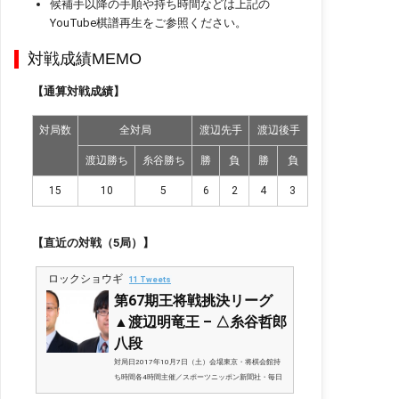
候補手以降の手順や持ち時間などは上記の
YouTube棋譜再生をご参照ください。
対戦成績MEMO
【通算対戦成績】
対局数
全対局
渡辺先手
渡辺後手
渡辺勝ち
糸谷勝ち
勝
負
勝
負
15
10
5
6
2
4
3
【直近の対戦（5局）】
ロックショウギ
11 Tweets
第67期王将戦挑決リーグ
▲渡辺明竜王 – △糸谷哲郎
八段
対局日2017年10月7日（土）会場東京・将棋会館持
ち時間各4時間主催／スポーツニッポン新聞社・毎日
新聞社、協賛／（株）囲碁将棋チャンネル公式サイト