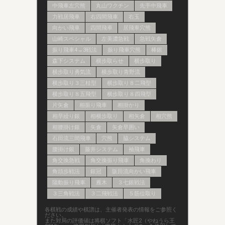
中飛車左穴熊
丸山ワクチン
先手中飛車
力戦居飛車
右四間飛車
右玉
向かい飛車
四間飛車
居飛車穴熊
山崎スペシャル
左美濃急戦
急戦矢倉
振り飛車4→3戦法
振り飛車穴熊
棒銀
森下システム
横歩取らせ
横歩取り
横歩取り勇気流
横歩取り青野流
横歩取り３三桂型
横歩取り８二飛型
横歩取り８五飛型
横歩取り８四飛型
片矢倉
相振り飛車
相掛かり
相早繰り銀
相横歩取り
相矢倉
相穴熊
相腰掛け銀
矢倉
矢倉早囲い
石田流三間飛車
穴熊
脇システム
腰掛け銀
藤井システム
袖飛車
角交換急戦
角交換振り飛車
角換わり
角頭歩戦法
銀冠
阪田流向かい飛車
陽動振り飛車
雁木
３七銀戦法
３三角戦法
３二飛戦法
５筋位取り
各棋戦の成績や棋譜は、主催者発表の情報をご参照く
ださい。
また対局の評価値は将棋ソフト「水匠2（やねうら王