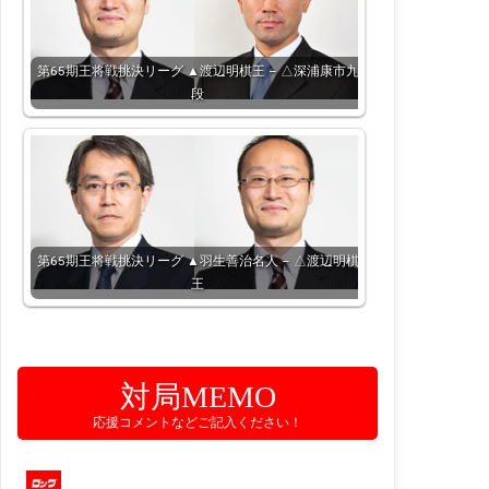
第65期王将戦挑決リーグ ▲渡辺明棋王 – △深浦康市九
段
第65期王将戦挑決リーグ ▲羽生善治名人 – △渡辺明棋
王
対局MEMO
応援コメントなどご記入ください！