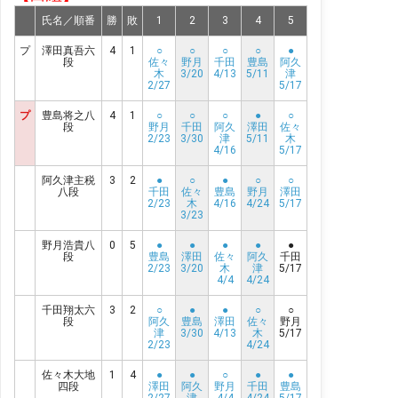
氏名／順番
勝
敗
1
2
3
4
5
プ
澤田真吾六
4
1
○
○
○
○
●
段
佐々
野月
千田
豊島
阿久
木
3/20
4/13
5/11
津
2/27
5/17
プ
豊島将之八
4
1
○
○
○
●
○
段
野月
千田
阿久
澤田
佐々
2/23
3/30
津
5/11
木
4/16
5/17
阿久津主税
3
2
●
○
●
○
○
八段
千田
佐々
豊島
野月
澤田
2/23
木
4/16
4/24
5/17
3/23
野月浩貴八
0
5
●
●
●
●
●
段
豊島
澤田
佐々
阿久
千田
2/23
3/20
木
津
5/17
4/4
4/24
千田翔太六
3
2
○
●
●
○
○
段
阿久
豊島
澤田
佐々
野月
津
3/30
4/13
木
5/17
2/23
4/24
佐々木大地
1
4
●
●
○
●
●
四段
澤田
阿久
野月
千田
豊島