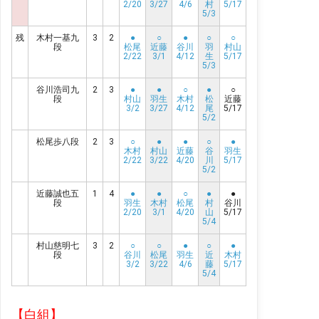
2/20
3/27
4/6
村
5/17
5/3
残
木村一基九
3
2
●
○
●
○
○
段
松尾
近藤
谷川
羽
村山
2/22
3/1
4/12
生
5/17
5/3
谷川浩司九
2
3
●
●
○
●
○
段
村山
羽生
木村
松
近藤
3/2
3/27
4/12
尾
5/17
5/2
松尾歩八段
2
3
○
●
●
○
●
木村
村山
近藤
谷
羽生
2/22
3/22
4/20
川
5/17
5/2
近藤誠也五
1
4
●
●
○
●
●
段
羽生
木村
松尾
村
谷川
2/20
3/1
4/20
山
5/17
5/4
村山慈明七
3
2
○
○
●
○
●
段
谷川
松尾
羽生
近
木村
3/2
3/22
4/6
藤
5/17
5/4
【白組】