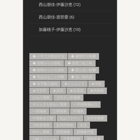
西山朋佳-伊藤沙恵 (12)
西山朋佳-渡部愛 (6)
加藤桃子-伊藤沙恵 (10)
◆ 一手で大勢決する
◆ 優勢守り快勝
◆ 劣勢からの逆転
◆ 形勢二転三転
◆ 敗勢からの大逆転
◆ 競り合い快勝
◆ 見込みなしと判断
◆ 長い持久戦
◆ 長手数の激戦
★レジェンド
★不戦
★千日手
★反則
★名局賞
★持将棋
ひねり飛車
ゴキゲン中飛車
ダイレクト向かい飛車
一手損角換わり
一間飛車
三間飛車
中飛車
中飛車左穴熊
丸山ワクチン
先手中飛車
力戦居飛車
右四間飛車
右玉
向かい飛車
四間飛車
居飛車穴熊
山崎スペシャル
左美濃急戦
急戦矢倉