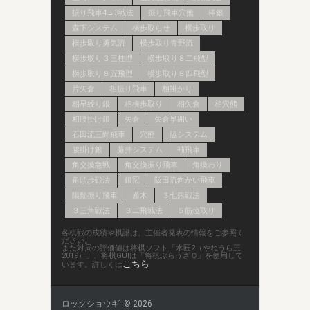
振り飛車4→3戦法
振り飛車穴熊
棒銀
森下システム
横歩取らせ
横歩取り
横歩取り勇気流
横歩取り青野流
横歩取り３三桂型
横歩取り８二飛型
横歩取り８五飛型
横歩取り８四飛型
片矢倉
相振り飛車
相掛かり
相早繰り銀
相横歩取り
相矢倉
相穴熊
相腰掛け銀
矢倉
矢倉早囲い
石田流三間飛車
穴熊
脇システム
腰掛け銀
藤井システム
袖飛車
角交換急戦
角交換振り飛車
角換わり
角頭歩戦法
銀冠
阪田流向かい飛車
陽動振り飛車
雁木
３七銀戦法
３三角戦法
３二飛戦法
５筋位取り
各棋戦の成績や棋譜は、主催者発表の情報をご参照く
ださい。
また対局の評価値は将棋ソフト「水匠2（やねうら王
2019）」、将棋GUIは「将棋ぶらうざＱ」を使用して
こちら
います。詳しくは
ロックショウギ © 2026