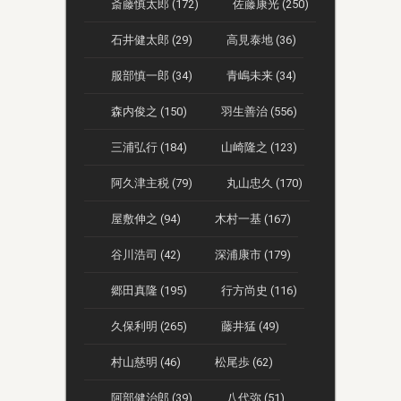
斎藤慎太郎 (172)
佐藤康光 (250)
石井健太郎 (29)
高見泰地 (36)
服部慎一郎 (34)
青嶋未来 (34)
森内俊之 (150)
羽生善治 (556)
三浦弘行 (184)
山崎隆之 (123)
阿久津主税 (79)
丸山忠久 (170)
屋敷伸之 (94)
木村一基 (167)
谷川浩司 (42)
深浦康市 (179)
郷田真隆 (195)
行方尚史 (116)
久保利明 (265)
藤井猛 (49)
村山慈明 (46)
松尾歩 (62)
阿部健治郎 (39)
八代弥 (51)