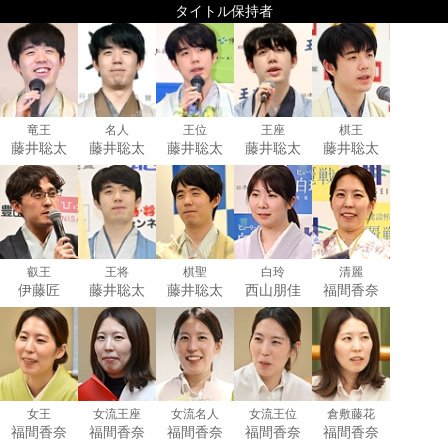
タイトル保持者
竜王
名人
王位
王座
棋王
藤井聡太
藤井聡太
藤井聡太
藤井聡太
藤井聡太
叡王
王将
棋聖
白玲
清麗
伊藤匠
藤井聡太
藤井聡太
西山朋佳
福間香奈
女王
女流王座
女流名人
女流王位
倉敷藤花
福間香奈
福間香奈
福間香奈
福間香奈
福間香奈