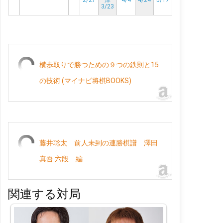
2/27
津
4/4
4/24
5/17
3/23
横歩取りで勝つための９つの鉄則と15
の技術 (マイナビ将棋BOOKS)
藤井聡太 前人未到の連勝棋譜 澤田
真吾 六段 編
関連する対局