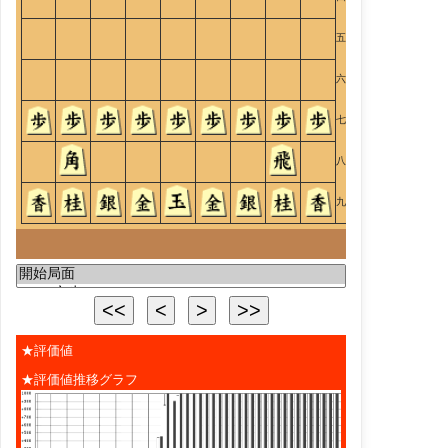
五
六
七
八
九
★評価値
★評価値推移グラフ