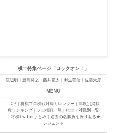
棋士特集ページ「ロックオン！」
渡辺明｜
豊島将之
｜
藤井聡太
｜
羽生善治
｜
佐藤天彦
MENU
TOP
｜
将棋プロ棋戦対局カレンダー
｜
年度別掲載
数ランキング
｜
プロ棋戦一覧
｜
棋士・対戦別一覧
｜
将棋Twitterまとめ
｜
過去の名勝負を振り返る★
レジェンド