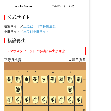
公式サイト
連盟サイト／
王位戦：日本将棋連盟
中継サイト／
王位戦中継サイト
棋譜再生
スマホやタブレットでも棋譜再生が可能！
▽野月浩貴
▲澤田真吾
9
8
7
6
5
4
3
2
1
一
二
三
四