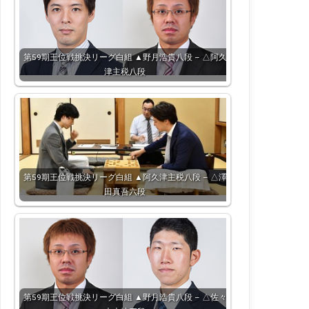
第59期王位戦挑決リーグ白組 ▲野月浩貴八段 – △阿久
津主税八段
第59期王位戦挑決リーグ白組 ▲阿久津主税八段 – △澤
田真吾六段
第59期王位戦挑決リーグ白組 ▲野月浩貴八段 – △佐々