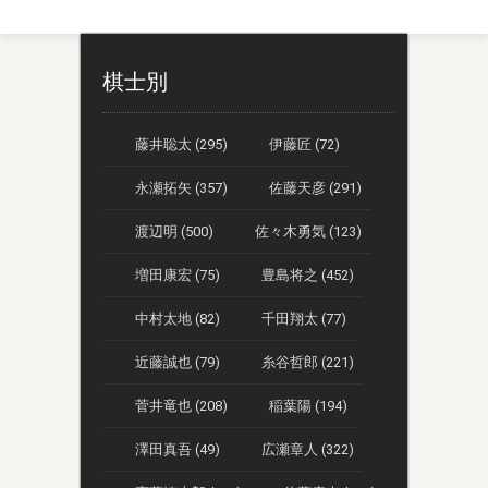
棋士別
藤井聡太 (295)
伊藤匠 (72)
永瀬拓矢 (357)
佐藤天彦 (291)
渡辺明 (500)
佐々木勇気 (123)
増田康宏 (75)
豊島将之 (452)
中村太地 (82)
千田翔太 (77)
近藤誠也 (79)
糸谷哲郎 (221)
菅井竜也 (208)
稲葉陽 (194)
澤田真吾 (49)
広瀬章人 (322)