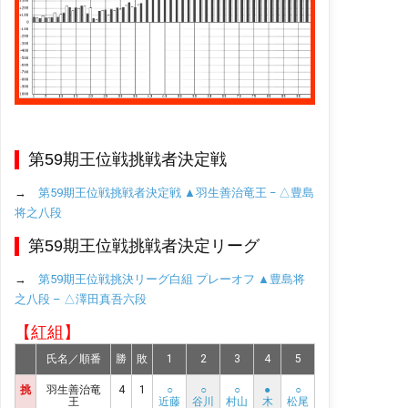
第59期王位戦挑戦者決定戦
→
第59期王位戦挑戦者決定戦 ▲羽生善治竜王 − △豊島
将之八段
第59期王位戦挑戦者決定リーグ
→
第59期王位戦挑決リーグ白組 プレーオフ ▲豊島将
之八段 – △澤田真吾六段
【紅組】
氏名／順番
勝
敗
1
2
3
4
5
挑
羽生善治竜
4
1
○
○
○
●
○
王
近藤
谷川
村山
木
松尾