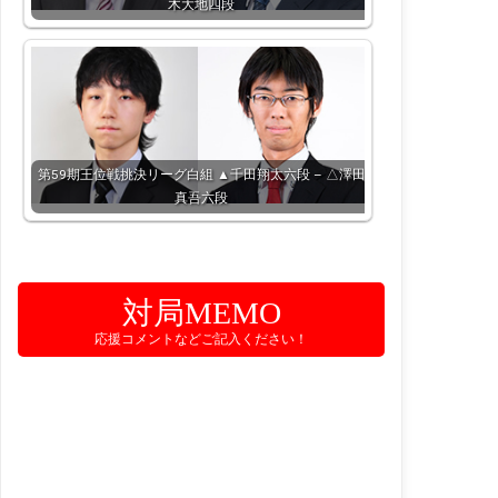
木大地四段
第59期王位戦挑決リーグ白組 ▲千田翔太六段 – △澤田
真吾六段
対局MEMO
応援コメントなどご記入ください！