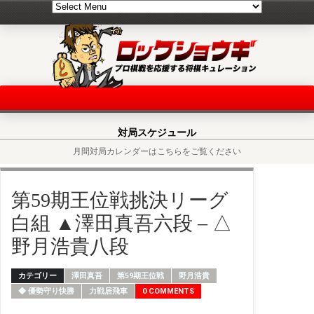
対局スケジュール
月間対局カレンダーはこちらをご覧ください
第59期王位戦挑決リーグ
白組 ▲澤田真吾六段 – △
野月浩貴八段
カテゴリー
澤田真吾
第59期王位戦
野月浩貴
◆ 優勢守り快勝
力戦居飛車
0 COMMENTS