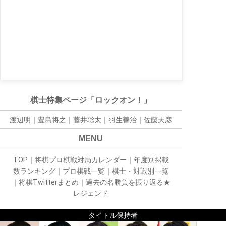
棋士特集ページ「ロックオン！」
渡辺明｜
豊島将之
｜
藤井聡太
｜
羽生善治
｜
佐藤天彦
MENU
TOP
｜
将棋プロ棋戦対局カレンダー
｜
年度別掲載
数ランキング
｜
プロ棋戦一覧
｜
棋士・対戦別一覧
｜
将棋Twitterまとめ
｜
過去の名勝負を振り返る★
レジェンド
タイトル保持者