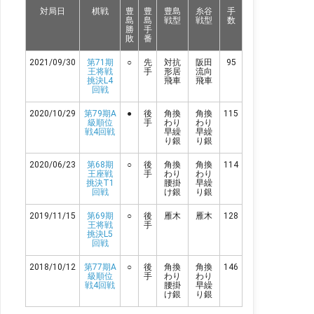
も棋譜再生が可能！★評価値推移グラフ将棋ソフト
対局日
棋戦
豊
豊
豊島
糸谷
手
は、2020年世界コンピュータ将棋オンライン大会で
島
島
戦型
戦型
数
優勝した「水匠2」の評価関数と探索を、「やねうら
勝
手
敗
番
王2019」で使用。数値は先手からみた評価値（マイ
ナスは後手優勢）。候補手以降の手順や持ち時間など
2021/09/30
第71期
○
先
対抗
阪田
95
は上記のYouTube棋譜再...
王将戦
手
形居
流向
挑決L4
飛車
飛車
回戦
2020/10/29
第79期A
●
後
角換
角換
115
級順位
手
わり
わり
戦4回戦
早繰
早繰
り銀
り銀
2020/06/23
第68期
○
後
角換
角換
114
王座戦
手
わり
わり
挑決T1
腰掛
早繰
回戦
け銀
り銀
2019/11/15
第69期
○
後
雁木
雁木
128
王将戦
手
挑決L5
回戦
2018/10/12
第77期A
○
後
角換
角換
146
級順位
手
わり
わり
戦4回戦
腰掛
早繰
け銀
り銀