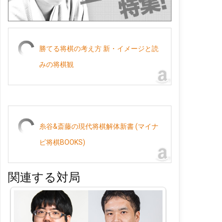
勝てる将棋の考え方 新・イメージと読
みの将棋観
糸谷&斎藤の現代将棋解体新書 (マイナ
ビ将棋BOOKS)
関連する対局