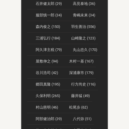
石井健太郎 (29)
高見泰地 (36)
服部慎一郎 (34)
青嶋未来 (34)
森内俊之 (150)
羽生善治 (556)
三浦弘行 (184)
山崎隆之 (123)
阿久津主税 (79)
丸山忠久 (170)
屋敷伸之 (94)
木村一基 (167)
谷川浩司 (42)
深浦康市 (179)
郷田真隆 (195)
行方尚史 (116)
久保利明 (265)
藤井猛 (49)
村山慈明 (46)
松尾歩 (62)
阿部健治郎 (39)
八代弥 (51)