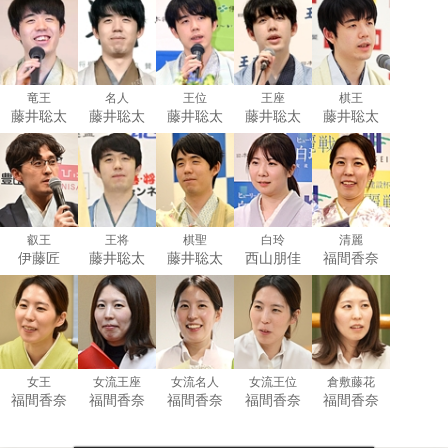
竜王
名人
王位
王座
棋王
藤井聡太
藤井聡太
藤井聡太
藤井聡太
藤井聡太
叡王
王将
棋聖
白玲
清麗
伊藤匠
藤井聡太
藤井聡太
西山朋佳
福間香奈
女王
女流王座
女流名人
女流王位
倉敷藤花
福間香奈
福間香奈
福間香奈
福間香奈
福間香奈