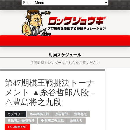
対局スケジュール
月間対局カレンダーはこちらをご覧ください
第47期棋王戦挑決トーナ
メント ▲糸谷哲郎八段 –
△豊島将之九段
カテゴリー
第47期棋王戦
糸谷哲郎
豊島将之
豊島将之-糸谷哲郎
◆ 形勢二転三転
角換わり
1 COMMENT