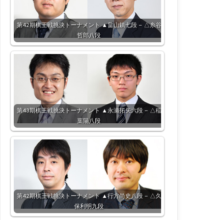
第42期棋王戦挑決トーナメント ▲畠山鎮七段 – △糸谷
哲郎八段
第43期棋王戦挑決トーナメント ▲永瀬拓矢六段 – △稲
葉陽八段
第42期棋王戦挑決トーナメント ▲行方尚史八段 – △久
保利明九段