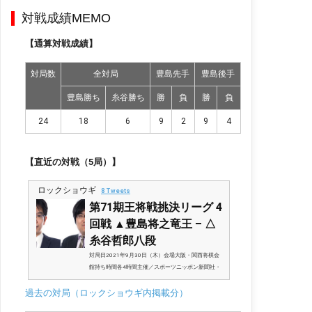
対戦成績MEMO
【通算対戦成績】
対局数
全対局
豊島先手
豊島後手
豊島勝ち
糸谷勝ち
勝
負
勝
負
24
18
6
9
2
9
4
【直近の対戦（5局）】
ロックショウギ
8 Tweets
第71期王将戦挑決リーグ 4
回戦 ▲豊島将之竜王 – △
糸谷哲郎八段
対局日2021年9月30日（木）会場大阪・関西将棋会
館持ち時間各4時間主催／スポーツニッポン新聞社・
毎日新聞社、協賛／（株）囲碁将棋チャンネル公式サ
過去の対局（ロックショウギ内掲載分）
イト連盟サイト／王将戦：日本将棋連盟毎日新聞サイ
ト／王将戦 – 毎日新聞棋譜再生スマホやタブレットで