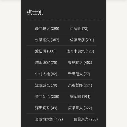
棋士別
藤井聡太 (295)
伊藤匠 (72)
永瀬拓矢 (357)
佐藤天彦 (291)
渡辺明 (500)
佐々木勇気 (123)
増田康宏 (75)
豊島将之 (452)
中村太地 (82)
千田翔太 (77)
近藤誠也 (79)
糸谷哲郎 (221)
菅井竜也 (208)
稲葉陽 (194)
澤田真吾 (49)
広瀬章人 (322)
斎藤慎太郎 (172)
佐藤康光 (250)