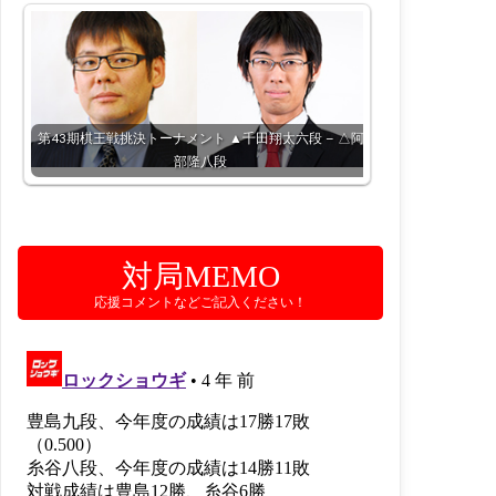
第43期棋王戦挑決トーナメント ▲千田翔太六段 – △阿
部隆八段
対局MEMO
応援コメントなどご記入ください！