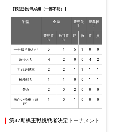
【戦型別対戦成績（一部不明）】
戦型
全局
豊島先
豊島後
手
手
豊島勝
糸谷勝
勝
負
勝
負
ち
ち
一手損角換わり
5
1
5
1
0
0
角換わり
4
2
0
0
4
2
力戦居飛車
2
2
1
1
1
1
横歩取り
1
1
0
0
1
1
矢倉
2
0
2
0
0
0
向かい飛車（糸
1
0
1
0
0
0
谷）
第47期棋王戦挑戦者決定トーナメント