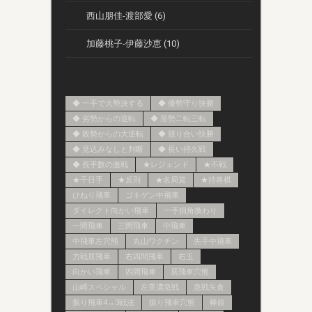
西山朋佳-渡部愛 (6)
加藤桃子-伊藤沙恵 (10)
◆ 一手で大勢決する
◆ 優勢守り快勝
◆ 劣勢からの逆転
◆ 形勢二転三転
◆ 敗勢からの大逆転
◆ 競り合い快勝
◆ 見込みなしと判断
◆ 長い持久戦
◆ 長手数の激戦
★レジェンド
★不戦
★千日手
★反則
★名局賞
★持将棋
ひねり飛車
ゴキゲン中飛車
ダイレクト向かい飛車
一手損角換わり
一間飛車
三間飛車
中飛車
中飛車左穴熊
丸山ワクチン
先手中飛車
力戦居飛車
右四間飛車
右玉
向かい飛車
四間飛車
居飛車穴熊
山崎スペシャル
左美濃急戦
急戦矢倉
振り飛車4→3戦法
振り飛車穴熊
棒銀