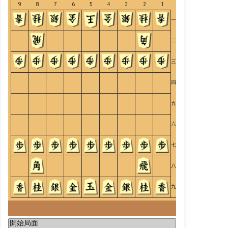
9
8
7
6
5
4
3
2
1
一
二
三
四
五
六
七
八
九