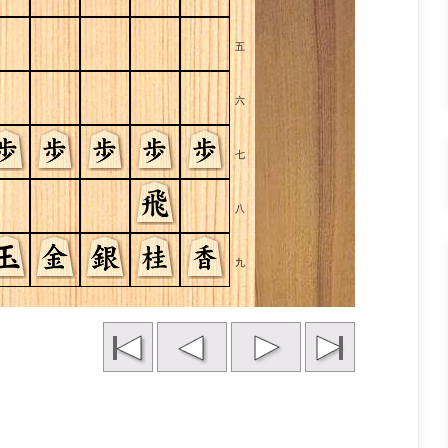
五
六
七
八
九