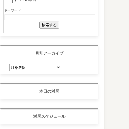
キーワード
月別アーカイブ
月
別
ア
ー
カ
イ
ブ
本日の対局
対局スケジュール