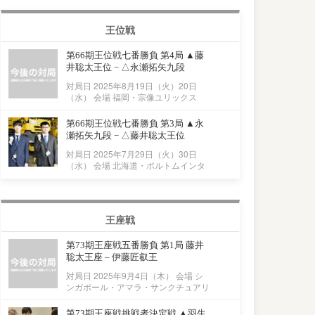
王位戦
第66期王位戦七番勝負 第4局 ▲藤
井聡太王位 − △永瀬拓矢九段
対局日 2025年8月19日（火）20日
（水） 会場 福岡・宗像ユリックス
第66期王位戦七番勝負 第3局 ▲永
瀬拓矢九段 − △藤井聡太王位
対局日 2025年7月29日（火）30日
（水） 会場 北海道・ポルトムインタ
王座戦
第73期王座戦五番勝負 第1局 藤井
聡太王座 – 伊藤匠叡王
対局日 2025年9月4日（木） 会場 シ
ンガポール・アマラ・サンクチュアリ
第73期王座戦挑戦者決定戦 ▲羽生