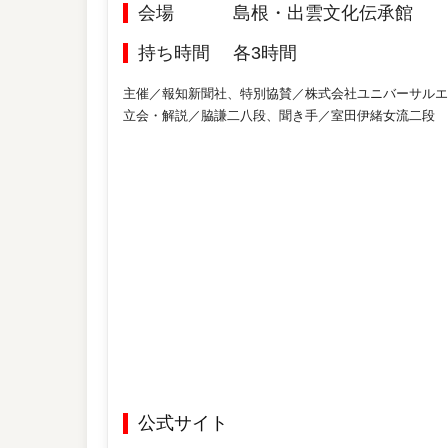
会場
島根・出雲文化伝承館
持ち時間
各3時間
主催／報知新聞社、特別協賛／株式会社ユニバーサルエ
立会・解説／脇謙二八段、聞き手／室田伊緒女流二段
公式サイト