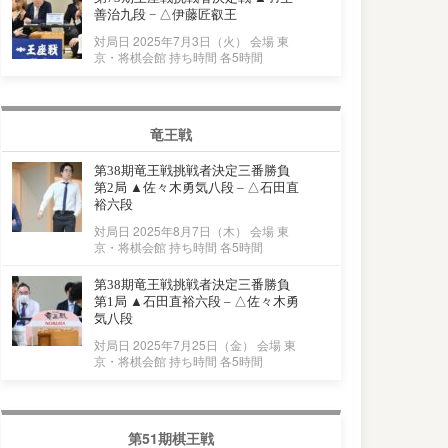
善治九段 − △伊藤匠叡王
対局日 2025年7月3日（火） 会場 東
京・将棋会館 持ち時間 各5時間
竜王戦
第38期竜王戦挑戦者決定三番勝負
第2局 ▲佐々木勇気八段 – △石田直
裕六段
対局日 2025年8月7日（木） 会場 東
京・将棋会館 持ち時間 各5時間
第38期竜王戦挑戦者決定三番勝負
第1局 ▲石田直裕六段 – △佐々木勇
気八段
対局日 2025年7月25日（金） 会場 東
京・将棋会館 持ち時間 各5時間
第51期棋王戦