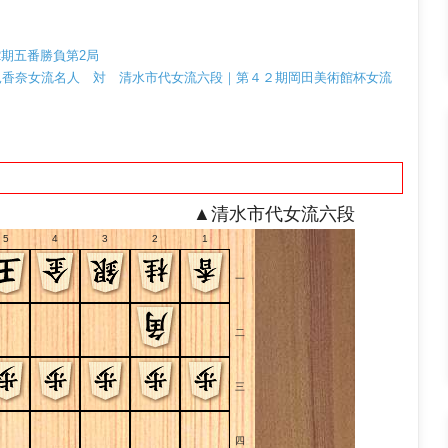
2期五番勝負第2局
 里見香奈女流名人 対 清水市代女流六段｜第４２期岡田美術館杯女流
▲清水市代女流六段
5
4
3
2
1
一
二
三
四