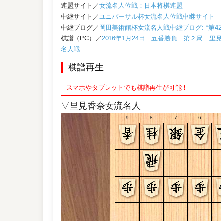
連盟サイト／
女流名人位戦：日本将棋連盟
中継サイト／
ユニバーサル杯女流名人位戦中継サイト
中継ブログ／
岡田美術館杯女流名人戦中継ブログ: *第4
棋譜（PC）／
2016年1月24日 五番勝負 第２局
名人戦
棋譜再生
スマホやタブレットでも棋譜再生が可能！
▽里見香奈女流名人
9
8
7
6