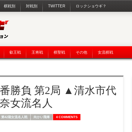
棋戦別
対戦別
TWITTER
ロックショウギ？
叡王戦
王将戦
棋聖戦
その他
女流棋戦
番勝負 第2局 ▲清水市代
香奈女流名人
第42期女流名人戦
向かい飛車
4 COMMENTS