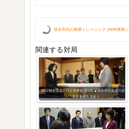
清水市代の将棋トレーニング (NHK将棋シ
関連する対局
第42期女流名人戦五番勝負 第5局 ▲清水市代女流六段
– △里見香奈女流名人