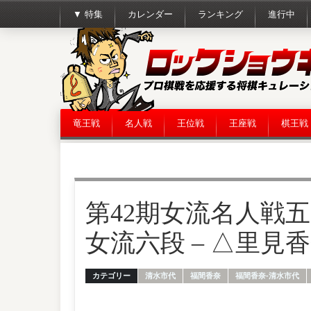
▼ 特集
カレンダー
ランキング
進行中
竜王戦
名人戦
王位戦
王座戦
棋王戦
第42期女流名人戦五
女流六段 – △里見
カテゴリー
清水市代
福間香奈
福間香奈-清水市代