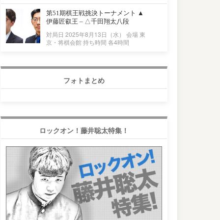
第51期棋王戦挑決トーナメント ▲
伊藤匠叡王 – △千田翔太八段
対局日 2025年8月13日（水） 会場 東
京・将棋会館 持ち時間 各4時間
フォトまとめ
ロックオン！藤井聡太特集！