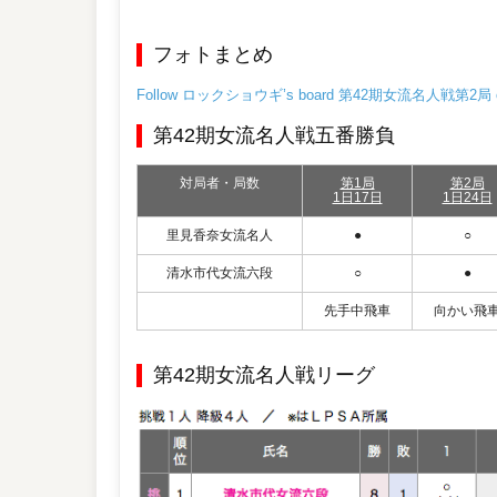
フォトまとめ
Follow ロックショウギ’s board 第42期女流名人戦第2局 on P
第42期女流名人戦五番勝負
対局者・局数
第1局
第2局
1日17日
1日24日
里見香奈女流名人
●
○
清水市代女流六段
○
●
先手中飛車
向かい飛
第42期女流名人戦リーグ