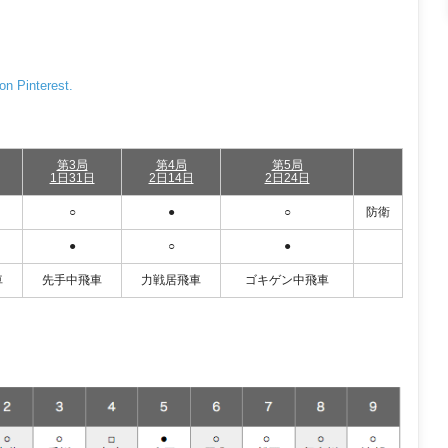
interest.
第3局
第4局
第5局
1日31日
2日14日
2日24日
○
●
○
防衛
●
○
●
車
先手中飛車
力戦居飛車
ゴキゲン中飛車