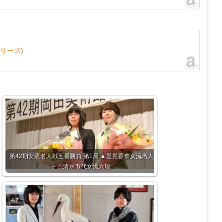
リーズ)
第42期女流名人戦五番勝負 第1局 ▲里見香奈女流名人
– △清水市代女流六段