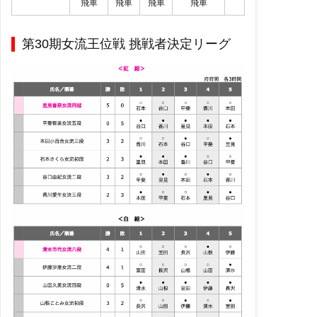
飛車
飛車
飛車
飛車
第30期女流王位戦 挑戦者決定リーグ