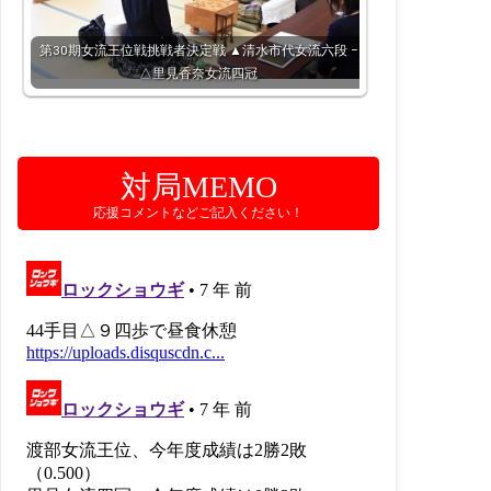
第30期女流王位戦挑戦者決定戦 ▲清水市代女流六段 −
△里見香奈女流四冠
対局MEMO
応援コメントなどご記入ください！