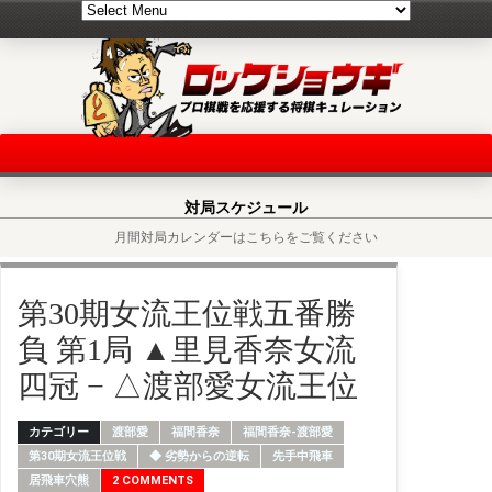
対局スケジュール
月間対局カレンダーはこちらをご覧ください
第30期女流王位戦五番勝
負 第1局 ▲里見香奈女流
四冠 − △渡部愛女流王位
カテゴリー
渡部愛
福間香奈
福間香奈-渡部愛
第30期女流王位戦
◆ 劣勢からの逆転
先手中飛車
居飛車穴熊
2 COMMENTS