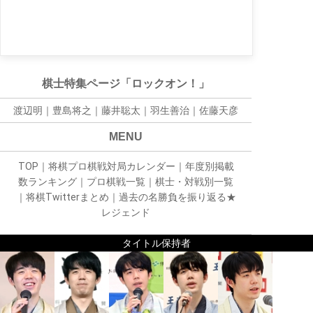
棋士特集ページ「ロックオン！」
渡辺明｜
豊島将之
｜
藤井聡太
｜
羽生善治
｜
佐藤天彦
MENU
TOP
｜
将棋プロ棋戦対局カレンダー
｜
年度別掲載
数ランキング
｜
プロ棋戦一覧
｜
棋士・対戦別一覧
｜
将棋Twitterまとめ
｜
過去の名勝負を振り返る★
レジェンド
タイトル保持者