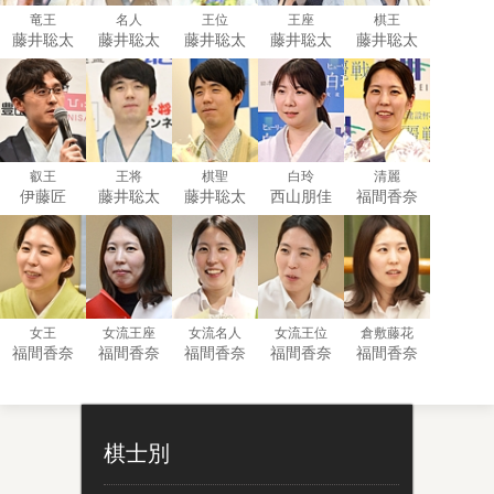
竜王
名人
王位
王座
棋王
藤井聡太
藤井聡太
藤井聡太
藤井聡太
藤井聡太
叡王
王将
棋聖
白玲
清麗
伊藤匠
藤井聡太
藤井聡太
西山朋佳
福間香奈
女王
女流王座
女流名人
女流王位
倉敷藤花
福間香奈
福間香奈
福間香奈
福間香奈
福間香奈
棋士別