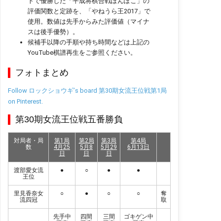
トで優勝した「平成将棋合戦ぽんぽこ」の
評価関数と定跡を、「やねうら王2017」で
使用。数値は先手からみた評価値（マイナ
スは後手優勢）。
候補手以降の手順や持ち時間などは上記の
YouTube棋譜再生をご参照ください。
フォトまとめ
Follow ロックショウギ’s board 第30期女流王位戦第1局
on Pinterest.
第30期女流王位戦五番勝負
対局者・局
第1局
第2局
第3局
第4局
数
4月25
5月8
5月29
6月13日
日
日
日
渡部愛女流
●
○
●
●
王位
里見香奈女
○
●
○
○
奪
流四冠
取
先手中
四間
三間
ゴキゲン中