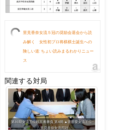
里見香奈女流５冠の奨励会退会から読
み解く 女性初プロ将棋棋士誕生への
険しい道: ちょい読みまるわかりニュー
ス
関連する対局
第30期女流王位戦五番勝負 第4局 ▲渡部愛女流王位−
△里見香奈女流四冠