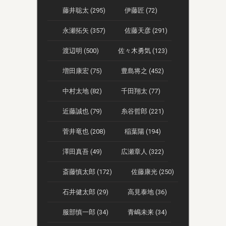
藤井聡太 (295)
伊藤匠 (72)
永瀬拓矢 (357)
佐藤天彦 (291)
渡辺明 (500)
佐々木勇気 (123)
増田康宏 (75)
豊島将之 (452)
中村太地 (82)
千田翔太 (77)
近藤誠也 (79)
糸谷哲郎 (221)
菅井竜也 (208)
稲葉陽 (194)
澤田真吾 (49)
広瀬章人 (322)
斎藤慎太郎 (172)
佐藤康光 (250)
石井健太郎 (29)
高見泰地 (36)
服部慎一郎 (34)
青嶋未来 (34)