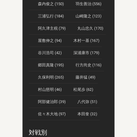
森内俊之 (150)
羽生善治 (556)
三浦弘行 (184)
山崎隆之 (123)
阿久津主税 (79)
丸山忠久 (170)
屋敷伸之 (94)
木村一基 (167)
谷川浩司 (42)
深浦康市 (179)
郷田真隆 (195)
行方尚史 (116)
久保利明 (265)
藤井猛 (49)
村山慈明 (46)
松尾歩 (62)
阿部健治郎 (39)
八代弥 (51)
佐々木大地 (97)
本田奎 (32)
対戦別