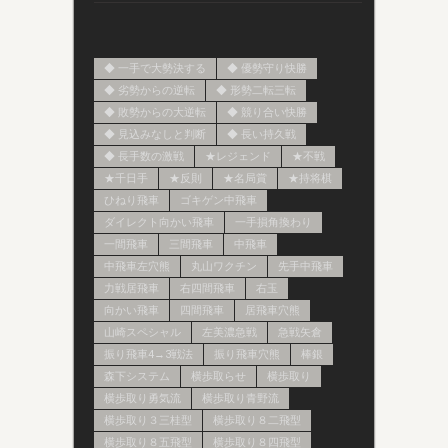
◆ 一手で大勢決する
◆ 優勢守り快勝
◆ 劣勢からの逆転
◆ 形勢二転三転
◆ 敗勢からの大逆転
◆ 競り合い快勝
◆ 見込みなしと判断
◆ 長い持久戦
◆ 長手数の激戦
★レジェンド
★不戦
★千日手
★反則
★名局賞
★持将棋
ひねり飛車
ゴキゲン中飛車
ダイレクト向かい飛車
一手損角換わり
一間飛車
三間飛車
中飛車
中飛車左穴熊
丸山ワクチン
先手中飛車
力戦居飛車
右四間飛車
右玉
向かい飛車
四間飛車
居飛車穴熊
山崎スペシャル
左美濃急戦
急戦矢倉
振り飛車4→3戦法
振り飛車穴熊
棒銀
森下システム
横歩取らせ
横歩取り
横歩取り勇気流
横歩取り青野流
横歩取り３三桂型
横歩取り８二飛型
横歩取り８五飛型
横歩取り８四飛型