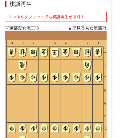
棋譜再生
スマホやタブレットでも棋譜再生が可能！
▽渡部愛女流王位
▲里見香奈女流四冠
9
8
7
6
5
4
3
2
1
一
二
三
四
五
六
七