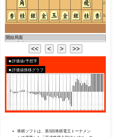
八
九
★評価値/予想手
★評価値推移グラフ
将棋ソフトは、第5回将棋電王トーナメン