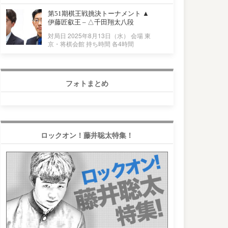
第51期棋王戦挑決トーナメント ▲
伊藤匠叡王 – △千田翔太八段
対局日 2025年8月13日（水） 会場 東
京・将棋会館 持ち時間 各4時間
フォトまとめ
ロックオン！藤井聡太特集！