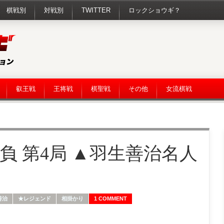
棋戦別
対戦別
TWITTER
ロックショウギ？
叡王戦
王将戦
棋聖戦
その他
女流棋戦
負 第4局 ▲羽生善治名人
善治
★レジェンド
相掛かり
1 COMMENT