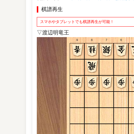
棋譜再生
スマホやタブレットでも棋譜再生が可能！
▽渡辺明竜王
9
8
7
6