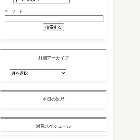
キーワード
月別アーカイブ
月
別
ア
ー
カ
イ
ブ
本日の対局
対局スケジュール