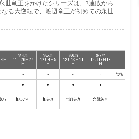
永世竜王をかけたシリーズは、3連敗から
となる大逆転で、渡辺竜王が初めての永世
第4局
第5局
第6局
第7局
14日
11月26日27
12月4日5
12月10日11
12月17日18
日
日
日
日
○
○
○
○
防衛
●
●
●
●
換わ
相掛かり
相矢倉
急戦矢倉
急戦矢倉