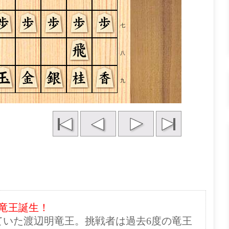
七
八
九
世竜王誕生！
していた渡辺明竜王。挑戦者は過去6度の竜王