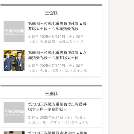
王位戦
第66期王位戦七番勝負 第4局 ▲藤
井聡太王位 − △永瀬拓矢九段
対局日 2025年8月19日（火）20日
（水） 会場 福岡・宗像ユリックス
第66期王位戦七番勝負 第3局 ▲永
瀬拓矢九段 − △藤井聡太王位
対局日 2025年7月29日（火）30日
（水） 会場 北海道・ポルトムインタ
王座戦
第73期王座戦五番勝負 第1局 藤井
聡太王座 – 伊藤匠叡王
対局日 2025年9月4日（木） 会場 シ
ンガポール・アマラ・サンクチュアリ
第73期王座戦挑戦者決定戦 ▲羽生