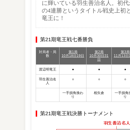
に輝いている羽生善治名人。初代
の4連勝というタイトル戦史上初
竜王に！
第21期竜王戦七番勝負
対局者・局
第1局
第2局
第3局
数
10月18日19日
10月30日31
11月13日
日
渡辺明竜王
●
●
●
羽生善治名
○
○
○
人
一手損角換わ
相矢倉
一手損角
り
り
第21期竜王戦決勝トーナメント