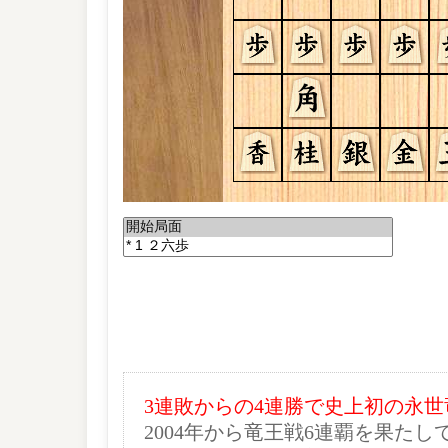
3連敗からの4連勝で史上初の永
2004年から竜王戦6連覇を果た