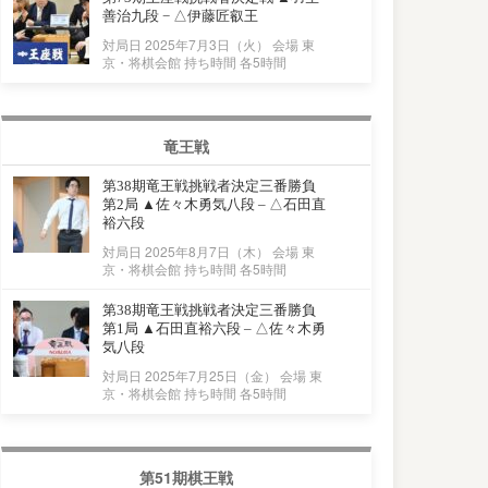
善治九段 − △伊藤匠叡王
対局日 2025年7月3日（火） 会場 東
京・将棋会館 持ち時間 各5時間
竜王戦
第38期竜王戦挑戦者決定三番勝負
第2局 ▲佐々木勇気八段 – △石田直
裕六段
対局日 2025年8月7日（木） 会場 東
京・将棋会館 持ち時間 各5時間
第38期竜王戦挑戦者決定三番勝負
第1局 ▲石田直裕六段 – △佐々木勇
気八段
対局日 2025年7月25日（金） 会場 東
京・将棋会館 持ち時間 各5時間
第51期棋王戦