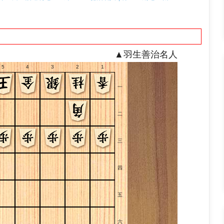
▲羽生善治名人
5
4
3
2
1
一
二
三
四
五
六