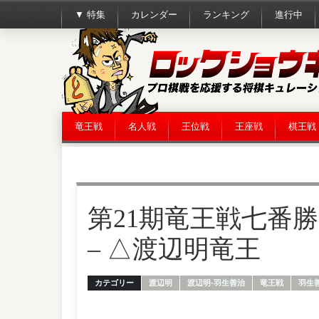
▼ 特集
カレンダー
ランキング
進行中
竜王戦
名人戦
王位戦
王座戦
棋王戦
第21期竜王戦七番勝
– △渡辺明竜王
カテゴリー
渡辺明
渡辺明-羽生善治
竜王戦
羽生