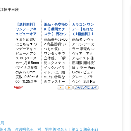
江恒平三段
4局
番勝負 第４局 渡辺明竜王 対 羽生善治名人｜第２１期竜王戦