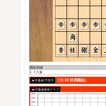
（15:39 対局開始）
★評価値/予想手
★評価値推移グラフ