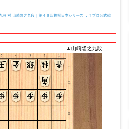
忠久九段 対 山崎隆之九段｜第４６回将棋日本シリーズ ＪＴプロ公式戦
▲山崎隆之九段
5
4
3
2
1
一
二
三
四