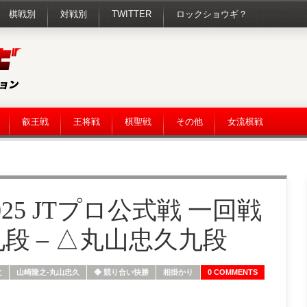
棋戦別
対戦別
TWITTER
ロックショウギ？
叡王戦
王将戦
棋聖戦
その他
女流棋戦
5 JTプロ公式戦 一回戦
段 – △丸山忠久九段
之
山崎隆之-丸山忠久
◆ 競り合い快勝
相掛かり
0 COMMENTS