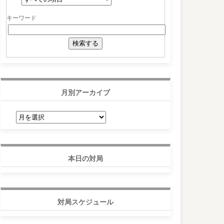
キーワード
月別アーカイブ
月
別
ア
ー
カ
イ
ブ
本日の対局
対局スケジュール