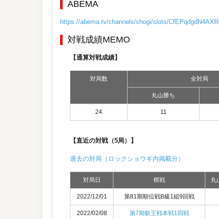
ABEMA
https://abema.tv/channels/shogi/slots/CfEPqdgdN4AX
対戦成績MEMO
【通算対戦成績】
対局数
全対局
丸山勝ち
24
11
【直近の対戦（5局）】
過去の対局（ロックショウギ内掲載分）
対局日
棋戦
丸
2022/12/01
第81期順位戦B級1組9回戦
2022/02/08
第7期叡王戦本戦1回戦