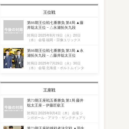
王位戦
第66期王位戦七番勝負 第4局 ▲藤
井聡太王位 − △永瀬拓矢九段
対局日 2025年8月19日（火）20日
（水） 会場 福岡・宗像ユリックス
第66期王位戦七番勝負 第3局 ▲永
瀬拓矢九段 − △藤井聡太王位
対局日 2025年7月29日（火）30日
（水） 会場 北海道・ポルトムインタ
王座戦
第73期王座戦五番勝負 第1局 藤井
聡太王座 – 伊藤匠叡王
対局日 2025年9月4日（木） 会場 シ
ンガポール・アマラ・サンクチュアリ
第73期王座戦挑戦者決定戦 ▲羽生