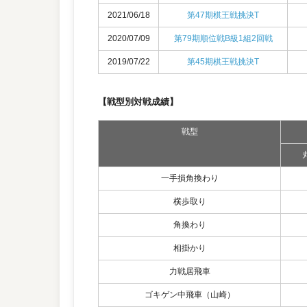
2021/06/18
第47期棋王戦挑決T
2020/07/09
第79期順位戦B級1組2回戦
2019/07/22
第45期棋王戦挑決T
【戦型別対戦成績】
戦型
一手損角換わり
横歩取り
角換わり
相掛かり
力戦居飛車
ゴキゲン中飛車（山崎）