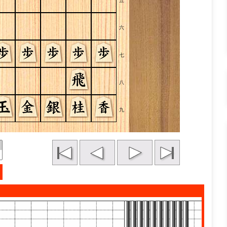
五
六
七
八
九