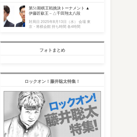
第51期棋王戦挑決トーナメント ▲
伊藤匠叡王 – △千田翔太八段
対局日 2025年8月13日（水） 会場 東
京・将棋会館 持ち時間 各4時間
フォトまとめ
ロックオン！藤井聡太特集！