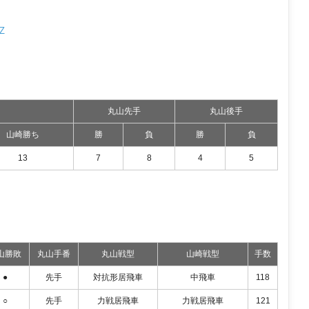
RZ
丸山先手
丸山後手
山崎勝ち
勝
負
勝
負
13
7
8
4
5
山勝敗
丸山手番
丸山戦型
山崎戦型
手数
●
先手
対抗形居飛車
中飛車
118
○
先手
力戦居飛車
力戦居飛車
121