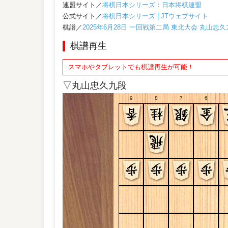
連盟サイト／
将棋日本シリーズ：日本将棋連盟
公式サイト／
将棋日本シリーズ | JTウェブサイト
棋譜／
2025年6月28日 一回戦第二局 東北大会 丸山
棋譜再生
スマホやタブレットでも棋譜再生が可能！
▽丸山忠久九段
9
8
7
6