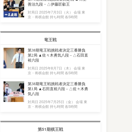
善治九段 − △伊藤匠叡王
対局日 2025年7月3日（火） 会場 東
京・将棋会館 持ち時間 各5時間
竜王戦
第38期竜王戦挑戦者決定三番勝負
第2局 ▲佐々木勇気八段 – △石田直
裕六段
対局日 2025年8月7日（木） 会場 東
京・将棋会館 持ち時間 各5時間
第38期竜王戦挑戦者決定三番勝負
第1局 ▲石田直裕六段 – △佐々木勇
気八段
対局日 2025年7月25日（金） 会場 東
京・将棋会館 持ち時間 各5時間
第51期棋王戦