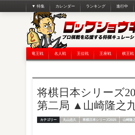
▼ 特集
カレンダー
ランキング
進行中
竜王戦
名人戦
王位戦
王座戦
棋王戦
将棋日本シリーズ202
第二局 ▲山崎隆之九
カテゴリー
丸山忠久
将棋日本シリーズ2025
山崎隆