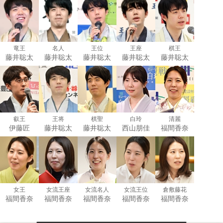
竜王
名人
王位
王座
棋王
藤井聡太
藤井聡太
藤井聡太
藤井聡太
藤井聡太
叡王
王将
棋聖
白玲
清麗
伊藤匠
藤井聡太
藤井聡太
西山朋佳
福間香奈
女王
女流王座
女流名人
女流王位
倉敷藤花
福間香奈
福間香奈
福間香奈
福間香奈
福間香奈