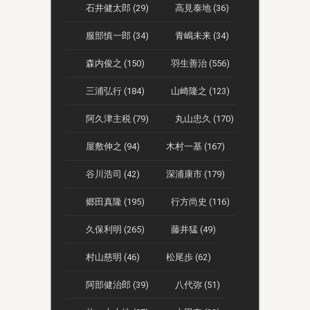
石井健太郎 (29)
高見泰地 (36)
服部慎一郎 (34)
青嶋未来 (34)
森内俊之 (150)
羽生善治 (556)
三浦弘行 (184)
山崎隆之 (123)
阿久津主税 (79)
丸山忠久 (170)
屋敷伸之 (94)
木村一基 (167)
谷川浩司 (42)
深浦康市 (179)
郷田真隆 (195)
行方尚史 (116)
久保利明 (265)
藤井猛 (49)
村山慈明 (46)
松尾歩 (62)
阿部健治郎 (39)
八代弥 (51)