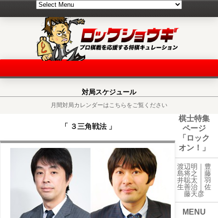
対局スケジュール
月間対局カレンダーはこちらをご覧ください
棋士特集
「 ３三角戦法 」
ページ
「ロック
オン！」
渡辺明｜
豊
島将之
｜
藤
井聡太
｜
羽
生善治
｜
佐
藤天彦
MENU