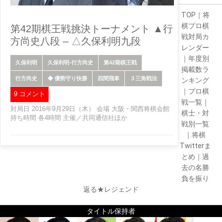
TOP
｜
将
棋プロ棋
第42期棋王戦挑決トーナメント ▲行
戦対局カ
方尚史八段 – △久保利明九段
レンダー
｜
年度別
久保利明
久保利明-行方尚史
第42期棋王戦
掲載数ラ
行方尚史
◆ 優勢守り快勝
四間飛車
３三角戦法
ンキング
｜
プロ棋
9 コメント
戦一覧
｜
対局日 2016年9月29日（木） 会場 大阪・関西将棋会館
棋士・対
持ち時間 各4時間 主催／共同通信社ほか
戦別一覧
｜
将棋
Twitterま
とめ
｜
過
去の名勝
負を振り
返る★レジェンド
タイトル保持者