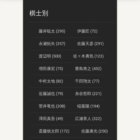
棋士別
藤井聡太 (295)
伊藤匠 (72)
永瀬拓矢 (357)
佐藤天彦 (291)
渡辺明 (500)
佐々木勇気 (123)
増田康宏 (75)
豊島将之 (452)
中村太地 (82)
千田翔太 (77)
近藤誠也 (79)
糸谷哲郎 (221)
菅井竜也 (208)
稲葉陽 (194)
澤田真吾 (49)
広瀬章人 (322)
斎藤慎太郎 (172)
佐藤康光 (250)