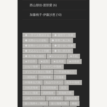
西山朋佳-渡部愛 (6)
加藤桃子-伊藤沙恵 (10)
◆ 一手で大勢決する
◆ 優勢守り快勝
◆ 劣勢からの逆転
◆ 形勢二転三転
◆ 敗勢からの大逆転
◆ 競り合い快勝
◆ 見込みなしと判断
◆ 長い持久戦
◆ 長手数の激戦
★レジェンド
★不戦
★千日手
★反則
★名局賞
★持将棋
ひねり飛車
ゴキゲン中飛車
ダイレクト向かい飛車
一手損角換わり
一間飛車
三間飛車
中飛車
中飛車左穴熊
丸山ワクチン
先手中飛車
力戦居飛車
右四間飛車
右玉
向かい飛車
四間飛車
居飛車穴熊
山崎スペシャル
左美濃急戦
急戦矢倉
振り飛車4→3戦法
振り飛車穴熊
棒銀