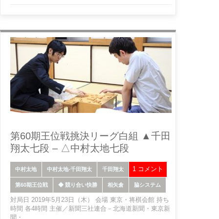
第60期王位戦挑決リーグ白組 ▲千田
翔太七段 – △中村太地七段
1 コメント
中村太地
中村太地-千田翔太
千田翔太
第60期王位戦
◆ 競り合い快勝
相矢倉
脇システム
対局日 2019年5月23日（木） 会場 東京・将棋会館 持ち
時間 各4時間 主催／新聞三社連合－北海道新聞・東京新
聞・