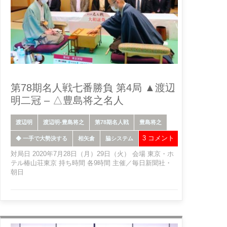
第78期名人戦七番勝負 第4局 ▲渡辺
明二冠 – △豊島将之名人
渡辺明
渡辺明-豊島将之
第78期名人戦
豊島将之
3 コメント
◆ 一手で大勢決する
相矢倉
脇システム
対局日 2020年7月28日（月）29日（火） 会場 東京・ホ
テル椿山荘東京 持ち時間 各9時間 主催／毎日新聞社・
朝日