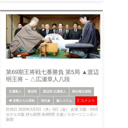
第69期王将戦七番勝負 第5局 ▲渡辺
明王将 − △広瀬章人八段
広瀬章人
渡辺明
渡辺明-広瀬章人
第69期王将戦
2 コメント
◆ 劣勢からの逆転
相矢倉
脇システム
対局日 2020年3月5日（木）6日（金） 会場 大阪・KKR
ホテル大阪 持ち時間 各8時間 主催／スポーツニッポン
新聞