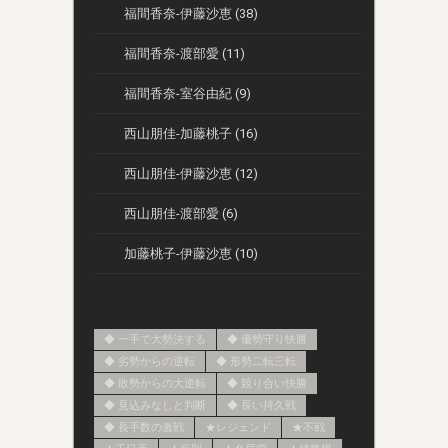
福間香奈-伊藤沙恵 (38)
福間香奈-渡部愛 (11)
福間香奈-室谷由紀 (9)
西山朋佳-加藤桃子 (16)
西山朋佳-伊藤沙恵 (12)
西山朋佳-渡部愛 (6)
加藤桃子-伊藤沙恵 (10)
◆ 一手で大勢決する
◆ 優勢守り快勝
◆ 劣勢からの逆転
◆ 形勢二転三転
◆ 敗勢からの大逆転
◆ 競り合い快勝
◆ 見込みなしと判断
◆ 長い持久戦
◆ 長手数の激戦
★レジェンド
★不戦