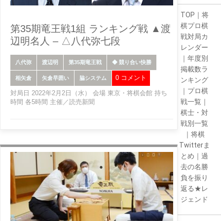
TOP
｜
将
棋プロ棋
第35期竜王戦1組 ランキング戦 ▲渡
戦対局カ
辺明名人 – △八代弥七段
レンダー
｜
年度別
八代弥
渡辺明
第35期竜王戦
◆ 競り合い快勝
掲載数ラ
0 コメント
相矢倉
矢倉早囲い
脇システム
ンキング
｜
プロ棋
対局日 2022年2月2日（水） 会場 東京・将棋会館 持ち
戦一覧
｜
時間 各5時間 主催／読売新聞
棋士・対
戦別一覧
｜
将棋
Twitterま
とめ
｜
過
去の名勝
負を振り
返る★レ
ジェンド