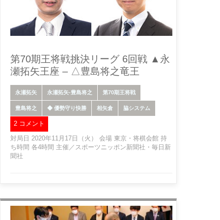
第70期王将戦挑決リーグ 6回戦 ▲永
瀬拓矢王座 – △豊島将之竜王
永瀬拓矢
永瀬拓矢-豊島将之
第70期王将戦
豊島将之
◆ 優勢守り快勝
相矢倉
脇システム
2 コメント
対局日 2020年11月17日（火） 会場 東京・将棋会館 持
ち時間 各4時間 主催／スポーツニッポン新聞社・毎日新
聞社