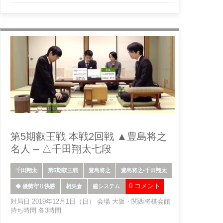
第5期叡王戦 本戦2回戦 ▲豊島将之
名人 – △千田翔太七段
千田翔太
第5期叡王戦
豊島将之
豊島将之-千田翔太
0 コメント
◆ 優勢守り快勝
相矢倉
脇システム
対局日 2019年12月1日（日） 会場 大阪・関西将棋会館
持ち時間 各3時間