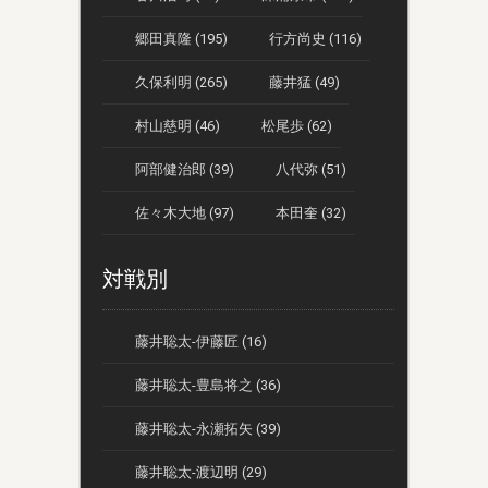
郷田真隆 (195)
行方尚史 (116)
久保利明 (265)
藤井猛 (49)
村山慈明 (46)
松尾歩 (62)
阿部健治郎 (39)
八代弥 (51)
佐々木大地 (97)
本田奎 (32)
対戦別
藤井聡太-伊藤匠 (16)
藤井聡太-豊島将之 (36)
藤井聡太-永瀬拓矢 (39)
藤井聡太-渡辺明 (29)