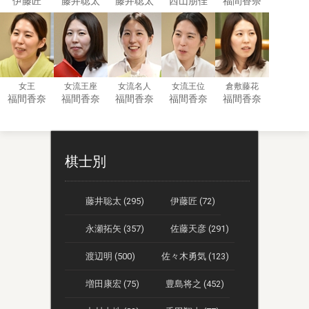
伊藤匠
藤井聡太
藤井聡太
西山朋佳
福間香奈
女王
女流王座
女流名人
女流王位
倉敷藤花
福間香奈
福間香奈
福間香奈
福間香奈
福間香奈
棋士別
藤井聡太 (295)
伊藤匠 (72)
永瀬拓矢 (357)
佐藤天彦 (291)
渡辺明 (500)
佐々木勇気 (123)
増田康宏 (75)
豊島将之 (452)