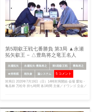
第5期叡王戦七番勝負 第3局 ▲永瀬
拓矢叡王 − △豊島将之竜王名人
永瀬拓矢
永瀬拓矢-豊島将之
第5期叡王戦
豊島将之
5 コメント
★持将棋
相矢倉
脇システム
対局日 2020年7月19日（日）14時対局開始 会場 愛知・
亀岳林 万松寺 持ち時間 各1時間 主催／ドワンゴ 立会／