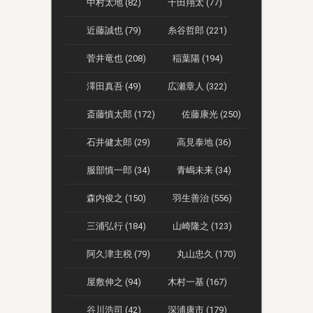
中村太地 (82)
千田翔太 (77)
近藤誠也 (79)
糸谷哲郎 (221)
菅井竜也 (208)
稲葉陽 (194)
澤田真吾 (49)
広瀬章人 (322)
斎藤慎太郎 (172)
佐藤康光 (250)
石井健太郎 (29)
高見泰地 (36)
服部慎一郎 (34)
青嶋未来 (34)
森内俊之 (150)
羽生善治 (556)
三浦弘行 (184)
山崎隆之 (123)
阿久津主税 (79)
丸山忠久 (170)
屋敷伸之 (94)
木村一基 (167)
谷川浩司 (42)
深浦康市 (179)