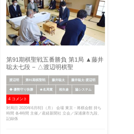
第91期棋聖戦五番勝負 第1局 ▲藤井
聡太七段 − △渡辺明棋聖
渡辺明
第91期棋聖戦
藤井聡太
藤井聡太-渡辺明
◆ 優勢守り快勝
★名局賞
相矢倉
脇システム
4 コメント
対局日 2020年6月8日（月） 会場 東京・将棋会館 持ち
時間 各4時間 主催／産経新聞社 立会／深浦康市九段、
記録係