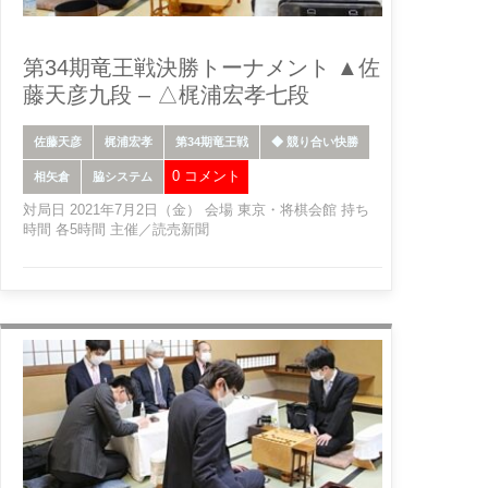
第34期竜王戦決勝トーナメント ▲佐
藤天彦九段 – △梶浦宏孝七段
佐藤天彦
梶浦宏孝
第34期竜王戦
◆ 競り合い快勝
0 コメント
相矢倉
脇システム
対局日 2021年7月2日（金） 会場 東京・将棋会館 持ち
時間 各5時間 主催／読売新聞