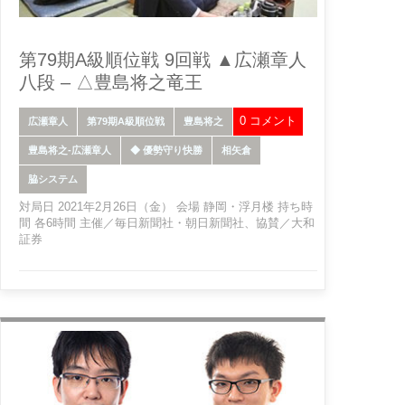
第79期A級順位戦 9回戦 ▲広瀬章人
八段 – △豊島将之竜王
0 コメント
広瀬章人
第79期A級順位戦
豊島将之
豊島将之-広瀬章人
◆ 優勢守り快勝
相矢倉
脇システム
対局日 2021年2月26日（金） 会場 静岡・浮月楼 持ち時
間 各6時間 主催／毎日新聞社・朝日新聞社、協賛／大和
証券