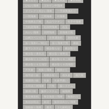
★千日手
★反則
★名局賞
★持将棋
ひねり飛車
ゴキゲン中飛車
ダイレクト向かい飛車
一手損角換わり
一間飛車
三間飛車
中飛車
中飛車左穴熊
丸山ワクチン
先手中飛車
力戦居飛車
右四間飛車
右玉
向かい飛車
四間飛車
居飛車穴熊
山崎スペシャル
左美濃急戦
急戦矢倉
振り飛車4→3戦法
振り飛車穴熊
棒銀
森下システム
横歩取らせ
横歩取り
横歩取り勇気流
横歩取り青野流
横歩取り３三桂型
横歩取り８二飛型
横歩取り８五飛型
横歩取り８四飛型
片矢倉
相振り飛車
相掛かり
相早繰り銀
相横歩取り
相矢倉
相穴熊
相腰掛け銀
矢倉
矢倉早囲い
石田流三間飛車
穴熊
脇システム
腰掛け銀
藤井システム
袖飛車
角交換急戦
角交換振り飛車
角換わり
角頭歩戦法
銀冠
阪田流向かい飛車
陽動振り飛車
雁木
３七銀戦法