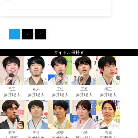
1
2
3
タイトル保持者
竜王
名人
王位
王座
棋王
藤井聡太
藤井聡太
藤井聡太
藤井聡太
藤井聡太
叡王
王将
棋聖
白玲
清麗