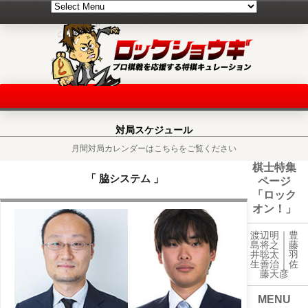
対局スケジュール
月間対局カレンダーはこちらをご覧ください
棋士特集
「 脇システム 」
ページ
「ロック
オン！」
渡辺明｜
豊
島将之
｜
藤
井聡太
｜
羽
生善治
｜
佐
藤天彦
MENU