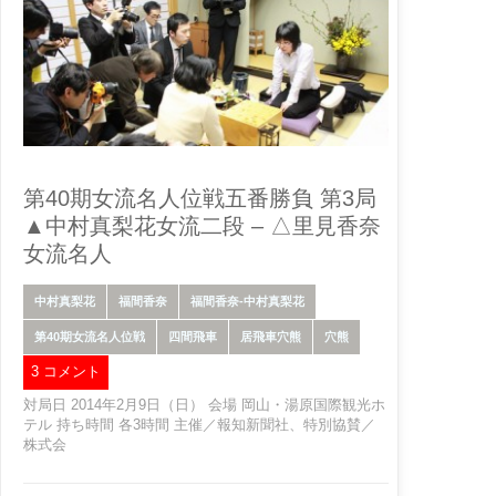
第40期女流名人位戦五番勝負 第3局
▲中村真梨花女流二段 – △里見香奈
女流名人
中村真梨花
福間香奈
福間香奈-中村真梨花
第40期女流名人位戦
四間飛車
居飛車穴熊
穴熊
3 コメント
対局日 2014年2月9日（日） 会場 岡山・湯原国際観光ホ
テル 持ち時間 各3時間 主催／報知新聞社、特別協賛／
株式会