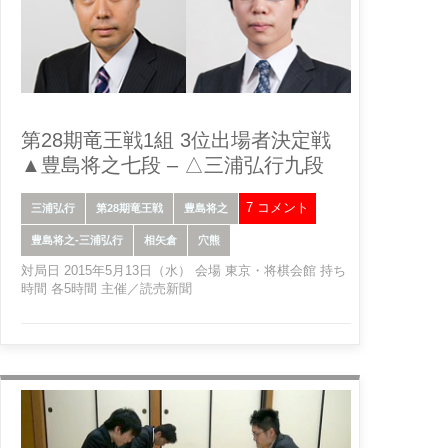
第28期竜王戦1組 3位出場者決定戦
▲豊島将之七段 – △三浦弘行九段
7 コメント
三浦弘行
第28期竜王戦
豊島将之
豊島将之-三浦弘行
相矢倉
穴熊
対局日 2015年5月13日（水） 会場 東京・将棋会館 持ち
時間 各5時間 主催／読売新聞