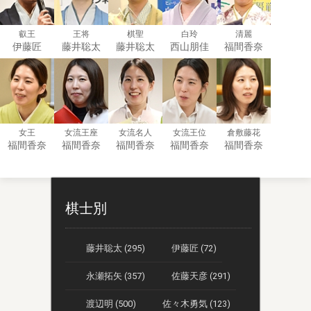
叡王
王将
棋聖
白玲
清麗
伊藤匠
藤井聡太
藤井聡太
西山朋佳
福間香奈
女王
女流王座
女流名人
女流王位
倉敷藤花
福間香奈
福間香奈
福間香奈
福間香奈
福間香奈
棋士別
藤井聡太 (295)
伊藤匠 (72)
永瀬拓矢 (357)
佐藤天彦 (291)
渡辺明 (500)
佐々木勇気 (123)