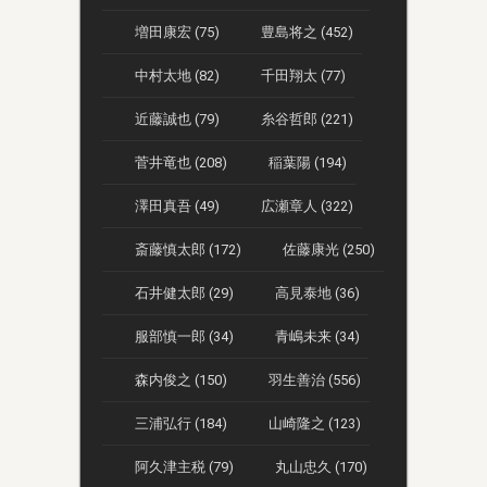
増田康宏 (75)
豊島将之 (452)
中村太地 (82)
千田翔太 (77)
近藤誠也 (79)
糸谷哲郎 (221)
菅井竜也 (208)
稲葉陽 (194)
澤田真吾 (49)
広瀬章人 (322)
斎藤慎太郎 (172)
佐藤康光 (250)
石井健太郎 (29)
高見泰地 (36)
服部慎一郎 (34)
青嶋未来 (34)
森内俊之 (150)
羽生善治 (556)
三浦弘行 (184)
山崎隆之 (123)
阿久津主税 (79)
丸山忠久 (170)