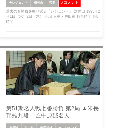
0 コメント
★レジェンド
相矢倉
穴熊
過去の名勝負を振り返る「レジェンド」 対局日 1995年2
月1日（水）2日（木） 会場 三重・戸田家 持ち時間 各8
時間
第51期名人戦七番勝負 第2局 ▲米長
邦雄九段 – △中原誠名人
中原誠
名人戦
米長邦雄
★レジェンド