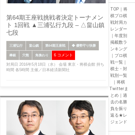
TOP
｜
将
棋プロ棋
第64期王座戦挑戦者決定トーナメン
戦対局カ
ト 1回戦 ▲三浦弘行九段 – △畠山鎮
レンダー
七段
｜
年度別
掲載数ラ
三浦弘行
畠山鎮
第64期王座戦
◆ 優勢守り快勝
ンキング
6 コメント
｜
プロ棋
棒銀
穴熊
角換わり
戦一覧
｜
対局日 2016年5月18日（水） 会場 東京・将棋会館 持ち
棋士・対
時間 各5時間 主催／日本経済新聞社
戦別一覧
｜
将棋
Twitterま
とめ
｜
過
去の名勝
負を振り
返る★レ
ジェンド