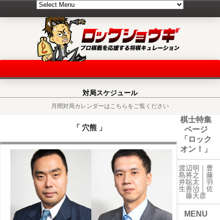
対局スケジュール
月間対局カレンダーはこちらをご覧ください
棋士特集
「 穴熊 」
ページ
「ロック
オン！」
渡辺明｜
豊
島将之
｜
藤
井聡太
｜
羽
生善治
｜
佐
藤天彦
MENU