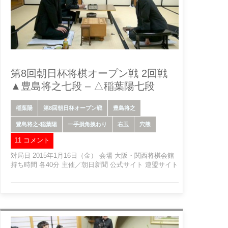
第8回朝日杯将棋オープン戦 2回戦
▲豊島将之七段 – △稲葉陽七段
稲葉陽
第8回朝日杯オープン戦
豊島将之
豊島将之-稲葉陽
一手損角換わり
右玉
穴熊
11 コメント
対局日 2015年1月16日（金） 会場 大阪・関西将棋会館
持ち時間 各40分 主催／朝日新聞 公式サイト 連盟サイト