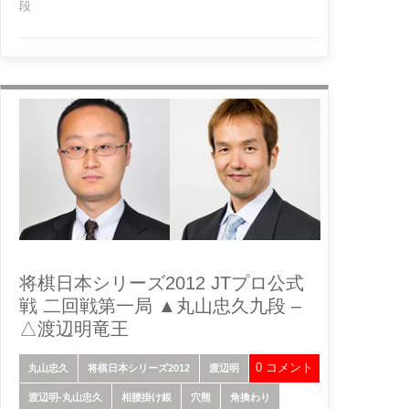
段
将棋日本シリーズ2012 JTプロ公式
戦 二回戦第一局 ▲丸山忠久九段 –
△渡辺明竜王
0 コメント
丸山忠久
将棋日本シリーズ2012
渡辺明
渡辺明-丸山忠久
相腰掛け銀
穴熊
角換わり