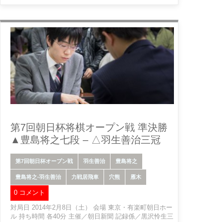
第7回朝日杯将棋オープン戦 準決勝
▲豊島将之七段 – △羽生善治三冠
第7回朝日杯オープン戦
羽生善治
豊島将之
豊島将之-羽生善治
力戦居飛車
穴熊
雁木
0 コメント
対局日 2014年2月8日（土） 会場 東京・有楽町朝日ホー
ル 持ち時間 各40分 主催／朝日新聞 記録係／黒沢怜生三