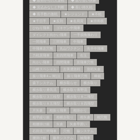
◆ 敗勢からの大逆転
◆ 競り合い快勝
◆ 見込みなしと判断
◆ 長い持久戦
◆ 長手数の激戦
★レジェンド
★不戦
★千日手
★反則
★名局賞
★持将棋
ひねり飛車
ゴキゲン中飛車
ダイレクト向かい飛車
一手損角換わり
一間飛車
三間飛車
中飛車
中飛車左穴熊
丸山ワクチン
先手中飛車
力戦居飛車
右四間飛車
右玉
向かい飛車
四間飛車
居飛車穴熊
山崎スペシャル
左美濃急戦
急戦矢倉
振り飛車4→3戦法
振り飛車穴熊
棒銀
森下システム
横歩取らせ
横歩取り
横歩取り勇気流
横歩取り青野流
横歩取り３三桂型
横歩取り８二飛型
横歩取り８五飛型
横歩取り８四飛型
片矢倉
相振り飛車
相掛かり
相早繰り銀
相横歩取り
相矢倉
相穴熊
相腰掛け銀
矢倉
矢倉早囲い
石田流三間飛車
穴熊
脇システム
腰掛け銀
藤井システム
袖飛車