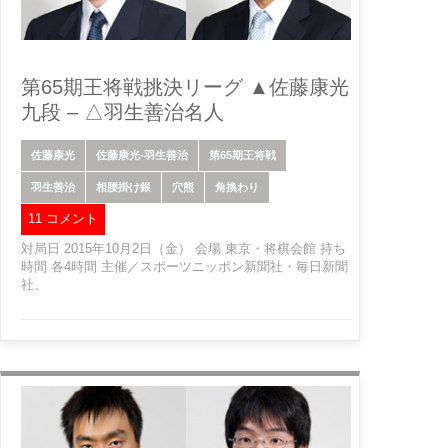
第65期王将戦挑決リーグ ▲佐藤康光
九段 – △羽生善治名人
佐藤康光
佐藤康光-羽生善治
第65期王将戦
羽生善治
相腰掛け銀
穴熊
角換わり
11 コメント
対局日 2015年10月2日（金） 会場 東京・将棋会館 持ち
時間 各4時間 主催／スポーツニッポン新聞社・毎日新聞
社、