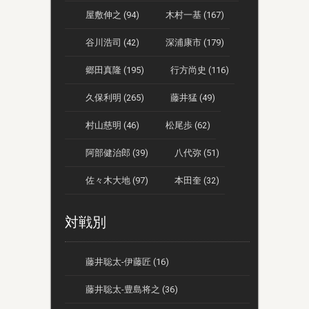
屋敷伸之 (94)
木村一基 (167)
谷川浩司 (42)
深浦康市 (179)
郷田真隆 (195)
行方尚史 (116)
久保利明 (265)
藤井猛 (49)
村山慈明 (46)
松尾歩 (62)
阿部健治郎 (39)
八代弥 (51)
佐々木大地 (97)
本田奎 (32)
対戦別
藤井聡太-伊藤匠 (16)
藤井聡太-豊島将之 (36)