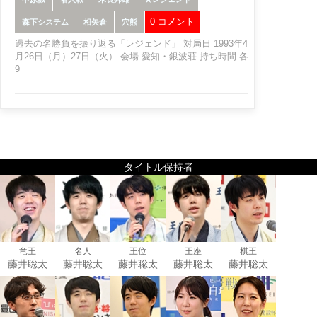
0 コメント
森下システム
相矢倉
穴熊
過去の名勝負を振り返る「レジェンド」 対局日 1993年4
月26日（月）27日（火） 会場 愛知・銀波荘 持ち時間 各
9
タイトル保持者
竜王
名人
王位
王座
棋王
藤井聡太
藤井聡太
藤井聡太
藤井聡太
藤井聡太