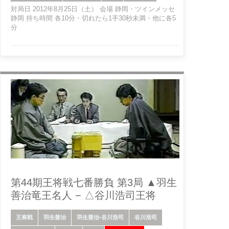
対局日 2012年8月25日（土） 会場 静岡・ツインメッセ
静岡 持ち時間 各10分・切れたら1手30秒未満・他に各5
分
第44期王将戦七番勝負 第3局 ▲羽生
善治竜王名人 − △谷川浩司王将
王将戦
羽生善治
羽生善治-谷川浩司
谷川浩司