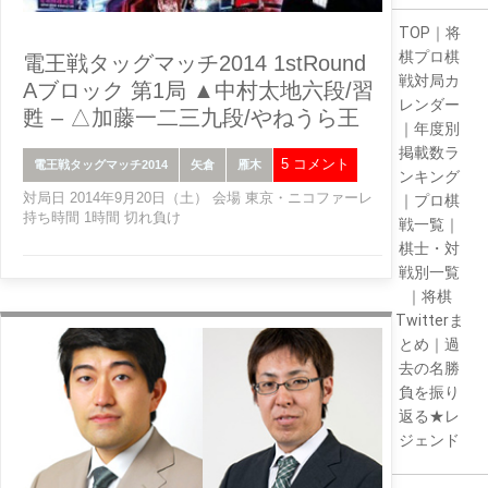
TOP
｜
将
棋プロ棋
電王戦タッグマッチ2014 1stRound
戦対局カ
Aブロック 第1局 ▲中村太地六段/習
レンダー
甦 – △加藤一二三九段/やねうら王
｜
年度別
掲載数ラ
5 コメント
電王戦タッグマッチ2014
矢倉
雁木
ンキング
対局日 2014年9月20日（土） 会場 東京・ニコファーレ
｜
プロ棋
持ち時間 1時間 切れ負け
戦一覧
｜
棋士・対
戦別一覧
｜
将棋
Twitterま
とめ
｜
過
去の名勝
負を振り
返る★レ
ジェンド