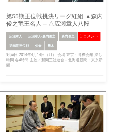
第55期王位戦挑決リーグ紅組 ▲森内
俊之竜王名人 – △広瀬章人八段
1 コメント
広瀬章人
広瀬章人-森内俊之
森内俊之
第55期王位戦
矢倉
雁木
対局日 2014年4月14日（月） 会場 東京・将棋会館 持ち
時間 各4時間 主催／新聞三社連合－北海道新聞・東京新
聞・