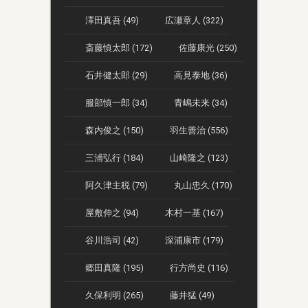
澤田真吾 (49)
広瀬章人 (322)
斎藤慎太郎 (172)
佐藤康光 (250)
石井健太郎 (29)
高見泰地 (36)
服部慎一郎 (34)
青嶋未来 (34)
森内俊之 (150)
羽生善治 (556)
三浦弘行 (184)
山崎隆之 (123)
阿久津主税 (79)
丸山忠久 (170)
屋敷伸之 (94)
木村一基 (167)
谷川浩司 (42)
深浦康市 (179)
郷田真隆 (195)
行方尚史 (116)
久保利明 (265)
藤井猛 (49)