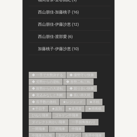
西山朋佳-加藤桃子 (16)
西山朋佳-伊藤沙恵 (12)
西山朋佳-渡部愛 (6)
加藤桃子-伊藤沙恵 (10)
◆ 一手で大勢決する
◆ 優勢守り快勝
◆ 劣勢からの逆転
◆ 形勢二転三転
◆ 敗勢からの大逆転
◆ 競り合い快勝
◆ 見込みなしと判断
◆ 長い持久戦
◆ 長手数の激戦
★レジェンド
★不戦
★千日手
★反則
★名局賞
★持将棋
ひねり飛車
ゴキゲン中飛車
ダイレクト向かい飛車
一手損角換わり
一間飛車
三間飛車
中飛車
中飛車左穴熊
丸山ワクチン
先手中飛車