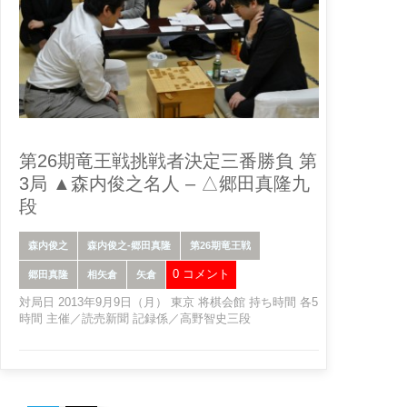
第26期竜王戦挑戦者決定三番勝負 第
3局 ▲森内俊之名人 – △郷田真隆九
段
森内俊之
森内俊之-郷田真隆
第26期竜王戦
0 コメント
郷田真隆
相矢倉
矢倉
対局日 2013年9月9日（月） 東京 将棋会館 持ち時間 各5
時間 主催／読売新聞 記録係／高野智史三段