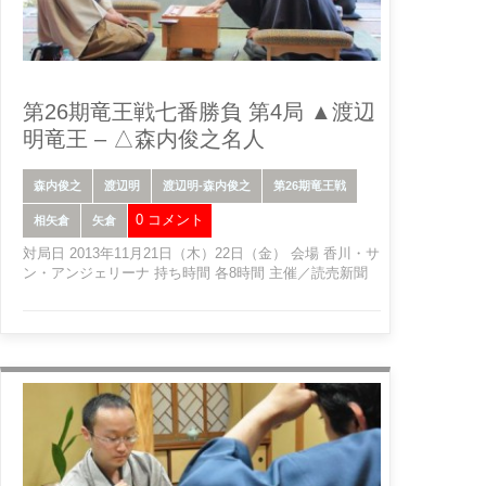
第26期竜王戦七番勝負 第4局 ▲渡辺
明竜王 – △森内俊之名人
森内俊之
渡辺明
渡辺明-森内俊之
第26期竜王戦
0 コメント
相矢倉
矢倉
対局日 2013年11月21日（木）22日（金） 会場 香川・サ
ン・アンジェリーナ 持ち時間 各8時間 主催／読売新聞