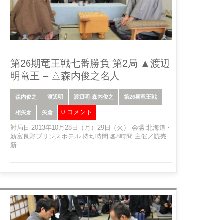
第26期竜王戦七番勝負 第2局 ▲渡辺
明竜王 – △森内俊之名人
森内俊之
渡辺明
渡辺明-森内俊之
第26期竜王戦
0 コメント
相矢倉
矢倉
対局日 2013年10月28日（月）29日（火） 会場 北海道・
新富良野プリンスホテル 持ち時間 各8時間 主催／読売
新