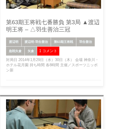
第63期王将戦七番勝負 第3局 ▲渡辺
明王将 – △羽生善治三冠
渡辺明
渡辺明-羽生善治
第63期王将戦
羽生善治
1 コメント
急戦矢倉
矢倉
対局日 2014年1月29日（水）30日（木） 会場 神奈川・
ホテル花月園 持ち時間 各8時間 主催／スポーツニッポ
ン新