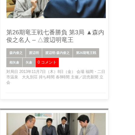
第26期竜王戦七番勝負 第3局 ▲森内
俊之名人 – △渡辺明竜王
森内俊之
渡辺明
渡辺明-森内俊之
第26期竜王戦
0 コメント
相矢倉
矢倉
対局日 2013年11月7日（木）8日（金） 会場 福岡・二日
市温泉 大丸別荘 持ち時間 各8時間 主催／読売新聞 立
会