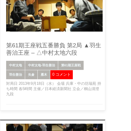
第61期王座戦五番勝負 第2局 ▲羽生
善治王座 – △中村太地六段
中村太地
中村太地-羽生善治
第61期王座戦
0 コメント
羽生善治
矢倉
雁木
対局日 2013年9月18日（水） 会場 兵庫・中の坊瑞苑 持
ち時間 各5時間 主催／日本経済新聞社 立会／桐山清澄
九段