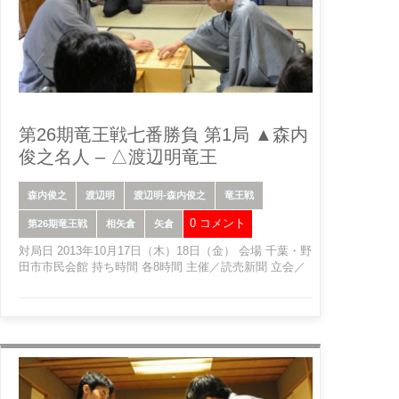
第26期竜王戦七番勝負 第1局 ▲森内
俊之名人 – △渡辺明竜王
森内俊之
渡辺明
渡辺明-森内俊之
竜王戦
0 コメント
第26期竜王戦
相矢倉
矢倉
対局日 2013年10月17日（木）18日（金） 会場 千葉・野
田市市民会館 持ち時間 各8時間 主催／読売新聞 立会／