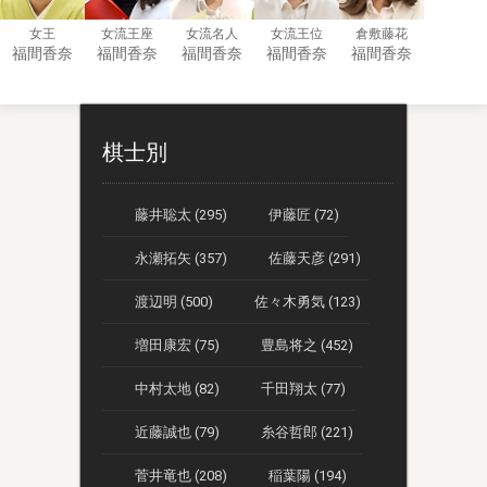
女王
女流王座
女流名人
女流王位
倉敷藤花
福間香奈
福間香奈
福間香奈
福間香奈
福間香奈
棋士別
藤井聡太 (295)
伊藤匠 (72)
永瀬拓矢 (357)
佐藤天彦 (291)
渡辺明 (500)
佐々木勇気 (123)
増田康宏 (75)
豊島将之 (452)
中村太地 (82)
千田翔太 (77)
近藤誠也 (79)
糸谷哲郎 (221)
菅井竜也 (208)
稲葉陽 (194)