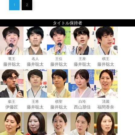
1
2
タイトル保持者
竜王
名人
王位
王座
棋王
藤井聡太
藤井聡太
藤井聡太
藤井聡太
藤井聡太
叡王
王将
棋聖
白玲
清麗
伊藤匠
藤井聡太
藤井聡太
西山朋佳
福間香奈