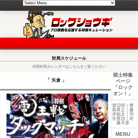
対局スケジュール
月間対局カレンダーはこちらをご覧ください
棋士特集
「 矢倉 」
ページ
「ロック
オン！」
渡辺明｜
豊
島将之
｜
藤
井聡太
｜
羽
生善治
｜
佐
藤天彦
MENU