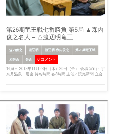
第26期竜王戦七番勝負 第5局 ▲森内
俊之名人 – △渡辺明竜王
森内俊之
渡辺明
渡辺明-森内俊之
第26期竜王戦
0 コメント
相矢倉
矢倉
対局日 2013年11月28日（木）29日（金） 会場 富山・宇
奈月温泉 延楽 持ち時間 各8時間 主催／読売新聞 立会