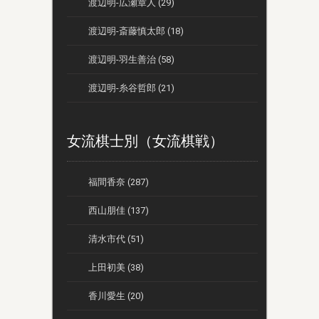
渡辺明-広瀬章人 (29)
渡辺明-斎藤慎太郎 (18)
渡辺明-羽生善治 (58)
渡辺明-糸谷哲郎 (21)
女流棋士別（女流棋戦）
福間香奈 (287)
西山朋佳 (137)
清水市代 (51)
上田初美 (38)
香川愛生 (20)