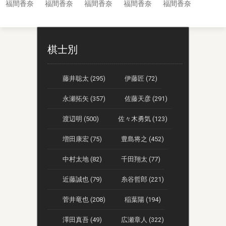
福間香奈
福間香奈
福間香奈
福間香奈
福間香奈
棋士別
藤井聡太 (295)
伊藤匠 (72)
永瀬拓矢 (357)
佐藤天彦 (291)
渡辺明 (500)
佐々木勇気 (123)
増田康宏 (75)
豊島将之 (452)
中村太地 (82)
千田翔太 (77)
近藤誠也 (79)
糸谷哲郎 (221)
菅井竜也 (208)
稲葉陽 (194)
澤田真吾 (49)
広瀬章人 (322)