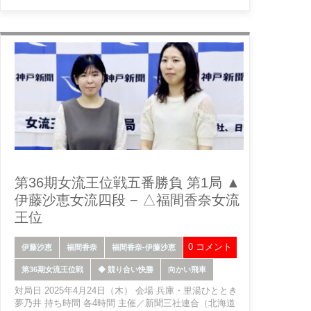
第36期女流王位戦五番勝負 第1局 ▲
伊藤沙恵女流四段 − △福間香奈女流
王位
0 コメント
伊藤沙恵
福間香奈
福間香奈-伊藤沙恵
第36期女流王位戦
◆ 競り合い快勝
向かい飛車
対局日 2025年4月24日（木） 会場 兵庫・里湯ひととき
夢乃井 持ち時間 各4時間 主催／新聞三社連合（北海道