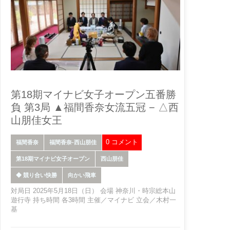
第18期マイナビ女子オープン五番勝
負 第3局 ▲福間香奈女流五冠 − △西
山朋佳女王
0 コメント
福間香奈
福間香奈-西山朋佳
第18期マイナビ女子オープン
西山朋佳
◆ 競り合い快勝
向かい飛車
対局日 2025年5月18日（日） 会場 神奈川・時宗総本山
遊行寺 持ち時間 各3時間 主催／マイナビ 立会／木村一
基