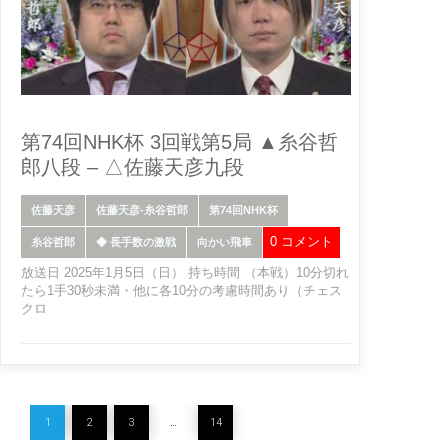
第74回NHK杯 3回戦第5局 ▲糸谷哲
郎八段 – △佐藤天彦九段
佐藤天彦
佐藤天彦-糸谷哲郎
第74回NHK杯
0 コメント
糸谷哲郎
◆ 長手数の激戦
向かい飛車
放送日 2025年1月5日（日） 持ち時間 （本戦）10分切れ
たら1手30秒未満・他に各10分の考慮時間あり（チェス
クロ
1
2
3
…
14