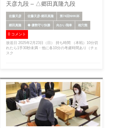
天彦九段 – △郷田真隆九段
佐藤天彦
佐藤天彦-郷田真隆
第74回NHK杯
郷田真隆
◆ 優勢守り快勝
向かい飛車
相穴熊
0 コメント
放送日 2025年2月23日（日） 持ち時間 （本戦）10分切
れたら1手30秒未満・他に各10分の考慮時間あり（チェ
スク