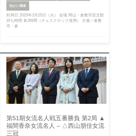
向かい飛車
対局日 2025年3月25日（火） 会場 岡山・倉敷市芸文館
持ち時間 各2時間（チェスクロック使用） 主催／倉敷
市・倉
第51期女流名人戦五番勝負 第2局 ▲
福間香奈女流名人 – △西山朋佳女流
三冠