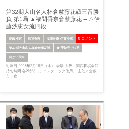
第32期大山名人杯倉敷藤花戦三番勝
負 第1局 ▲福間香奈倉敷藤花 – △伊
藤沙恵女流四段
0 コメント
伊藤沙恵
福間香奈
福間香奈-伊藤沙恵
第32期大山名人杯倉敷藤花戦
◆ 優勢守り快勝
向かい飛車
対局日 2025年2月19日（水） 会場 大阪・関西将棋会館
持ち時間 各2時間（チェスクロック使用） 主催／倉敷
市・倉