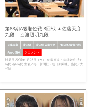
第83期A級順位戦 8回戦 ▲佐藤天彦
九段 – △渡辺明九段
佐藤天彦
渡辺明
渡辺明-佐藤天彦
第83期A級順位戦
0 コメント
向かい飛車
対局日 2025年1月28日（水） 会場 東京・将棋会館 持ち
時間 各6時間 主催／毎日新聞社・朝日新聞社、協賛／大
和証