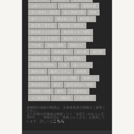
山崎スペシャル
左美濃急戦
急戦矢倉
振り飛車4→3戦法
振り飛車穴熊
棒銀
森下システム
横歩取らせ
横歩取り
横歩取り勇気流
横歩取り青野流
横歩取り３三桂型
横歩取り８二飛型
横歩取り８五飛型
横歩取り８四飛型
片矢倉
相振り飛車
相掛かり
相早繰り銀
相横歩取り
相矢倉
相穴熊
相腰掛け銀
矢倉
矢倉早囲い
石田流三間飛車
穴熊
脇システム
腰掛け銀
藤井システム
袖飛車
角交換急戦
角交換振り飛車
角換わり
角頭歩戦法
銀冠
阪田流向かい飛車
陽動振り飛車
雁木
３七銀戦法
３三角戦法
３二飛戦法
５筋位取り
各棋戦の成績や棋譜は、主催者発表の情報をご参照く
ださい。
また対局の評価値は将棋ソフト「水匠2（やねうら王
2019）」、将棋GUIは「将棋ぶらうざＱ」を使用して
こちら
います。詳しくは