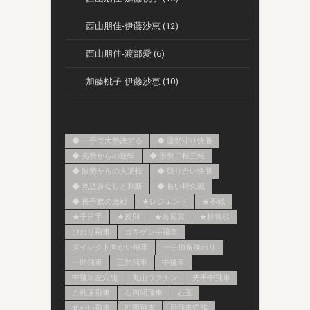
西山朋佳-伊藤沙恵 (12)
西山朋佳-渡部愛 (6)
加藤桃子-伊藤沙恵 (10)
◆ 一手で大勢決する
◆ 優勢守り快勝
◆ 劣勢からの逆転
◆ 形勢二転三転
◆ 敗勢からの大逆転
◆ 競り合い快勝
◆ 見込みなしと判断
◆ 長い持久戦
◆ 長手数の激戦
★レジェンド
★不戦
★千日手
★反則
★名局賞
★持将棋
ひねり飛車
ゴキゲン中飛車
ダイレクト向かい飛車
一手損角換わり
一間飛車
三間飛車
中飛車
中飛車左穴熊
丸山ワクチン
先手中飛車
力戦居飛車
右四間飛車
右玉
向かい飛車
四間飛車
居飛車穴熊