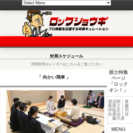
対局スケジュール
月間対局カレンダーはこちらをご覧ください
棋士特集
「 向かい飛車 」
ページ
「ロック
オン！」
渡辺明｜
豊
島将之
｜
藤
井聡太
｜
羽
生善治
｜
佐
藤天彦
MENU