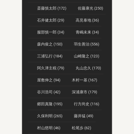
斎藤慎太郎 (172)
佐藤康光 (250)
石井健太郎 (29)
高見泰地 (36)
服部慎一郎 (34)
青嶋未来 (34)
森内俊之 (150)
羽生善治 (556)
三浦弘行 (184)
山崎隆之 (123)
阿久津主税 (79)
丸山忠久 (170)
屋敷伸之 (94)
木村一基 (167)
谷川浩司 (42)
深浦康市 (179)
郷田真隆 (195)
行方尚史 (116)
久保利明 (265)
藤井猛 (49)
村山慈明 (46)
松尾歩 (62)