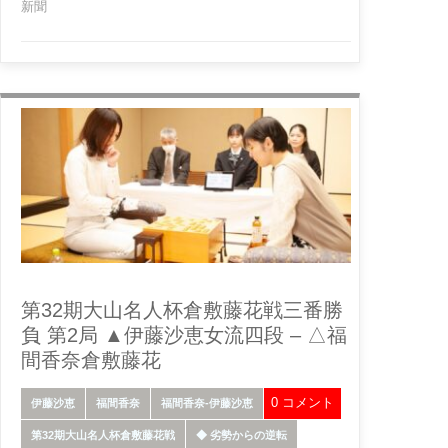
新聞
第32期大山名人杯倉敷藤花戦三番勝
負 第2局 ▲伊藤沙恵女流四段 – △福
間香奈倉敷藤花
0 コメント
伊藤沙恵
福間香奈
福間香奈-伊藤沙恵
第32期大山名人杯倉敷藤花戦
◆ 劣勢からの逆転