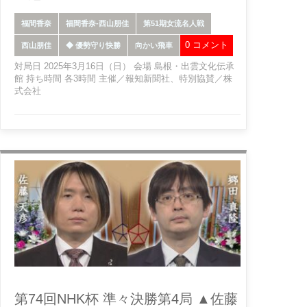
福間香奈
福間香奈-西山朋佳
第51期女流名人戦
0 コメント
西山朋佳
◆ 優勢守り快勝
向かい飛車
対局日 2025年3月16日（日） 会場 島根・出雲文化伝承
館 持ち時間 各3時間 主催／報知新聞社、特別協賛／株
式会社
第74回NHK杯 準々決勝第4局 ▲佐藤