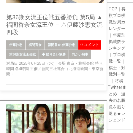
TOP
｜
将
棋プロ棋
第36期女流王位戦五番勝負 第5局 ▲
戦対局カ
福間香奈女流王位 − △伊藤沙恵女流
レンダー
四段
｜
年度別
掲載数ラ
0 コメント
伊藤沙恵
福間香奈
福間香奈-伊藤沙恵
ンキング
｜
プロ棋
第36期女流王位戦
◆ 競り合い快勝
向かい飛車
戦一覧
｜
対局日 2025年6月25日（水） 会場 東京・将棋会館 持ち
棋士・対
時間 各4時間 主催／新聞三社連合（北海道新聞・東京新
聞・
戦別一覧
｜
将棋
Twitterま
とめ
｜
過
去の名勝
負を振り
返る★レ
ジェンド