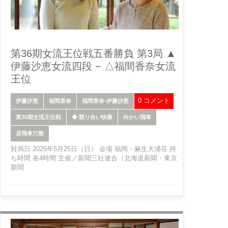
第36期女流王位戦五番勝負 第3局 ▲
伊藤沙恵女流四段 − △福間香奈女流
王位
0 コメント
伊藤沙恵
福間香奈
福間香奈-伊藤沙恵
第36期女流王位戦
◆ 競り合い快勝
向かい飛車
居飛車穴熊
対局日 2025年5月25日（日） 会場 福岡・麻生大浦荘 持
ち時間 各4時間 主催／新聞三社連合（北海道新聞・東京
新聞