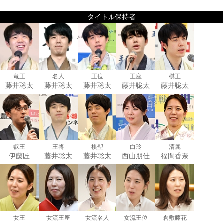
タイトル保持者
竜王
名人
王位
王座
棋王
藤井聡太
藤井聡太
藤井聡太
藤井聡太
藤井聡太
叡王
王将
棋聖
白玲
清麗
伊藤匠
藤井聡太
藤井聡太
西山朋佳
福間香奈
女王
女流王座
女流名人
女流王位
倉敷藤花