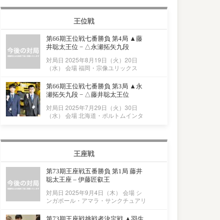
王位戦
第66期王位戦七番勝負 第4局 ▲藤
井聡太王位 − △永瀬拓矢九段
対局日 2025年8月19日（火）20日
（水） 会場 福岡・宗像ユリックス
第66期王位戦七番勝負 第3局 ▲永
瀬拓矢九段 − △藤井聡太王位
対局日 2025年7月29日（火）30日
（水） 会場 北海道・ポルトムインタ
王座戦
第73期王座戦五番勝負 第1局 藤井
聡太王座 – 伊藤匠叡王
対局日 2025年9月4日（木） 会場 シ
ンガポール・アマラ・サンクチュアリ
第73期王座戦挑戦者決定戦 ▲羽生