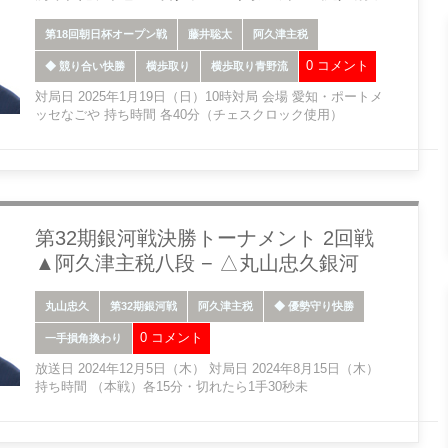
第18回朝日杯オープン戦
藤井聡太
阿久津主税
0 コメント
◆ 競り合い快勝
横歩取り
横歩取り青野流
対局日 2025年1月19日（日）10時対局 会場 愛知・ポートメ
ッセなごや 持ち時間 各40分（チェスクロック使用）
第32期銀河戦決勝トーナメント 2回戦
▲阿久津主税八段 − △丸山忠久銀河
丸山忠久
第32期銀河戦
阿久津主税
◆ 優勢守り快勝
0 コメント
一手損角換わり
放送日 2024年12月5日（木） 対局日 2024年8月15日（木）
持ち時間 （本戦）各15分・切れたら1手30秒未