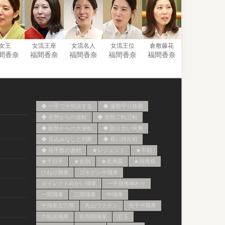
女王
女流王座
女流名人
女流王位
倉敷藤花
間香奈
福間香奈
福間香奈
福間香奈
福間香奈
）
◆ 一手で大勢決する
◆ 優勢守り快勝
◆ 劣勢からの逆転
◆ 形勢二転三転
◆ 敗勢からの大逆転
◆ 競り合い快勝
◆ 見込みなしと判断
◆ 長い持久戦
◆ 長手数の激戦
★レジェンド
★不戦
★千日手
★反則
★名局賞
★持将棋
ひねり飛車
ゴキゲン中飛車
ダイレクト向かい飛車
一手損角換わり
一間飛車
三間飛車
中飛車
中飛車左穴熊
丸山ワクチン
先手中飛車
力戦居飛車
右四間飛車
右玉