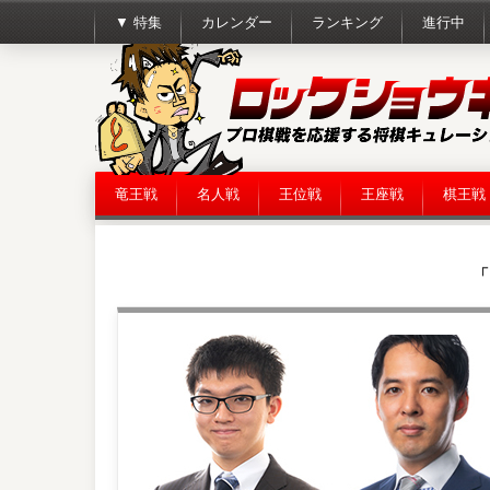
▼ 特集
カレンダー
ランキング
進行中
竜王戦
名人戦
王位戦
王座戦
棋王戦
「