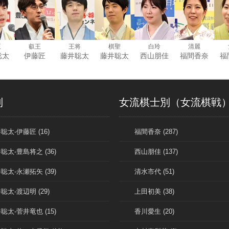
王
叡王
王将
棋聖
白玲
清麗
聡太
伊藤匠
藤井聡太
藤井聡太
西山朋佳
福間香奈
福
別
女流棋士別（女流棋戦
聡太-伊藤匠 (16)
福間香奈 (287)
聡太-豊島将之 (36)
西山朋佳 (137)
聡太-永瀬拓矢 (39)
清水市代 (51)
聡太-渡辺明 (29)
上田初美 (38)
聡太-菅井竜也 (15)
香川愛生 (20)