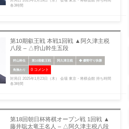
対局日 2025年2月19日（水） 会場 東京・将棋会館 持ち時間
各3時間
第10期叡王戦 本戦1回戦 ▲阿久津主税
八段 – △狩山幹生五段
狩山幹生
第10期叡王戦
阿久津主税
◆ 優勢守り快勝
0 コメント
角換わり
対局日 2025年1月23日（木） 会場 東京・将棋会館 持ち時間
各3時間
第18回朝日杯将棋オープン戦 1回戦 ▲
藤井聡太竜王名人 – △阿久津主税八段