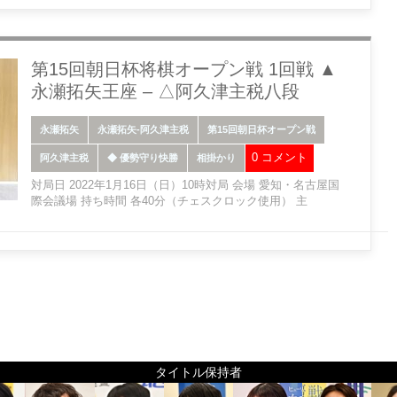
第15回朝日杯将棋オープン戦 1回戦 ▲
永瀬拓矢王座 – △阿久津主税八段
永瀬拓矢
永瀬拓矢-阿久津主税
第15回朝日杯オープン戦
0 コメント
阿久津主税
◆ 優勢守り快勝
相掛かり
対局日 2022年1月16日（日）10時対局 会場 愛知・名古屋国
際会議場 持ち時間 各40分（チェスクロック使用） 主
タイトル保持者