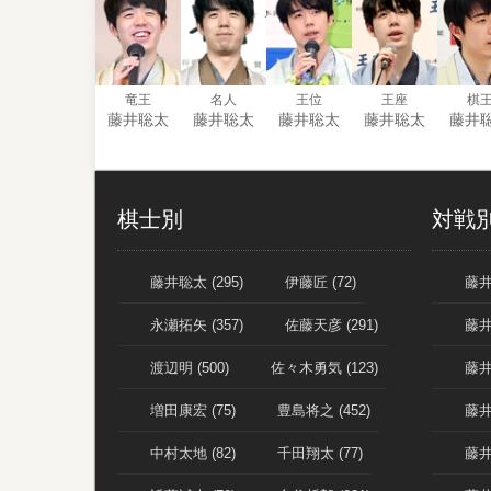
竜王
名人
王位
王座
棋
藤井聡太
藤井聡太
藤井聡太
藤井聡太
藤井
棋士別
対戦
藤井聡太 (295)
伊藤匠 (72)
藤井
永瀬拓矢 (357)
佐藤天彦 (291)
藤井
渡辺明 (500)
佐々木勇気 (123)
藤井
増田康宏 (75)
豊島将之 (452)
藤井
中村太地 (82)
千田翔太 (77)
藤井