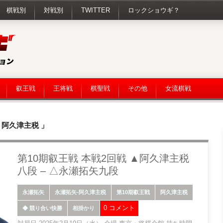
棋戦別
対戦別
TWITTER
ロックショウギ？
叡王戦
王将戦
棋聖戦
その他
女流棋戦
 阿久津主税 」
第10期叡王戦 本戦2回戦 ▲阿久津主税
八段 – △永瀬拓矢九段
永瀬拓矢
永瀬拓矢-阿久津主税
第10期叡王戦
阿久津主税
0 コメント
◆ 競り合い快勝
相掛かり