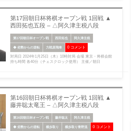
第17回朝日杯将棋オープン戦 1回戦 ▲
西田拓也五段 – △阿久津主税八段
第17回朝日杯オープン戦
西田拓也
阿久津主税
0 コメント
◆ 劣勢からの逆転
力戦居飛車
対局日 2024年1月25日（木）10時対局 会場 東京・将棋会館
持ち時間 各40分（チェスクロック使用） 主催／朝日
第16回朝日杯将棋オープン戦 1回戦 ▲
藤井聡太竜王 – △阿久津主税八段
第16回朝日杯オープン戦
藤井聡太
阿久津主税
0 コメント
◆ 劣勢からの逆転
横歩取り
横歩取り青野流