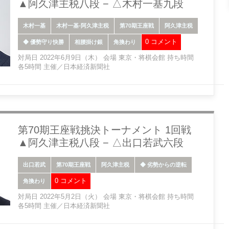
▲阿久津主税八段 − △木村一基九段
木村一基
木村一基-阿久津主税
第70期王座戦
阿久津主税
0 コメント
◆ 優勢守り快勝
相腰掛け銀
角換わり
対局日 2022年6月9日（木） 会場 東京・将棋会館 持ち時間
各5時間 主催／日本経済新聞社
第70期王座戦挑決トーナメント 1回戦
▲阿久津主税八段 − △出口若武六段
出口若武
第70期王座戦
阿久津主税
◆ 劣勢からの逆転
0 コメント
角換わり
対局日 2022年5月2日（火） 会場 東京・将棋会館 持ち時間
各5時間 主催／日本経済新聞社