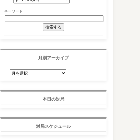
キーワード
月別アーカイブ
月
別
ア
ー
カ
イ
ブ
本日の対局
対局スケジュール