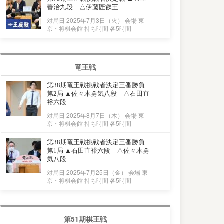
善治九段 − △伊藤匠叡王
対局日 2025年7月3日（火） 会場 東
京・将棋会館 持ち時間 各5時間
竜王戦
第38期竜王戦挑戦者決定三番勝負
第2局 ▲佐々木勇気八段 – △石田直
裕六段
対局日 2025年8月7日（木） 会場 東
京・将棋会館 持ち時間 各5時間
第38期竜王戦挑戦者決定三番勝負
第1局 ▲石田直裕六段 – △佐々木勇
気八段
対局日 2025年7月25日（金） 会場 東
京・将棋会館 持ち時間 各5時間
第51期棋王戦