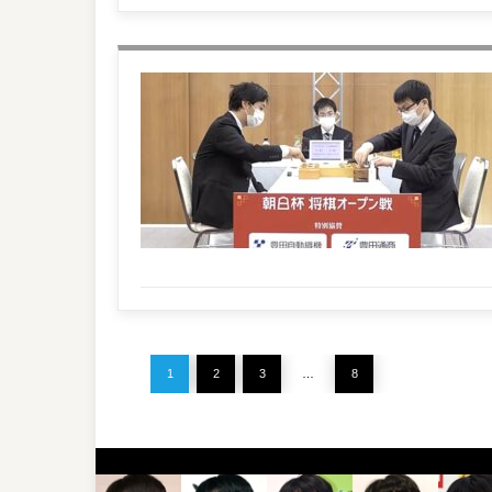
1
2
3
…
8