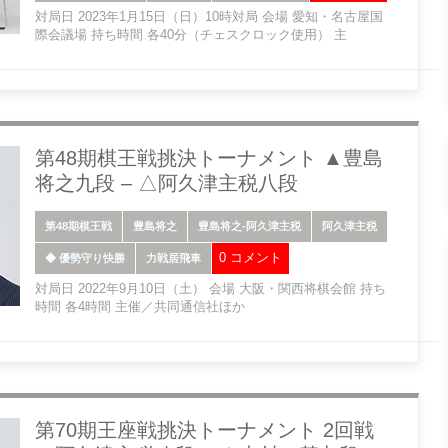
対局日 2023年1月15日（日）10時対局 会場 愛知・名古屋国
際会議場 持ち時間 各40分（チェスクロック使用） 主
第48期棋王戦挑決トーナメント ▲豊島
将之九段 – △阿久津主税八段
第48期棋王戦
豊島将之
豊島将之-阿久津主税
阿久津主税
0 コメント
◆ 優勢守り快勝
力戦居飛車
対局日 2022年9月10日（土） 会場 大阪・関西将棋会館 持ち
時間 各4時間 主催／共同通信社ほか
第70期王座戦挑決トーナメント 2回戦