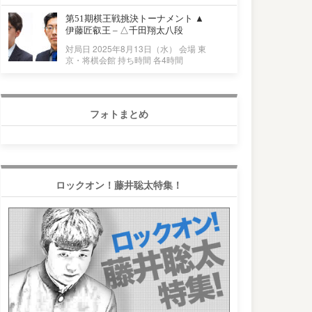
第51期棋王戦挑決トーナメント ▲
伊藤匠叡王 – △千田翔太八段
対局日 2025年8月13日（水） 会場 東
京・将棋会館 持ち時間 各4時間
フォトまとめ
ロックオン！藤井聡太特集！