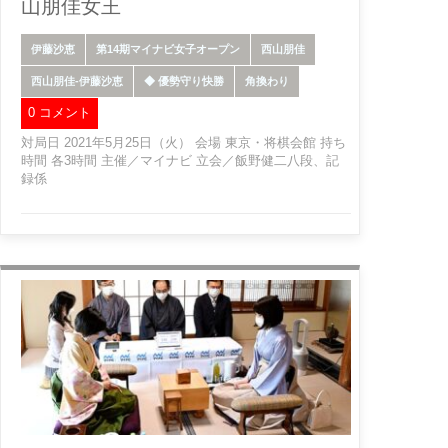
山朋佳女王
伊藤沙恵
第14期マイナビ女子オープン
西山朋佳
西山朋佳-伊藤沙恵
◆ 優勢守り快勝
角換わり
0 コメント
対局日 2021年5月25日（火） 会場 東京・将棋会館 持ち
時間 各3時間 主催／マイナビ 立会／飯野健二八段、記
録係