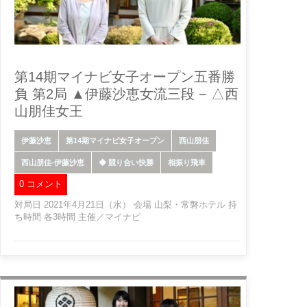
第14期マイナビ女子オープン五番勝
負 第2局 ▲伊藤沙恵女流三段 − △西
山朋佳女王
伊藤沙恵
第14期マイナビ女子オープン
西山朋佳
西山朋佳-伊藤沙恵
◆ 競り合い快勝
相振り飛車
0 コメント
対局日 2021年4月21日（水） 会場 山梨・常磐ホテル 持
ち時間 各3時間 主催／マイナビ