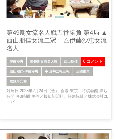
第49期女流名人戦五番勝負 第4局 ▲
西山朋佳女流二冠 – △伊藤沙恵女流
名人
0 コメント
伊藤沙恵
第49期女流名人戦
西山朋佳
西山朋佳-伊藤沙恵
◆ 形勢二転三転
三間飛車
居飛車穴熊
対局日 2023年2月24日（金） 会場 東京・将棋会館 持ち
時間 各3時間 主催／報知新聞社、特別協賛／株式会社ユ
ニバ