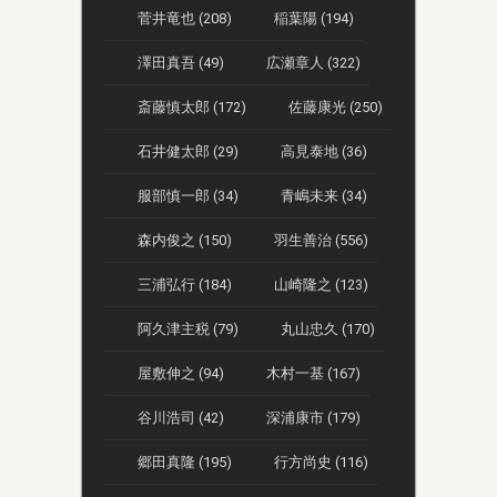
菅井竜也 (208)
稲葉陽 (194)
澤田真吾 (49)
広瀬章人 (322)
斎藤慎太郎 (172)
佐藤康光 (250)
石井健太郎 (29)
高見泰地 (36)
服部慎一郎 (34)
青嶋未来 (34)
森内俊之 (150)
羽生善治 (556)
三浦弘行 (184)
山崎隆之 (123)
阿久津主税 (79)
丸山忠久 (170)
屋敷伸之 (94)
木村一基 (167)
谷川浩司 (42)
深浦康市 (179)
郷田真隆 (195)
行方尚史 (116)