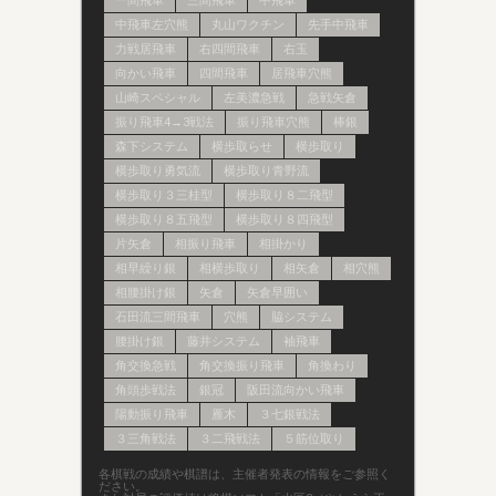
一間飛車
三間飛車
中飛車
中飛車左穴熊
丸山ワクチン
先手中飛車
力戦居飛車
右四間飛車
右玉
向かい飛車
四間飛車
居飛車穴熊
山崎スペシャル
左美濃急戦
急戦矢倉
振り飛車4→3戦法
振り飛車穴熊
棒銀
森下システム
横歩取らせ
横歩取り
横歩取り勇気流
横歩取り青野流
横歩取り３三桂型
横歩取り８二飛型
横歩取り８五飛型
横歩取り８四飛型
片矢倉
相振り飛車
相掛かり
相早繰り銀
相横歩取り
相矢倉
相穴熊
相腰掛け銀
矢倉
矢倉早囲い
石田流三間飛車
穴熊
脇システム
腰掛け銀
藤井システム
袖飛車
角交換急戦
角交換振り飛車
角換わり
角頭歩戦法
銀冠
阪田流向かい飛車
陽動振り飛車
雁木
３七銀戦法
３三角戦法
３二飛戦法
５筋位取り
各棋戦の成績や棋譜は、主催者発表の情報をご参照く
ださい。