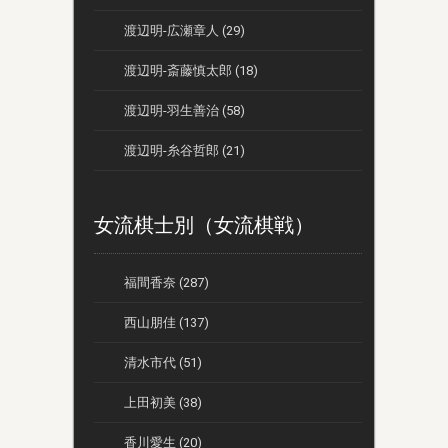
渡辺明-広瀬章人 (29)
渡辺明-斎藤慎太郎 (18)
渡辺明-羽生善治 (58)
渡辺明-糸谷哲郎 (21)
女流棋士別（女流棋戦）
福間香奈 (287)
西山朋佳 (137)
清水市代 (51)
上田初美 (38)
香川愛生 (20)