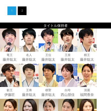
1
2
タイトル保持者
竜王
名人
王位
王座
棋王
藤井聡太
藤井聡太
藤井聡太
藤井聡太
藤井聡太
叡王
王将
棋聖
白玲
清麗
伊藤匠
藤井聡太
藤井聡太
西山朋佳
福間香奈