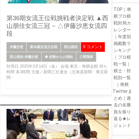
TOP
｜
将
棋プロ棋
第36期女流王位戦挑戦者決定戦 ▲西
戦対局カ
山朋佳女流三冠 − △伊藤沙恵女流四
レンダー
段
｜
年度別
掲載数ラ
0 コメント
伊藤沙恵
第36期女流王位戦
西山朋佳
ンキング
｜
プロ棋
西山朋佳-伊藤沙恵
◆ 劣勢からの逆転
三間飛車
戦一覧
｜
対局日 2025年3月14日（金） 会場 東京・将棋会館 持ち
棋士・対
時間 各3時間 主催／新聞三社連合（北海道新聞・東京新
聞・
戦別一覧
｜
将棋
Twitterま
とめ
｜
過
去の名勝
負を振り
返る★レ
ジェンド