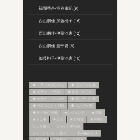
福間香奈-室谷由紀 (9)
西山朋佳-加藤桃子 (16)
西山朋佳-伊藤沙恵 (12)
西山朋佳-渡部愛 (6)
加藤桃子-伊藤沙恵 (10)
◆ 一手で大勢決する
◆ 優勢守り快勝
◆ 劣勢からの逆転
◆ 形勢二転三転
◆ 敗勢からの大逆転
◆ 競り合い快勝
◆ 見込みなしと判断
◆ 長い持久戦
◆ 長手数の激戦
★レジェンド
★不戦
★千日手
★反則
★名局賞
★持将棋
ひねり飛車
ゴキゲン中飛車
ダイレクト向かい飛車
一手損角換わり