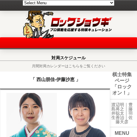
対局スケジュール
月間対局カレンダーはこちらをご覧ください
棋士特集
「 西山朋佳-伊藤沙恵 」
ページ
「ロック
オン！」
渡辺明｜
豊
島将之
｜
藤
井聡太
｜
羽
生善治
｜
佐
藤天彦
MENU