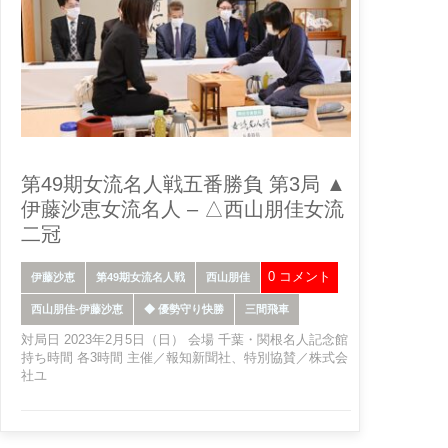
第49期女流名人戦五番勝負 第3局 ▲
伊藤沙恵女流名人 – △西山朋佳女流
二冠
0 コメント
伊藤沙恵
第49期女流名人戦
西山朋佳
西山朋佳-伊藤沙恵
◆ 優勢守り快勝
三間飛車
対局日 2023年2月5日（日） 会場 千葉・関根名人記念館
持ち時間 各3時間 主催／報知新聞社、特別協賛／株式会
社ユ