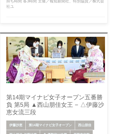
持ち時間 各3時間 主催／報知新聞社、特別協賛／株式会
社ユ
第14期マイナビ女子オープン五番勝
負 第5局 ▲西山朋佳女王 − △伊藤沙
恵女流三段
伊藤沙恵
第14期マイナビ女子オープン
西山朋佳