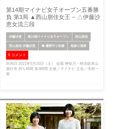
第14期マイナビ女子オープン五番勝
負 第3局 ▲西山朋佳女王 − △伊藤沙
恵女流三段
伊藤沙恵
第14期マイナビ女子オープン
西山朋佳
西山朋佳-伊藤沙恵
◆ 優勢守り快勝
相振り飛車
0 コメント
対局日 2021年5月15日（土） 会場 神奈川・時宗総本山
遊行寺 持ち時間 各3時間 主催／マイナビ 立会／木村一
基