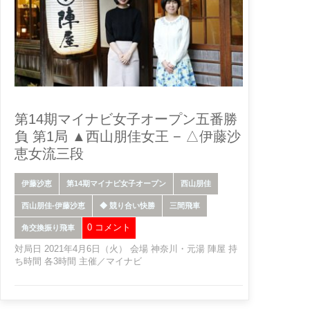
第14期マイナビ女子オープン五番勝
負 第1局 ▲西山朋佳女王 − △伊藤沙
恵女流三段
伊藤沙恵
第14期マイナビ女子オープン
西山朋佳
西山朋佳-伊藤沙恵
◆ 競り合い快勝
三間飛車
0 コメント
角交換振り飛車
対局日 2021年4月6日（火） 会場 神奈川・元湯 陣屋 持
ち時間 各3時間 主催／マイナビ