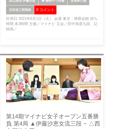
西山朋佳-伊藤沙恵
◆ 優勢守り快勝
居飛車穴熊
0 コメント
石田流三間飛車
対局日 2021年6月1日（火） 会場 東京・将棋会館 持ち
時間 各3時間 主催／マイナビ 立会／田中寅彦九段、記
録係／
第14期マイナビ女子オープン五番勝
負 第4局 ▲伊藤沙恵女流三段 − △西