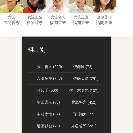
女王
女流王座
女流名人
女流王位
倉敷藤花
福間香奈
福間香奈
福間香奈
福間香奈
福間香奈
棋士別
藤井聡太 (295)
伊藤匠 (72)
永瀬拓矢 (357)
佐藤天彦 (291)
渡辺明 (500)
佐々木勇気 (123)
増田康宏 (75)
豊島将之 (452)
中村太地 (82)
千田翔太 (77)
近藤誠也 (79)
糸谷哲郎 (221)