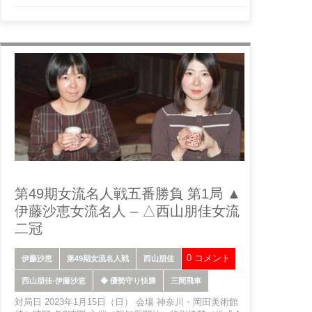
第49期女流名人戦五番勝負 第1局 ▲
伊藤沙恵女流名人 – △西山朋佳女流
二冠
0 コメント
伊藤沙恵
第49期女流名人戦
西山朋佳
西山朋佳-伊藤沙恵
◆ 優勢守り快勝
三間飛車
対局日 2023年1月15日（日） 会場 神奈川・岡田美術館