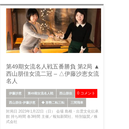
第49期女流名人戦五番勝負 第2局 ▲
西山朋佳女流二冠 – △伊藤沙恵女流
名人
0 コメント
伊藤沙恵
第49期女流名人戦
西山朋佳
西山朋佳-伊藤沙恵
◆ 形勢二転三転
三間飛車
対局日 2023年1月22日（日） 会場 島根・出雲文化伝承
館 持ち時間 各3時間 主催／報知新聞社、特別協賛／株
式会社