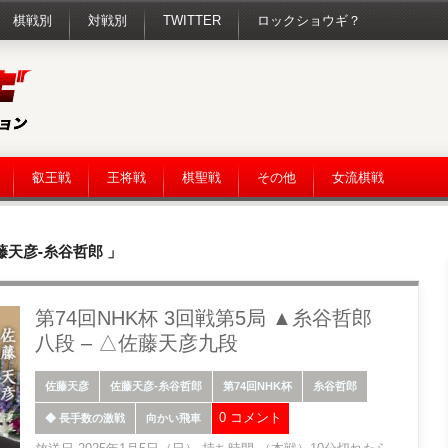
棋戦別
対戦別
TWITTER
ロックショウギ？
叡王戦
王将戦
棋聖戦
その他
女流棋戦
藤天彦-糸谷哲郎 」
第74回NHK杯 3回戦第5局 ▲糸谷哲郎
八段 – △佐藤天彦九段
佐藤天彦
佐藤天彦-糸谷哲郎
第74回NHK杯
糸谷哲郎
0 コメント
◆ 長手数の激戦
向かい飛車