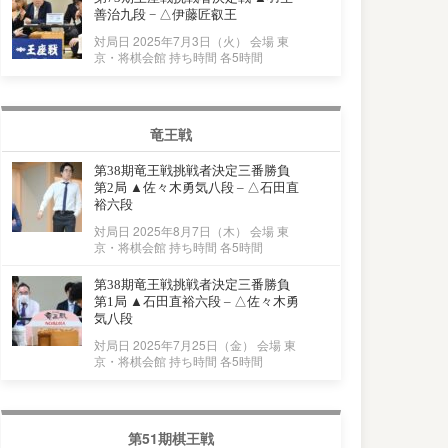
善治九段 − △伊藤匠叡王
対局日 2025年7月3日（火） 会場 東
京・将棋会館 持ち時間 各5時間
竜王戦
第38期竜王戦挑戦者決定三番勝負
第2局 ▲佐々木勇気八段 – △石田直
裕六段
対局日 2025年8月7日（木） 会場 東
京・将棋会館 持ち時間 各5時間
第38期竜王戦挑戦者決定三番勝負
第1局 ▲石田直裕六段 – △佐々木勇
気八段
対局日 2025年7月25日（金） 会場 東
京・将棋会館 持ち時間 各5時間
第51期棋王戦