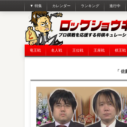
▼ 特集
カレンダー
ランキング
進行中
竜王戦
名人戦
王位戦
王座戦
棋王戦
「 佐