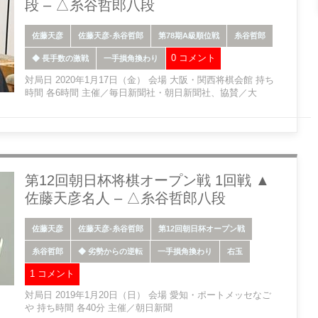
段 – △糸谷哲郎八段
佐藤天彦
佐藤天彦-糸谷哲郎
第78期A級順位戦
糸谷哲郎
0 コメント
◆ 長手数の激戦
一手損角換わり
対局日 2020年1月17日（金） 会場 大阪・関西将棋会館 持ち
時間 各6時間 主催／毎日新聞社・朝日新聞社、協賛／大
第12回朝日杯将棋オープン戦 1回戦 ▲
佐藤天彦名人 – △糸谷哲郎八段
佐藤天彦
佐藤天彦-糸谷哲郎
第12回朝日杯オープン戦
糸谷哲郎
◆ 劣勢からの逆転
一手損角換わり
右玉
1 コメント
対局日 2019年1月20日（日） 会場 愛知・ポートメッセなご
や 持ち時間 各40分 主催／朝日新聞