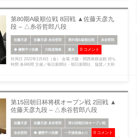
第80期A級順位戦 8回戦 ▲佐藤天彦九
段 – △糸谷哲郎八段
佐藤天彦
佐藤天彦-糸谷哲郎
第80期A級順位戦
糸谷哲郎
0 コメント
◆ 優勢守り快勝
力戦居飛車
雁木
対局日 2022年2月4日（金） 会場 大阪・関西将棋会館 持ち
時間 各6時間 主催／毎日新聞社・朝日新聞社、協賛／大和
第15回朝日杯将棋オープン戦 2回戦 ▲
佐藤天彦九段 – △糸谷哲郎八段
佐藤天彦
佐藤天彦-糸谷哲郎
第15回朝日杯オープン戦
0 コメント
糸谷哲郎
◆ 優勢守り快勝
一手損角換わり