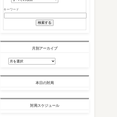
キーワード
月別アーカイブ
月
別
ア
ー
カ
イ
ブ
本日の対局
対局スケジュール