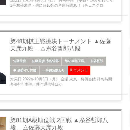
放送日 2025年1月5日（日） 持ち時間 （本戦）10分切れたら
1手30秒未満・他に各10分の考慮時間あり（チェスクロ
第48期棋王戦挑決トーナメント ▲佐藤
天彦九段 – △糸谷哲郎八段
佐藤天彦
佐藤天彦-糸谷哲郎
第48期棋王戦
糸谷哲郎
0 コメント
◆ 優勢守り快勝
一手損角換わり
対局日 2022年10月3日（月） 会場 東京・将棋会館 持ち時間
各4時間 主催／共同通信社ほか
第81期A級順位戦 2回戦 ▲糸谷哲郎八
段 – △佐藤天彦九段