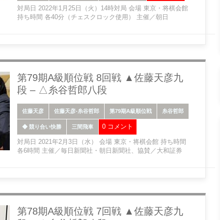
対局日 2022年1月25日（火）14時対局 会場 東京・将棋会館
持ち時間 各40分（チェスクロック使用） 主催／朝日
第79期A級順位戦 8回戦 ▲佐藤天彦九
段 – △糸谷哲郎八段
佐藤天彦
佐藤天彦-糸谷哲郎
第79期A級順位戦
糸谷哲郎
0 コメント
◆ 競り合い快勝
三間飛車
対局日 2021年2月3日（水） 会場 東京・将棋会館 持ち時間
各6時間 主催／毎日新聞社・朝日新聞社、協賛／大和証券
第78期A級順位戦 7回戦 ▲佐藤天彦九