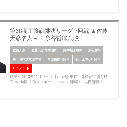
第68期王将戦挑決リーグ 7回戦 ▲佐藤
天彦名人 – △糸谷哲郎八段
佐藤天彦
佐藤天彦-糸谷哲郎
第68期王将戦
糸谷哲郎
◆ 一手で大勢決する
角交換振り飛車
阪田流向かい飛車
3 コメント
対局日 2018年11月26日（月） 会場 東京・将棋会館 持ち時
間 各4時間 主催／スポーツニッポン新聞社・毎日新聞社