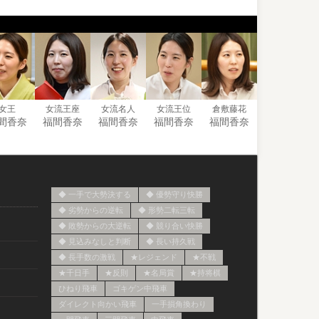
女王
女流王座
女流名人
女流王位
倉敷藤花
間香奈
福間香奈
福間香奈
福間香奈
福間香奈
）
◆ 一手で大勢決する
◆ 優勢守り快勝
◆ 劣勢からの逆転
◆ 形勢二転三転
◆ 敗勢からの大逆転
◆ 競り合い快勝
◆ 見込みなしと判断
◆ 長い持久戦
◆ 長手数の激戦
★レジェンド
★不戦
★千日手
★反則
★名局賞
★持将棋
ひねり飛車
ゴキゲン中飛車
ダイレクト向かい飛車
一手損角換わり