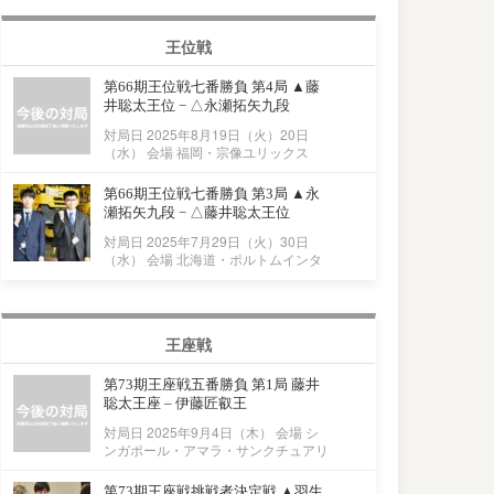
王位戦
第66期王位戦七番勝負 第4局 ▲藤
井聡太王位 − △永瀬拓矢九段
対局日 2025年8月19日（火）20日
（水） 会場 福岡・宗像ユリックス
第66期王位戦七番勝負 第3局 ▲永
瀬拓矢九段 − △藤井聡太王位
対局日 2025年7月29日（火）30日
（水） 会場 北海道・ポルトムインタ
王座戦
第73期王座戦五番勝負 第1局 藤井
聡太王座 – 伊藤匠叡王
対局日 2025年9月4日（木） 会場 シ
ンガポール・アマラ・サンクチュアリ
第73期王座戦挑戦者決定戦 ▲羽生