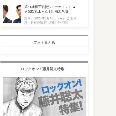
第51期棋王戦挑決トーナメント ▲
伊藤匠叡王 – △千田翔太八段
対局日 2025年8月13日（水） 会場 東
京・将棋会館 持ち時間 各4時間
フォトまとめ
ロックオン！藤井聡太特集！