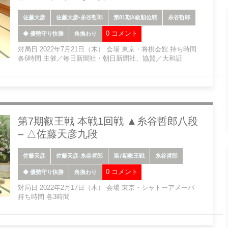
佐藤天彦
佐藤天彦-糸谷哲郎
第81期A級順位戦
糸谷哲郎
0 コメント
◆ 優勢守り快勝
角換わり
対局日 2022年7月21日（木） 会場 東京・将棋会館 持ち時間
各6時間 主催／毎日新聞社・朝日新聞社、協賛／大和証
第7期叡王戦 本戦1回戦 ▲糸谷哲郎八段
– △佐藤天彦九段
佐藤天彦
佐藤天彦-糸谷哲郎
第7期叡王戦
糸谷哲郎
0 コメント
◆ 優勢守り快勝
角換わり
対局日 2022年2月17日（木） 会場 東京・シャトーアメーバ
持ち時間 各3時間