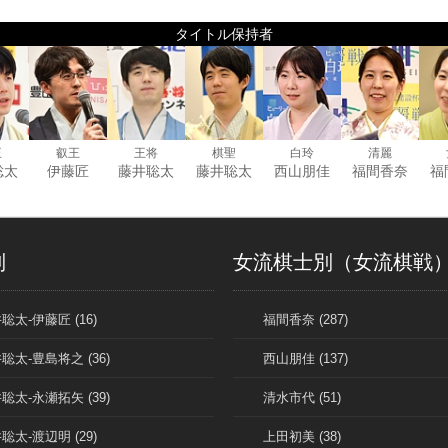
タイトル保持者
王
叡王
王将
棋聖
白玲
清麗
聡太
伊藤匠
藤井聡太
藤井聡太
西山朋佳
福間香奈
福
別
女流棋士別（女流棋戦
聡太-伊藤匠 (16)
福間香奈 (287)
聡太-豊島将之 (36)
西山朋佳 (137)
聡太-永瀬拓矢 (39)
清水市代 (51)
聡太-渡辺明 (29)
上田初美 (38)