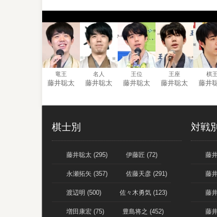
竜王
名人
王位
王座
棋
藤井聡太
藤井聡太
藤井聡太
藤井聡太
藤井
棋士別
対戦
藤井聡太 (295)
伊藤匠 (72)
藤井
永瀬拓矢 (357)
佐藤天彦 (291)
藤井
渡辺明 (500)
佐々木勇気 (123)
藤井
増田康宏 (75)
豊島将之 (452)
藤井