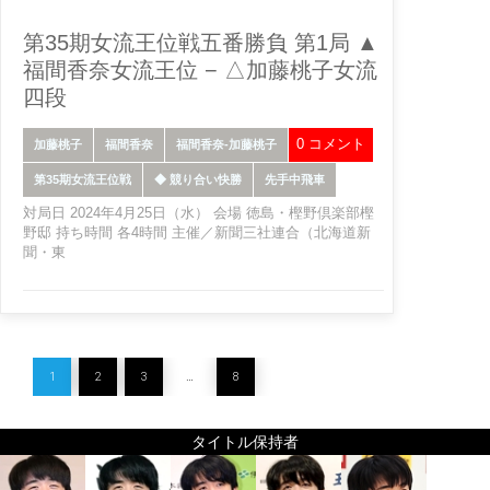
第35期女流王位戦五番勝負 第1局 ▲
福間香奈女流王位 − △加藤桃子女流
四段
0 コメント
加藤桃子
福間香奈
福間香奈-加藤桃子
第35期女流王位戦
◆ 競り合い快勝
先手中飛車
対局日 2024年4月25日（水） 会場 徳島・樫野倶楽部樫
野邸 持ち時間 各4時間 主催／新聞三社連合（北海道新
聞・東
1
2
3
…
8
タイトル保持者