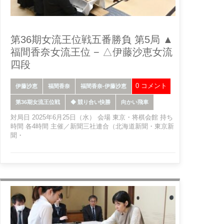
第36期女流王位戦五番勝負 第5局 ▲
福間香奈女流王位 − △伊藤沙恵女流
四段
0 コメント
伊藤沙恵
福間香奈
福間香奈-伊藤沙恵
第36期女流王位戦
◆ 競り合い快勝
向かい飛車
対局日 2025年6月25日（水） 会場 東京・将棋会館 持ち
時間 各4時間 主催／新聞三社連合（北海道新聞・東京新
聞・