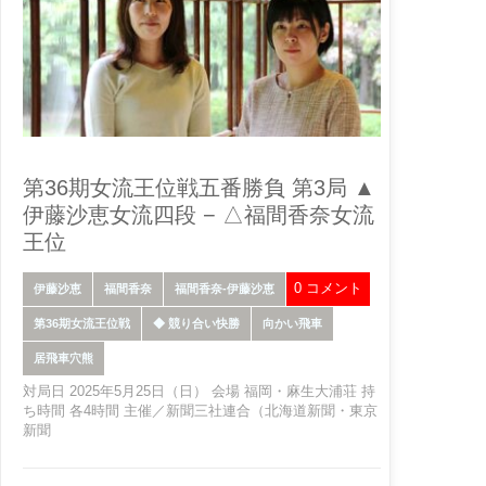
第36期女流王位戦五番勝負 第3局 ▲
伊藤沙恵女流四段 − △福間香奈女流
王位
0 コメント
伊藤沙恵
福間香奈
福間香奈-伊藤沙恵
第36期女流王位戦
◆ 競り合い快勝
向かい飛車
居飛車穴熊
対局日 2025年5月25日（日） 会場 福岡・麻生大浦荘 持
ち時間 各4時間 主催／新聞三社連合（北海道新聞・東京
新聞