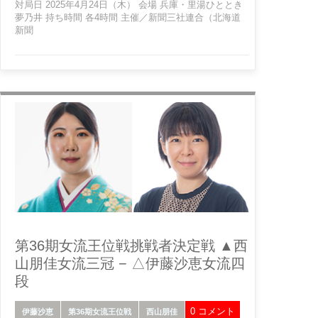
対局日 2025年4月24日（木） 会場 兵庫・里湯ひととき
夢乃井 持ち時間 各4時間 主催／新聞三社連合（北海道
新聞
第36期女流王位戦挑戦者決定戦 ▲西
山朋佳女流三冠 − △伊藤沙恵女流四
段
0 コメント
伊藤沙恵
第36期女流王位戦
西山朋佳