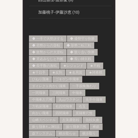
加藤桃子-伊藤沙恵 (10)
◆ 一手で大勢決する
◆ 優勢守り快勝
◆ 劣勢からの逆転
◆ 形勢二転三転
◆ 敗勢からの大逆転
◆ 競り合い快勝
◆ 見込みなしと判断
◆ 長い持久戦
◆ 長手数の激戦
★レジェンド
★不戦
★千日手
★反則
★名局賞
★持将棋
ひねり飛車
ゴキゲン中飛車
ダイレクト向かい飛車
一手損角換わり
一間飛車
三間飛車
中飛車
中飛車左穴熊
丸山ワクチン
先手中飛車
力戦居飛車
右四間飛車
右玉
向かい飛車
四間飛車
居飛車穴熊
山崎スペシャル
左美濃急戦
急戦矢倉
振り飛車4→3戦法
振り飛車穴熊
棒銀
森下システム
横歩取らせ
横歩取り