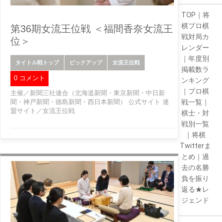
TOP
｜
将
棋プロ棋
第36期女流王位戦 ＜福間香奈女流王
戦対局カ
位＞
レンダー
｜
年度別
タイトル戦トップ
ピックアップ
女流王位戦
掲載数ラ
0 コメント
ンキング
｜
プロ棋
主催／新聞三社連合（北海道新聞・東京新聞・中日新
聞・神戸新聞・徳島新聞・西日本新聞） 公式サイト 連
戦一覧
｜
盟サイト／女流王位戦
棋士・対
戦別一覧
｜
将棋
Twitterま
とめ
｜
過
去の名勝
負を振り
返る★レ
ジェンド