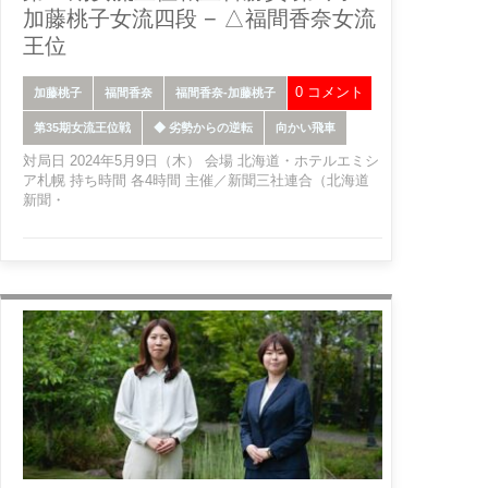
加藤桃子女流四段 − △福間香奈女流
王位
0 コメント
加藤桃子
福間香奈
福間香奈-加藤桃子
第35期女流王位戦
◆ 劣勢からの逆転
向かい飛車
対局日 2024年5月9日（木） 会場 北海道・ホテルエミシ
ア札幌 持ち時間 各4時間 主催／新聞三社連合（北海道
新聞・