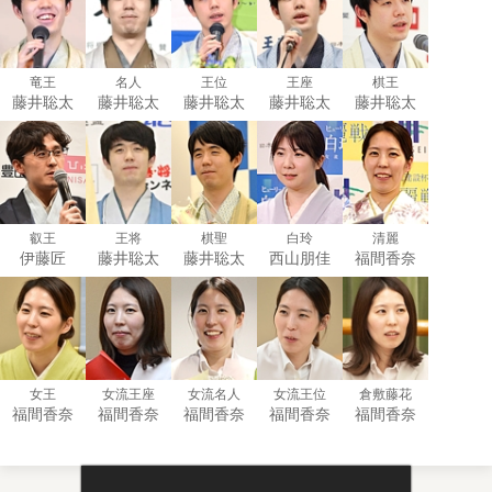
竜王
名人
王位
王座
棋王
藤井聡太
藤井聡太
藤井聡太
藤井聡太
藤井聡太
叡王
王将
棋聖
白玲
清麗
伊藤匠
藤井聡太
藤井聡太
西山朋佳
福間香奈
女王
女流王座
女流名人
女流王位
倉敷藤花
福間香奈
福間香奈
福間香奈
福間香奈
福間香奈