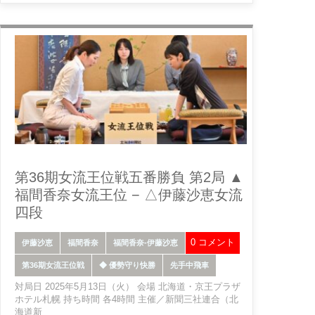
第36期女流王位戦五番勝負 第2局 ▲
福間香奈女流王位 − △伊藤沙恵女流
四段
0 コメント
伊藤沙恵
福間香奈
福間香奈-伊藤沙恵
第36期女流王位戦
◆ 優勢守り快勝
先手中飛車
対局日 2025年5月13日（火） 会場 北海道・京王プラザ
ホテル札幌 持ち時間 各4時間 主催／新聞三社連合（北
海道新