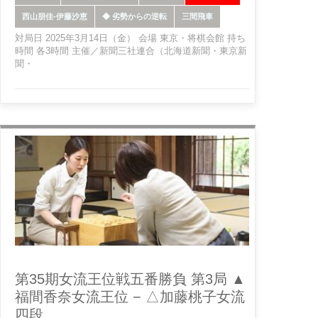
西山朋佳-伊藤沙恵
◆ 劣勢からの逆転
三間飛車
対局日 2025年3月14日（金） 会場 東京・将棋会館 持ち
時間 各3時間 主催／新聞三社連合（北海道新聞・東京新
聞・
第35期女流王位戦五番勝負 第3局 ▲
福間香奈女流王位 − △加藤桃子女流
四段