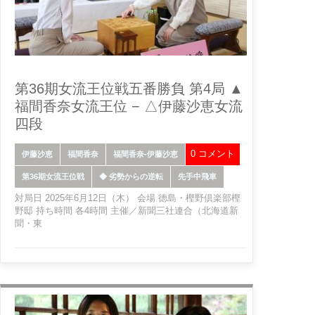
第36期女流王位戦五番勝負 第4局 ▲
福間香奈女流王位 − △伊藤沙恵女流
四段
0 コメント
伊藤沙恵
福間香奈
福間香奈-伊藤沙恵
第36期女流王位戦
◆ 劣勢からの逆転
先手中飛車
対局日 2025年6月12日（木） 会場 徳島・樫野倶楽部樫
野邸 持ち時間 各4時間 主催／新聞三社連合（北海道新
聞・東