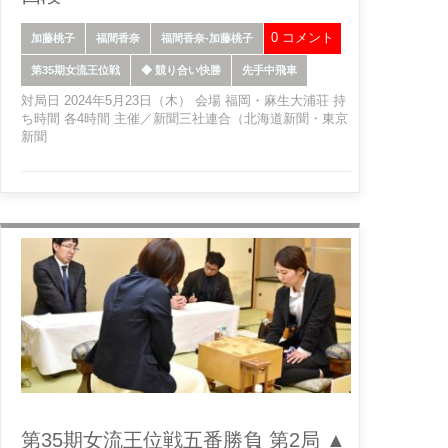
0 コメント
加藤桃子
福間香奈
福間香奈-加藤桃子
第35期女流王位戦
◆ 競り合い快勝
先手中飛車
対局日 2024年5月23日（木） 会場 福岡・麻生大浦荘 持
ち時間 各4時間 主催／新聞三社連合（北海道新聞・東京
新聞
第35期女流王位戦五番勝負 第2局 ▲