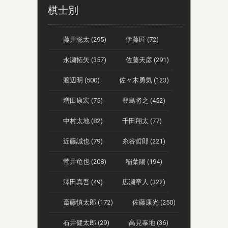
棋士別
藤井聡太 (295)
伊藤匠 (72)
永瀬拓矢 (357)
佐藤天彦 (291)
渡辺明 (500)
佐々木勇気 (123)
増田康宏 (75)
豊島将之 (452)
中村太地 (82)
千田翔太 (77)
近藤誠也 (79)
糸谷哲郎 (221)
菅井竜也 (208)
稲葉陽 (194)
澤田真吾 (49)
広瀬章人 (322)
斎藤慎太郎 (172)
佐藤康光 (250)
石井健太郎 (29)
高見泰地 (36)