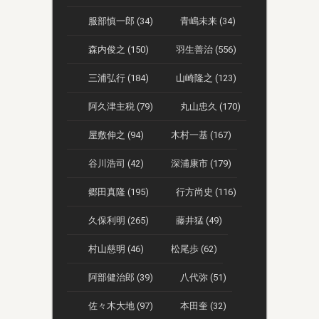
服部慎一郎 (34)
青嶋未来 (34)
森内俊之 (150)
羽生善治 (556)
三浦弘行 (184)
山崎隆之 (123)
阿久津主税 (79)
丸山忠久 (170)
屋敷伸之 (94)
木村一基 (167)
谷川浩司 (42)
深浦康市 (179)
郷田真隆 (195)
行方尚史 (116)
久保利明 (265)
藤井猛 (49)
村山慈明 (46)
松尾歩 (62)
阿部健治郎 (39)
八代弥 (51)
佐々木大地 (97)
本田奎 (32)