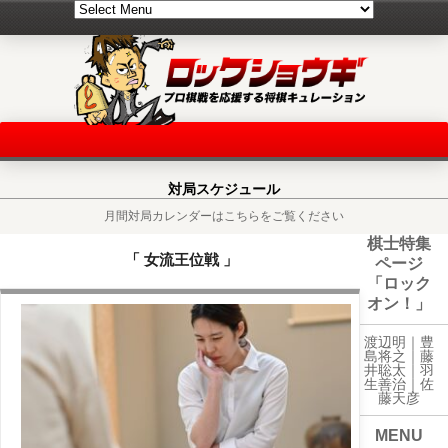
対局スケジュール
月間対局カレンダーはこちらをご覧ください
棋士特集
「 女流王位戦 」
ページ
「ロック
オン！」
渡辺明｜
豊
島将之
｜
藤
井聡太
｜
羽
生善治
｜
佐
藤天彦
MENU