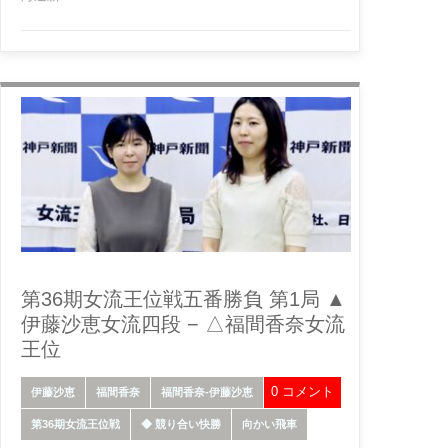
第36期女流王位戦五番勝負 第1局 ▲
伊藤沙恵女流四段 − △福間香奈女流
王位
0 コメント
伊藤沙恵
福間香奈
福間香奈-伊藤沙恵
第36期女流王位戦
◆ 競り合い快勝
向かい飛車