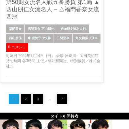
第50期女流名人戦五番勝負 第1局 ▲
西山朋佳女流名人 – △福間香奈女流
四冠
福間香奈
福間香奈-西山朋佳
第50期女流名人戦
西山朋佳
◆ 優勢守り快勝
三間飛車
角交換振り飛車
0 コメント
対局日 2024年1月14日（日） 会場 神奈川・岡田美術館
持ち時間 各3時間 主催／報知新聞社、特別協賛／株式会
社ユ
1
2
3
…
7
タイトル保持者