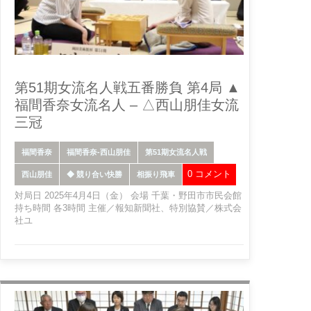
第51期女流名人戦五番勝負 第4局 ▲
福間香奈女流名人 – △西山朋佳女流
三冠
福間香奈
福間香奈-西山朋佳
第51期女流名人戦
0 コメント
西山朋佳
◆ 競り合い快勝
相振り飛車
対局日 2025年4月4日（金） 会場 千葉・野田市市民会館
持ち時間 各3時間 主催／報知新聞社、特別協賛／株式会
社ユ