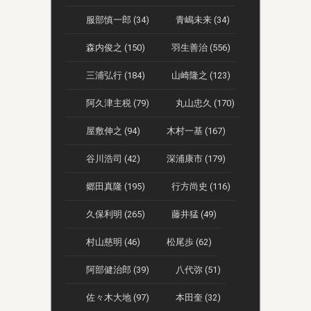
服部慎一郎 (34)
青嶋未来 (34)
森内俊之 (150)
羽生善治 (556)
三浦弘行 (184)
山崎隆之 (123)
阿久津主税 (79)
丸山忠久 (170)
屋敷伸之 (94)
木村一基 (167)
谷川浩司 (42)
深浦康市 (179)
郷田真隆 (195)
行方尚史 (116)
久保利明 (265)
藤井猛 (49)
村山慈明 (46)
松尾歩 (62)
阿部健治郎 (39)
八代弥 (51)
佐々木大地 (97)
本田奎 (32)