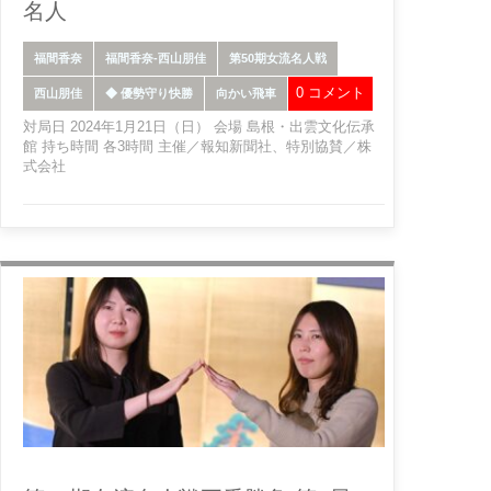
名人
福間香奈
福間香奈-西山朋佳
第50期女流名人戦
0 コメント
西山朋佳
◆ 優勢守り快勝
向かい飛車
対局日 2024年1月21日（日） 会場 島根・出雲文化伝承
館 持ち時間 各3時間 主催／報知新聞社、特別協賛／株
式会社