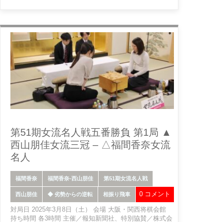
第51期女流名人戦五番勝負 第1局 ▲
西山朋佳女流三冠 – △福間香奈女流
名人
福間香奈
福間香奈-西山朋佳
第51期女流名人戦
0 コメント
西山朋佳
◆ 劣勢からの逆転
相振り飛車
対局日 2025年3月8日（土） 会場 大阪・関西将棋会館
持ち時間 各3時間 主催／報知新聞社、特別協賛／株式会