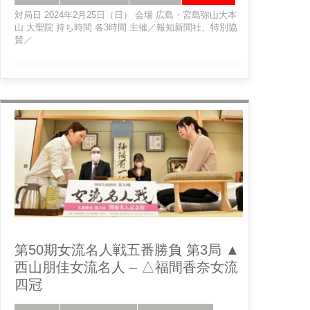
対局日 2024年2月25日（日） 会場 広島・宮島弥山大本
山 大聖院 持ち時間 各3時間 主催／報知新聞社、特別協
賛／
第50期女流名人戦五番勝負 第3局 ▲
西山朋佳女流名人 – △福間香奈女流
四冠