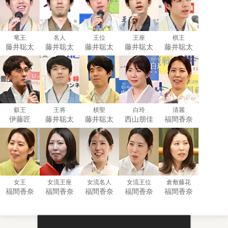
竜王
名人
王位
王座
棋王
藤井聡太
藤井聡太
藤井聡太
藤井聡太
藤井聡太
叡王
王将
棋聖
白玲
清麗
伊藤匠
藤井聡太
藤井聡太
西山朋佳
福間香奈
女王
女流王座
女流名人
女流王位
倉敷藤花
福間香奈
福間香奈
福間香奈
福間香奈
福間香奈