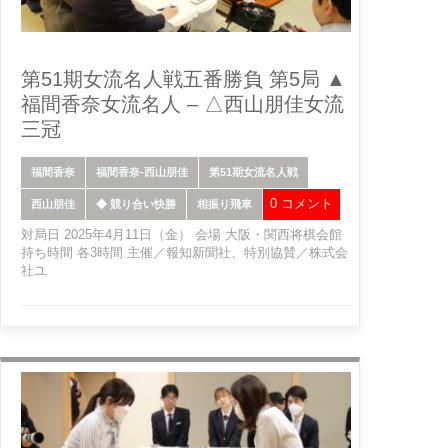
第51期女流名人戦五番勝負 第5局 ▲
福間香奈女流名人 – △西山朋佳女流
三冠
福間香奈
福間香奈-西山朋佳
第51期女流名人戦
0 コメント
西山朋佳
◆ 競り合い快勝
相振り飛車
対局日 2025年4月11日（金） 会場 大阪・関西将棋会館
持ち時間 各3時間 主催／報知新聞社、特別協賛／株式会
社ユ