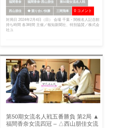
福間香奈
福間香奈-西山朋佳
第50期女流名人戦
0 コメント
西山朋佳
◆ 競り合い快勝
三間飛車
対局日 2024年2月4日（日） 会場 千葉・関根名人記念館
持ち時間 各3時間 主催／報知新聞社、特別協賛／株式会
社ユ
第50期女流名人戦五番勝負 第2局 ▲
福間香奈女流四冠 – △西山朋佳女流