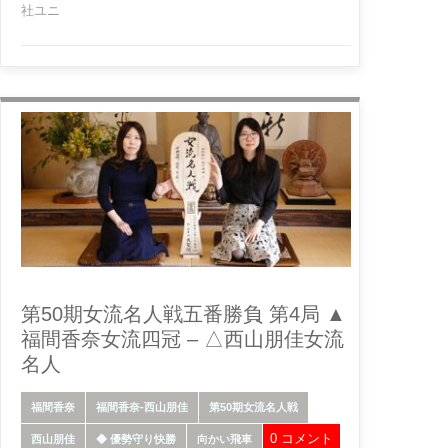
社ユニ
第50期女流名人戦五番勝負 第4局 ▲
福間香奈女流四冠 – △西山朋佳女流
名人
福間香奈
福間香奈-西山朋佳
第50期女流名人戦
0 コメント
西山朋佳
◆ 優勢守り快勝
向かい飛車