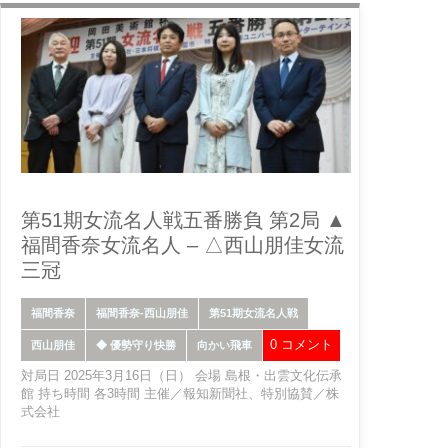
第51期女流名人戦五番勝負 第2局 ▲
福間香奈女流名人 – △西山朋佳女流
三冠
福間香奈
福間香奈-西山朋佳
第51期女流名人戦
0 コメント
西山朋佳
◆ 優勢守り快勝
向かい飛車
対局日 2025年3月16日（日） 会場 島根・出雲文化伝承
館 持ち時間 各3時間 主催／報知新聞社、特別協賛／株
式会社