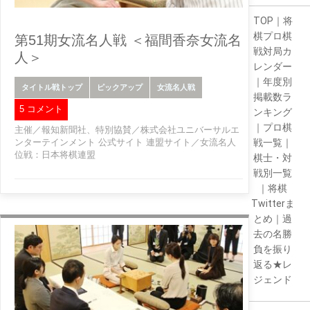
TOP
｜
将
棋プロ棋
第51期女流名人戦 ＜福間香奈女流名
戦対局カ
人＞
レンダー
｜
年度別
タイトル戦トップ
ピックアップ
女流名人戦
掲載数ラ
5 コメント
ンキング
｜
プロ棋
主催／報知新聞社、特別協賛／株式会社ユニバーサルエ
ンターテインメント 公式サイト 連盟サイト／女流名人
戦一覧
｜
位戦：日本将棋連盟
棋士・対
戦別一覧
｜
将棋
Twitterま
とめ
｜
過
去の名勝
負を振り
返る★レ
ジェンド