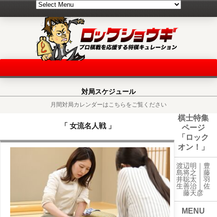
対局スケジュール
月間対局カレンダーはこちらをご覧ください
棋士特集
「 女流名人戦 」
ページ
「ロック
オン！」
渡辺明｜
豊
島将之
｜
藤
井聡太
｜
羽
生善治
｜
佐
藤天彦
MENU