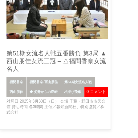
第51期女流名人戦五番勝負 第3局 ▲
西山朋佳女流三冠 – △福間香奈女流
名人
福間香奈
福間香奈-西山朋佳
第51期女流名人戦
0 コメント
西山朋佳
◆ 劣勢からの逆転
相振り飛車
対局日 2025年3月30日（日） 会場 千葉・野田市市民会
館 持ち時間 各3時間 主催／報知新聞社、特別協賛／株
式会社