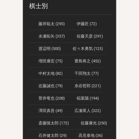
棋士別
藤井聡太 (295)
伊藤匠 (72)
永瀬拓矢 (357)
佐藤天彦 (291)
渡辺明 (500)
佐々木勇気 (123)
増田康宏 (75)
豊島将之 (452)
中村太地 (82)
千田翔太 (77)
近藤誠也 (79)
糸谷哲郎 (221)
菅井竜也 (208)
稲葉陽 (194)
澤田真吾 (49)
広瀬章人 (322)
斎藤慎太郎 (172)
佐藤康光 (250)
石井健太郎 (29)
高見泰地 (36)