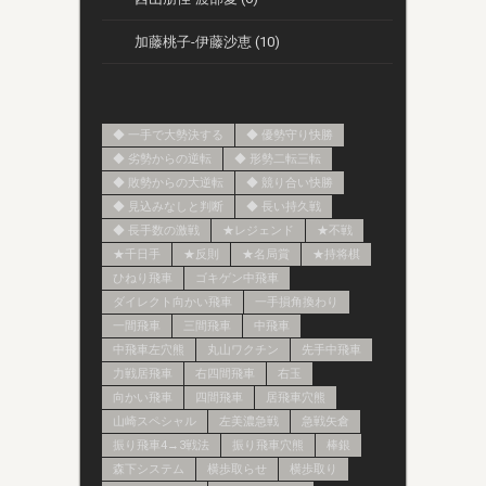
加藤桃子-伊藤沙恵 (10)
◆ 一手で大勢決する
◆ 優勢守り快勝
◆ 劣勢からの逆転
◆ 形勢二転三転
◆ 敗勢からの大逆転
◆ 競り合い快勝
◆ 見込みなしと判断
◆ 長い持久戦
◆ 長手数の激戦
★レジェンド
★不戦
★千日手
★反則
★名局賞
★持将棋
ひねり飛車
ゴキゲン中飛車
ダイレクト向かい飛車
一手損角換わり
一間飛車
三間飛車
中飛車
中飛車左穴熊
丸山ワクチン
先手中飛車
力戦居飛車
右四間飛車
右玉
向かい飛車
四間飛車
居飛車穴熊
山崎スペシャル
左美濃急戦
急戦矢倉
振り飛車4→3戦法
振り飛車穴熊
棒銀
森下システム
横歩取らせ
横歩取り