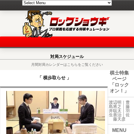
対局スケジュール
月間対局カレンダーはこちらをご覧ください
棋士特集
「 横歩取らせ 」
ページ
「ロック
オン！」
渡辺明｜
豊
島将之
｜
藤
井聡太
｜
羽
生善治
｜
佐
藤天彦
MENU