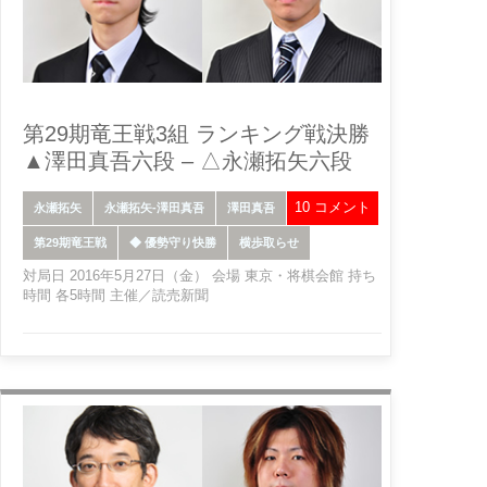
第29期竜王戦3組 ランキング戦決勝
▲澤田真吾六段 – △永瀬拓矢六段
10 コメント
永瀬拓矢
永瀬拓矢-澤田真吾
澤田真吾
第29期竜王戦
◆ 優勢守り快勝
横歩取らせ
対局日 2016年5月27日（金） 会場 東京・将棋会館 持ち
時間 各5時間 主催／読売新聞