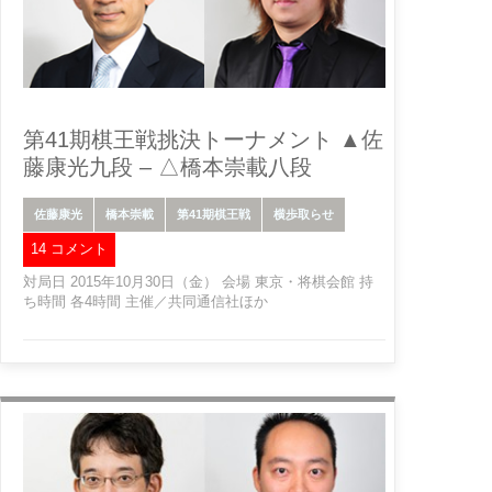
第41期棋王戦挑決トーナメント ▲佐
藤康光九段 – △橋本崇載八段
佐藤康光
橋本崇載
第41期棋王戦
横歩取らせ
14 コメント
対局日 2015年10月30日（金） 会場 東京・将棋会館 持
ち時間 各4時間 主催／共同通信社ほか