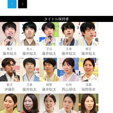
1
2
タイトル保持者
竜王
名人
王位
王座
棋王
藤井聡太
藤井聡太
藤井聡太
藤井聡太
藤井聡太
叡王
王将
棋聖
白玲
清麗
伊藤匠
藤井聡太
藤井聡太
西山朋佳
福間香奈