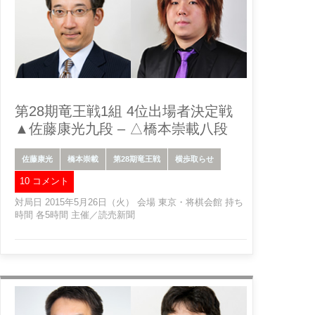
第28期竜王戦1組 4位出場者決定戦
▲佐藤康光九段 – △橋本崇載八段
佐藤康光
橋本崇載
第28期竜王戦
横歩取らせ
10 コメント
対局日 2015年5月26日（火） 会場 東京・将棋会館 持ち
時間 各5時間 主催／読売新聞