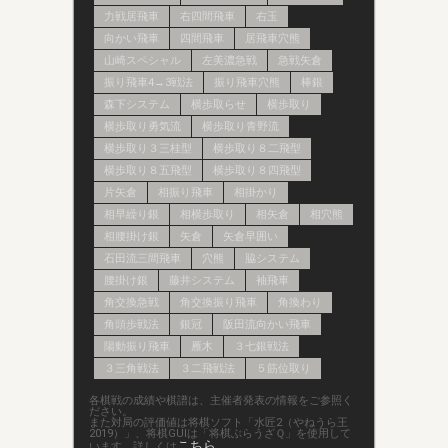
力戦居飛車
右四間飛車
右玉
向かい飛車
四間飛車
居飛車穴熊
山崎スペシャル
左美濃急戦
急戦矢倉
振り飛車4→3戦法
振り飛車穴熊
棒銀
森下システム
横歩取らせ
横歩取り
横歩取り勇気流
横歩取り青野流
横歩取り３三桂型
横歩取り８二飛型
横歩取り８五飛型
横歩取り８四飛型
片矢倉
相振り飛車
相掛かり
相早繰り銀
相横歩取り
相矢倉
相穴熊
相腰掛け銀
矢倉
矢倉早囲い
石田流三間飛車
穴熊
脇システム
腰掛け銀
藤井システム
袖飛車
角交換急戦
角交換振り飛車
角換わり
角頭歩戦法
銀冠
阪田流向かい飛車
陽動振り飛車
雁木
３七銀戦法
３三角戦法
３二飛戦法
５筋位取り
各棋戦の成績や棋譜は、主催者発表の情報をご参照く
ださい。
また対局の評価値は将棋ソフト「水匠2（やねうら王
2019）」、将棋GUIは「将棋ぶらうざＱ」を使用して
こちら
います。詳しくは