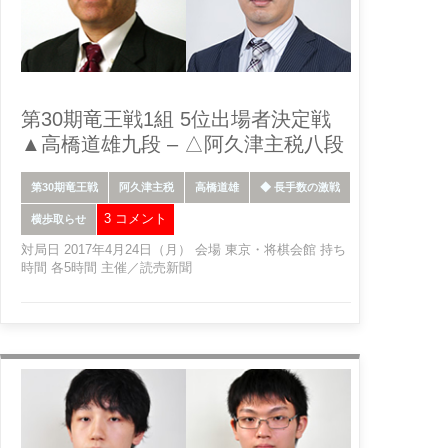
第30期竜王戦1組 5位出場者決定戦
▲高橋道雄九段 – △阿久津主税八段
第30期竜王戦
阿久津主税
高橋道雄
◆ 長手数の激戦
3 コメント
横歩取らせ
対局日 2017年4月24日（月） 会場 東京・将棋会館 持ち
時間 各5時間 主催／読売新聞