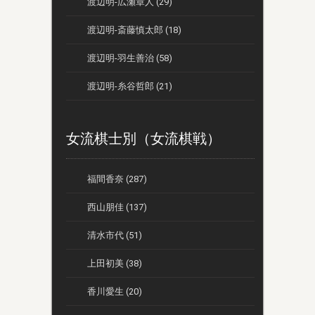
渡辺明-広瀬章人 (29)
渡辺明-斎藤慎太郎 (18)
渡辺明-羽生善治 (58)
渡辺明-糸谷哲郎 (21)
女流棋士別（女流棋戦）
福間香奈 (287)
西山朋佳 (137)
清水市代 (51)
上田初美 (38)
香川愛生 (20)