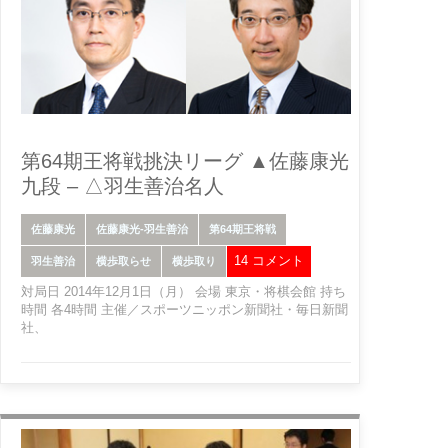
第64期王将戦挑決リーグ ▲佐藤康光
九段 – △羽生善治名人
佐藤康光
佐藤康光-羽生善治
第64期王将戦
14 コメント
羽生善治
横歩取らせ
横歩取り
対局日 2014年12月1日（月） 会場 東京・将棋会館 持ち
時間 各4時間 主催／スポーツニッポン新聞社・毎日新聞
社、