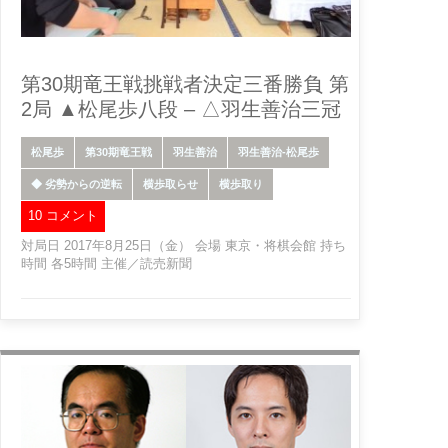
第30期竜王戦挑戦者決定三番勝負 第
2局 ▲松尾歩八段 – △羽生善治三冠
松尾歩
第30期竜王戦
羽生善治
羽生善治-松尾歩
◆ 劣勢からの逆転
横歩取らせ
横歩取り
10 コメント
対局日 2017年8月25日（金） 会場 東京・将棋会館 持ち
時間 各5時間 主催／読売新聞