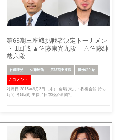
第63期王座戦挑戦者決定トーナメン
ト 1回戦 ▲佐藤康光九段 – △佐藤紳
哉六段
佐藤康光
佐藤紳哉
第63期王座戦
横歩取らせ
7 コメント
対局日 2015年6月3日（水） 会場 東京・将棋会館 持ち
時間 各5時間 主催／日本経済新聞社