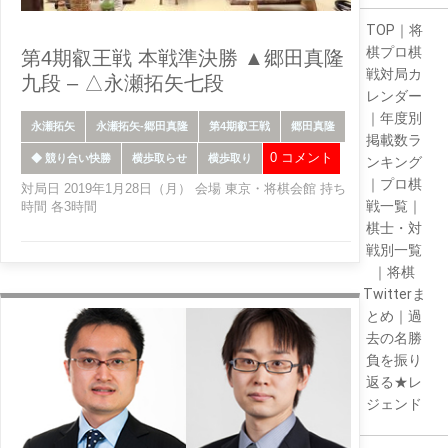
TOP
｜
将
棋プロ棋
第4期叡王戦 本戦準決勝 ▲郷田真隆
戦対局カ
九段 – △永瀬拓矢七段
レンダー
｜
年度別
永瀬拓矢
永瀬拓矢-郷田真隆
第4期叡王戦
郷田真隆
掲載数ラ
0 コメント
◆ 競り合い快勝
横歩取らせ
横歩取り
ンキング
｜
プロ棋
対局日 2019年1月28日（月） 会場 東京・将棋会館 持ち
戦一覧
｜
時間 各3時間
棋士・対
戦別一覧
｜
将棋
Twitterま
とめ
｜
過
去の名勝
負を振り
返る★レ
ジェンド