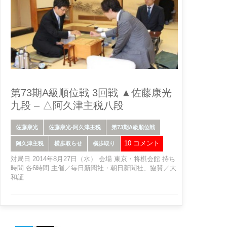
第73期A級順位戦 3回戦 ▲佐藤康光
九段 – △阿久津主税八段
佐藤康光
佐藤康光-阿久津主税
第73期A級順位戦
10 コメント
阿久津主税
横歩取らせ
横歩取り
対局日 2014年8月27日（水） 会場 東京・将棋会館 持ち
時間 各6時間 主催／毎日新聞社・朝日新聞社、協賛／大
和証