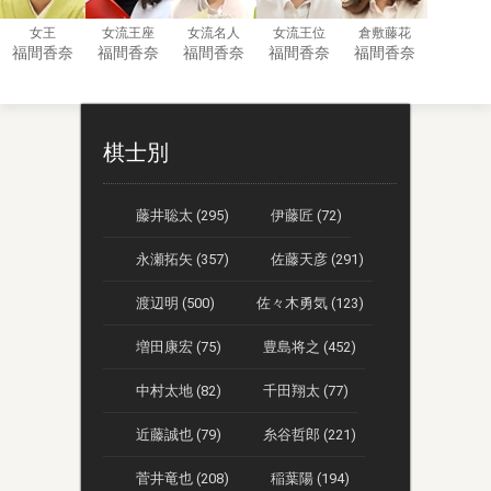
女王
女流王座
女流名人
女流王位
倉敷藤花
福間香奈
福間香奈
福間香奈
福間香奈
福間香奈
棋士別
藤井聡太 (295)
伊藤匠 (72)
永瀬拓矢 (357)
佐藤天彦 (291)
渡辺明 (500)
佐々木勇気 (123)
増田康宏 (75)
豊島将之 (452)
中村太地 (82)
千田翔太 (77)
近藤誠也 (79)
糸谷哲郎 (221)
菅井竜也 (208)
稲葉陽 (194)