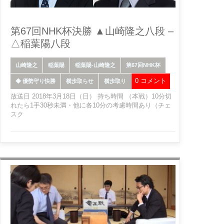
第67回NHK杯決勝 ▲山崎隆之八段 –
△稲葉陽八段
山崎隆之
稲葉陽
稲葉陽-山崎隆之
第67回NHK杯
0 コメント
◆ 優勢守り快勝
横歩取らせ
横歩取り
放送日 2018年3月18日（日） 持ち時間 （本戦）10分切
れたら1手30秒未満・他に各10分の考慮時間あり（チェ
スク