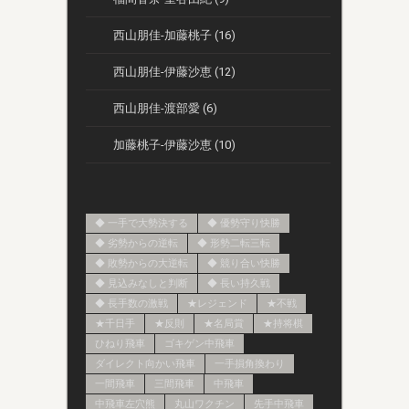
西山朋佳-加藤桃子 (16)
西山朋佳-伊藤沙恵 (12)
西山朋佳-渡部愛 (6)
加藤桃子-伊藤沙恵 (10)
◆ 一手で大勢決する
◆ 優勢守り快勝
◆ 劣勢からの逆転
◆ 形勢二転三転
◆ 敗勢からの大逆転
◆ 競り合い快勝
◆ 見込みなしと判断
◆ 長い持久戦
◆ 長手数の激戦
★レジェンド
★不戦
★千日手
★反則
★名局賞
★持将棋
ひねり飛車
ゴキゲン中飛車
ダイレクト向かい飛車
一手損角換わり
一間飛車
三間飛車
中飛車
中飛車左穴熊
丸山ワクチン
先手中飛車