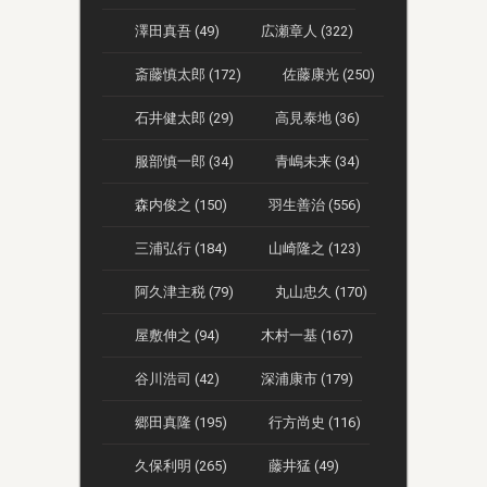
澤田真吾 (49)
広瀬章人 (322)
斎藤慎太郎 (172)
佐藤康光 (250)
石井健太郎 (29)
高見泰地 (36)
服部慎一郎 (34)
青嶋未来 (34)
森内俊之 (150)
羽生善治 (556)
三浦弘行 (184)
山崎隆之 (123)
阿久津主税 (79)
丸山忠久 (170)
屋敷伸之 (94)
木村一基 (167)
谷川浩司 (42)
深浦康市 (179)
郷田真隆 (195)
行方尚史 (116)
久保利明 (265)
藤井猛 (49)