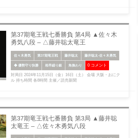
第37期竜王戦七番勝負 第4局 ▲佐々木
勇気八段 – △藤井聡太竜王
佐々木勇気
第37期竜王戦
藤井聡太
藤井聡太-佐々木勇気
0 コメント
◆ 優勢守り快勝
相早繰り銀
角換わり
対局日 2024年11月15日（金）16日（土） 会場 大阪・おにク
ル 持ち時間 各8時間 主催／読売新聞
第37期竜王戦七番勝負 第3局 ▲藤井聡
太竜王 – △佐々木勇気八段