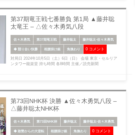
第37期竜王戦七番勝負 第1局 ▲藤井聡
太竜王 – △佐々木勇気八段
佐々木勇気
第37期竜王戦
藤井聡太
藤井聡太-佐々木勇気
0 コメント
◆ 競り合い快勝
相腰掛け銀
角換わり
対局日 2024年10月5日（土）6日（日） 会場 東京・セルリア
ンタワー能楽堂 持ち時間 各8時間 主催／読売新聞
第73回NHK杯 決勝 ▲佐々木勇気八段 –
△藤井聡太NHK杯
佐々木勇気
第73回NHK杯
藤井聡太
藤井聡太-佐々木勇気
0 コメント
◆ 敗勢からの大逆転
相腰掛け銀
角換わり