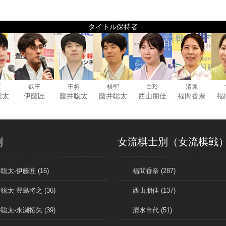
タイトル保持者
王
叡王
王将
棋聖
白玲
清麗
聡太
伊藤匠
藤井聡太
藤井聡太
西山朋佳
福間香奈
福
別
女流棋士別（女流棋戦
聡太-伊藤匠 (16)
福間香奈 (287)
聡太-豊島将之 (36)
西山朋佳 (137)
聡太-永瀬拓矢 (39)
清水市代 (51)