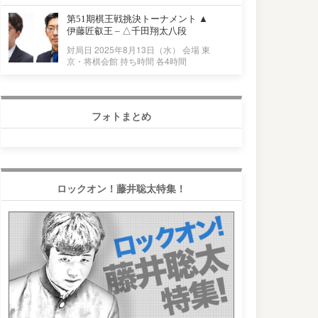
第51期棋王戦挑決トーナメント ▲
伊藤匠叡王 – △千田翔太八段
対局日 2025年8月13日（水） 会場 東
京・将棋会館 持ち時間 各4時間
フォトまとめ
ロックオン！藤井聡太特集！