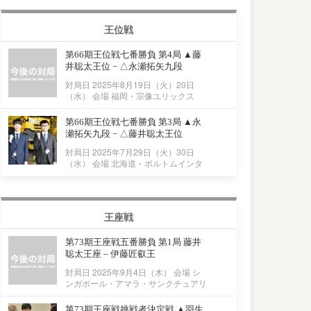
王位戦
第66期王位戦七番勝負 第4局 ▲藤
井聡太王位 − △永瀬拓矢九段
対局日 2025年8月19日（火）20日
（水） 会場 福岡・宗像ユリックス
第66期王位戦七番勝負 第3局 ▲永
瀬拓矢九段 − △藤井聡太王位
対局日 2025年7月29日（火）30日
（水） 会場 北海道・ポルトムインタ
王座戦
第73期王座戦五番勝負 第1局 藤井
聡太王座 – 伊藤匠叡王
対局日 2025年9月4日（木） 会場 シ
ンガポール・アマラ・サンクチュアリ
第73期王座戦挑戦者決定戦 ▲羽生