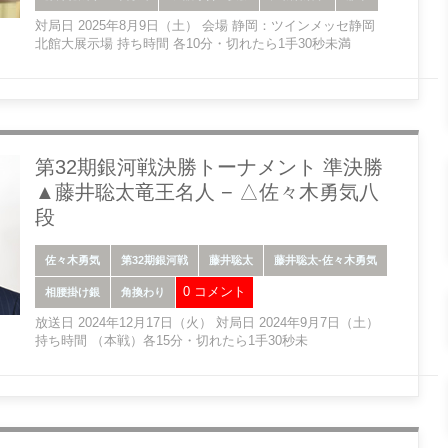
対局日 2025年8月9日（土） 会場 静岡：ツインメッセ静岡
北館大展示場 持ち時間 各10分・切れたら1手30秒未満
第32期銀河戦決勝トーナメント 準決勝
▲藤井聡太竜王名人 − △佐々木勇気八
段
佐々木勇気
第32期銀河戦
藤井聡太
藤井聡太-佐々木勇気
0 コメント
相腰掛け銀
角換わり
放送日 2024年12月17日（火） 対局日 2024年9月7日（土）
持ち時間 （本戦）各15分・切れたら1手30秒未