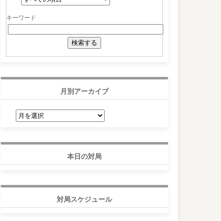
キーワード
月別アーカイブ
月
別
ア
ー
カ
イ
ブ
本日の対局
対局スケジュール