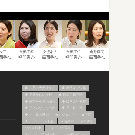
女王
女流王座
女流名人
女流王位
倉敷藤花
間香奈
福間香奈
福間香奈
福間香奈
福間香奈
）
◆ 一手で大勢決する
◆ 優勢守り快勝
◆ 劣勢からの逆転
◆ 形勢二転三転
◆ 敗勢からの大逆転
◆ 競り合い快勝
◆ 見込みなしと判断
◆ 長い持久戦
◆ 長手数の激戦
★レジェンド
★不戦
★千日手
★反則
★名局賞
★持将棋
ひねり飛車
ゴキゲン中飛車
ダイレクト向かい飛車
一手損角換わり