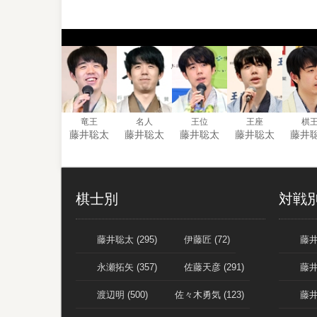
竜王
名人
王位
王座
棋
藤井聡太
藤井聡太
藤井聡太
藤井聡太
藤井
棋士別
対戦
藤井聡太 (295)
伊藤匠 (72)
藤井
永瀬拓矢 (357)
佐藤天彦 (291)
藤井
渡辺明 (500)
佐々木勇気 (123)
藤井