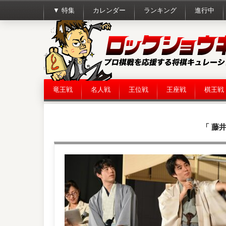
▼ 特集
カレンダー
ランキング
進行中
竜王戦
名人戦
王位戦
王座戦
棋王戦
「 藤