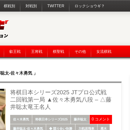
棋戦別
対戦別
TWITTER
ロックショウギ？
叡王戦
王将戦
棋聖戦
その他
女流棋戦
井聡太-佐々木勇気 」
将棋日本シリーズ2025 JTプロ公式戦
二回戦第一局 ▲佐々木勇気八段 – △藤
井聡太竜王名人
0 コメント
佐々木勇気
将棋日本シリーズ2025
藤井聡太
藤井聡太-佐々木勇気
◆ 競り合い快勝
力戦居飛車
雁木