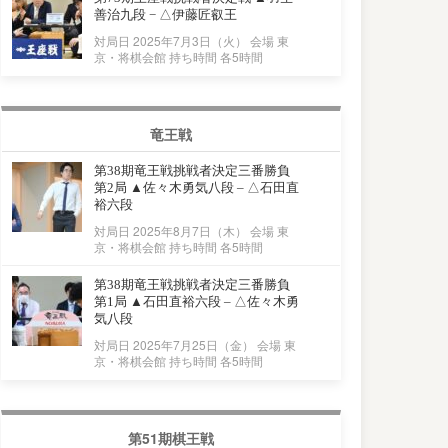
善治九段 − △伊藤匠叡王
対局日 2025年7月3日（火） 会場 東
京・将棋会館 持ち時間 各5時間
竜王戦
第38期竜王戦挑戦者決定三番勝負
第2局 ▲佐々木勇気八段 – △石田直
裕六段
対局日 2025年8月7日（木） 会場 東
京・将棋会館 持ち時間 各5時間
第38期竜王戦挑戦者決定三番勝負
第1局 ▲石田直裕六段 – △佐々木勇
気八段
対局日 2025年7月25日（金） 会場 東
京・将棋会館 持ち時間 各5時間
第51期棋王戦