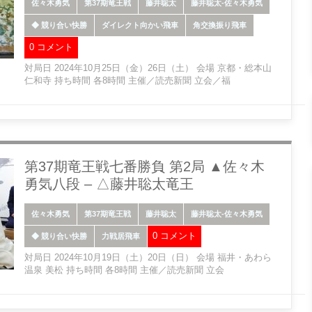
佐々木勇気
第37期竜王戦
藤井聡太
藤井聡太-佐々木勇気
◆ 競り合い快勝
ダイレクト向かい飛車
角交換振り飛車
0 コメント
対局日 2024年10月25日（金）26日（土） 会場 京都・総本山
仁和寺 持ち時間 各8時間 主催／読売新聞 立会／福
第37期竜王戦七番勝負 第2局 ▲佐々木
勇気八段 – △藤井聡太竜王
佐々木勇気
第37期竜王戦
藤井聡太
藤井聡太-佐々木勇気
0 コメント
◆ 競り合い快勝
力戦居飛車
対局日 2024年10月19日（土）20日（日） 会場 福井・あわら
温泉 美松 持ち時間 各8時間 主催／読売新聞 立会