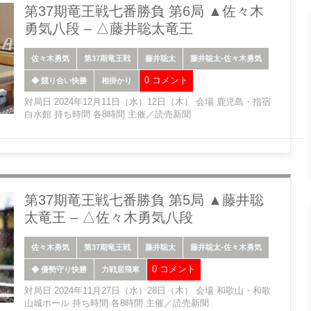
第37期竜王戦七番勝負 第6局 ▲佐々木
勇気八段 – △藤井聡太竜王
佐々木勇気
第37期竜王戦
藤井聡太
藤井聡太-佐々木勇気
0 コメント
◆ 競り合い快勝
相掛かり
対局日 2024年12月11日（水）12日（木） 会場 鹿児島・指宿
白水館 持ち時間 各8時間 主催／読売新聞
第37期竜王戦七番勝負 第5局 ▲藤井聡
太竜王 – △佐々木勇気八段
佐々木勇気
第37期竜王戦
藤井聡太
藤井聡太-佐々木勇気
0 コメント
◆ 優勢守り快勝
力戦居飛車
対局日 2024年11月27日（水）28日（木） 会場 和歌山・和歌
山城ホール 持ち時間 各8時間 主催／読売新聞